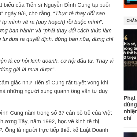
 biểu của Tiến sĩ Nguyễn Đình Cung tại buổi
n
” ngày 9/6, cho rằng, “
Thực tế thay đổi sao
CHÂM
i tự mình vẽ ra (quy hoạch) rồi buộc mình
”.
ường ban hành
” và “
phải thay đổi cách thức làm
 tư đưa ra quyết định, đừng bàn nữa, đừng chỉ
iện là cơ hội kinh doanh, cơ hội đầu tư. Thay vì
n dùng giá là mua được
”.
ảm giác như Tiến sĩ Cung rất tuyệt vọng khi
mà những người xung quanh ông vẫn tư duy
Phạt
dùng
nhiệ
ình Cung nằm trong số 37 cán bộ trẻ của Việt
chí
ương Tây, năm 1992, học về kinh tế thị
 Ông là người trực tiếp thiết kế Luật Doanh