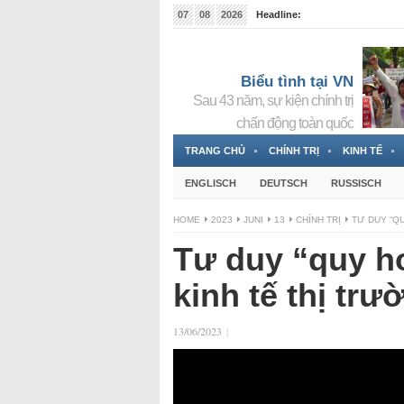
07
08
2026
Headline:
RFA en vietnamita entra en la lista de «reaccionarios
Biểu tình tại VN
Sau 43 năm, sự kiện chính trị
chấn động toàn quốc
TRANG CHỦ
CHÍNH TRỊ
KINH TẾ
ENGLISCH
DEUTSCH
RUSSISCH
HOME
2023
JUNI
13
CHÍNH TRỊ
TƯ DUY “Q
Tư duy “quy h
kinh tế thị trư
13/06/2023
|