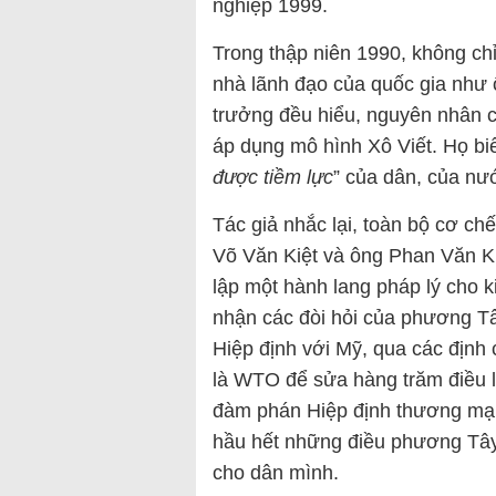
nghiệp 1999.
Trong thập niên 1990, không ch
nhà lãnh đạo của quốc gia như 
trưởng đều hiểu, nguyên nhân c
áp dụng mô hình Xô Viết. Họ biế
được tiềm lực
” của dân, của nư
Tác giả nhắc lại, toàn bộ cơ chế
Võ Văn Kiệt và ông Phan Văn Khả
lập một hành lang pháp lý cho k
nhận các đòi hỏi của phương Tâ
Hiệp định với Mỹ, qua các địn
là WTO để sửa hàng trăm điều 
đàm phán Hiệp định thương mại
hầu hết những điều phương Tây đ
cho dân mình.