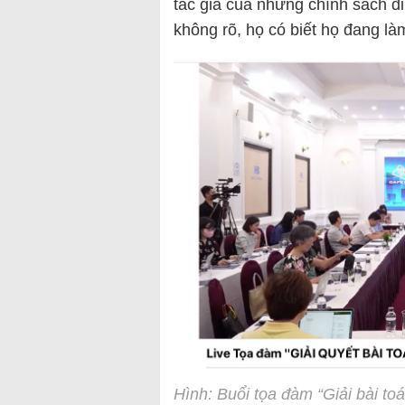
tác giả của những chính sách đi
không rõ, họ có biết họ đang là
Hình: Buổi tọa đàm “Giải bài toá