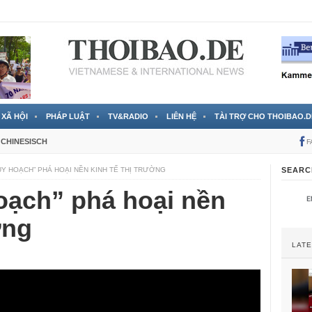
» del Gobierno vietnamita
10 Minuten ago
XÃ HỘI
PHÁP LUẬT
TV&RADIO
LIÊN HỆ
TÀI TRỢ CHO THOIBAO.D
CHINESISCH
F
UY HOẠCH” PHÁ HOẠI NỀN KINH TẾ THỊ TRƯỜNG
SEARC
oạch” phá hoại nền
ờng
LAT