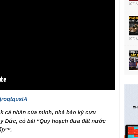
07/08
07/08
OjroqtquslA
ok cá nhân của mình, nhà báo kỳ cựu
y Đức, có bài “Quy hoạch đưa đất nước
ấp””.