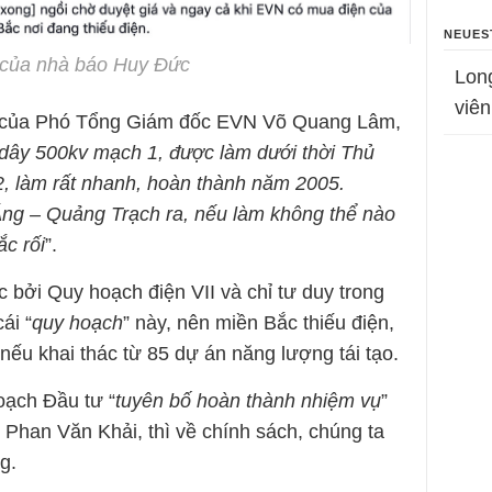
NEUES
n của nhà báo Huy Đức
Lon
viên
ểu của Phó Tổng Giám đốc EVN Võ Quang Lâm,
dây 500kv mạch 1, được làm dưới thời Thủ
2, làm rất nhanh, hoàn thành năm 2005.
ng – Quảng Trạch ra, nếu làm không thể nào
ắc rối
”.
c bởi Quy hoạch điện VII và chỉ tư duy trong
ái “
quy hoạch
” này, nên miền Bắc thiếu điện,
nếu khai thác từ 85 dự án năng lượng tái tạo.
oạch Đầu tư “
tuyên bố hoàn thành nhiệm vụ
”
 Phan Văn Khải, thì về chính sách, chúng ta
g.