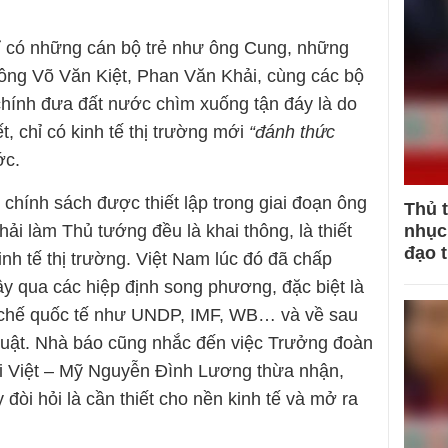
ỉ có những cán bộ trẻ như ông Cung, những
ông Võ Văn Kiệt, Phan Văn Khải, cùng các bộ
hính đưa đất nước chìm xuống tận đáy là do
t, chỉ có kinh tế thị trường mới
“đánh thức
ớc.
 chính sách được thiết lập trong giai đoạn ông
Thủ 
nhục 
i làm Thủ tướng đều là khai thông, là thiết
đạo 
inh tế thị trường. Việt Nam lúc đó đã chấp
y qua các hiệp định song phương, đặc biệt là
h chế quốc tế như UNDP, IMF, WB… và về sau
luật. Nhà báo cũng nhắc đến việc Trưởng đoàn
 Việt – Mỹ Nguyễn Đình Lương thừa nhận,
òi hỏi là cần thiết cho nền kinh tế và mở ra