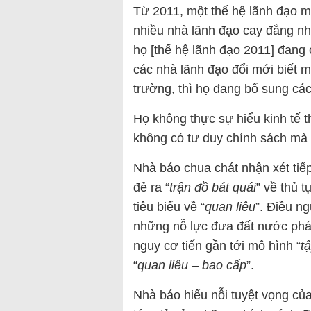
Từ 2011, một thế hệ lãnh đạo m
nhiều nhà lãnh đạo cay đắng nh
họ [thế hệ lãnh đạo 2011] đang
các nhà lãnh đạo đổi mới biết m
trường, thì họ đang bổ sung các
Họ không thực sự hiểu kinh tế t
không có tư duy chính sách mà 
Nhà báo chua chát nhận xét tiế
đẻ ra “
trận đồ bát quái
” về thủ 
tiêu biểu về “
quan liêu
”. Điều n
những nỗ lực đưa đất nước phát 
nguy cơ tiến gần tới mô hình “
t
“
quan liêu – bao cấp
”.
Nhà báo hiểu nỗi tuyệt vọng của