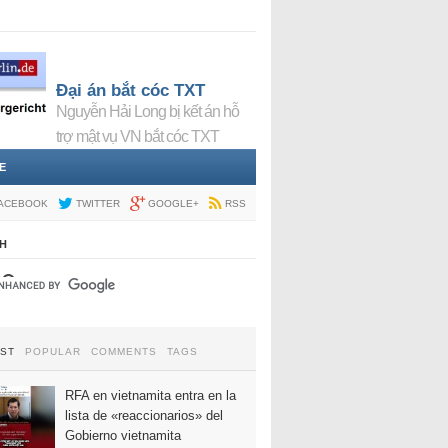
Đại án bắt cóc TXT
Nguyễn Hải Long bị kết án hỗ
trợ mật vụ VN bắt cóc TXT
E
ACEBOOK
TWITTER
GOOGLE+
RSS
H
EST
POPULAR
COMMENTS
TAGS
RFA en vietnamita entra en la
lista de «reaccionarios» del
Gobierno vietnamita