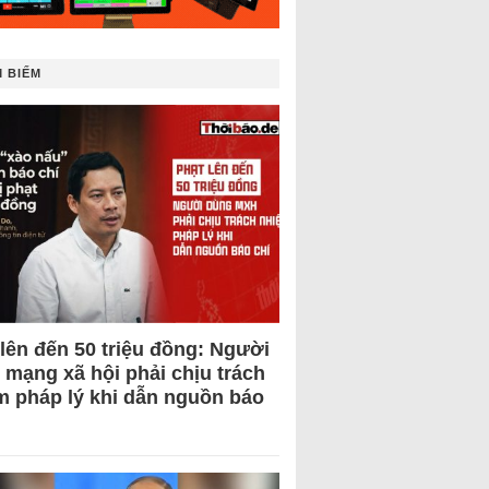
 BIẾM
 lên đến 50 triệu đồng: Người
 mạng xã hội phải chịu trách
m pháp lý khi dẫn nguồn báo