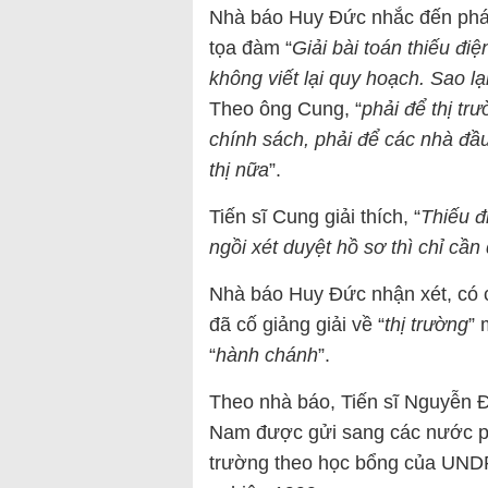
Nhà báo Huy Đức nhắc đến phát
tọa đàm “
Giải bài toán thiếu điệ
không viết lại quy hoạch. Sao lạ
Theo ông Cung, “
phải để thị tr
chính sách, phải để các nhà đầu
thị nữa
”.
Tiến sĩ Cung giải thích, “
Thiếu đ
ngồi xét duyệt hồ sơ thì chỉ cầ
Nhà báo Huy Đức nhận xét, có c
đã cố giảng giải về “
thị trường
” 
“
hành chánh
”.
Theo nhà báo, Tiến sĩ Nguyễn Đ
Nam được gửi sang các nước ph
trường theo học bổng của UNDP.