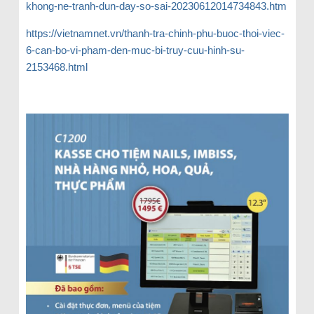
khong-ne-tranh-dun-day-so-sai-20230612014734843.htm
https://vietnamnet.vn/thanh-tra-chinh-phu-buoc-thoi-viec-
6-can-bo-vi-pham-den-muc-bi-truy-cuu-hinh-su-
2153468.html