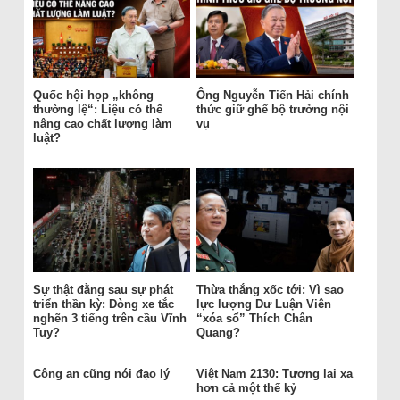
Quốc hội họp „không
Ông Nguyễn Tiến Hải chính
thường lệ“: Liệu có thể
thức giữ ghế bộ trưởng nội
nâng cao chất lượng làm
vụ
luật?
Sự thật đằng sau sự phát
Thừa thắng xốc tới: Vì sao
triển thần kỳ: Dòng xe tắc
lực lượng Dư Luận Viên
nghẽn 3 tiếng trên cầu Vĩnh
“xóa sổ” Thích Chân
Tuy?
Quang?
Công an cũng nói đạo lý
Việt Nam 2130: Tương lai xa
hơn cả một thế kỷ