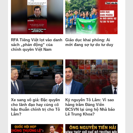
RFA Tiếng Việt lọt vào danh
Giáo dục khai phóng: Ai
sách „phản động“ của
mới đang sợ tự do tư duy
chính quyền Việt Nam
Xe sang vô giá: Đặc quyền
Kỷ nguyên Tô Lâm: Vì sao
cho lãnh đạo hay củng cố
hàng trăm Đảng Viên
hậu thuẫn chính trị cho Tô
ĐCSVN lại ủng hộ Nhà báo
Lâm?
Lê Trung Khoa?