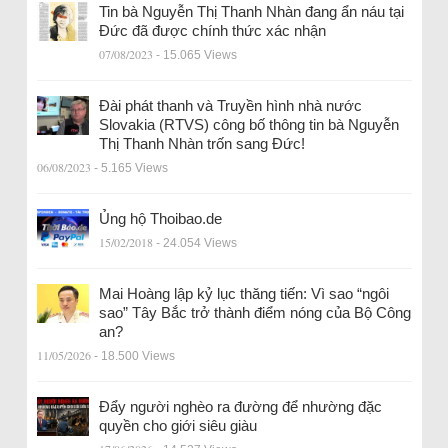
Tin bà Nguyễn Thị Thanh Nhàn đang ẩn náu tại
Đức đã được chính thức xác nhận
07/08/2023
- 15.065 Views
Đài phát thanh và Truyền hình nhà nước
Slovakia (RTVS) công bố thông tin bà Nguyễn
Thị Thanh Nhàn trốn sang Đức!
06/08/2023
- 5.165 Views
Ủng hộ Thoibao.de
15/02/2018
- 24.054 Views
Mai Hoàng lập kỷ lục thăng tiến: Vì sao “ngôi
sao” Tây Bắc trở thành điểm nóng của Bộ Công
an?
11/05/2026
- 18.500 Views
Đẩy người nghèo ra đường để nhường đặc
quyền cho giới siêu giàu