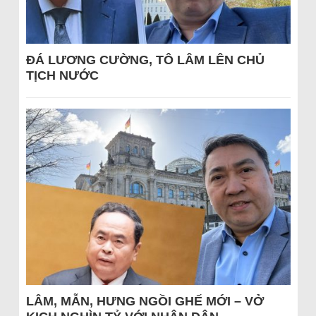
ĐÁ LƯƠNG CƯỜNG, TÔ LÂM LÊN CHỦ
TỊCH NƯỚC
LÂM, MẪN, HƯNG NGỒI GHẾ MỚI – VỞ