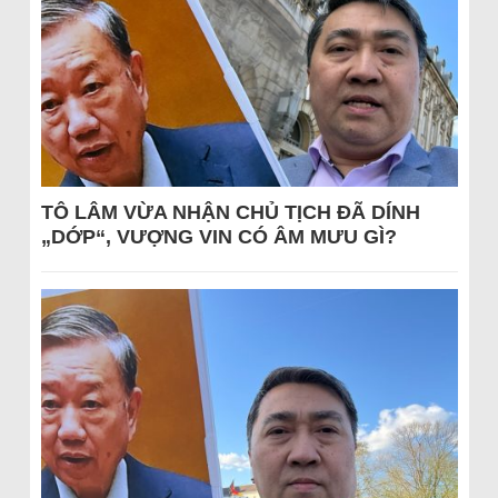
TÔ LÂM VỪA NHẬN CHỦ TỊCH ĐÃ DÍNH
„DỚP“, VƯỢNG VIN CÓ ÂM MƯU GÌ?