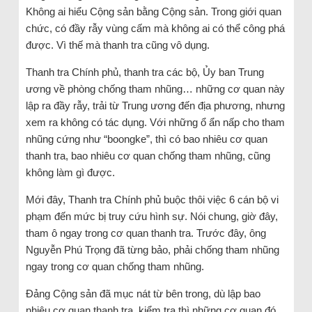
Không ai hiểu Cộng sản bằng Cộng sản. Trong giới quan
chức, có đầy rẫy vùng cấm mà không ai có thể công phá
được. Vì thế mà thanh tra cũng vô dụng.
Thanh tra Chính phủ, thanh tra các bộ, Ủy ban Trung
ương về phòng chống tham nhũng… những cơ quan này
lập ra đầy rẫy, trải từ Trung ương đến địa phương, nhưng
xem ra không có tác dụng. Với những ổ ẩn nấp cho tham
nhũng cứng như “boongke”, thì có bao nhiêu cơ quan
thanh tra, bao nhiêu cơ quan chống tham nhũng, cũng
không làm gì được.
Mới đây, Thanh tra Chính phủ buộc thôi việc 6 cán bộ vi
phạm đến mức bị truy cứu hình sự. Nói chung, giờ đây,
tham ô ngay trong cơ quan thanh tra. Trước đây, ông
Nguyễn Phú Trọng đã từng bảo, phải chống tham nhũng
ngay trong cơ quan chống tham nhũng.
Đảng Cộng sản đã mục nát từ bên trong, dù lập bao
nhiêu cơ quan thanh tra, kiểm tra,thì những cơ quan đó