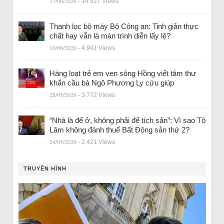
17/06/2026
- 14.527 Views
Thanh lọc bộ máy Bộ Công an: Tinh giản thực
chất hay vẫn là màn trình diễn lấy lệ?
16/06/2026
- 4.941 Views
Hàng loạt trẻ em ven sông Hồng viết tâm thư
khẩn cầu bà Ngô Phương Ly cứu giúp
28/05/2026
- 3.772 Views
“Nhà là để ở, không phải để tích sản”: Vì sao Tô
Lâm không đánh thuế Bất Động sản thứ 2?
24/05/2026
- 2.421 Views
TRUYỀN HÌNH