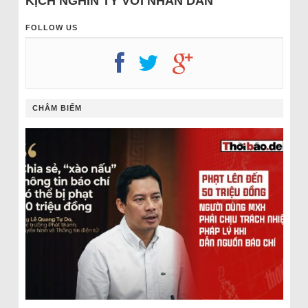
KỊCH NGHÌN TỶ VỚI NHÂN DÂN
FOLLOW US
CHÂM BIẾM