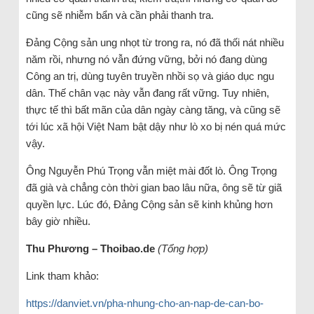
cũng sẽ nhiễm bẩn và cần phải thanh tra.
Đảng Cộng sản ung nhọt từ trong ra, nó đã thối nát nhiều
năm rồi, nhưng nó vẫn đứng vững, bởi nó đang dùng
Công an trị, dùng tuyên truyền nhồi sọ và giáo dục ngu
dân. Thế chân vạc này vẫn đang rất vững. Tuy nhiên,
thực tế thì bất mãn của dân ngày càng tăng, và cũng sẽ
tới lúc xã hội Việt Nam bật dậy như lò xo bị nén quá mức
vậy.
Ông Nguyễn Phú Trọng vẫn miệt mài đốt lò. Ông Trọng
đã già và chẳng còn thời gian bao lâu nữa, ông sẽ từ giã
quyền lực. Lúc đó, Đảng Cộng sản sẽ kinh khủng hơn
bây giờ nhiều.
Thu Phương – Thoibao.de
(Tổng hợp)
Link tham khảo:
https://danviet.vn/pha-nhung-cho-an-nap-de-can-bo-