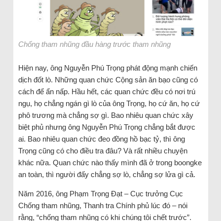
Chống tham nhũng đầu hàng trước tham nhũng
Hiện nay, ông Nguyễn Phú Trọng phát động mạnh chiến
dịch đốt lò. Những quan chức Cộng sản ăn bạo cũng có
cách để ẩn nấp. Hầu hết, các quan chức đều có nơi trú
ngụ, họ chẳng ngán gì lò của ông Trọng, họ cứ ăn, họ cứ
phô trương mà chẳng sợ gì. Bao nhiêu quan chức xây
biệt phủ nhưng ông Nguyễn Phú Trọng chẳng bắt được
ai. Bao nhiêu quan chức đeo đồng hồ bạc tỷ, thì ông
Trọng cũng có cho điều tra đâu? Và rất nhiều chuyện
khác nữa. Quan chức nào thấy mình đã ở trong boongke
an toàn, thì người đấy chẳng sợ lò, chẳng sợ lửa gì cả.
Năm 2016, ông Phạm Trọng Đạt – Cục trưởng Cục
Chống tham nhũng, Thanh tra Chính phủ lúc đó – nói
rằng, “chống tham nhũng có khi chúng tôi chết trước”.