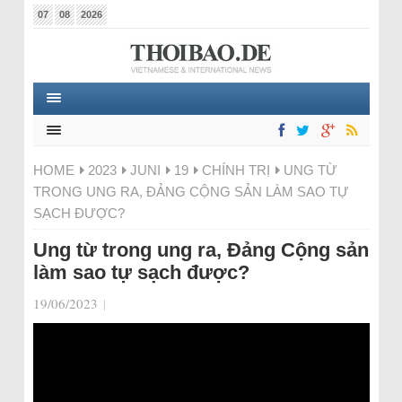
07
08
2026
HOME
2023
JUNI
19
CHÍNH TRỊ
UNG TỪ
TRONG UNG RA, ĐẢNG CỘNG SẢN LÀM SAO TỰ
SẠCH ĐƯỢC?
Ung từ trong ung ra, Đảng Cộng sản
làm sao tự sạch được?
19/06/2023
|