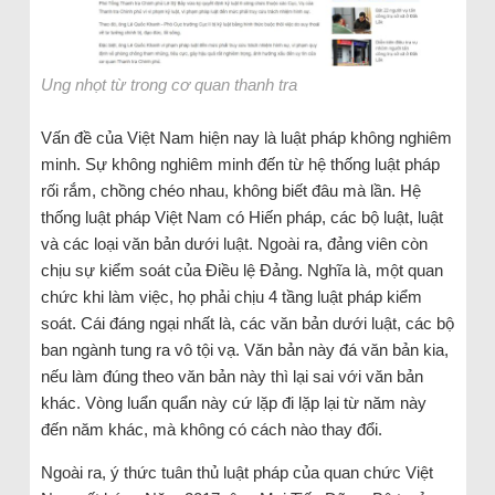
Ung nhọt từ trong cơ quan thanh tra
Vấn đề của Việt Nam hiện nay là luật pháp không nghiêm
minh. Sự không nghiêm minh đến từ hệ thống luật pháp
rối rắm, chồng chéo nhau, không biết đâu mà lần. Hệ
thống luật pháp Việt Nam có Hiến pháp, các bộ luật, luật
và các loại văn bản dưới luật. Ngoài ra, đảng viên còn
chịu sự kiểm soát của Điều lệ Đảng. Nghĩa là, một quan
chức khi làm việc, họ phải chịu 4 tầng luật pháp kiểm
soát. Cái đáng ngại nhất là, các văn bản dưới luật, các bộ
ban ngành tung ra vô tội vạ. Văn bản này đá văn bản kia,
nếu làm đúng theo văn bản này thì lại sai với văn bản
khác. Vòng luẩn quẩn này cứ lặp đi lặp lại từ năm này
đến năm khác, mà không có cách nào thay đổi.
Ngoài ra, ý thức tuân thủ luật pháp của quan chức Việt