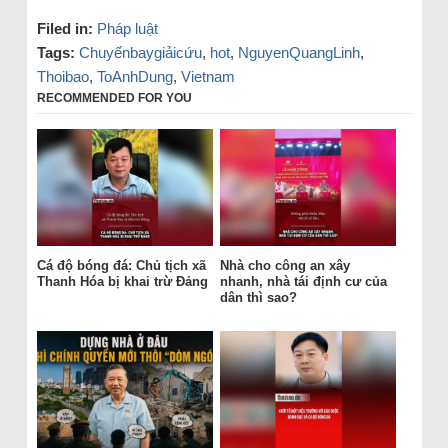
Filed in:
Pháp luật
Tags:
Chuyếnbaygiảicứu
,
hot
,
NguyenQuangLinh
,
Thoibao
,
ToAnhDung
,
Vietnam
RECOMMENDED FOR YOU
Cá độ bóng đá: Chủ tịch xã
Nhà cho công an xây
Thanh Hóa bị khai trừ Đảng
nhanh, nhà tái định cư của
dân thì sao?