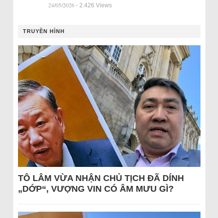
24/05/2026
- 2.426 Views
TRUYỀN HÌNH
TÔ LÂM VỪA NHẬN CHỦ TỊCH ĐÃ DÍNH
„DỚP“, VƯỢNG VIN CÓ ÂM MƯU GÌ?