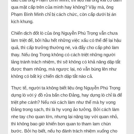
qua mặt cấp trên của mình hay không? Vậy mà, ông
Phạm Bình Minh chỉ bị cách chức, còn cấp dưới bị án
kịch khung.
Chiến dịch đốt lò của ông Nguyễn Phú Trọng vẫn chưa
làm triệt để, bởi hầu hết những việc xấu có thể để lại hậu
quả, thì cấp trưởng thường né, và đẩy cho cấp phó làm
thay. Nếu ông Trọng không có cách triệt những người
lảng tránh trách nhiệm, thì sẽ không có khả năng dập tắt
được tham nhũng, mà ngược lại, nó vẫn bùng lên như
không có bất kỳ chiến dịch dập tắt nào cả.
Thực tế, người ta không biết liệu ông Nguyễn Phú Trọng
dựng lò với ý đồ rửa bẩn cho Đảng, hay dựng lò chỉ là để
triệt phe cánh? Nếu nói cách làm như thế mà hy vọng
Đảng trong sạch, thì là hy vọng ảo tưởng. Bởi cách làm
nhẹ tay cho quan lớn, nhưng lại nặng tay với quan nhỏ,
thì không bao giờ khiến bọn quan to tham lam chùn
bước. Bởi họ biết, nếu họ đánh trách nhiệm xuống cho