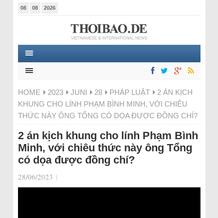
08
08
2026
HOME
2023
JUNI
28
PHÁP LUẬT
2 ÁN KỊCH
KHUNG CHO LÍNH PHẠM BÌNH MINH, VỚI CHIÊU
THỨC NÀY ÔNG TỔNG CÓ DỌA ĐƯỢC ĐỒNG CHÍ?
2 án kịch khung cho lính Phạm Bình
Minh, với chiêu thức này ông Tổng
có dọa được đồng chí?
28/06/2023
|