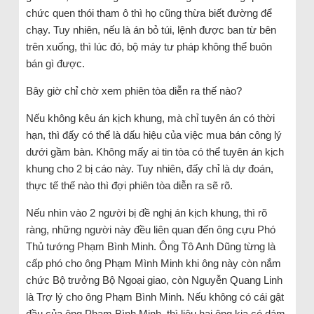
chức quen thói tham ô thì họ cũng thừa biết đường để
chạy. Tuy nhiên, nếu là án bỏ túi, lệnh được ban từ bên
trên xuống, thì lúc đó, bộ máy tư pháp không thể buôn
bán gì được.
Bây giờ chỉ chờ xem phiên tòa diễn ra thế nào?
Nếu không kêu án kịch khung, mà chỉ tuyên án có thời
hạn, thì đấy có thể là dấu hiệu của việc mua bán công lý
dưới gầm bàn. Không mấy ai tin tòa có thể tuyên án kịch
khung cho 2 bị cáo này. Tuy nhiên, đấy chỉ là dự đoán,
thực tế thế nào thì đợi phiên tòa diễn ra sẽ rõ.
Nếu nhìn vào 2 người bị đề nghị án kịch khung, thì rõ
ràng, những người này đều liên quan đến ông cựu Phó
Thủ tướng Phạm Bình Minh. Ông Tô Anh Dũng từng là
cấp phó cho ông Phạm Mình Minh khi ông này còn nắm
chức Bộ trưởng Bộ Ngoại giao, còn Nguyễn Quang Linh
là Trợ lý cho ông Phạm Bình Minh. Nếu không có cái gật
đầu của ông Phạm Bình Minh, thì liệu hai ông kia có dám