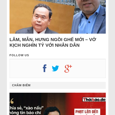
LÂM, MẪN, HƯNG NGỒI GHẾ MỚI – VỞ
KỊCH NGHÌN TỶ VỚI NHÂN DÂN
FOLLOW US
CHÂM BIẾM