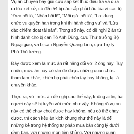
Vụ án chuyến bay giải cứu sắp kết thúc điều tra và đưa
ra tòa xét xử, có đến 54 bị cáo sắp phải hầu tòa vì các tội
“Đưa hối lộ, “Nhận hối lộ”, “Môi giới hối lộ”, “Lợi dụng
chức vụ quyền hạn trong khi thi hành công vụ” và “Lừa
đảo chiếm đoạt tài sản”. Trong số này, có đề nghị 2 án tử
hình dành cho bị can Tô Anh Dũng, cựu Thứ trưởng Bộ
Ngoại giao, và bị can Nguyễn Quang Linh, cựu Trợ lý
Phó Thủ tướng.
Đây được xem là mức án rất nặng đối với 2 ông này. Tuy
nhiên, mức án này có răn đe được những quan chức
tham lam khác, khiến họ phải chùn tay hay không, lại là
chuyện khác.
Thực ra, với mức án đề nghị cao thế này, không ai tin, hai
người này sẽ bị tuyên với mức như vậy. Không rõ vụ án
này có thể chạy chọt được hay không, nếu có thể chạy
được, thì cách kêu án kịch khung như thế này là để
những kẻ trong hệ thống tư pháp mua bán công lý dưới
gầm bàn, với những món tiền khủng. Với những quan