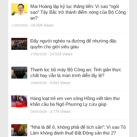
Mai Hoàng lập kỷ lục thăng tiến: Vì sao “ngôi
sao” Tây Bắc trở thành điểm nóng của Bộ Công
an?
11/05/2026
- 18.509 Views
Đẩy người nghèo ra đường để nhường đặc
quyền cho giới siêu giàu
17/06/2026
- 14.528 Views
Thanh lọc bộ máy Bộ Công an: Tinh giản thực
chất hay vẫn là màn trình diễn lấy lệ?
16/06/2026
- 4.942 Views
Hàng loạt trẻ em ven sông Hồng viết tâm thư
khẩn cầu bà Ngô Phương Ly cứu giúp
28/05/2026
- 3.779 Views
“Nhà là để ở, không phải để tích sản”: Vì sao Tô
Lâm không đánh thuế Bất Động sản thứ 2?