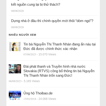
kết nguồn cung lại bị thử thách?
08/08/2026
Dựng nhà ở đâu thì chính quyền mới thôi “dòm ngó”?
08/08/2026
NHIỀU NGƯỜI XEM
Tin bà Nguyễn Thị Thanh Nhàn đang ẩn náu tại
Đức đã được chính thức xác nhận
07/08/2023
- 15.070 Views
Đài phát thanh và Truyền hình nhà nước
Slovakia (RTVS) công bố thông tin bà Nguyễn
Thị Thanh Nhàn trốn sang Đức!
06/08/2023
- 5.165 Views
Ủng hộ Thoibao.de
15/02/2018
- 24.068 Views