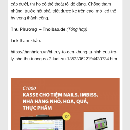
cấp dưới, thì họ có thể thoát tội dễ dàng. Chống tham
nhũng, trước hết phải triệt được kẻ trên cao, mới có thể
hy vọng thành công.
Thu Phương – Thoibao.de
(Tổng hợp)
Link tham khảo:
https://thanhnien.vn/bi-truy-to-den-khung-tu-hinh-cuu-tro-
ly-pho-thu-tuong-co-2-luat-su-185230622194430734.htm