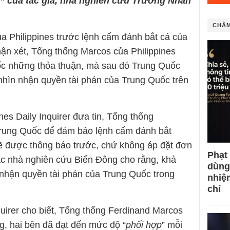
?” của tác giả, nhà nghiên cứu Trương Nhân
CHÂM
a Philippines trước lệnh cấm đánh bắt cá của
hận xét, Tổng thống Marcos của Philippines
ốc những thỏa thuận, mà sau đó Trung Quốc
 nhìn nhận quyền tài phán của Trung Quốc trên
nes Daily Inquirer đưa tin, Tổng thống
 Trung Quốc để đảm bảo lệnh cấm đánh bắt
 được thông báo trước, chứ không áp đặt đơn
Phạt
c nhà nghiên cứu Biển Đông cho rằng, khả
dùng
 nhận quyền tài phán của Trung Quốc trong
nhiệ
chí
nquirer cho biết, Tổng thống Ferdinand Marcos
ng, hai bên đã đạt đến mức độ “
phối hợp
” mỗi