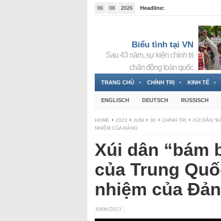
06
08
2026
Headline:
Tin bà Nguyễn Thị Thanh Nhàn đang ẩn náu tại Đức
Biểu tình tại VN
Sau 43 năm, sự kiện chính trị
chấn động toàn quốc
TRANG CHỦ
CHÍNH TRỊ
KINH TẾ
ENGLISCH
DEUTSCH
RUSSISCH
HOME
2023
JUNI
30
CHÍNH TRỊ
XÚI DÂN “
NHIỆM CỦA ĐẢNG
Xúi dân “bám 
của Trung Quốc
nhiệm của Đả
30/06/2023
|