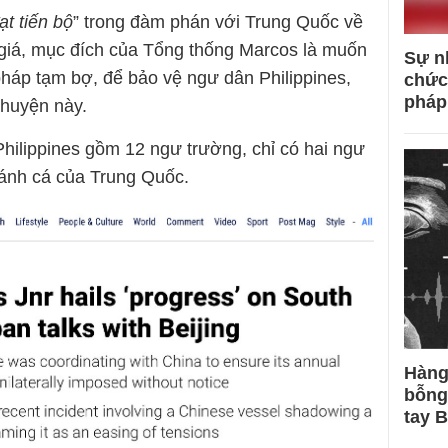
ạt tiến bộ
” trong đàm phán với Trung Quốc về
 giá, mục đích của Tổng thống Marcos là muốn
Sự n
 pháp tạm bợ, để bảo vệ ngư dân Philippines,
chức
pháp
huyện này.
Philippines gồm 12 ngư trường, chỉ có hai ngư
đánh cá của Trung Quốc.
Hàng
bỗng
tay 