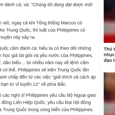
m đánh cá, và:
“Chúng tôi đang đạt được một
 xét, ngay cả khi Tổng thống Marcos có
ho Trung Quốc, thì luật của Philippines có
uyện này xảy ra.
Quốc cấm đánh cá: Nếu ta có theo dõi những
Thủ 
nhục 
n học giả tài giỏi và yêu nước của Philippines,
đạo 
 sĩ, dân biểu… từ nhiều năm nay về lệnh cấm
t có thể, Philippines sẽ kiện Trung Quốc lần
anh chấp đến từ các việc “
giải thích và cách áp
 hạn từ vĩ tuyến 12° về phía Bắc.
có các nghị sĩ Philippines yêu cầu Bộ Ngoại giao
hội đồng Liên Hiệp Quốc, yêu cầu Đại hội đồng
a Trung Quốc trong vùng biển của Philippines.