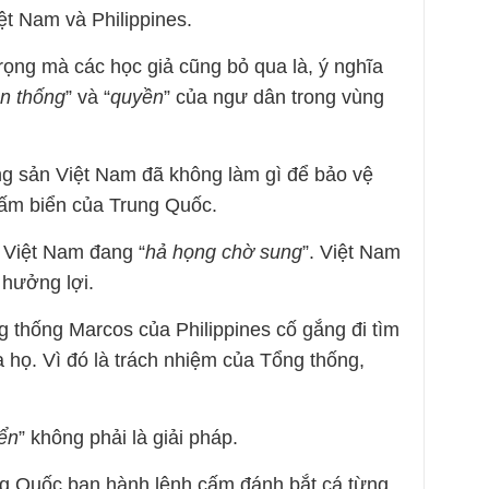
ệt Nam và Philippines.
rọng mà các học giả cũng bỏ qua là, ý nghĩa
ền thống
” và “
quyền
” của ngư dân trong vùng
ng sản Việt Nam đã không làm gì để bảo vệ
cấm biển của Trung Quốc.
, Việt Nam đang “
hả họng chờ sung
”. Việt Nam
 hưởng lợi.
ng thống Marcos của Philippines cố gắng đi tìm
 họ. Vì đó là trách nhiệm của Tổng thống,
ển
” không phải là giải pháp.
ng Quốc ban hành lệnh cấm đánh bắt cá từng