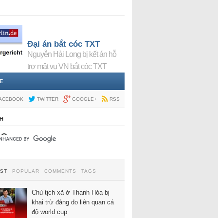
Đại án bắt cóc TXT
Nguyễn Hải Long bị kết án hỗ
trợ mật vụ VN bắt cóc TXT
E
ACEBOOK
TWITTER
GOOGLE+
RSS
H
EST
POPULAR
COMMENTS
TAGS
Chủ tịch xã ở Thanh Hóa bị
khai trừ đảng do liên quan cá
độ world cup