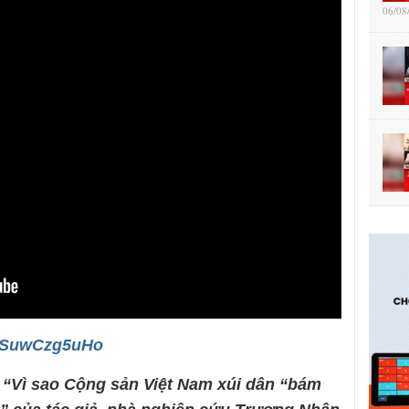
06/08
/RSuwCzg5uHo
i “Vì sao Cộng sản Việt Nam xúi dân “bám