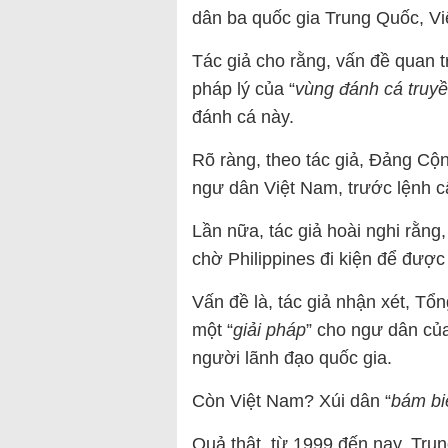
dân ba quốc gia Trung Quốc, Vi
Tác giả cho rằng, vấn đề quan t
pháp lý của “
vùng đánh cá truy
đánh cá này.
Rõ ràng, theo tác giả, Đảng Cộ
ngư dân Việt Nam, trước lệnh 
Lần nữa, tác giả hoài nghi rằng
chờ Philippines đi kiện để được
Vấn đề là, tác giả nhận xét, Tổ
một “
giải pháp
” cho ngư dân của
người lãnh đạo quốc gia.
Còn Việt Nam? Xúi dân “
bám bi
Quả thật, từ 1999 đến nay, Tru