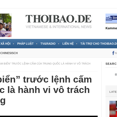
 đã được chính thức xác nhận
3 Jahren ago
XÃ HỘI
PHÁP LUẬT
TV&RADIO
LIÊN HỆ
TÀI TRỢ CHO THOIBAO.D
CHINESISCH
F
BÁM BIỂN” TRƯỚC LỆNH CẤM CỦA TRUNG QUỐC LÀ HÀNH VI VÔ TRÁCH
SEARC
biển” trước lệnh cấm
 là hành vi vô trách
LAT
ng