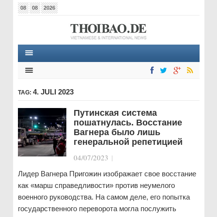
08
08
2026
4. JULI 2023
TAG:
Путинская система
пошатнулась. Восстание
Вагнера было лишь
генеральной репетицией
04/07/2023
|
Лидер Вагнера Пригожин изображает свое восстание
как «марш справедливости» против неумелого
военного руководства. На самом деле, его попытка
государственного переворота могла послужить