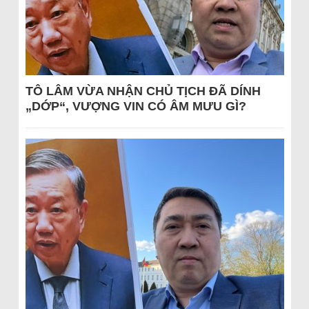
TÔ LÂM VỪA NHẬN CHỦ TỊCH ĐÃ DÍNH
„DỚP“, VƯỢNG VIN CÓ ÂM MƯU GÌ?