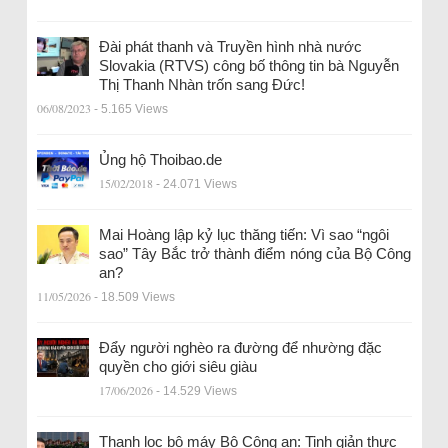
Đài phát thanh và Truyền hình nhà nước
Slovakia (RTVS) công bố thông tin bà Nguyễn
Thị Thanh Nhàn trốn sang Đức!
06/08/2023
- 5.165 Views
Ủng hộ Thoibao.de
15/02/2018
- 24.071 Views
Mai Hoàng lập kỷ lục thăng tiến: Vì sao “ngôi
sao” Tây Bắc trở thành điểm nóng của Bộ Công
an?
11/05/2026
- 18.509 Views
Đẩy người nghèo ra đường để nhường đặc
quyền cho giới siêu giàu
17/06/2026
- 14.529 Views
Thanh lọc bộ máy Bộ Công an: Tinh giản thực