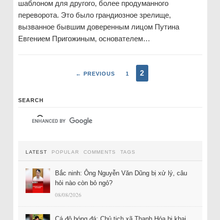
шаблоном для другого, более продуманного
переворота. Это было грандиозное зрелище,
вызванное бывшим доверенным лицом Путина
Евгением Пригожиным, основателем…
2
← PREVIOUS
1
SEARCH
LATEST
POPULAR
COMMENTS
TAGS
Bắc ninh: Ông Nguyễn Văn Dũng bị xử lý, câu
hỏi nào còn bỏ ngỏ?
08/08/2026
Cá độ bóng đá: Chủ tịch xã Thanh Hóa bị khai