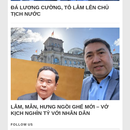
ĐÁ LƯƠNG CƯỜNG, TÔ LÂM LÊN CHỦ
TỊCH NƯỚC
LÂM, MẪN, HƯNG NGỒI GHẾ MỚI – VỞ
KỊCH NGHÌN TỶ VỚI NHÂN DÂN
FOLLOW US