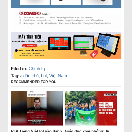
Filed in:
Chính trị
Tags:
dân chủ
,
hot
,
Việt Nam
RECOMMENDED FOR YOU
RFA Tiếng Việt lọt vào danh
Giáo dục khai phóng: Ai