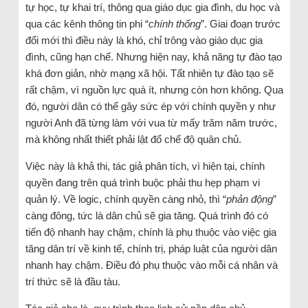
tự học, tự khai trí, thông qua giáo dục gia đình, du học và
qua các kênh thông tin phi “
chính thống
”. Giai đoạn trước
đổi mới thì điều này là khó, chỉ trông vào giáo dục gia
đình, cũng hạn chế. Nhưng hiện nay, khả năng tự đào tạo
khá đơn giản, nhờ mạng xã hội. Tất nhiên tự đào tạo sẽ
rất chậm, vì nguồn lực quá ít, nhưng còn hơn không. Qua
đó, người dân có thể gây sức ép với chính quyền y như
người Anh đã từng làm với vua từ mấy trăm năm trước,
mà không nhất thiết phải lật đổ chế độ quân chủ.
Việc này là khả thi, tác giả phân tích, vì hiện tại, chính
quyền đang trên quá trình buộc phải thu hẹp phạm vi
quản lý. Về logic, chính quyền càng nhỏ, thì “
phản động
”
càng đông, tức là dân chủ sẽ gia tăng. Quá trình đó có
tiến độ nhanh hay chậm, chính là phụ thuộc vào việc gia
tăng dân trí về kinh tế, chính trị, pháp luật của người dân
nhanh hay chậm. Điều đó phụ thuộc vào mỗi cá nhân và
trí thức sẽ là đầu tàu.