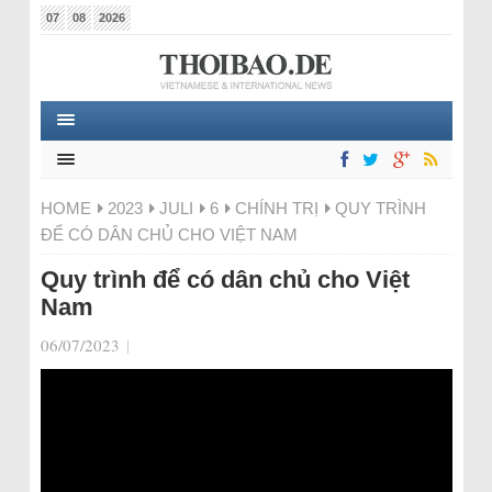
07
08
2026
HOME
2023
JULI
6
CHÍNH TRỊ
QUY TRÌNH
ĐỂ CÓ DÂN CHỦ CHO VIỆT NAM
Quy trình để có dân chủ cho Việt
Nam
06/07/2023
|