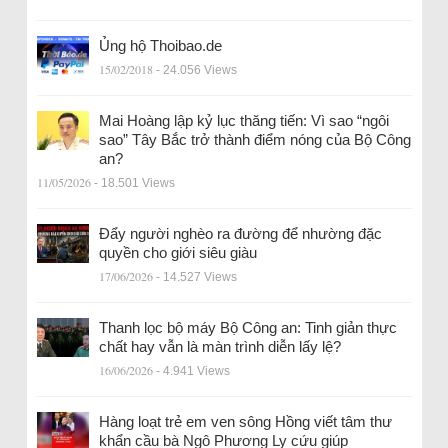
Ủng hộ Thoibao.de
15/02/2018
- 24.056 Views
Mai Hoàng lập kỷ lục thăng tiến: Vì sao “ngôi
sao” Tây Bắc trở thành điểm nóng của Bộ Công
an?
11/05/2026
- 18.501 Views
Đẩy người nghèo ra đường để nhường đặc
quyền cho giới siêu giàu
17/06/2026
- 14.527 Views
Thanh lọc bộ máy Bộ Công an: Tinh giản thực
chất hay vẫn là màn trình diễn lấy lệ?
16/06/2026
- 4.941 Views
Hàng loạt trẻ em ven sông Hồng viết tâm thư
khẩn cầu bà Ngô Phương Ly cứu giúp