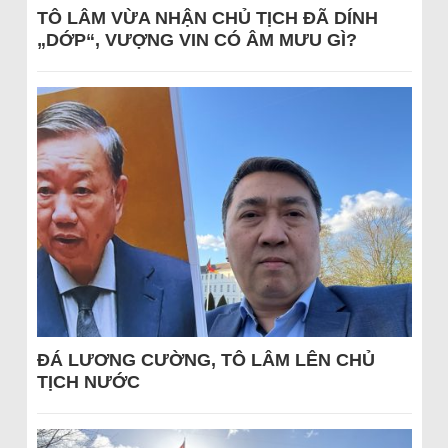
TÔ LÂM VỪA NHẬN CHỦ TỊCH ĐÃ DÍNH
„DỚP“, VƯỢNG VIN CÓ ÂM MƯU GÌ?
ĐÁ LƯƠNG CƯỜNG, TÔ LÂM LÊN CHỦ
TỊCH NƯỚC