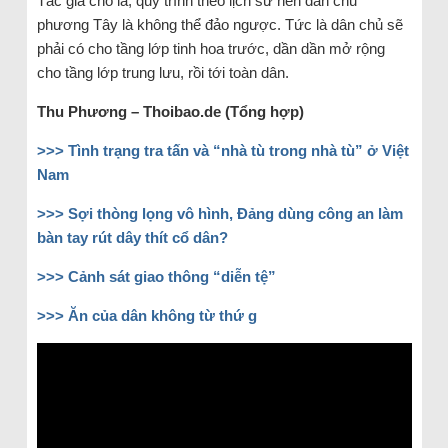
Tác giả cho là, quy trình theo lịch sử nền dân chủ
phương Tây là không thể đảo ngược. Tức là dân chủ sẽ
phải có cho tầng lớp tinh hoa trước, dần dần mở rộng
cho tầng lớp trung lưu, rồi tới toàn dân.
Thu Phương – Thoibao.de (Tổng hợp)
>>> Tình trạng tra tấn và “nhà tù trong nhà tù” ở Việt
Nam
>>> Sợi thòng lọng vô hình, Đảng dùng công an làm
bàn tay rút dây thít cổ dân?
>>> Cảnh sát giao thông “diễn tệ”
>>> Ăn của dân không từ thứ g