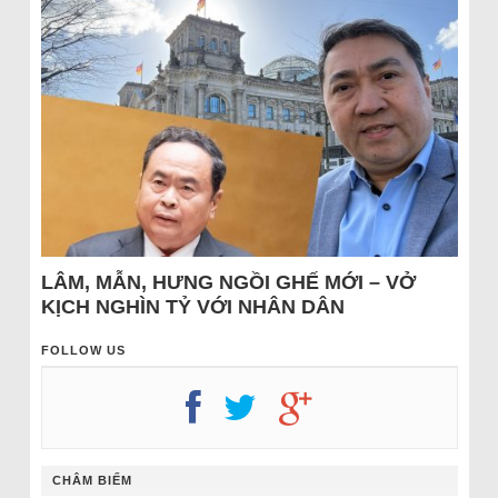
LÂM, MẪN, HƯNG NGỒI GHẾ MỚI – VỞ
KỊCH NGHÌN TỶ VỚI NHÂN DÂN
FOLLOW US
CHÂM BIẾM