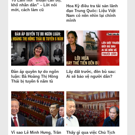
Tô Lâm nói “thuận cán bộ,
khổ nhân dân” – Lời nói
Hoa Kỳ điều tra tài sản lãnh
mới, cách làm cũ
đạo Trung Quốc: Liệu Việt
Nam có nên nhìn lại chính
mình
Đàn áp quyền tự do ngôn
Lấy đất trước, đền bù sau:
luận: Bà Hoàng Thị Hồng
Ai sẽ bảo vệ người dân?
Thái bị tuyên 6 năm tù
Vì sao Lê Minh Hưng, Trần
Thấy gì qua việc Chủ Tịch