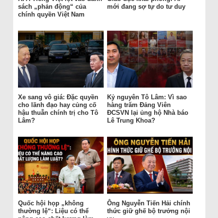
sách „phản động“ của
mới đang sợ tự do tư duy
chính quyền Việt Nam
Xe sang vô giá: Đặc quyền
Kỷ nguyên Tô Lâm: Vì sao
cho lãnh đạo hay củng cố
hàng trăm Đảng Viên
hậu thuẫn chính trị cho Tô
ĐCSVN lại ủng hộ Nhà báo
Lâm?
Lê Trung Khoa?
Quốc hội họp „không
Ông Nguyễn Tiến Hải chính
thường lệ“: Liệu có thể
thức giữ ghế bộ trưởng nội