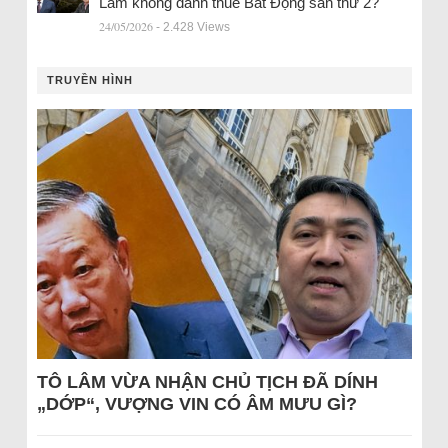
Lâm không đánh thuế Bất Động sản thứ 2?
24/05/2026
- 2.428 Views
TRUYỀN HÌNH
TÔ LÂM VỪA NHẬN CHỦ TỊCH ĐÃ DÍNH
„DỚP“, VƯỢNG VIN CÓ ÂM MƯU GÌ?