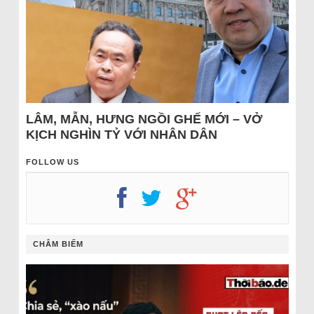
LÂM, MẪN, HƯNG NGỒI GHẾ MỚI – VỞ
KỊCH NGHÌN TỶ VỚI NHÂN DÂN
FOLLOW US
CHÂM BIẾM