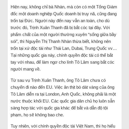
Hiện nay, không chỉ bà Nhàn, mà còn có một Tổng Giám
đốc một doanh nghiệp Quốc doanh bị truy nã, cũng đang
trốn tại Đức. Người này đến nay vẫn an toàn, cho dù
trước đó, Trịnh Xuân Thanh đã bị bắt cóc tại đây. Với
phẩm chất của một người thường xuyên “sống giữa bầy
sói”, thì Nguyễn Thị Thanh Nhàn thừa biết, không nên
trốn tại xứ độc tài như Thái Lan, Dubai, Trung Quốc vv…
Tại những quốc gia này, chính quyền độc tài có thể bắt
tay với nhau, để làm ngơ cho lính Tô Lâm sang bắt cóc
người mang về.
Từ sau vụ Trịnh Xuân Thanh, ông Tô Lâm chưa có
chuyến đi nào đến EU. Việc ăn thịt bò dát vàng của ông
Tô Lâm diễn ra tại London, Anh Quốc, không phải là một
nước thuộc khối EU. Các quốc gia dân chủ họ luôn sẵn
sàng hợp tác với quốc gia khác để bắt và dẫn độ tội
phạm, họ sẽ không bao che.
Tuy nhiên, với chính quyền độc tài Việt Nam, thì họ hiểu