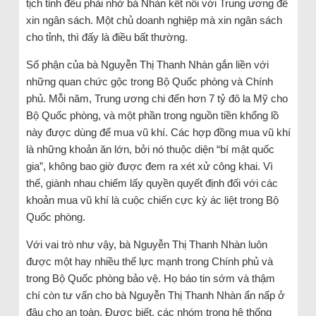
tịch tỉnh đều phải nhờ bà Nhàn kết nối với Trung ương để
xin ngân sách. Một chủ doanh nghiệp mà xin ngân sách
cho tỉnh, thì đấy là điều bất thường.
Số phận của bà Nguyễn Thị Thanh Nhàn gắn liền với
những quan chức gộc trong Bộ Quốc phòng và Chính
phủ. Mỗi năm, Trung ương chi đến hơn 7 tỷ đô la Mỹ cho
Bộ Quốc phòng, và một phần trong nguồn tiền khổng lồ
này được dùng để mua vũ khí. Các hợp đồng mua vũ khí
là những khoản ăn lớn, bởi nó thuộc diện “bí mật quốc
gia”, không bao giờ được đem ra xét xử công khai. Vì
thế, giành nhau chiếm lấy quyền quyết định đối với các
khoản mua vũ khí là cuộc chiến cực kỳ ác liệt trong Bộ
Quốc phòng.
Với vai trò như vậy, bà Nguyễn Thị Thanh Nhàn luôn
được một hay nhiều thế lực mạnh trong Chính phủ và
trong Bộ Quốc phòng bảo vệ. Họ báo tin sớm và thậm
chí còn tư vấn cho bà Nguyễn Thị Thanh Nhàn ẩn nấp ở
đâu cho an toàn. Được biết, các nhóm trong hệ thống