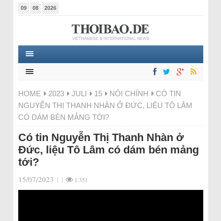
09
08
2026
HOME
2023
JULI
15
NỘI CHÍNH
CÓ TIN
NGUYỄN THỊ THANH NHÀN Ở ĐỨC, LIỆU TÔ LÂM
CÓ DÁM BÉN MẢNG TỚI?
Có tin Nguyễn Thị Thanh Nhàn ở
Đức, liệu Tô Lâm có dám bén mảng
tới?
15/07/2023
|
|
1.351