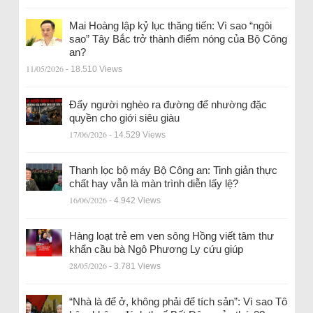
Mai Hoàng lập kỷ lục thăng tiến: Vì sao “ngôi
sao” Tây Bắc trở thành điểm nóng của Bộ Công
an?
11/05/2026
- 18.510 Views
Đẩy người nghèo ra đường để nhường đặc
quyền cho giới siêu giàu
17/06/2026
- 14.529 Views
Thanh lọc bộ máy Bộ Công an: Tinh giản thực
chất hay vẫn là màn trình diễn lấy lệ?
16/06/2026
- 4.942 Views
Hàng loạt trẻ em ven sông Hồng viết tâm thư
khẩn cầu bà Ngô Phương Ly cứu giúp
28/05/2026
- 3.781 Views
“Nhà là để ở, không phải để tích sản”: Vì sao Tô