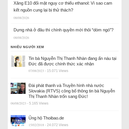
Xăng E10 đối mặt nguy cơ thiếu ethanol: Vì sao cam
kết nguồn cung lại bị thử thách?
08/08/2026
Dựng nhà ở đâu thì chính quyền mới thôi “dòm ngó”?
08/08/2026
NHIỀU NGƯỜI XEM
Tin bà Nguyễn Thị Thanh Nhàn đang ẩn náu tại
Đức đã được chính thức xác nhận
07/08/2023
- 15.071 Views
Đài phát thanh và Truyền hình nhà nước
Slovakia (RTVS) công bố thông tin bà Nguyễn
Thị Thanh Nhàn trốn sang Đức!
06/08/2023
- 5.165 Views
Ủng hộ Thoibao.de
15/02/2018
- 24.072 Views