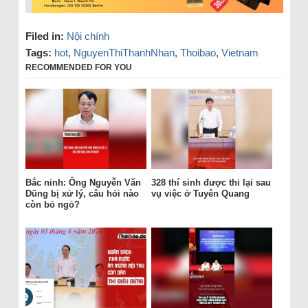
Filed in:
Nội chính
Tags:
hot
,
NguyenThiThanhNhan
,
Thoibao
,
Vietnam
RECOMMENDED FOR YOU
Bắc ninh: Ông Nguyễn Văn
328 thí sinh được thi lại sau
Dũng bị xử lý, câu hỏi nào
vụ việc ở Tuyên Quang
còn bỏ ngỏ?