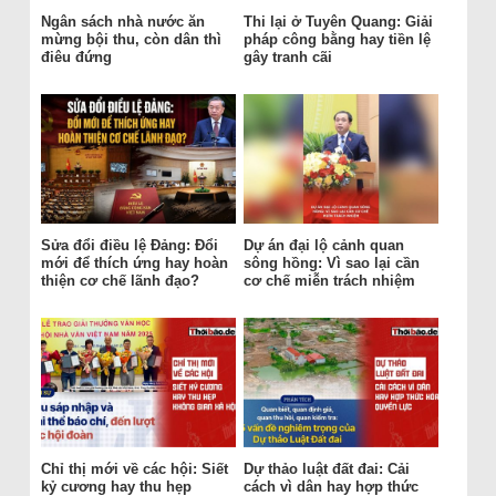
Ngân sách nhà nước ăn
Thi lại ở Tuyên Quang: Giải
mừng bội thu, còn dân thì
pháp công bằng hay tiền lệ
điêu đứng
gây tranh cãi
Sửa đổi điều lệ Đảng: Đổi
Dự án đại lộ cảnh quan
mới để thích ứng hay hoàn
sông hồng: Vì sao lại cần
thiện cơ chế lãnh đạo?
cơ chế miễn trách nhiệm
Chỉ thị mới về các hội: Siết
Dự thảo luật đất đai: Cải
kỷ cương hay thu hẹp
cách vì dân hay hợp thức