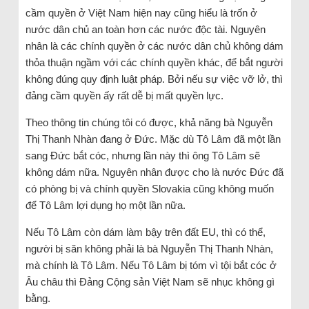
cầm quyền ở Việt Nam hiện nay cũng hiểu là trốn ở
nước dân chủ an toàn hơn các nước độc tài. Nguyên
nhân là các chính quyền ở các nước dân chủ không dám
thỏa thuận ngầm với các chính quyền khác, để bắt người
không đúng quy định luật pháp. Bởi nếu sự việc vỡ lở, thì
đảng cầm quyền ấy rất dễ bị mất quyền lực.
Theo thông tin chúng tôi có được, khả năng bà Nguyễn
Thị Thanh Nhàn đang ở Đức. Mặc dù Tô Lâm đã một lần
sang Đức bắt cóc, nhưng lần này thì ông Tô Lâm sẽ
không dám nữa. Nguyên nhân được cho là nước Đức đã
có phòng bị và chính quyền Slovakia cũng không muốn
để Tô Lâm lợi dụng họ một lần nữa.
Nếu Tô Lâm còn dám làm bậy trên đất EU, thì có thể,
người bị săn không phải là bà Nguyễn Thị Thanh Nhàn,
mà chính là Tô Lâm. Nếu Tô Lâm bị tóm vì tội bắt cóc ở
Âu châu thì Đảng Cộng sản Việt Nam sẽ nhục không gì
bằng.