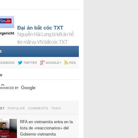
Đại án bắt cóc TXT
Nguyễn Hải Long bị kết án hỗ
trợ mật vụ VN bắt cóc TXT
E
ACEBOOK
TWITTER
GOOGLE+
RSS
H
EST
POPULAR
COMMENTS
TAGS
RFA en vietnamita entra en la
lista de «reaccionarios» del
Gobierno vietnamita