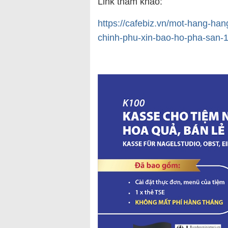
Link tham khảo:
https://cafebiz.vn/mot-hang-ha
chinh-phu-xin-bao-ho-pha-san