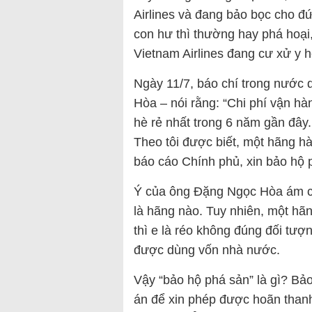
Airlines và đang bảo bọc cho 
con hư thì thường hay phá hoại,
Vietnam Airlines đang cư xử y h
Ngày 11/7, báo chí trong nước d
Hòa – nói rằng: “Chi phí vận h
hè rẻ nhất trong 6 năm gần đây
Theo tôi được biết, một hãng h
báo cáo Chính phủ, xin bảo hộ 
Ý của ông Đặng Ngọc Hòa ám ch
là hãng nào. Tuy nhiên, một h
thì e là réo không đúng đối tư
được dùng vốn nhà nước.
Vậy “bảo hộ phá sản” là gì? Bả
án để xin phép được hoãn thanh