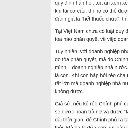
quy định hẳn hoi, tòa án xem x
khi tái cơ cấu, thì họ có thể đ
đánh giá là “hết thuốc chữa”, th
Tại Việt Nam chưa có luật quy 
tòa nào phán quyết về việc do
Tuy nhiên, với doanh nghiệp nhà
do tòa phán quyết, mà do Chính
mình – doanh nghiệp nhà nước.
là con. Khi con hấp hối réo cha
rất lớn mà doanh nghiệp nhà n
không được.
Giả sử, nếu kẻ réo Chính phủ cứ
sẽ được hoãn trả nợ và được “tái
dài thời gian, để Chính phủ ra 
thôi. Mà đã là đứa con hư, gây n