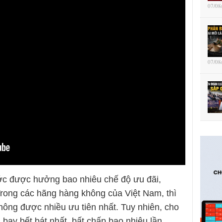
07/08
07/08
c được hưởng bao nhiêu chế độ ưu đãi,
Trong các hãng hàng không của Việt Nam, thì
hông được nhiều ưu tiên nhất. Tuy nhiên, cho
g bay bết bát nhất, bất chấp bao nhiêu lần