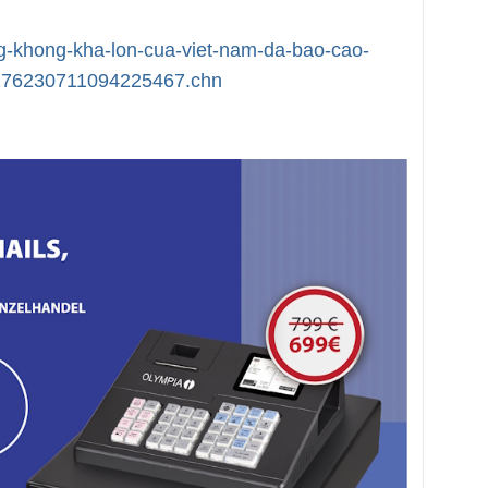
ng-khong-kha-lon-cua-viet-nam-da-bao-cao-
-176230711094225467.chn