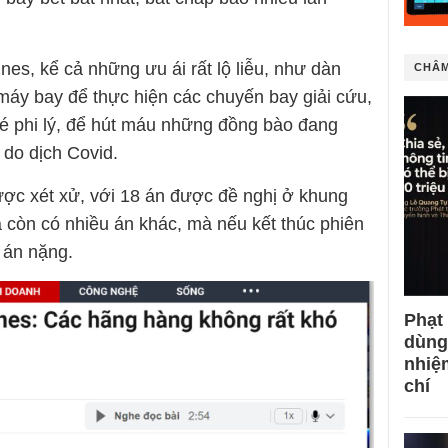
nes, kể cả những ưu ái rất lộ liễu, như dàn
CHÂM
máy bay để thực hiện các chuyến bay giải cứu,
é phi lý, để hút máu những đồng bào đang
 do dịch Covid.
ợc xét xử, với 18 án được đề nghị ở khung
a còn có nhiều án khác, mà nếu kết thúc phiên
u án nặng.
Phạt
dùng
nhiệ
chí