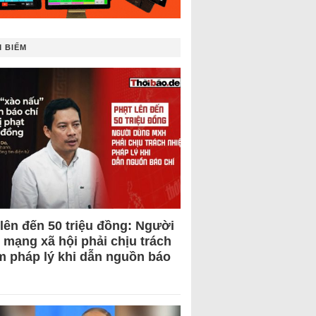
 BIẾM
 lên đến 50 triệu đồng: Người
 mạng xã hội phải chịu trách
m pháp lý khi dẫn nguồn báo