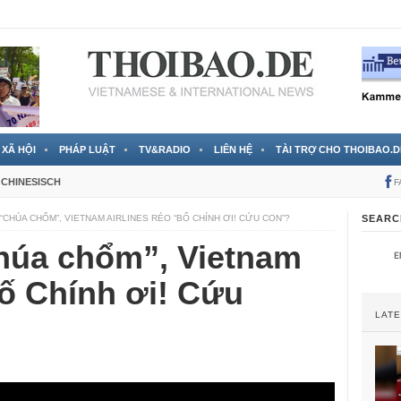
RTVS) công bố thông tin bà Nguyễn Thị Thanh Nhàn trốn sang
XÃ HỘI
PHÁP LUẬT
TV&RADIO
LIÊN HỆ
TÀI TRỢ CHO THOIBAO.D
CHINESISCH
F
“CHÚA CHỔM”, VIETNAM AIRLINES RÉO “BỐ CHÍNH ƠI! CỨU CON”?
SEARC
húa chổm”, Vietnam
Bố Chính ơi! Cứu
LAT