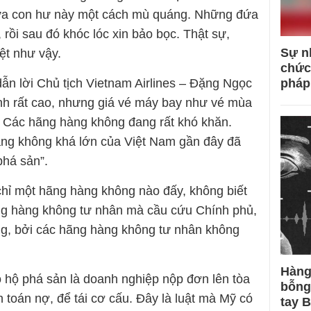
đứa con hư này một cách mù quáng. Những đứa
 rồi sau đó khóc lóc xin bảo bọc. Thật sự,
Sự n
ệt như vậy.
chức
pháp
ẫn lời Chủ tịch Vietnam Airlines – Đặng Ngọc
ành rất cao, nhưng giá vé máy bay như vé mùa
. Các hãng hàng không đang rất khó khăn.
àng không khá lớn của Việt Nam gần đây đã
phá sản”.
ỉ một hãng hàng không nào đấy, không biết
ãng hàng không tư nhân mà cầu cứu Chính phủ,
ợng, bởi các hãng hàng không tư nhân không
Hàng
o hộ phá sản là doanh nghiệp nộp đơn lên tòa
bỗng
 toán nợ, để tái cơ cấu. Đây là luật mà Mỹ có
tay 