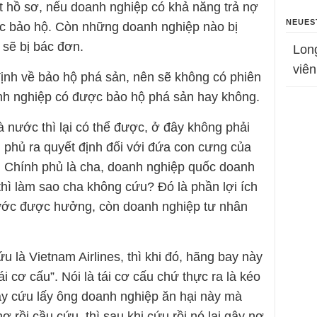
ét hồ sơ, nếu doanh nghiệp có khả năng trả nợ
NEUES
ược bảo hộ. Còn những doanh nghiệp nào bị
ì sẽ bị bác đơn.
Lon
viên
định về bảo hộ phá sản, nên sẽ không có phiên
anh nghiệp có được bảo hộ phá sản hay không.
 nước thì lại có thể được, ở đây không phải
 phủ ra quyết định đối với đứa con cưng của
 Chính phủ là cha, doanh nghiệp quốc doanh
 thì làm sao cha không cứu? Đó là phần lợi ích
ước được hưởng, còn doanh nghiệp tư nhân
u là Vietnam Airlines, thì khi đó, hãng bay này
 cơ cấu”. Nói là tái cơ cấu chứ thực ra là kéo
tay cứu lấy ông doanh nghiệp ăn hại này mà
ợ rồi cầu cứu, thì sau khi cứu rồi nó lại gây nợ