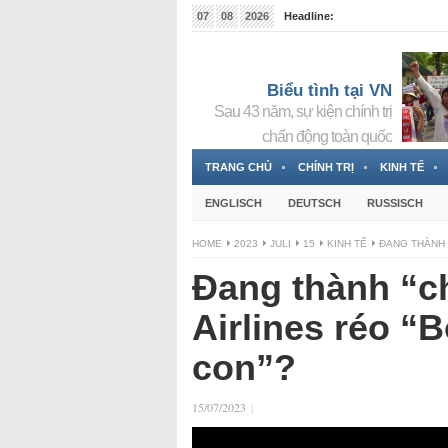
07
08
2026
Headline:
Đài phát thanh và Truyền hình nhà nước Slovakia (
Đức!
3 Jahren ago
Biểu tình tại VN
Sau 43 năm, sự kiện chính trị
chấn động toàn quốc
TRANG CHỦ
CHÍNH TRỊ
KINH TẾ
ENGLISCH
DEUTSCH
RUSSISCH
HOME
2023
JULI
15
KINH TẾ
ĐANG THÀNH 
Đang thành “c
Airlines réo “
con”?
15/07/2023
|