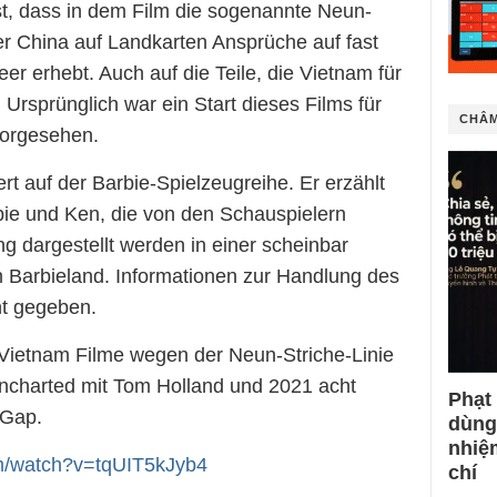
ist, dass in dem Film die sogenannte Neun-
der China auf Landkarten Ansprüche auf fast
 erhebt. Auch auf die Teile, die Vietnam für
Ursprünglich war ein Start dieses Films für
CHÂM
vorgesehen.
rt auf der Barbie-Spielzeugreihe. Er erzählt
ie und Ken, die von den Schauspielern
 dargestellt werden in einer scheinbar
n Barbieland. Informationen zur Handlung des
nt gegeben.
s Vietnam Filme wegen der Neun-Striche-Linie
Uncharted mit Tom Holland und 2021 acht
Phạt
 Gap.
dùng
nhiệ
m/watch?v=tqUIT5kJyb4
chí