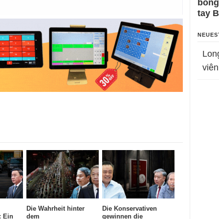
bỗng
tay 
NEUES
Lon
viên
Die Wahrheit hinter
Die Konservativen
: Ein
dem
gewinnen die