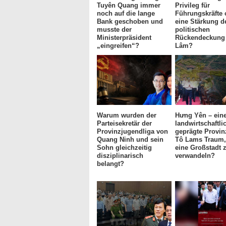
Tuyên Quang immer
Privileg für
noch auf die lange
Führungskräfte 
Bank geschoben und
eine Stärkung d
musste der
politischen
Ministerpräsident
Rückendeckung 
„eingreifen“?
Lâm?
Warum wurden der
Hưng Yên – eine
Parteisekretär der
landwirtschaftli
Provinzjugendliga von
geprägte Provin
Quang Ninh und sein
Tô Lams Traum, 
Sohn gleichzeitig
eine Großstadt 
disziplinarisch
verwandeln?
belangt?