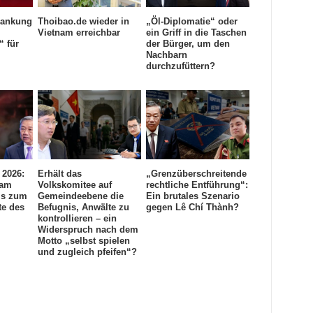
rankung
Thoibao.de wieder in
„Öl-Diplomatie“ oder
Vietnam erreichbar
ein Griff in die Taschen
“ für
der Bürger, um den
Nachbarn
durchzufüttern?
 2026:
Erhält das
„Grenzüberschreitende
nam
Volkskomitee auf
rechtliche Entführung“:
is zum
Gemeindeebene die
Ein brutales Szenario
te des
Befugnis, Anwälte zu
gegen Lê Chí Thành?
kontrollieren – ein
Widerspruch nach dem
Motto „selbst spielen
und zugleich pfeifen“?