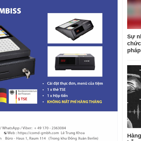
Sự n
chức
pháp
Hàng