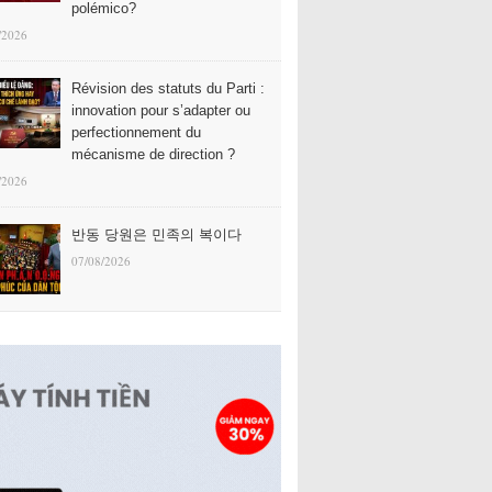
polémico?
/2026
Révision des statuts du Parti :
innovation pour s’adapter ou
perfectionnement du
mécanisme de direction ?
/2026
반동 당원은 민족의 복이다
07/08/2026