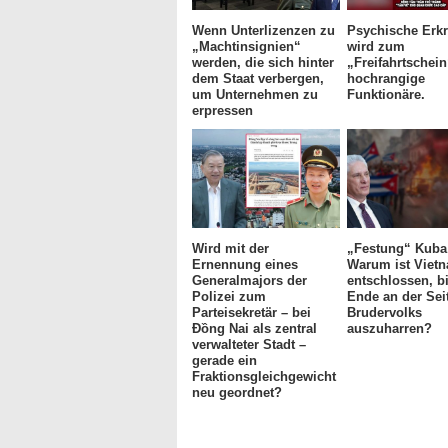
Wenn Unterlizenzen zu
Psychische Erk
„Machtinsignien“
wird zum
werden, die sich hinter
„Freifahrtschein
dem Staat verbergen,
hochrangige
um Unternehmen zu
Funktionäre.
erpressen
Wird mit der
„Festung“ Kuba
Ernennung eines
Warum ist Viet
Generalmajors der
entschlossen, b
Polizei zum
Ende an der Sei
Parteisekretär – bei
Brudervolks
Đồng Nai als zentral
auszuharren?
verwalteter Stadt –
gerade ein
Fraktionsgleichgewicht
neu geordnet?