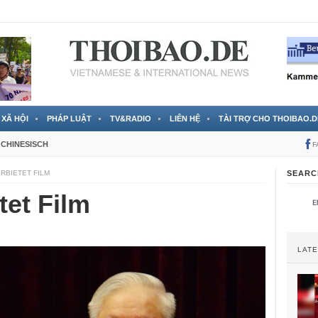
RTVS) công bố thông tin bà Nguyễn Thị Thanh Nhàn trốn sang
XÃ HỘI
PHÁP LUẬT
TV&RADIO
LIÊN HỆ
TÀI TRỢ CHO THOIBAO.D
CHINESISCH
F
RBIETET FILM
SEARC
tet Film
LAT