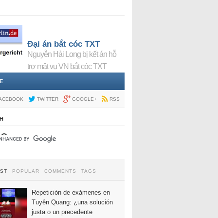
Đại án bắt cóc TXT
Nguyễn Hải Long bị kết án hỗ
trợ mật vụ VN bắt cóc TXT
E
ACEBOOK
TWITTER
GOOGLE+
RSS
H
EST
POPULAR
COMMENTS
TAGS
Repetición de exámenes en
Tuyên Quang: ¿una solución
justa o un precedente