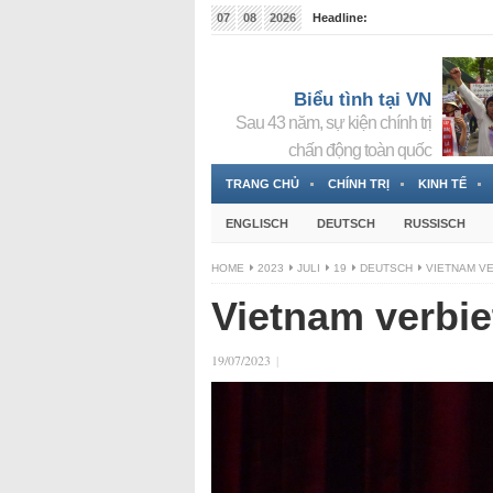
07
08
2026
Headline:
Đài phát thanh và Truyền hình nhà nước Slovakia (
Đức!
3 Jahren ago
Biểu tình tại VN
Sau 43 năm, sự kiện chính trị
chấn động toàn quốc
TRANG CHỦ
CHÍNH TRỊ
KINH TẾ
ENGLISCH
DEUTSCH
RUSSISCH
HOME
2023
JULI
19
DEUTSCH
VIETNAM VE
Vietnam verbie
19/07/2023
|