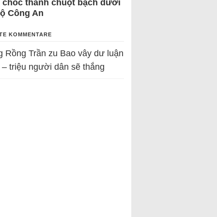
 chốc thành chuột bạch dưới
Bộ Công An
TE KOMMENTARE
g Rồng Trần
zu
Bao vây dư luận
 – triệu người dân sẽ thắng