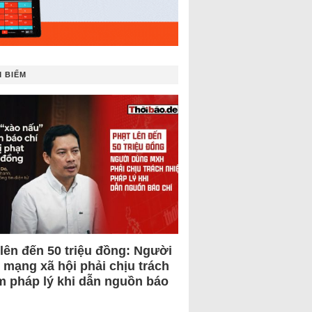
 BIẾM
 lên đến 50 triệu đồng: Người
 mạng xã hội phải chịu trách
m pháp lý khi dẫn nguồn báo