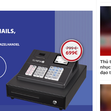
Thủ 
nhục 
đạo 