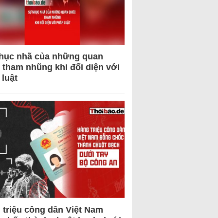
hục nhã của những quan
 tham nhũng khi đối diện với
 luật
 triệu công dân Việt Nam