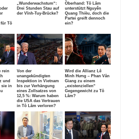
„Wunderwachstum“:
Oberhand: Tô Lâm
oder
Drei Stunden Stau auf
unterstützt Nguyễn
er
der Vĩnh-Tuy-Brücke?
Quang Thiều, doch die
Partei greift dennoch
für Tô
ein?
 rein
Von der
Wird die Allianz Lê
ch
unangekündigten
Minh Hưng – Phan Văn
z und
Inspektion in Vietnam
Giang zu einem
sie in
bis zur Verhängung
„existenziellen“
zu
eines Zollsatzes von
Gegengewicht zu Tô
12,5 %: Warum haben
Lâm?
die USA das Vertrauen
in Tô Lâm verloren?