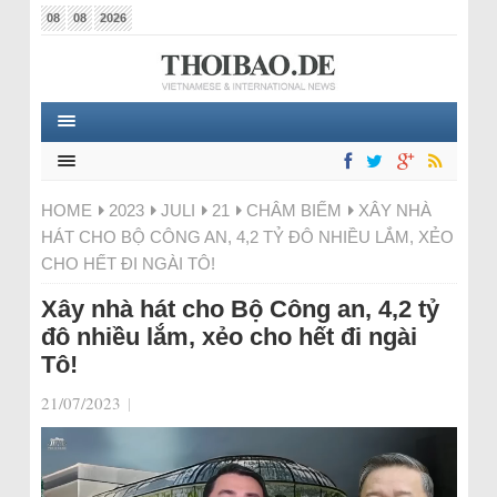
08
08
2026
HOME
2023
JULI
21
CHÂM BIẾM
XÂY NHÀ
HÁT CHO BỘ CÔNG AN, 4,2 TỶ ĐÔ NHIỀU LẮM, XẺO
CHO HẾT ĐI NGÀI TÔ!
Xây nhà hát cho Bộ Công an, 4,2 tỷ
đô nhiều lắm, xẻo cho hết đi ngài
Tô!
21/07/2023
|
Video-
Player