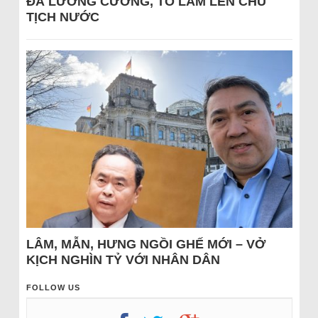
ĐÁ LƯƠNG CƯỜNG, TÔ LÂM LÊN CHỦ
TỊCH NƯỚC
LÂM, MẪN, HƯNG NGỒI GHẾ MỚI – VỞ
KỊCH NGHÌN TỶ VỚI NHÂN DÂN
FOLLOW US