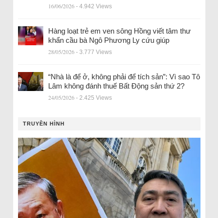
16/06/2026
- 4.942 Views
Hàng loạt trẻ em ven sông Hồng viết tâm thư
khẩn cầu bà Ngô Phương Ly cứu giúp
28/05/2026
- 3.777 Views
“Nhà là để ở, không phải để tích sản”: Vì sao Tô
Lâm không đánh thuế Bất Động sản thứ 2?
24/05/2026
- 2.425 Views
TRUYỀN HÌNH