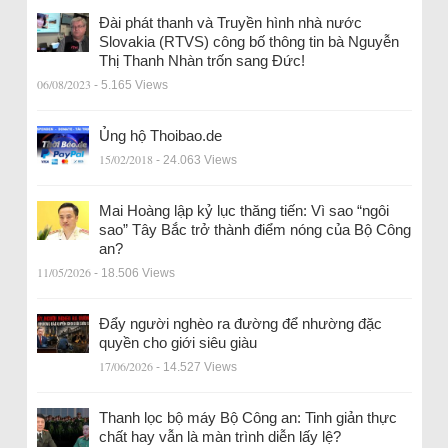
Đài phát thanh và Truyền hình nhà nước
Slovakia (RTVS) công bố thông tin bà Nguyễn
Thị Thanh Nhàn trốn sang Đức!
06/08/2023
- 5.165 Views
Ủng hộ Thoibao.de
15/02/2018
- 24.063 Views
Mai Hoàng lập kỷ lục thăng tiến: Vì sao “ngôi
sao” Tây Bắc trở thành điểm nóng của Bộ Công
an?
11/05/2026
- 18.506 Views
Đẩy người nghèo ra đường để nhường đặc
quyền cho giới siêu giàu
17/06/2026
- 14.527 Views
Thanh lọc bộ máy Bộ Công an: Tinh giản thực
chất hay vẫn là màn trình diễn lấy lệ?