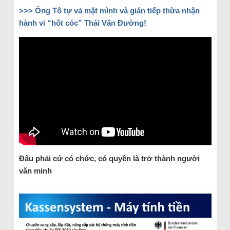
>>>
Ông Tô tự vả mặt mình và gián tiếp thừa nhận
hành vi “hốt cóc” Thái Văn Đường!
Đâu phải cứ có chức, có quyền là trở thành người
văn minh