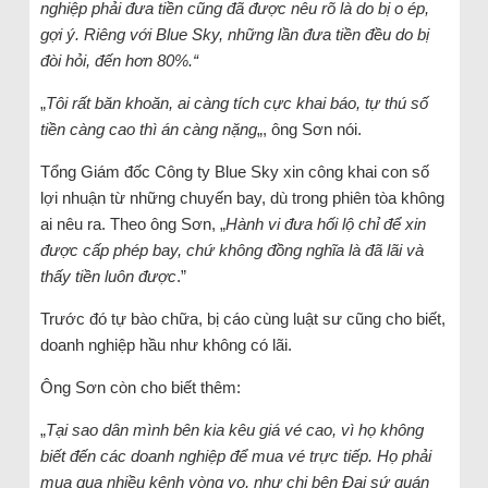
nghiệp phải đưa tiền cũng đã được nêu rõ là do bị o ép,
gợi ý. Riêng với Blue Sky, những lần đưa tiền đều do bị
đòi hỏi, đến hơn 80%.“
„
Tôi rất băn khoăn, ai càng tích cực khai báo, tự thú số
tiền càng cao thì án càng nặng
„, ông Sơn nói.
Tổng Giám đốc Công ty Blue Sky xin công khai con số
lợi nhuận từ những chuyến bay, dù trong phiên tòa không
ai nêu ra. Theo ông Sơn, „
Hành vi đưa hối lộ chỉ để xin
được cấp phép bay, chứ không đồng nghĩa là đã lãi và
thấy tiền luôn được
.”
Trước đó tự bào chữa, bị cáo cùng luật sư cũng cho biết,
doanh nghiệp hầu như không có lãi.
Ông Sơn còn cho biết thêm:
„
Tại sao dân mình bên kia kêu giá vé cao, vì họ không
biết đến các doanh nghiệp để mua vé trực tiếp. Họ phải
mua qua nhiều kênh vòng vo, như chị bên Đại sứ quán