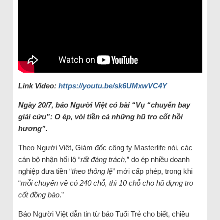
Link Video:
https://youtu.be/sk6UMxwVC4Y
Ngày 20/7, báo Người Việt có bài “Vụ “chuyến bay
giải cứu”: O ép, vòi tiền cả những hũ tro cốt hồi
hương”.
Theo Người Việt, Giám đốc công ty Masterlife nói, các
cán bộ nhận hối lộ “
rất đáng trách
,” do ép nhiều doanh
nghiệp đưa tiền “
theo thông lệ
” mới cấp phép, trong khi
“
mỗi chuyến về có 240 chỗ, thì 10 chỗ cho hũ đựng tro
cốt đồng bào
.”
Báo Người Việt dẫn tin từ báo Tuổi Trẻ cho biết, chiều