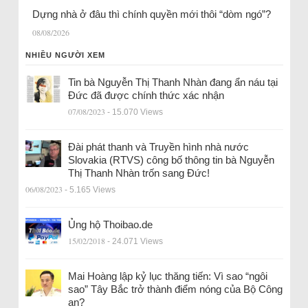
Dựng nhà ở đâu thì chính quyền mới thôi “dòm ngó”?
08/08/2026
NHIỀU NGƯỜI XEM
Tin bà Nguyễn Thị Thanh Nhàn đang ẩn náu tại
Đức đã được chính thức xác nhận
07/08/2023
- 15.070 Views
Đài phát thanh và Truyền hình nhà nước
Slovakia (RTVS) công bố thông tin bà Nguyễn
Thị Thanh Nhàn trốn sang Đức!
06/08/2023
- 5.165 Views
Ủng hộ Thoibao.de
15/02/2018
- 24.071 Views
Mai Hoàng lập kỷ lục thăng tiến: Vì sao “ngôi
sao” Tây Bắc trở thành điểm nóng của Bộ Công
an?