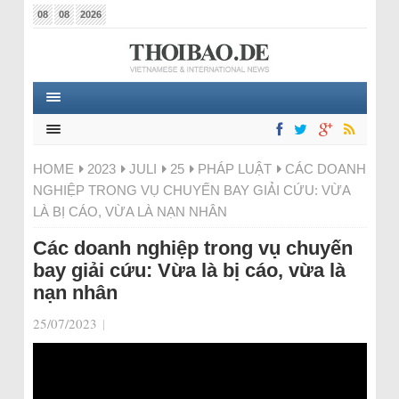
08
08
2026
HOME
2023
JULI
25
PHÁP LUẬT
CÁC DOANH
NGHIỆP TRONG VỤ CHUYẾN BAY GIẢI CỨU: VỪA
LÀ BỊ CÁO, VỪA LÀ NẠN NHÂN
Các doanh nghiệp trong vụ chuyến
bay giải cứu: Vừa là bị cáo, vừa là
nạn nhân
25/07/2023
|