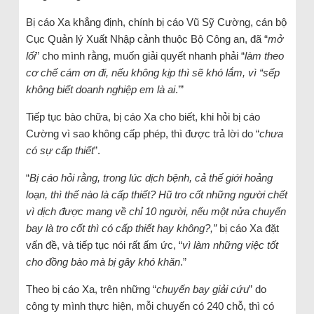
Bị cáo Xa khẳng định, chính bị cáo Vũ Sỹ Cường, cán bộ
Cục Quản lý Xuất Nhập cảnh thuộc Bộ Công an, đã “
mở
lối
” cho mình rằng, muốn giải quyết nhanh phải “
làm theo
cơ chế cám ơn đi, nếu không kịp thì sẽ khó lắm, vì “sếp
không biết doanh nghiệp em là ai
.’”
Tiếp tục bào chữa, bị cáo Xa cho biết, khi hỏi bị cáo
Cường vì sao không cấp phép, thì được trả lời do “
chưa
có sự cấp thiết
”.
“
Bị cáo hỏi rằng, trong lúc dịch bệnh, cả thế giới hoảng
loạn, thì thế nào là cấp thiết? Hũ tro cốt những người chết
vì dịch được mang về chỉ 10 người, nếu một nửa chuyến
bay là tro cốt thì có cấp thiết hay không?,”
bị cáo Xa đặt
vấn đề, và tiếp tục nói rất ấm ức, “
vì làm những việc tốt
cho đồng bào mà bị gây khó khăn
.”
Theo bị cáo Xa, trên những “
chuyến bay giải cứu
” do
công ty mình thực hiện, mỗi chuyến có 240 chỗ, thì có