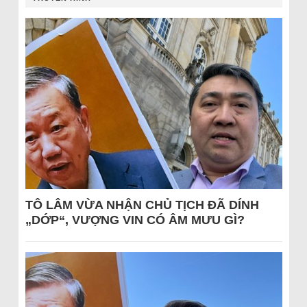
TÔ LÂM VỪA NHẬN CHỦ TỊCH ĐÃ DÍNH
„DỚP“, VƯỢNG VIN CÓ ÂM MƯU GÌ?