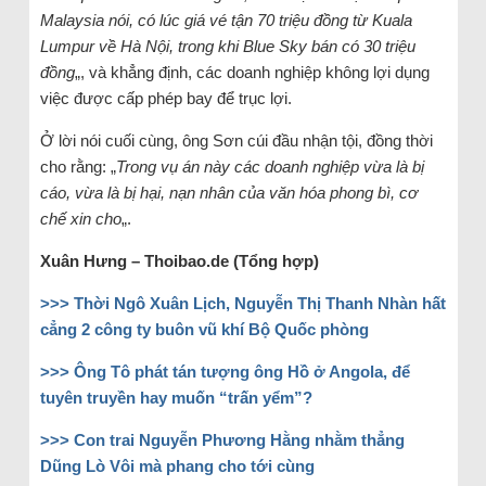
Malaysia nói, có lúc giá vé tận 70 triệu đồng từ Kuala
Lumpur về Hà Nội, trong khi Blue Sky bán có 30 triệu
đồng
„, và khẳng định, các doanh nghiệp không lợi dụng
việc được cấp phép bay để trục lợi.
Ở lời nói cuối cùng, ông Sơn cúi đầu nhận tội, đồng thời
cho rằng: „
Trong vụ án này các doanh nghiệp vừa là bị
cáo, vừa là bị hại, nạn nhân của văn hóa phong bì, cơ
chế xin cho
„.
Xuân Hưng – Thoibao.de (Tổng hợp)
>>>
Thời Ngô Xuân Lịch, Nguyễn Thị Thanh Nhàn hất
cẳng 2 công ty buôn vũ khí Bộ Quốc phòng
>>>
Ông Tô phát tán tượng ông Hồ ở Angola, để
tuyên truyền hay muốn “trấn yểm”?
>>>
Con trai Nguyễn Phương Hằng nhằm thẳng
Dũng Lò Vôi mà phang cho tới cùng