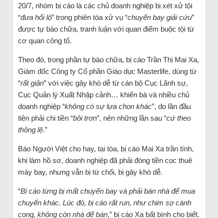
20/7, nhóm bị cáo là các chủ doanh nghiệp bị xét xử tội
“
đưa hối lộ
” trong phiên tòa xử vụ “
chuyến bay giải cứu
”
được tự bào chữa, tranh luận với quan điểm buộc tội từ
cơ quan công tố.
Theo đó, trong phần tự bào chữa, bị cáo Trần Thị Mai Xa,
Giám đốc Công ty Cổ phần Giáo dục Masterlife, dùng từ
“
rất giận
” với việc gây khó dễ từ cán bộ Cục Lãnh sự,
Cục Quản lý Xuất Nhập cảnh… khiến bà và nhiều chủ
doanh nghiệp “
không có sự lựa chọn khác
”, do lần đầu
tiên phải chi tiền “
bôi
trơn
”, nên những lần sau “
cứ theo
thông lệ
.”
Báo Người Việt cho hay, tại tòa, bị cáo Mai Xa trần tình,
khi làm hồ sơ, doanh nghiệp đã phải đóng tiền cọc thuê
máy bay, nhưng vẫn bị từ chối, bị gây khó dễ.
“
Bị cáo từng bị mất chuyến bay và phải bán nhà để mua
chuyến khác. Lúc đó, bị cáo rất run, như chim sợ cành
cong, không còn nhà để bán
,” bị cáo Xa bất bình cho biết.