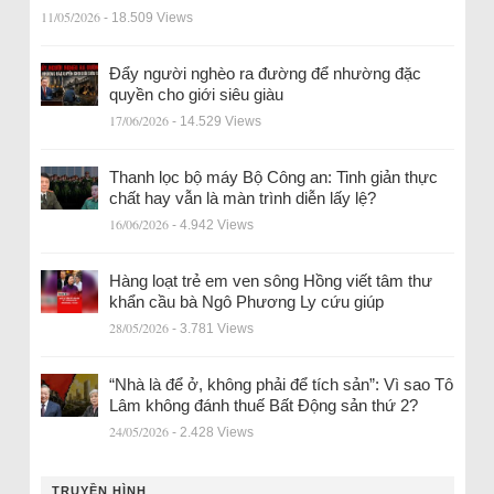
11/05/2026
- 18.509 Views
Đẩy người nghèo ra đường để nhường đặc
quyền cho giới siêu giàu
17/06/2026
- 14.529 Views
Thanh lọc bộ máy Bộ Công an: Tinh giản thực
chất hay vẫn là màn trình diễn lấy lệ?
16/06/2026
- 4.942 Views
Hàng loạt trẻ em ven sông Hồng viết tâm thư
khẩn cầu bà Ngô Phương Ly cứu giúp
28/05/2026
- 3.781 Views
“Nhà là để ở, không phải để tích sản”: Vì sao Tô
Lâm không đánh thuế Bất Động sản thứ 2?
24/05/2026
- 2.428 Views
TRUYỀN HÌNH