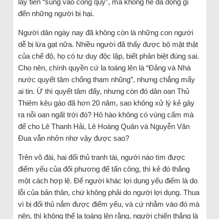
lấy tiền “sung vào công quỹ”, mà không hề đả động gì
đến những người bị hại.
Người dân ngày nay đã không còn là những con người
dễ bị lừa gạt nữa. Nhiều người đã thấy được bộ mặt thật
của chế độ, họ có tư duy độc lập, biết phân biệt đúng sai.
Cho nên, chính quyền cứ la toáng lên là “Đảng và Nhà
nước quyết tâm chống tham nhũng”, nhưng chẳng mấy
ai tin. Ừ thì quyết tâm đấy, nhưng còn đó dân oan Thủ
Thiêm kêu gào đã hơn 20 năm, sao không xử lý kẻ gây
ra nỗi oan ngất trời đó? Hô hào không có vùng cấm mà
để cho Lê Thanh Hải, Lê Hoàng Quân và Nguyễn Văn
Đua vẫn nhởn nhơ vậy được sao?
Trên võ đài, hai đối thủ tranh tài, người nào tìm được
điểm yếu của đối phương để tấn công, thì kẻ đó thắng
một cách hợp lệ. Để người khác lợi dụng yếu điểm là do
lỗi của bản thân, chứ không phải do người lợi dụng. Thua
vì bị đối thủ nắm được điểm yếu, và cứ nhằm vào đó mà
nện, thì không thể la toáng lên rằng, người chiến thắng là