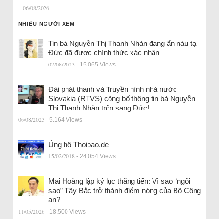
06/08/2026
NHIỀU NGƯỜI XEM
Tin bà Nguyễn Thị Thanh Nhàn đang ẩn náu tại
Đức đã được chính thức xác nhận
07/08/2023
- 15.065 Views
Đài phát thanh và Truyền hình nhà nước
Slovakia (RTVS) công bố thông tin bà Nguyễn
Thị Thanh Nhàn trốn sang Đức!
06/08/2023
- 5.164 Views
Ủng hộ Thoibao.de
15/02/2018
- 24.054 Views
Mai Hoàng lập kỷ lục thăng tiến: Vì sao “ngôi
sao” Tây Bắc trở thành điểm nóng của Bộ Công
an?
11/05/2026
- 18.500 Views