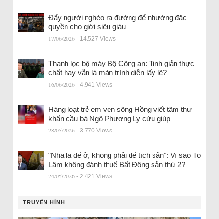
Đẩy người nghèo ra đường để nhường đặc
quyền cho giới siêu giàu
17/06/2026
- 14.527 Views
Thanh lọc bộ máy Bộ Công an: Tinh giản thực
chất hay vẫn là màn trình diễn lấy lệ?
16/06/2026
- 4.941 Views
Hàng loạt trẻ em ven sông Hồng viết tâm thư
khẩn cầu bà Ngô Phương Ly cứu giúp
28/05/2026
- 3.770 Views
“Nhà là để ở, không phải để tích sản”: Vì sao Tô
Lâm không đánh thuế Bất Động sản thứ 2?
24/05/2026
- 2.421 Views
TRUYỀN HÌNH