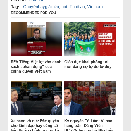
Tags:
Chuyếnbaygiảicứu
,
hot
,
Thoibao
,
Vietnam
RECOMMENDED FOR YOU
RFA Tiếng Việt lọt vào danh
Giáo dục khai phóng: Ai
sách „phản động“ của
mới đang sợ tự do tư duy
chính quyền Việt Nam
Xe sang vô giá: Đặc quyền
Kỷ nguyên Tô Lâm: Vì sao
cho lãnh đạo hay củng cố
hàng trăm Đảng Viên
hậu thuẫn chính trị cho Tô
ĐCSVN lại ủng hộ Nhà báo