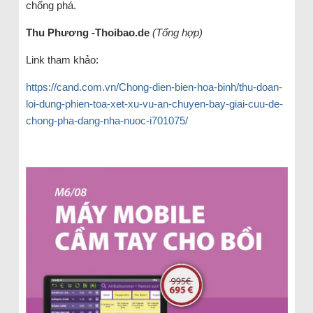
chống phá.
Thu Phương -Thoibao.de
(Tổng hợp)
Link tham khảo:
https://cand.com.vn/Chong-dien-bien-hoa-binh/thu-doan-
loi-dung-phien-toa-xet-xu-vu-an-chuyen-bay-giai-cuu-de-
chong-pha-dang-nha-nuoc-i701075/