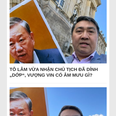
TÔ LÂM VỪA NHẬN CHỦ TỊCH ĐÃ DÍNH
„DỚP“, VƯỢNG VIN CÓ ÂM MƯU GÌ?