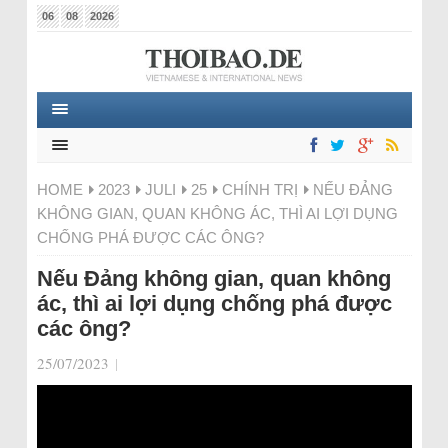
06
08
2026
HOME
2023
JULI
25
CHÍNH TRỊ
NẾU ĐẢNG
KHÔNG GIAN, QUAN KHÔNG ÁC, THÌ AI LỢI DỤNG
CHỐNG PHÁ ĐƯỢC CÁC ÔNG?
Nếu Đảng không gian, quan không
ác, thì ai lợi dụng chống phá được
các ông?
25/07/2023
|