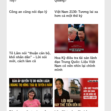
Tuy?
Quang?
Công an cũng nói đạo lý
Việt Nam 2130: Tương lai xa
hơn cả một thế kỷ
Tô Lâm nói “thuận cán bộ,
khổ nhân dân” – Lời nói
Hoa Kỳ điều tra tài sản lãnh
mới, cách làm cũ
đạo Trung Quốc: Liệu Việt
Nam có nên nhìn lại chính
mình