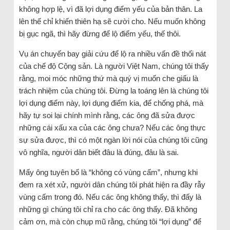
không hợp lệ, vì đã lợi dụng điểm yếu của bản thân. La
lên thế chỉ khiến thiên hạ sẽ cười cho. Nếu muốn không
bị gục ngã, thì hãy đừng để lộ điểm yếu, thế thôi.
Vụ án chuyến bay giải cứu để lộ ra nhiều vấn đề thối nát
của chế độ Cộng sản. Là người Việt Nam, chúng tôi thấy
rằng, moi móc những thứ mà quý vị muốn che giấu là
trách nhiệm của chúng tôi. Đừng la toáng lên là chúng tôi
lợi dụng điểm này, lợi dụng điểm kia, để chống phá, mà
hãy tự soi lại chính mình rằng, các ông đã sửa được
những cái xấu xa của các ông chưa? Nếu các ông thực
sự sửa được, thì có một ngàn lời nói của chúng tôi cũng
vô nghĩa, người dân biết đâu là đúng, đâu là sai.
Mấy ông tuyên bố là “không có vùng cấm”, nhưng khi
đem ra xét xử, người dân chúng tôi phát hiện ra đầy rẫy
vùng cấm trong đó. Nếu các ông không thấy, thì đấy là
những gì chúng tôi chỉ ra cho các ông thấy. Đã không
cảm ơn, mà còn chụp mũ rằng, chúng tôi “lợi dụng” để