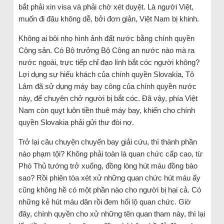
bắt phải xin visa và phải chờ xét duyệt. Là người Việt,
muốn đi đâu không dễ, bởi đơn giản, Việt Nam bị khinh.
Không ai bôi nhọ hình ảnh đất nước bằng chính quyền
Cộng sản. Có Bộ trưởng Bộ Công an nước nào mà ra
nước ngoài, trực tiếp chỉ đạo lính bắt cóc người không?
Lợi dụng sự hiếu khách của chính quyền Slovakia, Tô
Lâm đã sử dụng máy bay công của chính quyền nước
này, để chuyên chở người bị bắt cóc. Đã vậy, phía Việt
Nam còn quỵt luôn tiền thuê máy bay, khiến cho chính
quyền Slovakia phải gửi thư đòi nợ.
Trở lại câu chuyện chuyến bay giải cứu, thì thành phần
nào phạm tội? Không phải toàn là quan chức cấp cao, từ
Phó Thủ tướng trở xuống, đồng lòng hút máu đồng bào
sao? Rồi phiên tòa xét xử những quan chức hút máu ấy
cũng không hề có một phần nào cho người bị hại cả. Có
những kẻ hút máu dân rồi đem hối lộ quan chức. Giờ
đây, chính quyền cho xử những tên quan tham này, thì lại