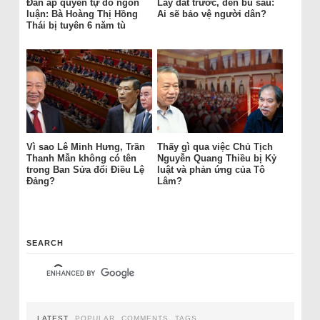
Đàn áp quyền tự do ngôn
Lấy đất trước, đền bù sau:
luận: Bà Hoàng Thị Hồng
Ai sẽ bảo vệ người dân?
Thái bị tuyên 6 năm tù
Vì sao Lê Minh Hưng, Trần
Thấy gì qua việc Chủ Tịch
Thanh Mẫn không có tên
Nguyễn Quang Thiều bị Kỷ
trong Ban Sửa đổi Điều Lệ
luật và phản ứng của Tô
Đảng?
Lâm?
SEARCH
LATEST
POPULAR
COMMENTS
TAGS