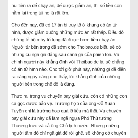
núi tiền ra để chạy án, để được giảm án, thì số tiền còn
nằm lại trong túi họ là rất lớn.
Cho đến nay, đã có 17 án bị truy tố ở khung có án tử
hình, được giảm xuống những mức án rất thấp. Điều đó
chứng tỏ bộ máy tố tụng đã được bơm tiền chạy án.
Người từ bên trong đã sớm cho Thoibao.de biết, sẽ có
những cú ngã giá đằng sau cánh gà của phiên tòa. Và
chính người này khẳng định với Thoibao.de là, sẽ chẳng
có án tử hình nào. Cho tới giờ phút này, những gì đã diễn
ra càng ngày càng cho thấy, lời khẳng định của những
người bên trong chế độ là đúng.
Thực ra, trong vụ chuyến bay giải cứu, còn có những con
cá gộc được bảo vệ. Trường hợp của ông Đỗ Xuân
Tuyên chỉ là trường hợp quá lộ liễu mà thôi. Vụ chuyến
bay giải cứu này đã làm ngã ngựa Phó Thủ tướng
Thường trực và cả ông Chủ tịch nước. Nhưng những
người tầm đó chỉ ngã giá để rời ghế, sẽ không có chuyện