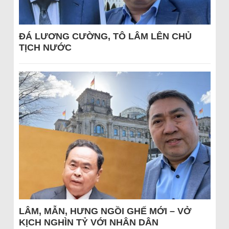
ĐÁ LƯƠNG CƯỜNG, TÔ LÂM LÊN CHỦ
TỊCH NƯỚC
LÂM, MẪN, HƯNG NGỒI GHẾ MỚI – VỞ
KỊCH NGHÌN TỶ VỚI NHÂN DÂN