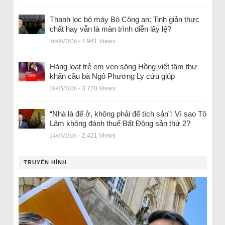
Thanh lọc bộ máy Bộ Công an: Tinh giản thực
chất hay vẫn là màn trình diễn lấy lệ?
16/06/2026
- 4.941 Views
Hàng loạt trẻ em ven sông Hồng viết tâm thư
khẩn cầu bà Ngô Phương Ly cứu giúp
28/05/2026
- 3.770 Views
“Nhà là để ở, không phải để tích sản”: Vì sao Tô
Lâm không đánh thuế Bất Động sản thứ 2?
24/05/2026
- 2.421 Views
TRUYỀN HÌNH