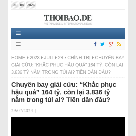
06
08
2026
HOME
2023
JULI
29
CHÍNH TRỊ
CHUYẾN BAY
GIẢI CỨU: “KHẮC PHỤC HẬU QUẢ” 164 TỶ, CÒN LẠI
3.836 TỶ NẰM TRONG TÚI AI? TIỀN DÂN ĐÂU?
Chuyến bay giải cứu: “Khắc phục
hậu quả” 164 tỷ, còn lại 3.836 tỷ
nằm trong túi ai? Tiền dân đâu?
29/07/2023
|