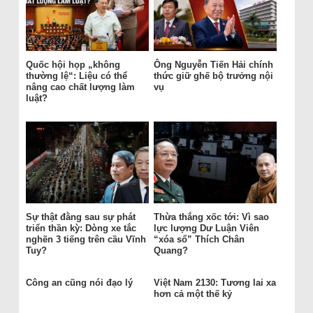
Quốc hội họp „không
Ông Nguyễn Tiến Hải chính
thường lệ“: Liệu có thể
thức giữ ghế bộ trưởng nội
nâng cao chất lượng làm
vụ
luật?
Sự thật đằng sau sự phát
Thừa thắng xốc tới: Vì sao
triển thần kỳ: Dòng xe tắc
lực lượng Dư Luận Viên
nghẽn 3 tiếng trên cầu Vĩnh
“xóa sổ” Thích Chân
Tuy?
Quang?
Công an cũng nói đạo lý
Việt Nam 2130: Tương lai xa
hơn cả một thế kỷ