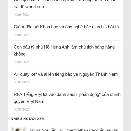
cá độ world cup
06/08/2026
Giám đốc sở Khoa học và ông nghệ bắc ninh bị khởi tố
06/08/2026
Con dâu tỷ phú Hồ Hùng Anh làm chủ tịch hãng hàng
không
06/08/2026
Ai „quay xe“ và ai lên tiếng bảo vệ Nguyễn Thành Nam
06/08/2026
RFA Tiếng Việt lọt vào danh sách „phản động“ của chính
quyền Việt Nam
06/08/2026
NHIỀU NGƯỜI XEM
Tin bà Nguyễn Thị Thanh Nhàn đang ẩn náu tại