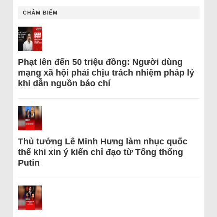
CHÂM BIẾM
Phạt lên đến 50 triệu đồng: Người dùng
mạng xã hội phải chịu trách nhiệm pháp lý
khi dẫn nguồn báo chí
Thủ tướng Lê Minh Hưng làm nhục quốc
thể khi xin ý kiến chỉ đạo từ Tổng thống
Putin