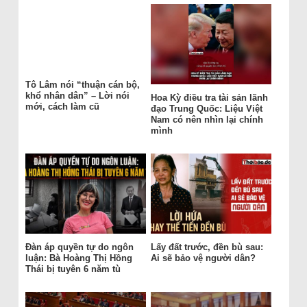
Tô Lâm nói “thuận cán bộ,
khổ nhân dân” – Lời nói
Hoa Kỳ điều tra tài sản lãnh
mới, cách làm cũ
đạo Trung Quốc: Liệu Việt
Nam có nên nhìn lại chính
mình
Đàn áp quyền tự do ngôn
Lấy đất trước, đền bù sau:
luận: Bà Hoàng Thị Hồng
Ai sẽ bảo vệ người dân?
Thái bị tuyên 6 năm tù