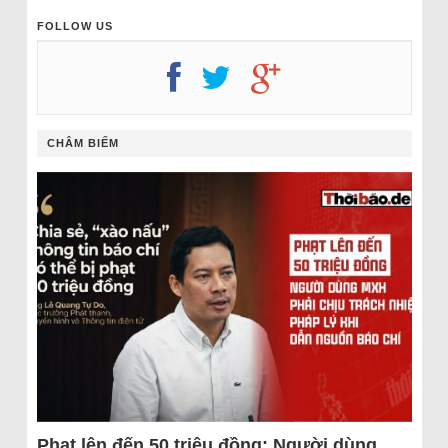
FOLLOW US
CHÂM BIẾM
Phạt lên đến 50 triệu đồng: Người dùng