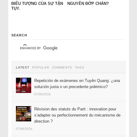
BIỂU TƯỢNG CỦA SỰ TẬN
NGUYÊN ĐỚP CHÁN?
TỤY.
SEARCH
LATEST
POPULAR
COMMENTS
TAGS
Repetición de exámenes en Tuyên Quang: ¿una
solución justa o un precedente polémico?
07/08/2026
Révision des statuts du Parti : innovation pour
s’adapter ou perfectionnement du mécanisme de
direction ?
07/08/2026