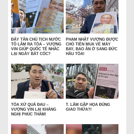
ĐẨY TÂN CHỦ TỊCH NƯỚC
PHẠM NHẬT VƯỢNG ĐƯỢC
TÔ LÂM RA TÒA – VƯỢNG
CHO TIỀN MUA VÉ MÁY
VIN GIÚP QUỐC TẾ NHẮC
BAY, BAO ĂN Ở SANG ĐỨC
LẠI NGÀY BẮT CÓC?
HẦU TÒA!
TÒA XỬ QUÁ ĐAU –
T. LÂM GẶP HỌA ĐÚNG
VƯỢNG VIN LẠI KHÁNG
GIAO THỪA?!
NGHỊ PHÚC THẨM!