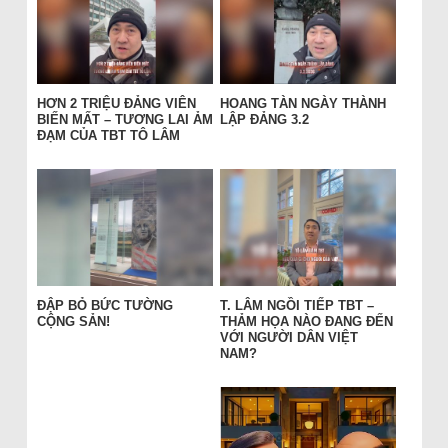
HƠN 2 TRIỆU ĐẢNG VIÊN
HOANG TÀN NGÀY THÀNH
BIẾN MẤT – TƯƠNG LAI ẢM
LẬP ĐẢNG 3.2
ĐẠM CỦA TBT TÔ LÂM
ĐẬP BỎ BỨC TƯỜNG
T. LÂM NGỒI TIẾP TBT –
CỘNG SẢN!
THẢM HỌA NÀO ĐANG ĐẾN
VỚI NGƯỜI DÂN VIỆT
NAM?