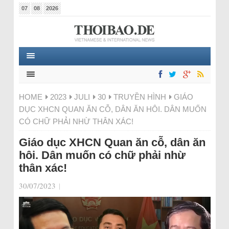
07
08
2026
HOME
2023
JULI
30
TRUYỀN HÌNH
GIÁO
DỤC XHCN QUAN ĂN CỖ, DÂN ĂN HÔI. DÂN MUỐN
CÓ CHỮ PHẢI NHỪ THÂN XÁC!
Giáo dục XHCN Quan ăn cỗ, dân ăn
hôi. Dân muốn có chữ phải nhừ
thân xác!
30/07/2023
|
Video-
Player