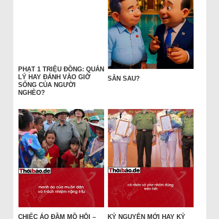
PHẠT 1 TRIỆU ĐỒNG: QUẢN
LÝ HAY ĐÁNH VÀO GIỜ
SÂN SAU?
SỐNG CỦA NGƯỜI
NGHÈO?
CHIẾC ÁO ĐẦM MỒ HÔI –
KỶ NGUYÊN MỚI HAY KỶ