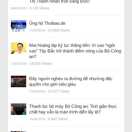
Thị Thanh Nhàn trốn sang Đức!
06/08/2023
- 5.165 Views
Ủng hộ Thoibao.de
15/02/2018
- 24.063 Views
Mai Hoàng lập kỷ lục thăng tiến: Vì sao “ngôi
sao” Tây Bắc trở thành điểm nóng của Bộ Công
an?
11/05/2026
- 18.505 Views
Đẩy người nghèo ra đường để nhường đặc
quyền cho giới siêu giàu
17/06/2026
- 14.527 Views
Thanh lọc bộ máy Bộ Công an: Tinh giản thực
chất hay vẫn là màn trình diễn lấy lệ?
16/06/2026
- 4.942 Views