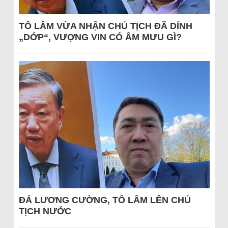
TÔ LÂM VỪA NHẬN CHỦ TỊCH ĐÃ DÍNH
„DỚP“, VƯỢNG VIN CÓ ÂM MƯU GÌ?
ĐÁ LƯƠNG CƯỜNG, TÔ LÂM LÊN CHỦ
TỊCH NƯỚC