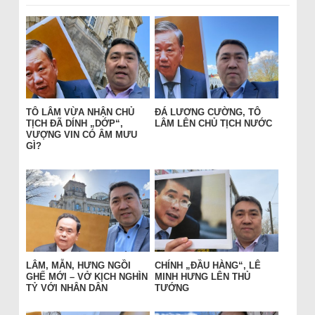
TÔ LÂM VỪA NHẬN CHỦ
ĐÁ LƯƠNG CƯỜNG, TÔ
TỊCH ĐÃ DÍNH „DỚP“,
LÂM LÊN CHỦ TỊCH NƯỚC
VƯỢNG VIN CÓ ÂM MƯU
GÌ?
LÂM, MẪN, HƯNG NGỒI
CHÍNH „ĐẦU HÀNG“, LÊ
GHẾ MỚI – VỞ KỊCH NGHÌN
MINH HƯNG LÊN THỦ
TỶ VỚI NHÂN DÂN
TƯỚNG