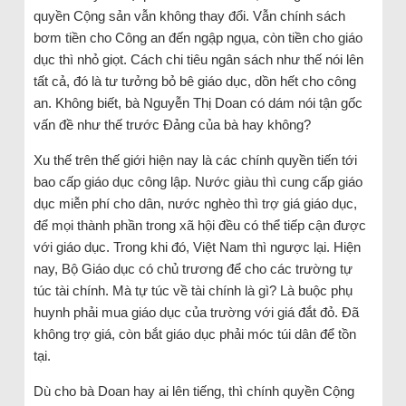
quyền Cộng sản vẫn không thay đổi. Vẫn chính sách
bơm tiền cho Công an đến ngập ngụa, còn tiền cho giáo
dục thì nhỏ giọt. Cách chi tiêu ngân sách như thế nói lên
tất cả, đó là tư tưởng bỏ bê giáo dục, dồn hết cho công
an. Không biết, bà Nguyễn Thị Doan có dám nói tận gốc
vấn đề như thế trước Đảng của bà hay không?
Xu thế trên thế giới hiện nay là các chính quyền tiến tới
bao cấp giáo dục công lập. Nước giàu thì cung cấp giáo
dục miễn phí cho dân, nước nghèo thì trợ giá giáo dục,
để mọi thành phần trong xã hội đều có thể tiếp cận được
với giáo dục. Trong khi đó, Việt Nam thì ngược lại. Hiện
nay, Bộ Giáo dục có chủ trương để cho các trường tự
túc tài chính. Mà tự túc về tài chính là gì? Là buộc phụ
huynh phải mua giáo dục của trường với giá đắt đỏ. Đã
không trợ giá, còn bắt giáo dục phải móc túi dân để tồn
tại.
Dù cho bà Doan hay ai lên tiếng, thì chính quyền Cộng