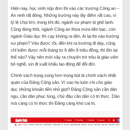
Hiện nay, học sinh nộp đơn thi vào các trường Công an –
An ninh rất đông. Những trường này lấy điểm rất cao, vì
tỷ lệ chọi lớn, trong khi đó, ngành sư phạm bị ghẻ lạnh.
Cũng đúng thôi, ngành Công an thừa mứa tiền bạc, còn
ngành Giáo dục thì cạy không ra tiền. Ai lại thi vào trường
sư phạm? Vào được rồi, đến khi ra trường đi dạy, cũng
chỉ kiếm được mỗi tháng từ 6 đến 8 triệu đồng, thì tồn tại
thế nào? Vậy nên mới xảy ra chuyện trớ trêu là giáo viên
bỏ nghề, xin đi xuất khẩu lao động để đổi đời.
Chính sách trọng súng hơn trọng bút là chính sách nhất
quán của Đảng Cộng sản. Vì sao họ luôn chi cho giáo
dục những khoản tiền nhỏ giọt? Đảng Cộng sản cần dân
ngu, cần dân phục tùng, chứ đâu cần dân có tri thức. Dân
mà càng có tri thức thì Đảng càng khó cai trị.