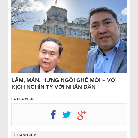
LÂM, MẪN, HƯNG NGỒI GHẾ MỚI – VỞ
KỊCH NGHÌN TỶ VỚI NHÂN DÂN
FOLLOW US
CHÂM BIẾM