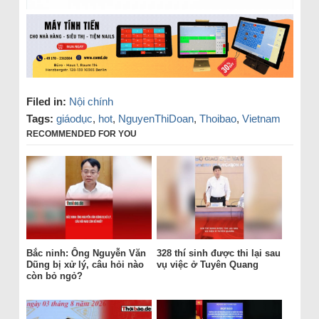
Filed in:
Nội chính
Tags:
giáodục
,
hot
,
NguyenThiDoan
,
Thoibao
,
Vietnam
RECOMMENDED FOR YOU
Bắc ninh: Ông Nguyễn Văn
328 thí sinh được thi lại sau
Dũng bị xử lý, câu hỏi nào
vụ việc ở Tuyên Quang
còn bỏ ngỏ?