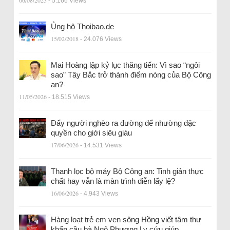
- 5.166 Views
Ủng hộ Thoibao.de
15/02/2018
- 24.076 Views
Mai Hoàng lập kỷ lục thăng tiến: Vì sao “ngôi
sao” Tây Bắc trở thành điểm nóng của Bộ Công
an?
11/05/2026
- 18.515 Views
Đẩy người nghèo ra đường để nhường đặc
quyền cho giới siêu giàu
17/06/2026
- 14.531 Views
Thanh lọc bộ máy Bộ Công an: Tinh giản thực
chất hay vẫn là màn trình diễn lấy lệ?
16/06/2026
- 4.943 Views
Hàng loạt trẻ em ven sông Hồng viết tâm thư
khẩn cầu bà Ngô Phương Ly cứu giúp