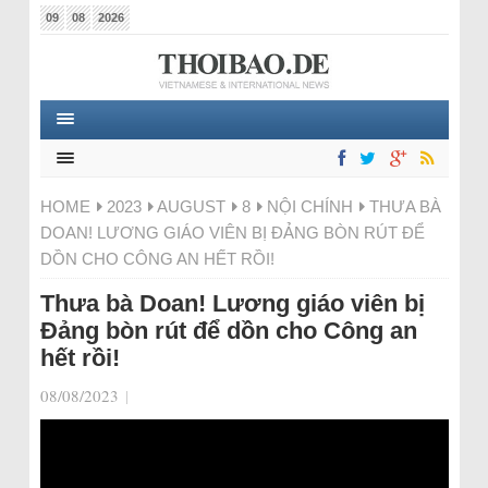
09
08
2026
HOME
2023
AUGUST
8
NỘI CHÍNH
THƯA BÀ
DOAN! LƯƠNG GIÁO VIÊN BỊ ĐẢNG BÒN RÚT ĐỂ
DỒN CHO CÔNG AN HẾT RỒI!
Thưa bà Doan! Lương giáo viên bị
Đảng bòn rút để dồn cho Công an
hết rồi!
08/08/2023
|