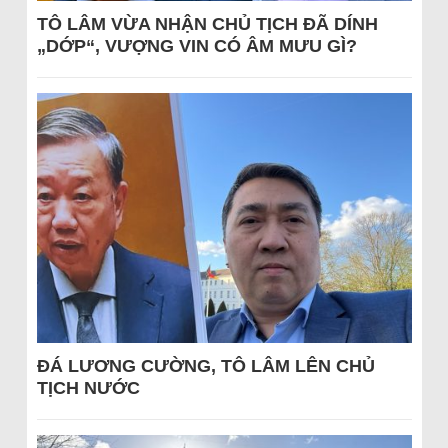
TÔ LÂM VỪA NHẬN CHỦ TỊCH ĐÃ DÍNH
„DỚP“, VƯỢNG VIN CÓ ÂM MƯU GÌ?
ĐÁ LƯƠNG CƯỜNG, TÔ LÂM LÊN CHỦ
TỊCH NƯỚC