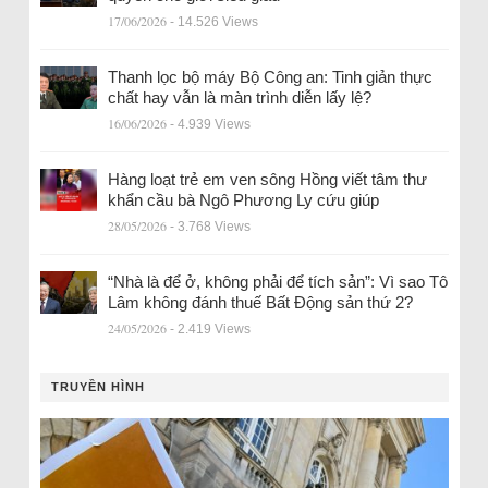
17/06/2026
- 14.526 Views
Thanh lọc bộ máy Bộ Công an: Tinh giản thực
chất hay vẫn là màn trình diễn lấy lệ?
16/06/2026
- 4.939 Views
Hàng loạt trẻ em ven sông Hồng viết tâm thư
khẩn cầu bà Ngô Phương Ly cứu giúp
28/05/2026
- 3.768 Views
“Nhà là để ở, không phải để tích sản”: Vì sao Tô
Lâm không đánh thuế Bất Động sản thứ 2?
24/05/2026
- 2.419 Views
TRUYỀN HÌNH