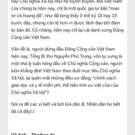
hay Chủ nghĩa Xã hội như họ tuyên truyền. Mà Việt Nam
của chúng ta hôm nay, chỉ là một quốc gia tư bản “man
rợ và hoang dã”, như đã từng thấy ở thế kỷ 18 hay 19
trước đây, nhưng còn tệ hơn vì được lãnh đạo bởi đám
tư bản đỏ. Có chăng, hiện nay chỉ lại cái danh xưng Đảng
Cộng sản Việt Nam.
Vấn đề là, người đứng đầu Đảng Cộng sản Việt Nam
hiện nay, Tổng Bí thư Nguyễn Phú Trọng, vốn tự xưng là
một nhà lý luận hàng đầu về Chủ nghĩa Cộng sản, người
luôn khẳng định Việt Nam theo đuổi mục tiêu Chủ nghĩa
Xã hội, lại quên mất những điều sơ đẳng: “chính sách
giáo dục và y tế miễn phí, thể hiện tính ưu việt của của
Chủ nghĩa Xã hội”?
Nói ra để các vị biết và bớt lừa dân đi. Nhân dân họ biết
tất cả đấy!./.
Vũ Anh – Thoibao.de