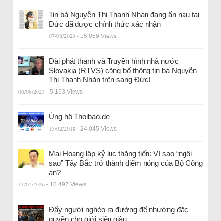
Tin bà Nguyễn Thị Thanh Nhàn đang ẩn náu tại
Đức đã được chính thức xác nhận
07/08/2023
- 15.059 Views
Đài phát thanh và Truyền hình nhà nước
Slovakia (RTVS) công bố thông tin bà Nguyễn
Thị Thanh Nhàn trốn sang Đức!
06/08/2023
- 5.163 Views
Ủng hộ Thoibao.de
15/02/2018
- 24.045 Views
Mai Hoàng lập kỷ lục thăng tiến: Vì sao “ngôi
sao” Tây Bắc trở thành điểm nóng của Bộ Công
an?
11/05/2026
- 18.497 Views
Đẩy người nghèo ra đường để nhường đặc
quyền cho giới siêu giàu