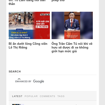
tín: Tô Lâm đang nói bản
phép thử
thân
Bí ẩn dưới lòng Công viên
Ông Trần Cẩm Tú nói khi về
Lê Thị Riêng
hưu sẽ được đi xe không
giới hạn mức giá
SEARCH
LATEST
POPULAR
COMMENTS
TAGS