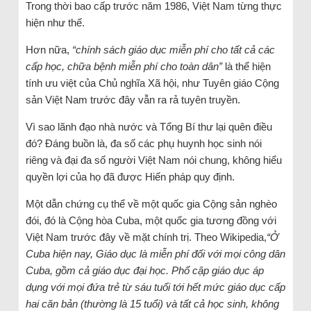
Trong thời bao cấp trước năm 1986, Việt Nam từng thực
hiện như thế.
Hơn nữa,
“chính sách giáo dục miễn phí cho tất cả các
cấp học, chữa bệnh miễn phí cho toàn dân”
là thể hiện
tính ưu việt của Chủ nghĩa Xã hội, như Tuyên giáo Cộng
sản Việt Nam trước đây vẫn ra rả tuyên truyền.
Vì sao lãnh đạo nhà nước và Tổng Bí thư lại quên điều
đó? Đáng buồn là, đa số các phụ huynh học sinh nói
riêng và đại đa số người Việt Nam nói chung, không hiểu
quyền lợi của họ đã được Hiến pháp quy định.
Một dẫn chứng cụ thể về một quốc gia Cộng sản nghèo
đói, đó là Cộng hòa Cuba, một quốc gia tương đồng với
Việt Nam trước đây về mặt chính trị. Theo Wikipedia,
“Ở
Cuba hiện nay, Giáo dục là miễn phí đối với mọi công dân
Cuba, gồm cả giáo dục đại học. Phổ cập giáo dục áp
dụng với mọi đứa trẻ từ sáu tuổi tới hết mức giáo dục cấp
hai căn bản (thường là 15 tuổi) và tất cả học sinh, không