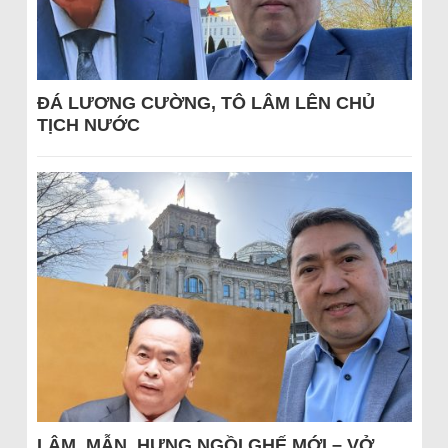
ĐÁ LƯƠNG CƯỜNG, TÔ LÂM LÊN CHỦ
TỊCH NƯỚC
LÂM, MẪN, HƯNG NGỒI GHẾ MỚI – VỞ