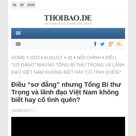
06
08
2026
HOME
2023
AUGUST
28
NỘI CHÍNH
ĐIỀU
“SƠ ĐẲNG” NHƯNG TỔNG BÍ THƯ TRỌNG VÀ LÃNH
ĐẠO VIỆT NAM KHÔNG BIẾT HAY CỐ TÌNH QUÊN?
Điều “sơ đẳng” nhưng Tổng Bí thư
Trọng và lãnh đạo Việt Nam không
biết hay cố tình quên?
28/08/2023
|