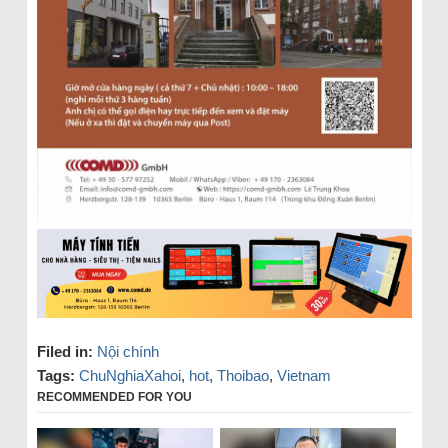
Filed in:
Nội chính
Tags:
ChuNghiaXahoi
,
hot
,
Thoibao
,
Vietnam
RECOMMENDED FOR YOU