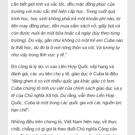
cần biết giới tính và sắc tộc, đều mặc đồng phục của
trường với màu sắc thể hiện cấp học. Trong suốt quá
trình học, học sinh không phải trả một khoản phí nào, từ
tiền may đồng phục, tiền mua sắm sách vở, giấy bút và
còn được nuôi ăn một bữa hoặc cả ngày (tùy theo từng
trường). Do vậy, gần như không có một trẻ em Cuba nào
bị thất học, dù đó là ở nơi nông thôn xa xôi. Và tương tự
như vậy trong lĩnh vực y tế.”
Đó cũng là lý do, vì sao Liên Hợp Quốc xếp hạng và
đánh giá, các ưu tiên cho y tế, giáo dục ở Cuba là điều
“đáng ghen tị so với nhiều quốc gia khác giàu có hơn.
Cuba chứng tỏ tính ưu việt của chính sách giáo dục và y
tế của Chủ nghĩa Xã hội. Dù rằng, vẫn theo Liên Hợp
Quốc, Cuba là một trong các quốc gia với các nguồn lực
hạn chế”.
Những điều trên chứng tỏ, Việt Nam hiện nay, về thực
chất, chẳng có gì gọi là theo đuổi Chủ nghĩa Cộng sản