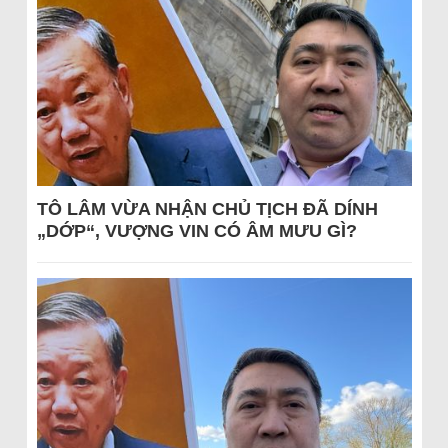
TÔ LÂM VỪA NHẬN CHỦ TỊCH ĐÃ DÍNH
„DỚP“, VƯỢNG VIN CÓ ÂM MƯU GÌ?