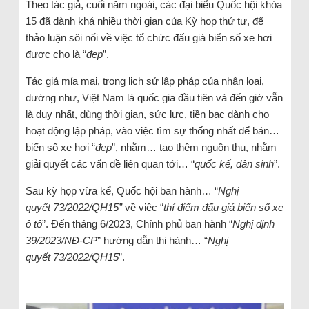
Theo tác giả, cuối năm ngoái, các đại biểu Quốc hội khóa
15 đã dành khá nhiều thời gian của Kỳ họp thứ tư, để
thảo luận sôi nổi về việc tổ chức đấu giá biển số xe hơi
được cho là “
đẹp
”.
Tác giả mỉa mai, trong lịch sử lập pháp của nhân loại,
dường như, Việt Nam là quốc gia đầu tiên và đến giờ vẫn
là duy nhất, dùng thời gian, sức lực, tiền bạc dành cho
hoạt động lập pháp, vào việc tìm sự thống nhất để bán…
biển số xe hơi “
đẹp
”, nhằm… tạo thêm nguồn thu, nhằm
giải quyết các vấn đề liên quan tới… “
quốc kế, dân sinh
”.
Sau kỳ họp vừa kể, Quốc hội ban hành… “
Nghị
quyết
73/2022/QH15”
về việc “
thí điểm đấu giá biển số xe
ô tô
”. Đến tháng 6/2023, Chính phủ ban hành “
Nghị định
39/2023/NĐ-CP
”
hướng dẫn thi hành… “
Nghị
quyết 73/2022/QH15
”.