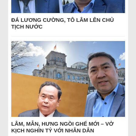
ĐÁ LƯƠNG CƯỜNG, TÔ LÂM LÊN CHỦ
TỊCH NƯỚC
LÂM, MẪN, HƯNG NGỒI GHẾ MỚI – VỞ
KỊCH NGHÌN TỶ VỚI NHÂN DÂN