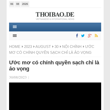
06
08
2026
HOME
2023
AUGUST
30
NỘI CHÍNH
ƯỚC
MƠ CÓ CHÍNH QUYỀN SẠCH CHỈ LÀ ẢO VỌNG
Ước mơ có chính quyền sạch chỉ là
ảo vọng
30/08/2023
|