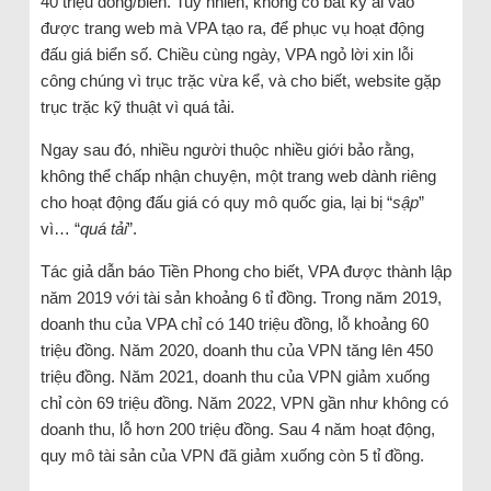
40 triệu đồng/biển. Tuy nhiên, không có bất kỳ ai vào
được trang web mà VPA tạo ra, để phục vụ hoạt động
đấu giá biển số. Chiều cùng ngày, VPA ngỏ lời xin lỗi
công chúng vì trục trặc vừa kể, và cho biết, website gặp
trục trặc kỹ thuật vì quá tải.
Ngay sau đó, nhiều người thuộc nhiều giới bảo rằng,
không thể chấp nhận chuyện, một trang web dành riêng
cho hoạt động đấu giá có quy mô quốc gia, lại bị “
sập
”
vì… “
quá tải
”.
Tác giả dẫn báo Tiền Phong cho biết, VPA được thành lập
năm 2019 với tài sản khoảng 6 tỉ đồng. Trong năm 2019,
doanh thu của VPA chỉ có 140 triệu đồng, lỗ khoảng 60
triệu đồng. Năm 2020, doanh thu của VPN tăng lên 450
triệu đồng. Năm 2021, doanh thu của VPN giảm xuống
chỉ còn 69 triệu đồng. Năm 2022, VPN gần như không có
doanh thu, lỗ hơn 200 triệu đồng. Sau 4 năm hoạt động,
quy mô tài sản của VPN đã giảm xuống còn 5 tỉ đồng.