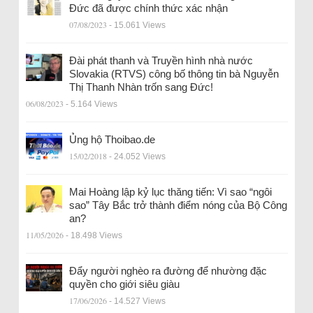
Đức đã được chính thức xác nhận
07/08/2023
- 15.061 Views
Đài phát thanh và Truyền hình nhà nước
Slovakia (RTVS) công bố thông tin bà Nguyễn
Thị Thanh Nhàn trốn sang Đức!
06/08/2023
- 5.164 Views
Ủng hộ Thoibao.de
15/02/2018
- 24.052 Views
Mai Hoàng lập kỷ lục thăng tiến: Vì sao “ngôi
sao” Tây Bắc trở thành điểm nóng của Bộ Công
an?
11/05/2026
- 18.498 Views
Đẩy người nghèo ra đường để nhường đặc
quyền cho giới siêu giàu
17/06/2026
- 14.527 Views