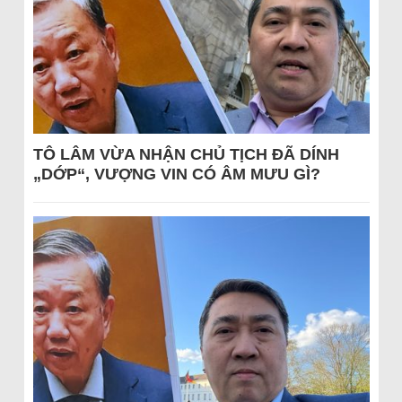
TÔ LÂM VỪA NHẬN CHỦ TỊCH ĐÃ DÍNH
„DỚP“, VƯỢNG VIN CÓ ÂM MƯU GÌ?