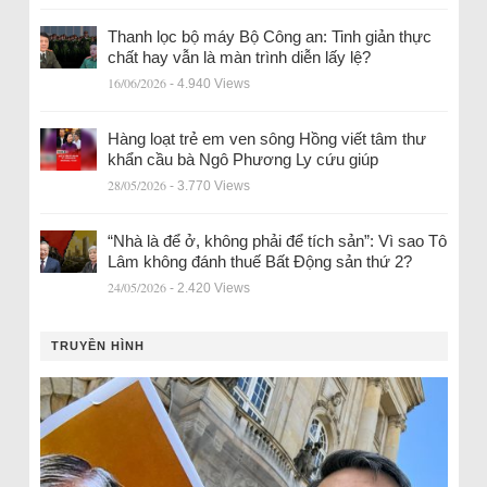
Thanh lọc bộ máy Bộ Công an: Tinh giản thực
chất hay vẫn là màn trình diễn lấy lệ?
16/06/2026
- 4.940 Views
Hàng loạt trẻ em ven sông Hồng viết tâm thư
khẩn cầu bà Ngô Phương Ly cứu giúp
28/05/2026
- 3.770 Views
“Nhà là để ở, không phải để tích sản”: Vì sao Tô
Lâm không đánh thuế Bất Động sản thứ 2?
24/05/2026
- 2.420 Views
TRUYỀN HÌNH