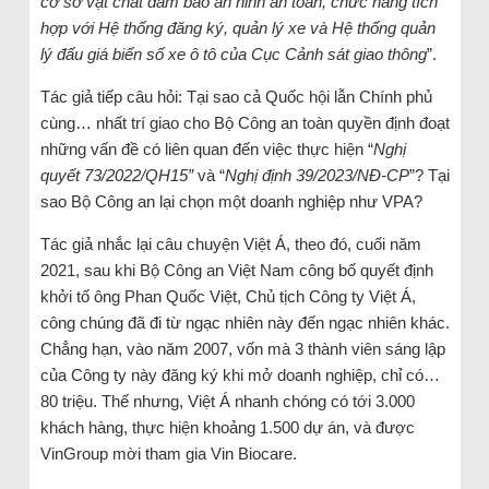
cơ sở vật chất đảm bảo an ninh an toàn, chức năng tích
hợp với Hệ thống đăng ký, quản lý xe và Hệ thống quản
lý đấu giá biển số xe ô tô của Cục Cảnh sát giao thông
”.
Tác giả tiếp câu hỏi: Tại sao cả Quốc hội lẫn Chính phủ
cùng… nhất trí giao cho Bộ Công an toàn quyền định đoạt
những vấn đề có liên quan đến việc thực hiện “
Nghị
quyết
73/2022/QH15”
và “
Nghị định 39/2023/NĐ-CP
”? Tại
sao Bộ Công an lại chọn một doanh nghiệp như VPA?
Tác giả nhắc lại câu chuyện Việt Á, theo đó, cuối năm
2021, sau khi Bộ Công an Việt Nam công bố quyết định
khởi tố ông Phan Quốc Việt, Chủ tịch Công ty Việt Á,
công chúng đã đi từ ngạc nhiên này đến ngạc nhiên khác.
Chẳng hạn, vào năm 2007, vốn mà 3 thành viên sáng lập
của Công ty này đăng ký khi mở doanh nghiệp, chỉ có…
80 triệu. Thế nhưng, Việt Á nhanh chóng có tới 3.000
khách hàng, thực hiện khoảng 1.500 dự án, và được
VinGroup mời tham gia Vin Biocare.