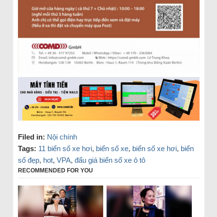
Filed in:
Nội chính
Tags:
11 biển số xe hơi
,
biển số xe
,
biển số xe hơi
,
biển
số đẹp
,
hot
,
VPA
,
đấu giá biển số xe ô tô
RECOMMENDED FOR YOU