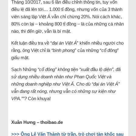
Tháng 10/2017, sau 6 lần điều chỉnh thông tin, tuy vốn
điều lệ đã lên tới… 1.000 tỉ đồng, nhưng vốn của 3 thành
viên sáng lập Việt Á vẫn chỉ chừng 20%. Nói cách khác,
80% còn lại – khoảng 800 tỉ đồng – là của những cá nhân
nào, thì đến giờ, vẫn là bí mật.
Kết luận điều tra về “
đại án Việt Á
” khiến nhiều người cho
rằng, ông Việt chỉ là
“bình phong
” của những “
cổ đông
”
giấu mặt.
Sạch Những
“cổ đông” không tiện “xuất đầu lộ diện”, đã
sử dụng nhiều doanh nhân như Phan Quốc Việt và
những doanh nghiệp như Việt Á. Cho dù “đại án Việt Á”
vẫn đang rất nóng, nhưng vẫn có những sự kiện như
VPA.””?
Còn khuya!
Xuân Hưng – thoibao.de
>>> Ông Lê Văn Thành từ trần, trò chơi tàn khốc sau