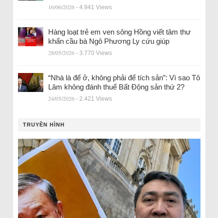
16/06/2026
- 4.941 Views
Hàng loạt trẻ em ven sông Hồng viết tâm thư
khẩn cầu bà Ngô Phương Ly cứu giúp
28/05/2026
- 3.770 Views
“Nhà là để ở, không phải để tích sản”: Vì sao Tô
Lâm không đánh thuế Bất Động sản thứ 2?
24/05/2026
- 2.421 Views
TRUYỀN HÌNH