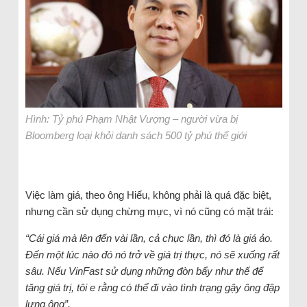
Hình: Tỷ phú Phạm Nhật Vượng – người vừa bị
Bloomberg loại khỏi danh sách 500 tỷ phú thế giới
Việc làm giá, theo ông Hiếu, không phải là quá đặc biệt,
nhưng cần sử dụng chừng mực, vì nó cũng có mặt trái:
“Cái giá mà lên đến vài lần, cả chục lần, thì đó là giá ảo.
Đến một lúc nào đó nó trở về giá trị thực, nó sẽ xuống rất
sâu. Nếu VinFast sử dụng những đòn bẩy như thế để
tăng giá trị, tôi e rằng có thể đi vào tình trạng gậy ông đập
lưng ông”.