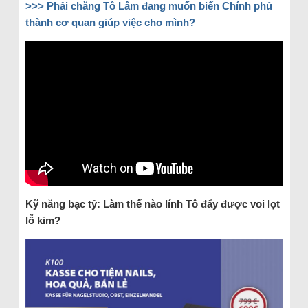
>>> Phải chăng Tô Lâm đang muốn biến Chính phủ
thành cơ quan giúp việc cho mình?
Kỹ năng bạc tỷ: Làm thế nào lính Tô đẩy được voi lọt
lỗ kim?