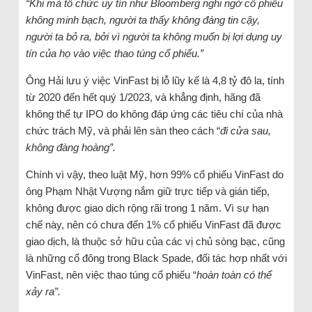
“Khi mà tổ chức uy tín như Bloomberg nghi ngờ cổ phiếu
không minh bạch, người ta thấy không đáng tin cậy,
người ta bỏ ra, bởi vì người ta không muốn bị lợi dụng uy
tín của họ vào việc thao túng cổ phiếu.”
Ông Hải lưu ý việc VinFast bị lỗ lũy kế là 4,8 tỷ đô la, tính
từ 2020 đến hết quý 1/2023, và khẳng định, hãng đã
không thể tự IPO do không đáp ứng các tiêu chí của nhà
chức trách Mỹ, và phải lên sàn theo cách “
đi cửa sau,
không đàng hoàng”.
Chính vì vậy, theo luật Mỹ, hơn 99% cổ phiếu VinFast do
ông Phạm Nhật Vượng nắm giữ trực tiếp và gián tiếp,
không được giao dịch rộng rãi trong 1 năm. Vì sự hạn
chế này, nên có chưa đến 1% cổ phiếu VinFast đã được
giao dịch, là thuộc sở hữu của các vị chủ sòng bạc, cũng
là những cổ đông trong Black Spade, đối tác hợp nhất với
VinFast, nên việc thao túng cổ phiếu “
hoàn toàn có thể
xảy ra”.