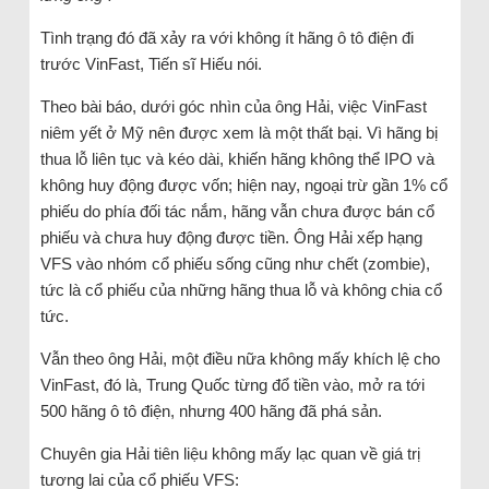
Tình trạng đó đã xảy ra với không ít hãng ô tô điện đi
trước VinFast, Tiến sĩ Hiếu nói.
Theo bài báo, dưới góc nhìn của ông Hải, việc VinFast
niêm yết ở Mỹ nên được xem là một thất bại. Vì hãng bị
thua lỗ liên tục và kéo dài, khiến hãng không thể IPO và
không huy động được vốn; hiện nay, ngoại trừ gần 1% cổ
phiếu do phía đối tác nắm, hãng vẫn chưa được bán cổ
phiếu và chưa huy động được tiền. Ông Hải xếp hạng
VFS vào nhóm cổ phiếu sống cũng như chết (zombie),
tức là cổ phiếu của những hãng thua lỗ và không chia cổ
tức.
Vẫn theo ông Hải, một điều nữa không mấy khích lệ cho
VinFast, đó là, Trung Quốc từng đổ tiền vào, mở ra tới
500 hãng ô tô điện, nhưng 400 hãng đã phá sản.
Chuyên gia Hải tiên liệu không mấy lạc quan về giá trị
tương lai của cổ phiếu VFS: