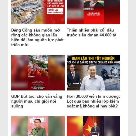
Đảng Cộng sản muốn mở
Thiên nhiên phải cúi đầu
rộng các không gian lấn
trước siêu dự án 44.000 tỷ
biển để làm nguồn lực phát
triển mới
GDP bứt tốc, chợ vẫn vắng
Hơn 30.000 viên kim cương:
người mua, chỉ giỏi nói
Lọt qua bao nhiêu lớp kiểm
suông
soát mà không ai hay biết?