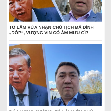
TÔ LÂM VỪA NHẬN CHỦ TỊCH ĐÃ DÍNH
„DỚP“, VƯỢNG VIN CÓ ÂM MƯU GÌ?