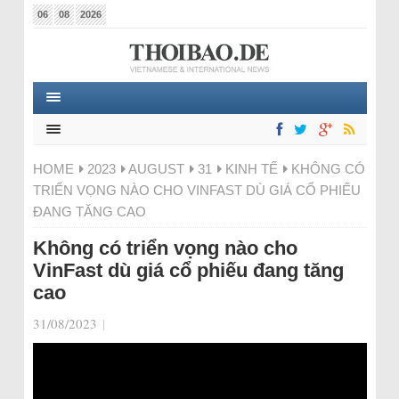
06
08
2026
HOME
2023
AUGUST
31
KINH TẾ
KHÔNG CÓ
TRIỂN VỌNG NÀO CHO VINFAST DÙ GIÁ CỔ PHIẾU
ĐANG TĂNG CAO
Không có triển vọng nào cho
VinFast dù giá cổ phiếu đang tăng
cao
31/08/2023
|