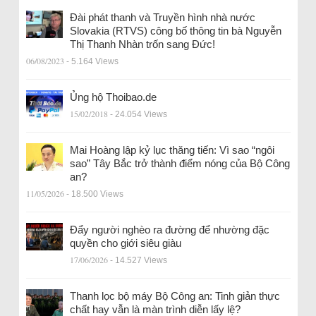
Đài phát thanh và Truyền hình nhà nước
Slovakia (RTVS) công bố thông tin bà Nguyễn
Thị Thanh Nhàn trốn sang Đức!
06/08/2023
- 5.164 Views
Ủng hộ Thoibao.de
15/02/2018
- 24.054 Views
Mai Hoàng lập kỷ lục thăng tiến: Vì sao “ngôi
sao” Tây Bắc trở thành điểm nóng của Bộ Công
an?
11/05/2026
- 18.500 Views
Đẩy người nghèo ra đường để nhường đặc
quyền cho giới siêu giàu
17/06/2026
- 14.527 Views
Thanh lọc bộ máy Bộ Công an: Tinh giản thực
chất hay vẫn là màn trình diễn lấy lệ?