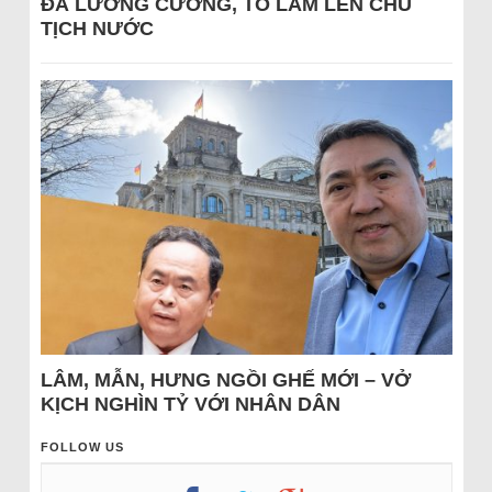
ĐÁ LƯƠNG CƯỜNG, TÔ LÂM LÊN CHỦ
TỊCH NƯỚC
LÂM, MẪN, HƯNG NGỒI GHẾ MỚI – VỞ
KỊCH NGHÌN TỶ VỚI NHÂN DÂN
FOLLOW US