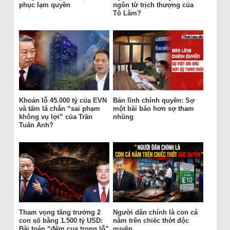
phục lạm quyền
ngôn từ trịch thượng của
Tô Lâm?
Khoản lỗ 45.000 tỷ của EVN
Bản lĩnh chính quyền: Sợ
và tấm lá chắn “sai phạm
một bài báo hơn sợ tham
không vụ lợi” của Trần
nhũng
Tuấn Anh?
Tham vọng tăng trưởng 2
Người dân chính là con cá
con số bằng 1.500 tỷ USD:
nằm trên chiếc thớt độc
Bài toán “đếm cua trong lỗ”
quyền