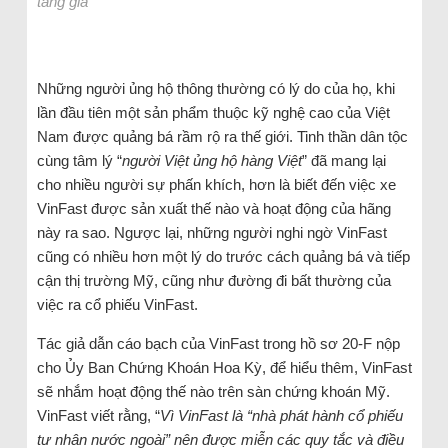
tăng giá
Những người ủng hộ thông thường có lý do của họ, khi
lần đầu tiên một sản phẩm thuộc kỹ nghệ cao của Việt
Nam được quảng bá rầm rộ ra thế giới. Tinh thần dân tộc
cùng tâm lý “
người Việt ủng hộ hàng Việt
” đã mang lại
cho nhiều người sự phấn khích, hơn là biết đến việc xe
VinFast được sản xuất thế nào và hoạt động của hãng
này ra sao. Ngược lại, những người nghi ngờ VinFast
cũng có nhiều hơn một lý do trước cách quảng bá và tiếp
cận thị trường Mỹ, cũng như đường đi bất thường của
việc ra cổ phiếu VinFast.
Tác giả dẫn cáo bạch của VinFast trong hồ sơ 20-F nộp
cho Ủy Ban Chứng Khoán Hoa Kỳ, để hiểu thêm, VinFast
sẽ nhắm hoạt động thế nào trên sàn chứng khoán Mỹ.
VinFast viết rằng, “
Vì VinFast là “nhà phát hành cổ phiếu
tư nhân nước ngoài” nên được miễn các quy tắc và điều