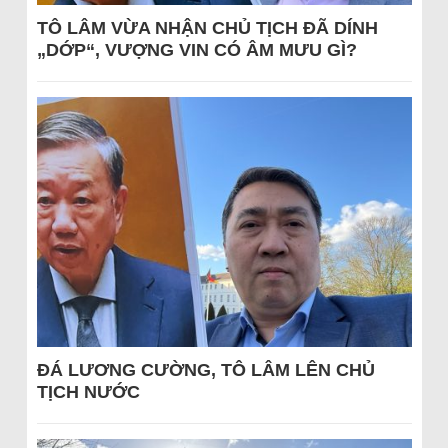
TÔ LÂM VỪA NHẬN CHỦ TỊCH ĐÃ DÍNH
„DỚP“, VƯỢNG VIN CÓ ÂM MƯU GÌ?
ĐÁ LƯƠNG CƯỜNG, TÔ LÂM LÊN CHỦ
TỊCH NƯỚC