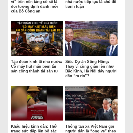
vi” trên nền tảng số sẽ là
nhà nước tiếp tục là chủ đề
đối tượng định danh mới
tranh luận
của Bộ Công an
Tập đoàn kinh tế nhà nước:
Siêu Dự án Sông Hồng:
Cỗ máy hút máu biến tài
Thay vì cùng giàu lên như
sản công thành tài sản tư
Bắc Kinh, Hà Nội đẩy người
dân “ra rìa”?
Khẩu hiệu kính dân: Thứ
Thông tấn xã Việt Nam gọi
trang sức đắp lên bộ sắc
người dân là “ong ve” theo