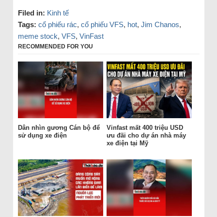
Filed in:
Kinh tế
Tags:
cổ phiếu rác
,
cổ phiếu VFS
,
hot
,
Jim Chanos
,
meme stock
,
VFS
,
VinFast
RECOMMENDED FOR YOU
Dân nhìn gương Cán bộ để
Vinfast mất 400 triệu USD
sử dụng xe điện
ưu đãi cho dự án nhà máy
xe điện tại Mỹ