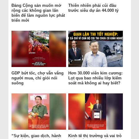
Đảng Cộng sản muốn mở
Thiên nhiên phải cúi đầu
rộng các không gian lấn
trước siêu dự án 44.000 tỷ
biển để làm nguồn lực phát
triển mới
GDP bứt tốc, chợ vẫn vắng
Hơn 30.000 viên kim cương:
người mua, chỉ giỏi nói
Lọt qua bao nhiêu lớp kiểm
suông
soát mà không ai hay biết?
“Sự kiện, giao dịch, hành
Kinh tế thị trường và vai trò