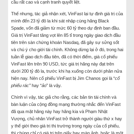
cầu rất cao và cạnh tranh quyết liệt.
Thế nhưng, tác giả nhận xét, VinFast lại tự định giá trị của
mình đến 23 tỷ đô la khi sát nhập cùng hãng Black
Spade, vốn đã giảm từ mức 60 tỷ theo dự định ban đầu.
Giá trị VinFast tăng vọt lên 85 tỉ trong ngày giao dịch đầu
tiên trên sàn chứng khoán Nasdaq, đã gây sự sửng sốt
và chú ý cho giới tài chính. Không dừng lại ở đó, trong hai
tuần lễ giao dịch đầu tiên, đã có thời điểm, giá cổ phiếu
VinFast lên trên 90 USD, tức giá trị hãng này đạt trên
dưới 200 tỷ đô la, trước khi hạ xuống còn dưới phân nửa
hiện nay. Nên cổ phiếu VinFast bị Jim Chanos gọi là “
cổ
phiếu rác”
hay “
ảo
” là vậy.
Chính vì vậy, tác giả cho rằng, các bản tin tài chính và
bàn luận của cộng đồng mạng thường nhắc đến VinFast
đã qua mặt hãng này hay hãng kia và Phạm Nhật
Vượng, chủ nhân VinFast trở thành người giàu thứ x hay
y thế giới theo giá trị thị trường trong ngày của cổ phiếu,
thì chúng chỉ có giá trị trên giấy hay màn ảnh, hoặc là một