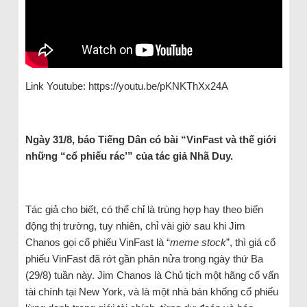
Link Youtube: https://youtu.be/pKNKThXx24A
Ngày 31/8, báo Tiếng Dân có bài “VinFast và thế giới
những “cổ phiếu rác’” của tác giả Nhã Duy.
Tác giả cho biết, có thể chỉ là trùng hợp hay theo biến
động thị trường, tuy nhiên, chỉ vài giờ sau khi Jim
Chanos gọi cổ phiếu VinFast là “
meme stock
”, thì giá cổ
phiếu VinFast đã rớt gần phân nửa trong ngày thứ Ba
(29/8) tuần này. Jim Chanos là Chủ tịch một hãng cố vấn
tài chính tại New York, và là một nhà bán khống cổ phiếu