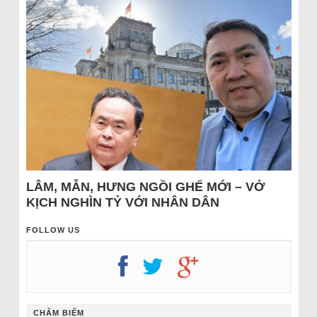
LÂM, MẪN, HƯNG NGỒI GHẾ MỚI – VỞ
KỊCH NGHÌN TỶ VỚI NHÂN DÂN
FOLLOW US
CHÂM BIẾM