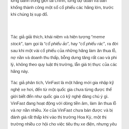
lừng danh trong giới tài chính, từng dự đoán và bán
khống thành công một số cổ phiếu các hãng lớn, trước
khi chúng bị sụp đổ.
Tác giả giải thích, khái niệm và hiện tượng “
meme
stock
”, tạm gọi là “
cổ phiếu ảo”
, hay “
cổ phiếu rác
”, ra đời
sau khi một vài cổ phiếu của những hãng làm ăn thua lỗ,
nợ nần và doanh thu thấp, bỗng dưng tăng rất cao và phi
lý, không theo quy luật thị trường, lẫn giá trị thực của các
hãng này.
Tác giả phân tích, VinFast là một hãng mới gia nhập kỹ
nghệ xe hơi, đến từ một quốc gia chưa từng được thế
giới biết đến như quốc gia có kỹ nghệ đáng chú ý gì.
VinFast đang hoạt động với dòng tiền âm, làm ăn thua lỗ
và nợ nần nhiều. Xe của VinFast chưa bán được và bị
đánh giá rất thấp khi vào thị trường Hoa Kỳ, một thị
trường nhiều cơ hội cho việc tiêu thụ xe điện, nhưng yêu