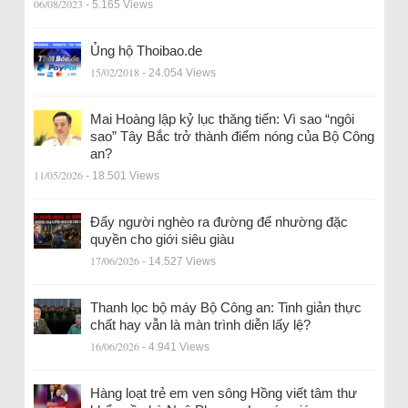
06/08/2023
- 5.165 Views
Ủng hộ Thoibao.de
15/02/2018
- 24.054 Views
Mai Hoàng lập kỷ lục thăng tiến: Vì sao “ngôi
sao” Tây Bắc trở thành điểm nóng của Bộ Công
an?
11/05/2026
- 18.501 Views
Đẩy người nghèo ra đường để nhường đặc
quyền cho giới siêu giàu
17/06/2026
- 14.527 Views
Thanh lọc bộ máy Bộ Công an: Tinh giản thực
chất hay vẫn là màn trình diễn lấy lệ?
16/06/2026
- 4.941 Views
Hàng loạt trẻ em ven sông Hồng viết tâm thư