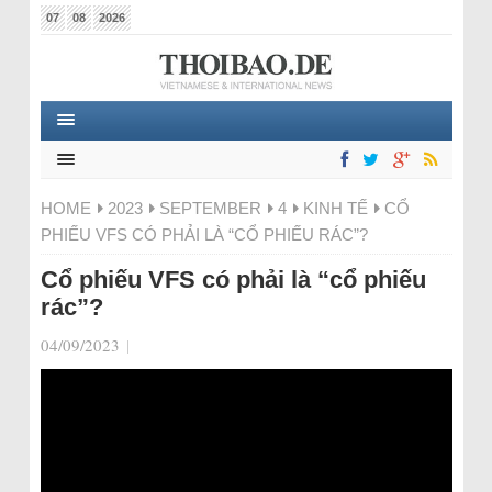
07
08
2026
HOME
2023
SEPTEMBER
4
KINH TẾ
CỔ
PHIẾU VFS CÓ PHẢI LÀ “CỔ PHIẾU RÁC”?
Cổ phiếu VFS có phải là “cổ phiếu
rác”?
04/09/2023
|