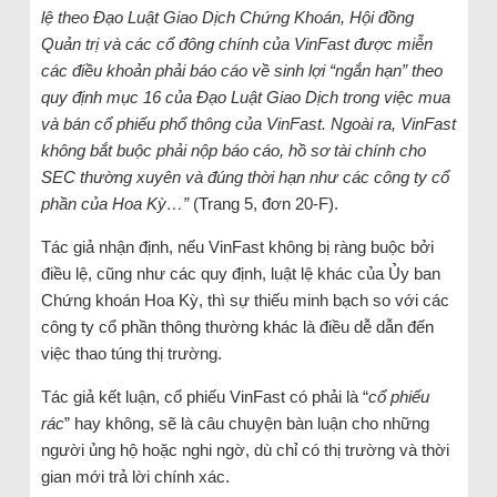
lệ theo Đạo Luật Giao Dịch Chứng Khoán, Hội đồng
Quản trị và các cổ đông chính của VinFast được miễn
các điều khoản phải báo cáo về sinh lợi “ngắn hạn” theo
quy định mục 16 của Đạo Luật Giao Dịch trong việc mua
và bán cổ phiếu phổ thông của VinFast. Ngoài ra, VinFast
không bắt buộc phải nộp báo cáo, hồ sơ tài chính cho
SEC thường xuyên và đúng thời hạn như các công ty cổ
phần của Hoa Kỳ…”
(Trang 5, đơn 20-F).
Tác giả nhận định, nếu VinFast không bị ràng buộc bởi
điều lệ, cũng như các quy định, luật lệ khác của Ủy ban
Chứng khoán Hoa Kỳ, thì sự thiếu minh bạch so với các
công ty cổ phần thông thường khác là điều dễ dẫn đến
việc thao túng thị trường.
Tác giả kết luận, cổ phiếu VinFast có phải là “
cổ phiếu
rác
” hay không, sẽ là câu chuyện bàn luận cho những
người ủng hộ hoặc nghi ngờ, dù chỉ có thị trường và thời
gian mới trả lời chính xác.