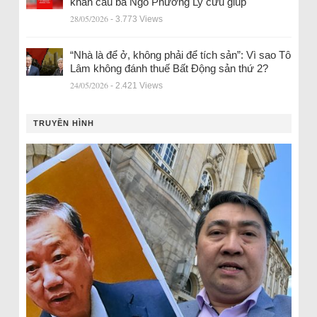
khẩn cầu bà Ngô Phương Ly cứu giúp
28/05/2026
- 3.773 Views
“Nhà là để ở, không phải để tích sản”: Vì sao Tô
Lâm không đánh thuế Bất Động sản thứ 2?
24/05/2026
- 2.421 Views
TRUYỀN HÌNH