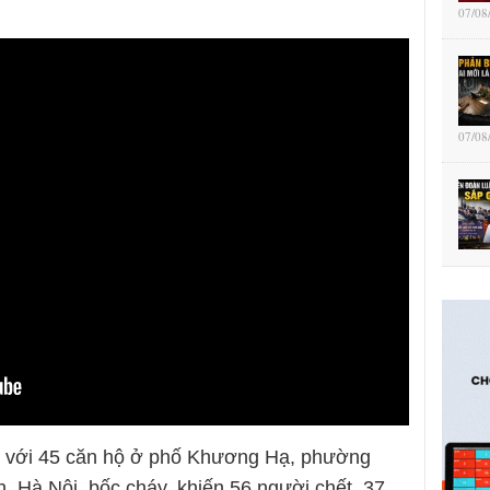
07/08
07/08
g với 45 căn hộ ở phố Khương Hạ, phường
 Hà Nội, bốc cháy, khiến 56 người chết, 37