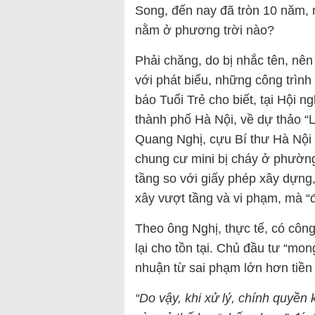
Song, đến nay đã tròn 10 năm, 
nằm ở phương trời nào?
Phải chăng, do bị nhắc tên, nê
với phát biểu, những công trình
báo Tuổi Trẻ cho biết, tại Hội n
thành phố Hà Nội, về dự thảo “
Quang Nghị, cựu Bí thư Hà Nội 
chung cư mini bị cháy ở phườn
tầng so với giấy phép xây dựng
xây vượt tầng và vi phạm, mà “
Theo ông Nghị, thực tế, có công 
lại cho tồn tại. Chủ đầu tư “mo
nhuận từ sai phạm lớn hơn tiền 
“Do vậy, khi xử lý, chính quyền