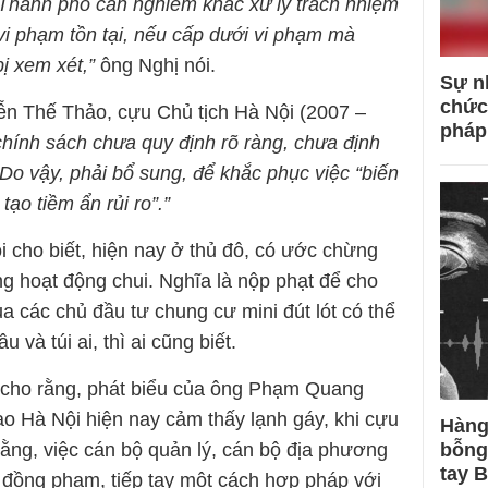
. Thành phố cần nghiêm khắc xử lý trách nhiệm
 vi phạm tồn tại, nếu cấp dưới vi phạm mà
bị xem xét,”
ông Nghị nói.
Sự n
chức
ễn Thế Thảo, cựu Chủ tịch Hà Nội (2007 –
pháp
hính sách chưa quy định rõ ràng, chưa định
 Do vậy, phải bổ sung, để khắc phục việc “biến
tạo tiềm ẩn rủi ro”.”
i cho biết, hiện nay ở thủ đô, có ước chừng
g hoạt động chui. Nghĩa là nộp phạt để cho
của các chủ đầu tư chung cư mini đút lót có thể
u và túi ai, thì ai cũng biết.
i cho rằng, phát biểu của ông Phạm Quang
ạo Hà Nội hiện nay cảm thấy lạnh gáy, khi cựu
Hàng
bỗng
rằng, việc cán bộ quản lý, cán bộ địa phương
tay 
ức đồng phạm, tiếp tay một cách hợp pháp với