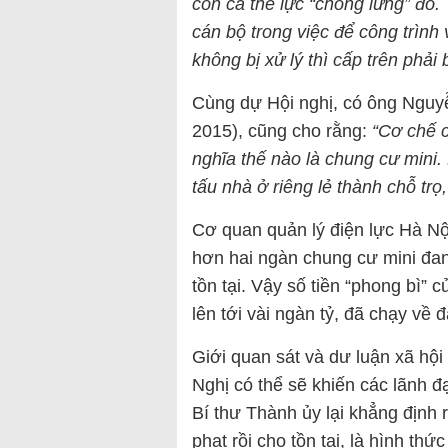
còn cả thế lực “chống lưng” đó
cán bộ trong việc để công trình
không bị xử lý thì cấp trên phải 
Cùng dự Hội nghị, có ông Nguy
2015), cũng cho rằng:
“Cơ chế c
nghĩa thế nào là chung cư mini.
tấu nhà ở riêng lẻ thành chỗ trọ, 
Cơ quan quản lý điện lực Hà Nộ
hơn hai ngàn chung cư mini đan
tồn tại. Vậy số tiền “phong bì” 
lên tới vài ngàn tỷ, đã chạy về đâ
Giới quan sát và dư luận xã hộ
Nghị có thể sẽ khiến các lãnh đ
Bí thư Thành ủy lại khẳng định 
phạt rồi cho tồn tại, là hình th