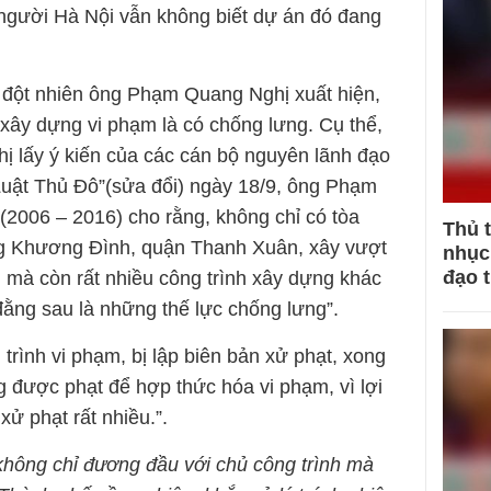
người Hà Nội vẫn không biết dự án đó đang
n đột nhiên ông Phạm Quang Nghị xuất hiện,
 xây dựng vi phạm là có chống lưng. Cụ thể,
ghị lấy ý kiến của các cán bộ nguyên lãnh đạo
Luật Thủ Đô”(sửa đổi) ngày 18/9, ông Phạm
(2006 – 2016) cho rằng, không chỉ có tòa
Thủ 
g Khương Đình, quận Thanh Xuân, xây vượt
nhục 
đạo 
, mà còn rất nhiều công trình xây dựng khác
đằng sau là những thế lực chống lưng”.
trình vi phạm, bị lập biên bản xử phạt, xong
ng được phạt để hợp thức hóa vi phạm, vì lợi
xử phạt rất nhiều.”.
 không chỉ đương đầu với chủ công trình mà