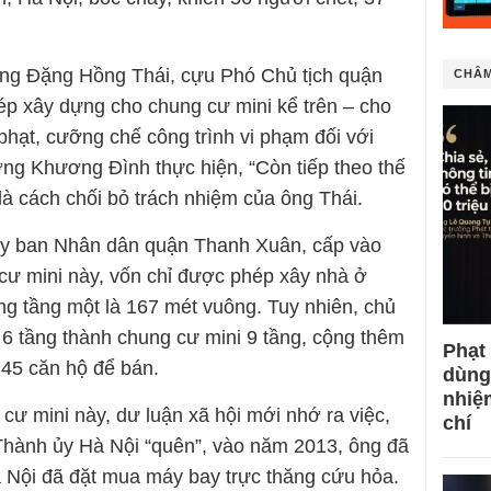
ông Đặng Hồng Thái, cựu Phó Chủ tịch quận
CHÂM
p xây dựng cho chung cư mini kể trên – cho
 phạt, cưỡng chế công trình vi phạm đối với
ng Khương Đình thực hiện, “Còn tiếp theo thế
ẽ là cách chối bỏ trách nhiệm của ông Thái.
Ủy ban Nhân dân quận Thanh Xuân, cấp vào
 cư mini này, vốn chỉ được phép xây nhà ở
dựng tầng một là 167 mét vuông. Tuy nhiên, chủ
 6 tầng thành chung cư mini 9 tầng, cộng thêm
Phạt
 45 căn hộ để bán.
dùng
nhiệ
cư mini này, dư luận xã hội mới nhớ ra việc,
chí
hành ủy Hà Nội “quên”, vào năm 2013, ông đã
 Nội đã đặt mua máy bay trực thăng cứu hỏa.