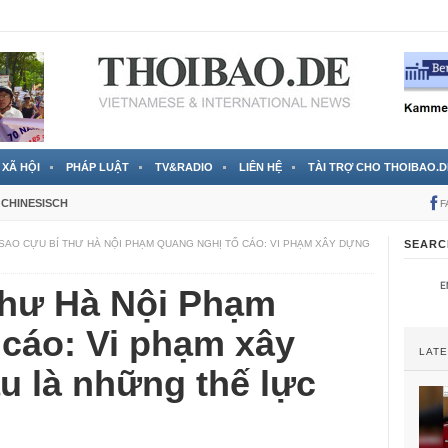
 đã được chính thức xác nhận
3 Jahren ago
XÃ HỘI
PHÁP LUẬT
TV&RADIO
LIÊN HỆ
TÀI TRỢ CHO THOIBAO.D
CHINESISCH
F
 SAO CỰU BÍ THƯ HÀ NỘI PHẠM QUANG NGHỊ TỐ CÁO: VI PHẠM XÂY DỰNG
SEARC
 thư Hà Nội Phạm
 cáo: Vi phạm xây
LAT
u là những thế lực