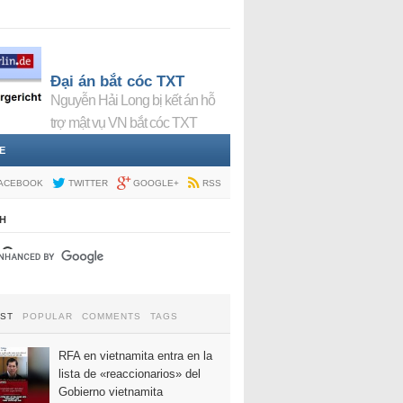
Đại án bắt cóc TXT
Nguyễn Hải Long bị kết án hỗ
trợ mật vụ VN bắt cóc TXT
E
ACEBOOK
TWITTER
GOOGLE+
RSS
H
EST
POPULAR
COMMENTS
TAGS
RFA en vietnamita entra en la
lista de «reaccionarios» del
Gobierno vietnamita