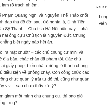
 làm rõ trách nhiệm.
NEUES
để Phạm Quang Nghị và Nguyễn Thế Thảo chối
Lon
nh đạo thủ đô đời sau. Có nghĩa là, Đinh Tiến
viên
ần Sỹ Thanh – Chủ tịch Hà Nội hiện nay – phải
n hai ông cựu Chủ tịch là Nguyễn Đức Chung
 chẳng biết ngày nào hết án.
lòi ra mặt chuột” – các chủ chung cư mini và
ở địa bàn, chắc chắn đã phạm tội. Các chủ
sai giấy phép, biến nhà ở riêng lẻ thành chung
ủ điều kiện về phòng cháy. Còn công chức các
ông chức quản lý trật tự đô thị, cũng như quản
áy v.v… sao chưa thấy xử lý?
tạm giam một mình chủ chung cư, thì bao giờ
ống lưng?