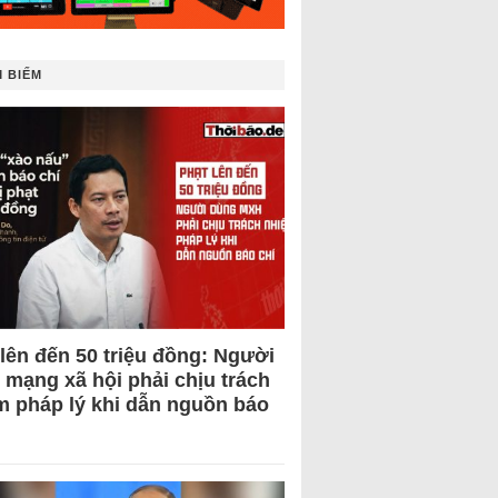
 BIẾM
 lên đến 50 triệu đồng: Người
 mạng xã hội phải chịu trách
m pháp lý khi dẫn nguồn báo