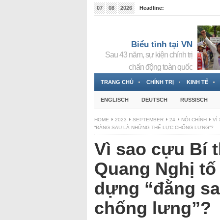
07
08
2026
Headline:
Tin bà Nguyễn Thị Thanh Nhàn đang ẩn náu tại Đức
Biểu tình tại VN
Sau 43 năm, sự kiện chính trị
chấn động toàn quốc
TRANG CHỦ
CHÍNH TRỊ
KINH TẾ
ENGLISCH
DEUTSCH
RUSSISCH
HOME
2023
SEPTEMBER
24
NỘI CHÍNH
VÌ
“ĐẰNG SAU LÀ NHỮNG THẾ LỰC CHỐNG LƯNG”?
Vì sao cựu Bí
Quang Nghị tố
dựng “đằng sa
chống lưng”?