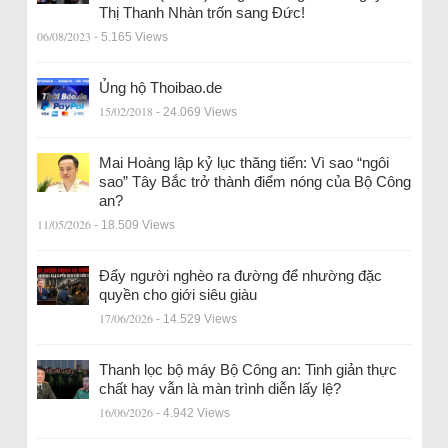
Thị Thanh Nhàn trốn sang Đức!
06/08/2023
- 5.165 Views
Ủng hộ Thoibao.de
15/02/2018
- 24.069 Views
Mai Hoàng lập kỷ lục thăng tiến: Vì sao “ngôi
sao” Tây Bắc trở thành điểm nóng của Bộ Công
an?
11/05/2026
- 18.509 Views
Đẩy người nghèo ra đường để nhường đặc
quyền cho giới siêu giàu
17/06/2026
- 14.529 Views
Thanh lọc bộ máy Bộ Công an: Tinh giản thực
chất hay vẫn là màn trình diễn lấy lệ?
16/06/2026
- 4.942 Views