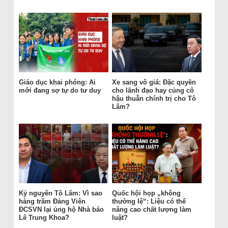
Giáo dục khai phóng: Ai
Xe sang vô giá: Đặc quyền
mới đang sợ tự do tư duy
cho lãnh đạo hay củng cố
hậu thuẫn chính trị cho Tô
Lâm?
Kỷ nguyên Tô Lâm: Vì sao
Quốc hội họp „không
hàng trăm Đảng Viên
thường lệ“: Liệu có thể
ĐCSVN lại ủng hộ Nhà báo
nâng cao chất lượng làm
Lê Trung Khoa?
luật?