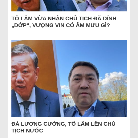
TÔ LÂM VỪA NHẬN CHỦ TỊCH ĐÃ DÍNH
„DỚP“, VƯỢNG VIN CÓ ÂM MƯU GÌ?
ĐÁ LƯƠNG CƯỜNG, TÔ LÂM LÊN CHỦ
TỊCH NƯỚC