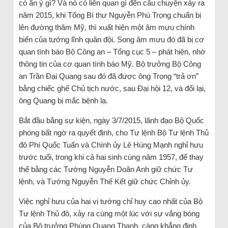
có ẩn ý gì? Và nó có liên quan gì đến câu chuyện xảy ra
năm 2015, khi Tổng Bí thư Nguyễn Phú Trọng chuẩn bị
lên đường thăm Mỹ, thì xuất hiện một âm mưu chính
biến của tướng lĩnh quân đội. Song âm mưu đó đã bị cơ
quan tình báo Bộ Công an – Tổng cục 5 – phát hiện, nhờ
thông tin của cơ quan tình báo Mỹ. Bộ trưởng Bộ Công
an Trần Đại Quang sau đó đã được ông Trọng “trả ơn”
bằng chiếc ghế Chủ tịch nước, sau Đại hội 12, và đổi lại,
ông Quang bị mắc bệnh lạ.
Bắt đầu bằng sự kiện, ngày 3/7/2015, lãnh đạo Bộ Quốc
phòng bất ngờ ra quyết định, cho Tư lệnh Bộ Tư lệnh Thủ
đô Phí Quốc Tuấn và Chính ủy Lê Hùng Mạnh nghỉ hưu
trước tuổi, trong khi cả hai sinh cùng năm 1957, để thay
thế bằng các Tướng Nguyễn Doãn Anh giữ chức Tư
lệnh, và Tướng Nguyễn Thế Kết giữ chức Chỉnh ủy.
Việc nghỉ hưu của hai vị tướng chỉ huy cao nhất của Bộ
Tư lệnh Thủ đô, xảy ra cùng một lúc với sự vắng bóng
của Bộ trưởng Phùng Quang Thanh, càng khẳng định