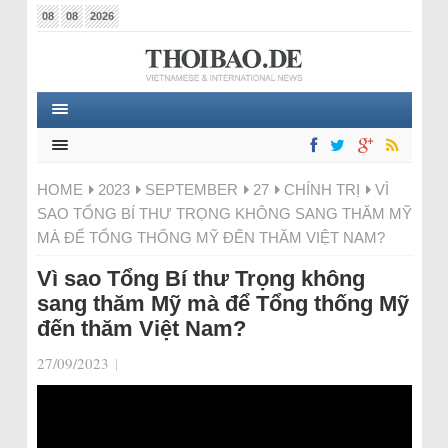
08
08
2026
HOME
2023
SEPTEMBER
27
CHÍNH TRỊ
VÌ
SAO TỔNG BÍ THƯ TRỌNG KHÔNG SANG THĂM MỸ
MÀ ĐỂ TỔNG THỐNG MỸ ĐẾN THĂM VIỆT NAM?
Vì sao Tổng Bí thư Trọng không
sang thăm Mỹ mà để Tổng thống Mỹ
đến thăm Việt Nam?
27/09/2023
|