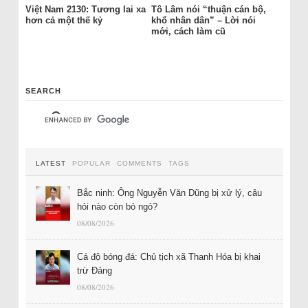
Việt Nam 2130: Tương lai xa
Tô Lâm nói “thuận cán bộ,
hơn cả một thế kỷ
khổ nhân dân” – Lời nói
mới, cách làm cũ
SEARCH
LATEST
POPULAR
COMMENTS
TAGS
Bắc ninh: Ông Nguyễn Văn Dũng bị xử lý, câu
hỏi nào còn bỏ ngỏ?
08/08/2026
Cá độ bóng đá: Chủ tịch xã Thanh Hóa bị khai
trừ Đảng
08/08/2026