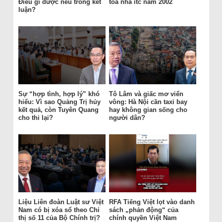
Điều gì được nêu trong kết
tòa nhà itc năm 2002
luận?
Sự “hợp tình, hợp lý” khó
Tô Lâm và giấc mơ viển
hiểu: Vì sao Quảng Trị hủy
vông: Hà Nội cần taxi bay
kết quả, còn Tuyên Quang
hay không gian sống cho
cho thi lại?
người dân?
Liệu Liên đoàn Luật sư Việt
RFA Tiếng Việt lọt vào danh
Nam có bị xóa sổ theo Chỉ
sách „phản động“ của
thị số 11 của Bộ Chính trị?
chính quyền Việt Nam