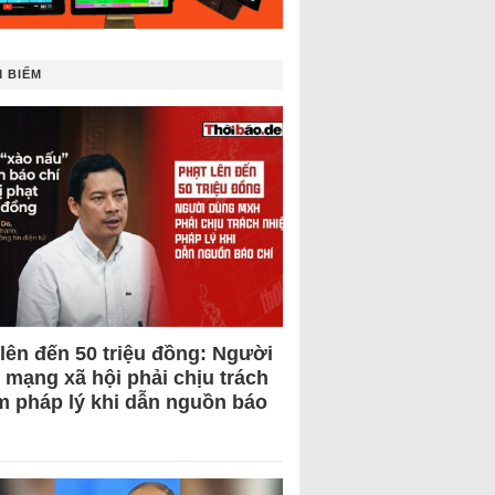
 BIẾM
 lên đến 50 triệu đồng: Người
 mạng xã hội phải chịu trách
m pháp lý khi dẫn nguồn báo