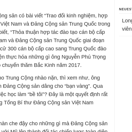
NEUES
ng sản có bài viết “Trao đổi kinh nghiệm, hợp
Lon
n Việt Nam và Đảng Cộng sản Trung Quốc trong
viên
 biết, “Thỏa thuận hợp tác đào tạo cán bộ cấp
Nam và Đảng Cộng sản Trung Quốc giai đoạn
m cử 300 cán bộ cấp cao sang Trung Quốc đào
hiện thực hóa những gì ông Nguyễn Phú Trọng
o chuyến thăm Bắc Kinh năm 2017.
ho Trung Cộng nhào nặn, thì xem như, ông
 Đảng Cộng sản dâng cho “bạn vàng”. Qua
ệc học làm “bề tôi”? Đây là một quyết định rất
g Tổng Bí thư Đảng Cộng sản Việt Nam
m màn che đậy cho những gì mà Đảng Cộng sản
ới Mỹ lên thành đối tác chiến lược toàn diện,