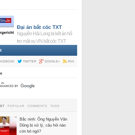
Đại án bắt cóc TXT
Nguyễn Hải Long bị kết án hỗ
trợ mật vụ VN bắt cóc TXT
E
ACEBOOK
TWITTER
GOOGLE+
RSS
H
EST
POPULAR
COMMENTS
TAGS
Bắc ninh: Ông Nguyễn Văn
Dũng bị xử lý, câu hỏi nào
còn bỏ ngỏ?