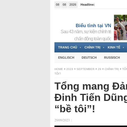
08
08
2026
Headline:
Tin bà Nguyễn Thị Thanh Nhàn đang ẩn náu tại Đức
Biểu tình tại VN
Sau 43 năm, sự kiện chính trị
chấn động toàn quốc
TRANG CHỦ
CHÍNH TRỊ
KINH TẾ
ENGLISCH
DEUTSCH
RUSSISCH
HOME
2023
SEPTEMBER
29
CHÍNH TRỊ
TỔ
TÔI”!
Tổng mang Đản
Đinh Tiến Dũn
“bề tôi”!
29/09/2023
|