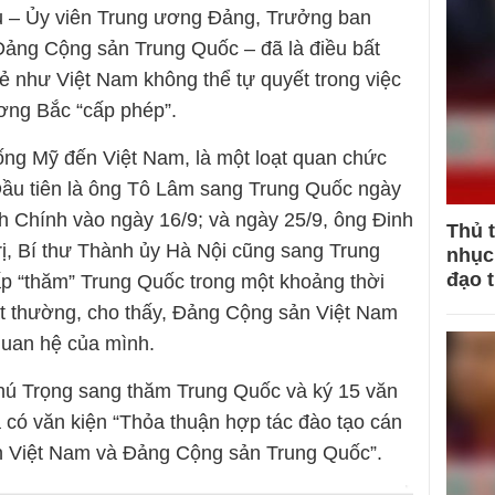
êu – Ủy viên Trung ương Đảng, Trưởng ban
Đảng Cộng sản Trung Quốc – đã là điều bất
ẻ như Việt Nam không thể tự quyết trong việc
ơng Bắc “cấp phép”.
ng Mỹ đến Việt Nam, là một loạt quan chức
 Đầu tiên là ông Tô Lâm sang Trung Quốc ngày
nh Chính vào ngày 16/9; và ngày 25/9, ông Đinh
Thủ 
rị, Bí thư Thành ủy Hà Nội cũng sang Trung
nhục 
đạo 
ấp “thăm” Trung Quốc trong một khoảng thời
ất thường, cho thấy, Đảng Cộng sản Việt Nam
quan hệ của mình.
ú Trọng sang thăm Trung Quốc và ký 15 văn
à có văn kiện “Thỏa thuận hợp tác đào tạo cán
n Việt Nam và Đảng Cộng sản Trung Quốc”.