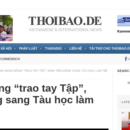
 đã được chính thức xác nhận
3 Jahren ago
XÃ HỘI
PHÁP LUẬT
TV&RADIO
LIÊN HỆ
TÀI TRỢ CHO THOIBAO.D
CHINESISCH
F
NG MANG ĐẢNG “TRAO TAY TẬP”, ĐINH TIẾN DŨNG SANG TÀU HỌC LÀM “BỀ
SEARC
g “trao tay Tập”,
g sang Tàu học làm
LAT