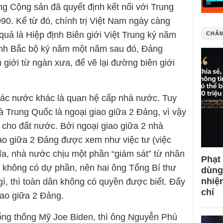
ảng Cộng sản đã quyết định kết nối với Trung
0. Kể từ đó, chính trị Việt Nam ngày càng
uả là Hiệp định Biên giới Việt Trung ký năm
CHÂM
ịnh Bắc bộ ký năm một năm sau đó, Đảng
giới từ ngàn xưa, để vẽ lại đường biên giới
các nước khác là quan hệ cấp nhà nước. Tuy
à Trung Quốc là ngoại giao giữa 2 Đảng, vì vậy
 cho đất nước. Bởi ngoại giao giữa 2 nhà
iao giữa 2 Đảng được xem như việc tư (việc
ĩa, nhà nước chịu một phần “giám sát” từ nhân
Phạt
 không có dự phần, nên hai ông Tổng Bí thư
dùng
nhiệ
gì, thì toàn dân không có quyền được biết. Đấy
chí
iao giữa 2 Đảng.
ng thống Mỹ Joe Biden, thì ông Nguyễn Phú