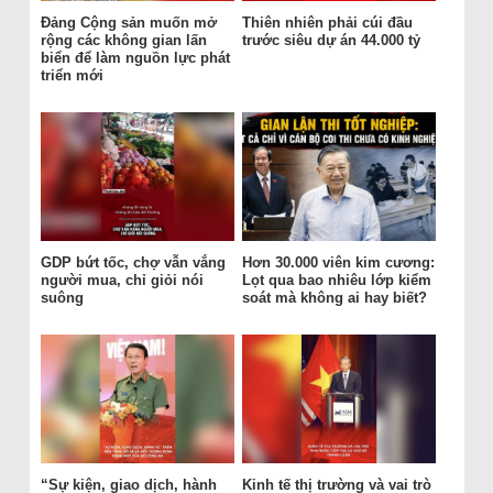
Đảng Cộng sản muốn mở
Thiên nhiên phải cúi đầu
rộng các không gian lấn
trước siêu dự án 44.000 tỷ
biển để làm nguồn lực phát
triển mới
GDP bứt tốc, chợ vẫn vắng
Hơn 30.000 viên kim cương:
người mua, chỉ giỏi nói
Lọt qua bao nhiêu lớp kiểm
suông
soát mà không ai hay biết?
“Sự kiện, giao dịch, hành
Kinh tế thị trường và vai trò