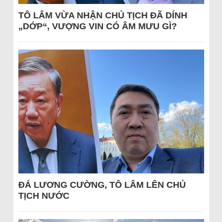
TÔ LÂM VỪA NHẬN CHỦ TỊCH ĐÃ DÍNH
„DỚP“, VƯỢNG VIN CÓ ÂM MƯU GÌ?
ĐÁ LƯƠNG CƯỜNG, TÔ LÂM LÊN CHỦ
TỊCH NƯỚC