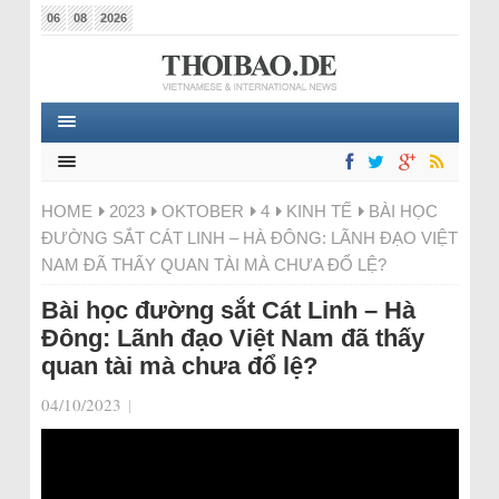
06
08
2026
HOME
2023
OKTOBER
4
KINH TẾ
BÀI HỌC
ĐƯỜNG SẮT CÁT LINH – HÀ ĐÔNG: LÃNH ĐẠO VIỆT
NAM ĐÃ THẤY QUAN TÀI MÀ CHƯA ĐỔ LỆ?
Bài học đường sắt Cát Linh – Hà
Đông: Lãnh đạo Việt Nam đã thấy
quan tài mà chưa đổ lệ?
04/10/2023
|