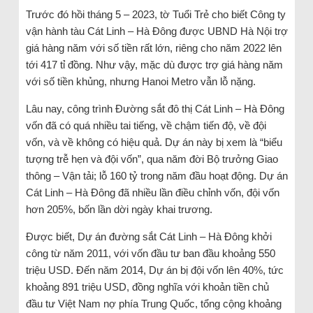
Trước đó hồi tháng 5 – 2023, tờ Tuổi Trẻ cho biết Công ty
vận hành tàu Cát Linh – Hà Đông được UBND Hà Nội trợ
giá hàng năm với số tiền rất lớn, riêng cho năm 2022 lên
tới 417 tỉ đồng. Như vậy, mặc dù được trợ giá hàng năm
với số tiền khủng, nhưng Hanoi Metro vẫn lỗ nặng.
Lâu nay, công trình Đường sắt đô thị Cát Linh – Hà Đông
vốn đã có quá nhiều tai tiếng, về chậm tiến độ, về đội
vốn, và về không có hiệu quả. Dự án này bị xem là “biểu
tượng trễ hẹn và đội vốn”, qua năm đời Bộ trưởng Giao
thông – Vận tải; lỗ 160 tỷ trong năm đầu hoạt động. Dự án
Cát Linh – Hà Đông đã nhiều lần điều chỉnh vốn, đội vốn
hơn 205%, bốn lần dời ngày khai trương.
Được biết, Dự án đường sắt Cát Linh – Hà Đông khởi
công từ năm 2011, với vốn đầu tư ban đầu khoảng 550
triệu USD. Đến năm 2014, Dự án bị đội vốn lên 40%, tức
khoảng 891 triệu USD, đồng nghĩa với khoản tiền chủ
đầu tư Việt Nam nợ phía Trung Quốc, tổng cộng khoảng