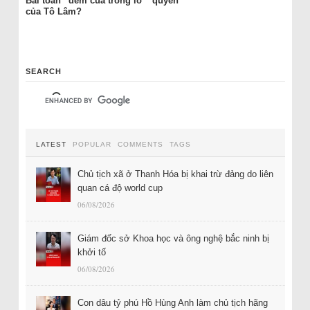
Bài toán “đếm cua trong lỗ”
quyền
của Tô Lâm?
SEARCH
LATEST
POPULAR
COMMENTS
TAGS
Chủ tịch xã ở Thanh Hóa bị khai trừ đảng do liên
quan cá độ world cup
06/08/2026
Giám đốc sở Khoa học và ông nghệ bắc ninh bị
khởi tố
06/08/2026
Con dâu tỷ phú Hồ Hùng Anh làm chủ tịch hãng