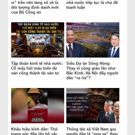
vi” trên nền tảng số sẽ là
nhà nước tiếp tục là chủ đề
đối tượng định danh mới
tranh luận
của Bộ Công an
Tập đoàn kinh tế nhà nước:
Siêu Dự án Sông Hồng:
Cỗ máy hút máu biến tài
Thay vì cùng giàu lên như
sản công thành tài sản tư
Bắc Kinh, Hà Nội đẩy người
dân “ra rìa”?
Khẩu hiệu kính dân: Thứ
Thông tấn xã Việt Nam gọi
trang sức đắp lên bộ sắc
người dân là “ong ve” theo