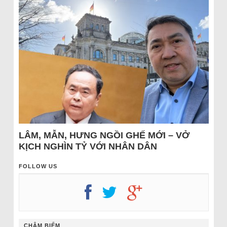
LÂM, MẪN, HƯNG NGỒI GHẾ MỚI – VỞ
KỊCH NGHÌN TỶ VỚI NHÂN DÂN
FOLLOW US
CHÂM BIẾM