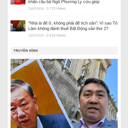
khẩn cầu bà Ngô Phương Ly cứu giúp
28/05/2026
- 3.770 Views
“Nhà là để ở, không phải để tích sản”: Vì sao Tô
Lâm không đánh thuế Bất Động sản thứ 2?
24/05/2026
- 2.419 Views
TRUYỀN HÌNH