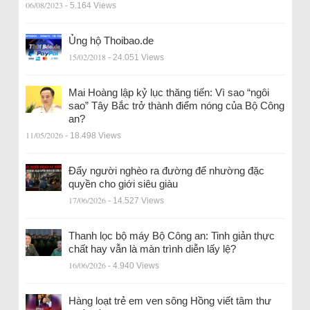
06/08/2023
- 5.164 Views
Ủng hộ Thoibao.de
15/02/2018
- 24.051 Views
Mai Hoàng lập kỷ lục thăng tiến: Vì sao “ngôi
sao” Tây Bắc trở thành điểm nóng của Bộ Công
an?
11/05/2026
- 18.498 Views
Đẩy người nghèo ra đường để nhường đặc
quyền cho giới siêu giàu
17/06/2026
- 14.527 Views
Thanh lọc bộ máy Bộ Công an: Tinh giản thực
chất hay vẫn là màn trình diễn lấy lệ?
16/06/2026
- 4.940 Views
Hàng loạt trẻ em ven sông Hồng viết tâm thư