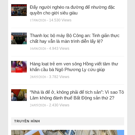
Đẩy người nghèo ra đường để nhường đặc
quyền cho giới siêu giàu
17/06/2026
- 14.530 Views
Thanh lọc bộ máy Bộ Công an: Tinh giản thực
chất hay vẫn là màn trình diễn lấy lệ?
16/06/2026
- 4.943 Views
Hàng loạt trẻ em ven sông Hồng viết tâm thư
khẩn cầu bà Ngô Phương Ly cứu giúp
28/05/2026
- 3.782 Views
“Nhà là để ở, không phải để tích sản”: Vì sao Tô
Lâm không đánh thuế Bất Động sản thứ 2?
24/05/2026
- 2.430 Views
TRUYỀN HÌNH