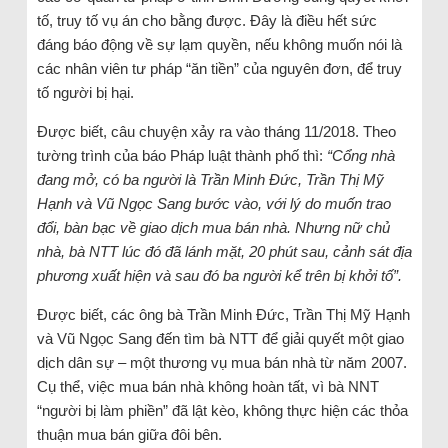
tố, truy tố vụ án cho bằng được. Đây là điều hết sức
đáng báo động về sự lạm quyền, nếu không muốn nói là
các nhân viên tư pháp “ăn tiền” của nguyên đơn, để truy
tố người bị hại.
Được biết, câu chuyện xảy ra vào tháng 11/2018. Theo
tường trình của báo Pháp luật thành phố thì:
“Cổng nhà
đang mở, có ba người là Trần Minh Đức, Trần Thị Mỹ
Hạnh và Vũ Ngọc Sang bước vào, với lý do muốn trao
đổi, bàn bạc về giao dịch mua bán nhà. Nhưng nữ chủ
nhà, bà NTT lúc đó đã lánh mặt, 20 phút sau, cảnh sát địa
phương xuất hiện và sau đó ba người kể trên bị khởi tố”.
Được biết, các ông bà Trần Minh Đức, Trần Thị Mỹ Hạnh
và Vũ Ngọc Sang đến tìm bà NTT để giải quyết một giao
dịch dân sự – một thương vụ mua bán nhà từ năm 2007.
Cụ thể, việc mua bán nhà không hoàn tất, vì bà NNT
“người bị làm phiền” đã lật kèo, không thực hiện các thỏa
thuận mua bán giữa đôi bên.