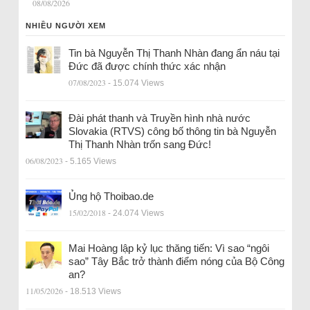
08/08/2026
NHIỀU NGƯỜI XEM
Tin bà Nguyễn Thị Thanh Nhàn đang ẩn náu tại
Đức đã được chính thức xác nhận
07/08/2023
- 15.074 Views
Đài phát thanh và Truyền hình nhà nước
Slovakia (RTVS) công bố thông tin bà Nguyễn
Thị Thanh Nhàn trốn sang Đức!
06/08/2023
- 5.165 Views
Ủng hộ Thoibao.de
15/02/2018
- 24.074 Views
Mai Hoàng lập kỷ lục thăng tiến: Vì sao “ngôi
sao” Tây Bắc trở thành điểm nóng của Bộ Công
an?
11/05/2026
- 18.513 Views