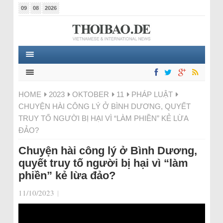
09
08
2026
HOME
2023
OKTOBER
11
PHÁP LUẬT
CHUYỆN HÀI CÔNG LÝ Ở BÌNH DƯƠNG, QUYẾT
TRUY TỐ NGƯỜI BỊ HẠI VÌ “LÀM PHIỀN” KẺ LỪA
ĐẢO?
Chuyện hài công lý ở Bình Dương,
quyết truy tố người bị hại vì “làm
phiền” kẻ lừa đảo?
11/10/2023
|