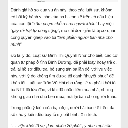
Đánh giá hồ sơ của vụ án này, theo các luật sư, không
có bất kỳ hành vi nào của ba bị can kể trên có dấu hiệu
của các tội
“xâm phạm chỗ ở của người khác”
hay việc
“gây rối trật tự công cộng”
, mà chỉ đơn giản là bị cơ quan
công quyền ghép vào tội
“làm phiền người bán nhà cho
mình”
.
Đó là lý do, Luật sư Đinh Thị Quỳnh Như cho biết, các cơ
quan tư pháp ở tỉnh Bình Dương, đã phải loay hoay trả đi,
trả lại hồ sơ điều tra, bổ sung tận ba lần đối với vụ việc
này, với lý do không tìm được tội danh “thuyết phục” để
khép tội. Luật sư Trần Vũ Hải cho rằng, lẽ ra phải khởi tố
bà NTT tội lừa đảo, vì khi đã nhận tiền mua nhà, nhưng
không giao nhà cho bên mua, mà lại bán cho người khác.
Trong phần ý kiến của bạn đọc, dưới bài báo kể trên, đa
số các ý kiến đều bày tỏ sự bất bình. Xin trích:
“… việc khởi tố sự „làm phiền 20 phút“, y như một câu