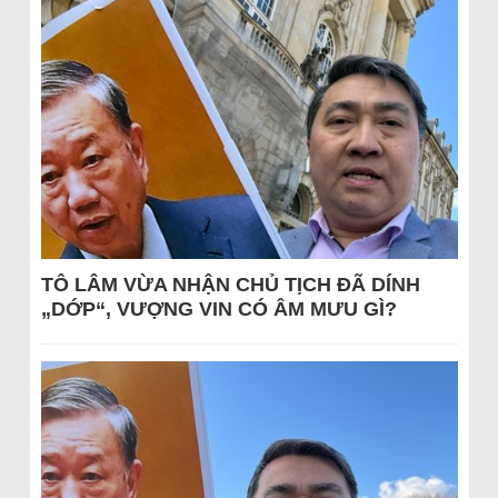
TÔ LÂM VỪA NHẬN CHỦ TỊCH ĐÃ DÍNH
„DỚP“, VƯỢNG VIN CÓ ÂM MƯU GÌ?