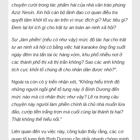
chuyện cười trong tác phẩm hài của nhà văn trào phúng
Aziz Nesin. Xin hỏi cán bộ lãnh đạo cơ quan điều tra
quyết tâm khởi tố vụ án trên vì mục đích gì? Mục tiêu gì?
Đem lại lợi ích gì cho trật tự an toàn an ninh xã hội?
Sự „làm phiền‘ (nếu có như vậy) mức độ tác hại cho trật
tư an ninh xã hội có bằng việc hát karaoke ông ổng suốt
ngày đêm tra tấn tai óc hàng xóm, khu phố nhiều nơi ở
các thành phố thị xã thị trấn không? Sao các anh không
tích cực khởi tố chúng đi cho nhân dân được nhờ?”
.
Ngoài ra còn có ý kiến nhận xét,
“Không hiểu trình độ
những người ngồi ghế tố tụng này ở Bình Dương đến
mức nào mà có nhận thức như vậy? Lẽ ra trong câu
chuyện này người làm phiền chính là chủ nhà muốn lừa
đảo, cướp tiền trắng trợn mà cuối cùng lại thành bị hại?
Thật không thể hiểu nổi.”
Liên quan đến vụ việc này, công luận thấy rằng, các cơ
quan tố tụng tỉnh Bình Dương cần phải nhanh chóng minh