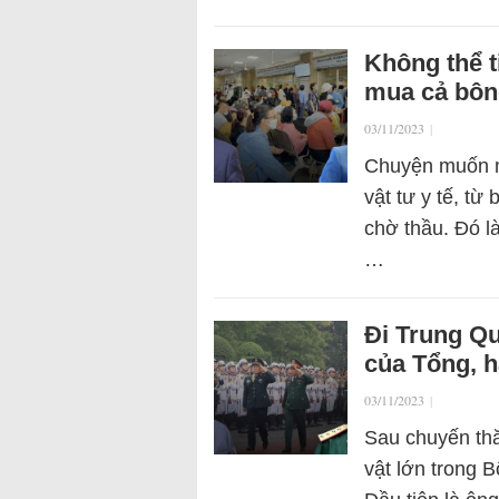
Không thể t
mua cả bôn
03/11/2023
|
Chuyện muốn m
vật tư y tế, từ
chờ thầu. Đó l
…
Đi Trung Qu
của Tổng, h
03/11/2023
|
Sau chuyến thă
vật lớn trong 