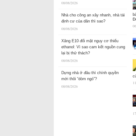
08/08/2026
b
Nhà cho công an xây nhanh, nhà tái
Đ
định cư của dân thì sao?
06
08/08/2026
Xăng E10 đối mặt nguy cơ thiếu
ethanol: Vì sao cam kết nguồn cung
lại bị thử thách?
08/08/2026
Dựng nhà ở đâu thì chính quyền
c
mới thôi “dòm ngó”?
11
08/08/2026
17