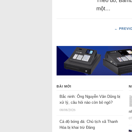
Theo đó, Bamb
một…
← PREVI
BÀI MỚI
N
Bắc ninh: Ông Nguyễn Văn Dũng bị
xử lý, câu hỏi nào còn bỏ ngỏ?
08/08/2026
n
07
Cá độ bóng đá: Chủ tịch xã Thanh
Hóa bị khai trừ Đảng