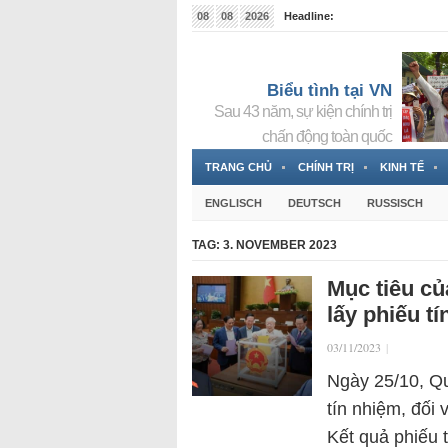
08
08
2026
Headline:
Tin bà Nguyễn Thị Thanh Nhàn đang ẩn náu tại Đức
Biểu tình tại VN
Sau 43 năm, sự kiện chính trị
chấn động toàn quốc
TRANG CHỦ
CHÍNH TRỊ
KINH TẾ
ENGLISCH
DEUTSCH
RUSSISCH
TAG:
3. NOVEMBER 2023
Mục tiêu củ
lấy phiếu tí
03/11/2023
|
Ngày 25/10, Qu
tín nhiệm, đối
Kết quả phiếu 