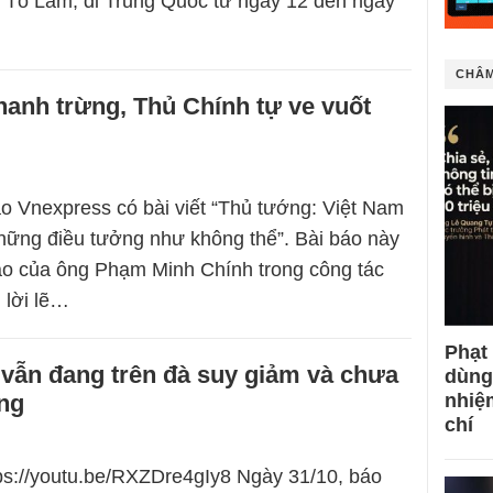
g Tô Lâm, đi Trung Quốc từ ngày 12 đến ngày
CHÂM
hanh trừng, Thủ Chính tự ve vuốt
o Vnexpress có bài viết “Thủ tướng: Việt Nam
ững điều tưởng như không thể”. Bài báo này
ao của ông Phạm Minh Chính trong công tác
 lời lẽ…
Phạt
 vẫn đang trên đà suy giảm và chưa
dùng
ng
nhiệ
chí
tps://youtu.be/RXZDre4gIy8 Ngày 31/10, báo