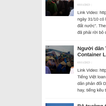
03/11/2023
|
Link Video: ht
ngày 31/10 có 
đất nước”. Theo
đã phải rời bỏ
Người dân 
Container 
03/11/2023
|
Link Video: ht
Tiếng Việt loa
dân phản đối 
hay, tiếng kêu