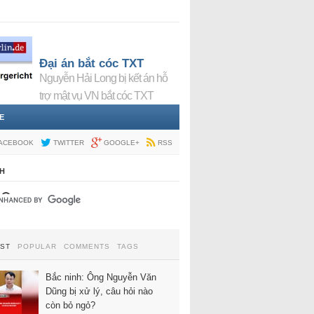
Đại án bắt cóc TXT
Nguyễn Hải Long bị kết án hỗ
trợ mật vụ VN bắt cóc TXT
E
ACEBOOK
TWITTER
GOOGLE+
RSS
H
EST
POPULAR
COMMENTS
TAGS
Bắc ninh: Ông Nguyễn Văn
Dũng bị xử lý, câu hỏi nào
còn bỏ ngỏ?