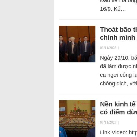
Đầu tiên là ôn
16/9. Kế…
Thoát bão t
chính mình
03/11/2023
|
Ngày 29/10, bá
đã làm được nh
ca ngợi công l
chống dịch, với
Nền kinh tế
có điểm dừ
03/11/2023
|
Link Video: ht