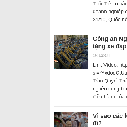
Tuổi Trẻ có bài
doanh nghiệp đó
31/10, Quốc hộ
Công an Ng
tặng xe đạp
03/11/2023
|
Link Video: ht
si=rYxdodCtUt
Trần Quyết Thắ
nghèo cũng bị 
điều hành của 
Vì sao các 
đi?