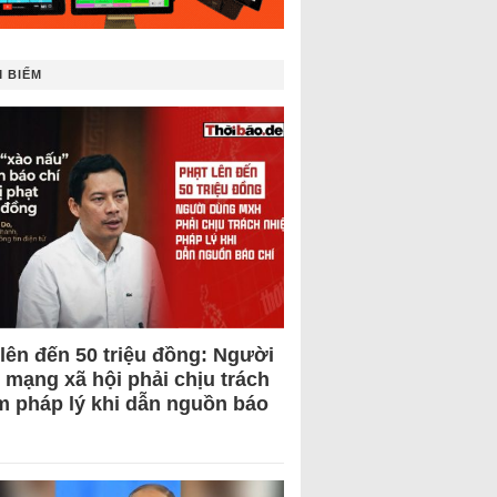
 BIẾM
 lên đến 50 triệu đồng: Người
 mạng xã hội phải chịu trách
m pháp lý khi dẫn nguồn báo