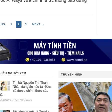
oo Airways vừa chính thức thông báo dừng
OUS
1
2
3
NEXT →
HIỀU NGƯỜI XEM
TRUYỀN HÌNH
Tin bà Nguyễn Thị Thanh
Nhàn đang ẩn náu tại Đức
đã được chính thức xác
hận
/08/2023
- 15.070 Views
Đài phát thanh và Truyền