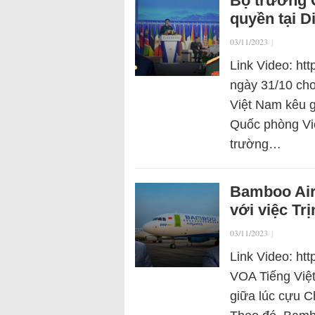
Bộ trưởng 
quyền tại 
03/11/2023
|
Link Video: ht
ngày 31/10 cho
Việt Nam kêu g
Quốc phòng Vi
trường…
Bamboo Air
với việc Tr
03/11/2023
|
Link Video: h
VOA Tiếng Việ
giữa lúc cựu Ch