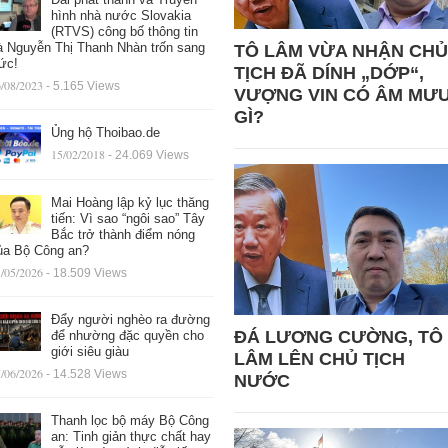
hình nhà nước Slovakia
(RTVS) công bố thông tin
à Nguyễn Thị Thanh Nhàn trốn sang
TÔ LÂM VỪA NHẬN CHỦ
ức!
TỊCH ĐÃ DÍNH „DỚP“,
/08/2023
- 5.165 Views
VƯỢNG VIN CÓ ÂM MƯ
GÌ?
Ủng hộ Thoibao.de
15/02/2018
- 24.069 Views
Mai Hoàng lập kỷ lục thăng
tiến: Vì sao “ngôi sao” Tây
Bắc trở thành điểm nóng
ủa Bộ Công an?
/05/2026
- 18.509 Views
Đẩy người nghèo ra đường
ĐÁ LƯƠNG CƯỜNG, TÔ
để nhường đặc quyền cho
giới siêu giàu
LÂM LÊN CHỦ TỊCH
/06/2026
- 14.528 Views
NƯỚC
Thanh lọc bộ máy Bộ Công
an: Tinh giản thực chất hay