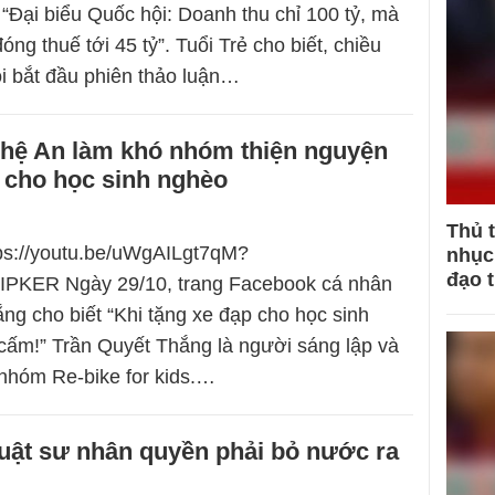
 “Đại biểu Quốc hội: Doanh thu chỉ 100 tỷ, mà
ng thuế tới 45 tỷ”. Tuổi Trẻ cho biết, chiều
i bắt đầu phiên thảo luận…
hệ An làm khó nhóm thiện nguyện
 cho học sinh nghèo
Thủ 
tps://youtu.be/uWgAILgt7qM?
nhục 
đạo 
iIPKER Ngày 29/10, trang Facebook cá nhân
ng cho biết “Khi tặng xe đạp cho học sinh
cấm!” Trần Quyết Thắng là người sáng lập và
nhóm Re-bike for kids.…
luật sư nhân quyền phải bỏ nước ra