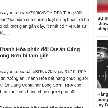
tps://youtu.be/nleZA3kVDOY RFA Tiếng Việt
Sự n
bài “Nỗi niềm của những luật sư bị buộc rời bỏ
chức
 đó, thời gian gần đây, ít nhất có 4 vị luật sư
pháp
 đất…
Thanh Hóa phản đối Dự án Cảng
Long Sơn bị tạm giữ
tps://youtu.be/raJLeBRNw7k Ngày 31/10, RFA
n tin “Công an Thanh Hóa bắt hàng chục người
Dự án Cảng Container Long Sơn”. RFA cho
 than khóc của hàng chục người phụ nữ…
Hàng
bỗng
tay 