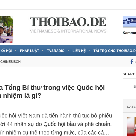
 đã được chính thức xác nhận
3 Jahren ago
XÃ HỘI
PHÁP LUẬT
TV&RADIO
LIÊN HỆ
TÀI TRỢ CHO THOIBAO.D
CHINESISCH
F
SEARC
a Tổng Bí thư trong việc Quốc hội
n nhiệm là gì?
LAT
ốc hội Việt Nam đã tiến hành thủ tục bỏ phiếu
 với 44 nhân sự do Quốc hội bầu và phê chuẩn.
tín nhiệm cụ thể theo từng mức, của các cá…