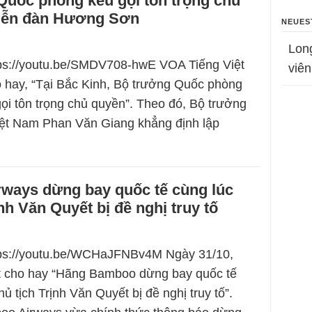
Quốc phòng kêu gọi tôn trọng chủ
Diễn đàn Hương Sơn
NEUES
Lon
tps://youtu.be/SMDV708-hwE VOA Tiếng Việt
viên
 hay, “Tại Bắc Kinh, Bộ trưởng Quốc phòng
ọi tôn trọng chủ quyền”. Theo đó, Bộ trưởng
ệt Nam Phan Văn Giang khẳng định lập
ways dừng bay quốc tế cùng lúc
ịnh Văn Quyết bị đề nghị truy tố
ttps://youtu.be/WCHaJFNBv4M Ngày 31/10,
t cho hay “Hãng Bamboo dừng bay quốc tế
ủ tịch Trịnh Văn Quyết bị đề nghị truy tố”.