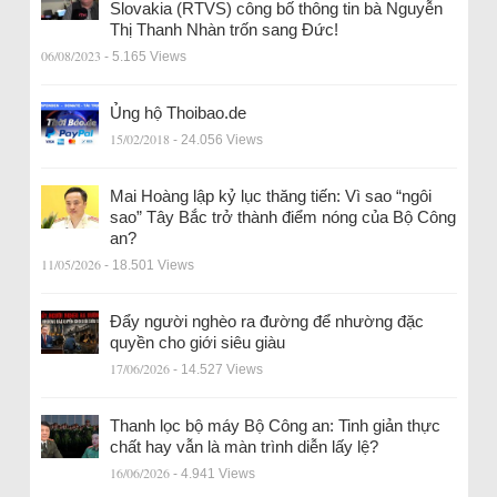
Slovakia (RTVS) công bố thông tin bà Nguyễn
Thị Thanh Nhàn trốn sang Đức!
06/08/2023
- 5.165 Views
Ủng hộ Thoibao.de
15/02/2018
- 24.056 Views
Mai Hoàng lập kỷ lục thăng tiến: Vì sao “ngôi
sao” Tây Bắc trở thành điểm nóng của Bộ Công
an?
11/05/2026
- 18.501 Views
Đẩy người nghèo ra đường để nhường đặc
quyền cho giới siêu giàu
17/06/2026
- 14.527 Views
Thanh lọc bộ máy Bộ Công an: Tinh giản thực
chất hay vẫn là màn trình diễn lấy lệ?
16/06/2026
- 4.941 Views