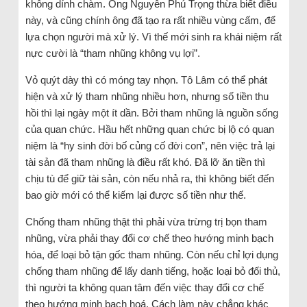
không dính chàm. Ông Nguyễn Phú Trọng thừa biết điều
này, và cũng chính ông đã tạo ra rất nhiều vùng cấm, để
lựa chọn người mà xử lý. Vì thế mới sinh ra khái niệm rất
nực cười là “tham nhũng không vụ lợi”.
Vỏ quýt dày thì có móng tay nhọn. Tô Lâm có thể phát
hiện và xử lý tham nhũng nhiều hơn, nhưng số tiền thu
hồi thì lại ngày một ít dần. Bởi tham nhũng là nguồn sống
của quan chức. Hầu hết những quan chức bị lộ có quan
niệm là “hy sinh đời bố củng cố đời con”, nên việc trả lại
tài sản đã tham nhũng là điều rất khó. Đã lỡ ăn tiền thì
chịu tù để giữ tài sản, còn nếu nhả ra, thì không biết đến
bao giờ mới có thể kiếm lại được số tiền như thế.
Chống tham nhũng thật thì phải vừa trừng trị bọn tham
nhũng, vừa phải thay đổi cơ chế theo hướng minh bạch
hóa, để loại bỏ tận gốc tham nhũng. Còn nếu chỉ lợi dụng
chống tham nhũng để lấy danh tiếng, hoặc loại bỏ đối thủ,
thì người ta không quan tâm đến việc thay đổi cơ chế
theo hướng minh bạch hoá. Cách làm này chẳng khác