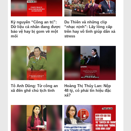
Kỷ nguyên “Công an trị”:
Du Thiên và những clip
Dữ liệu cá nhân đang được
“nhạc nịnh”: Lấy lòng cấp
bảo vệ hay bị gom về một
trên hay vô tình giúp dân xả
mối
stress
Tô Anh Dũng: Từ công an
Hoàng Thị Thúy Lan: Nộp
xã đến ghế chủ tịch tỉnh
48 tỷ, có phải tín hiệu đặc
xá?