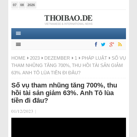
07
08
2026
HOME
2023
DEZEMBER
1
PHÁP LUẬT
SỐ VỤ
THAM NHŨNG TĂNG 700%, THU HỒI TÀI SẢN GIẢM
63%. ANH TÔ LÙA TIỀN ĐI ĐÂU?
Số vụ tham nhũng tăng 700%, thu
hồi tài sản giảm 63%. Anh Tô lùa
tiền đi đâu?
01/12/2023
|