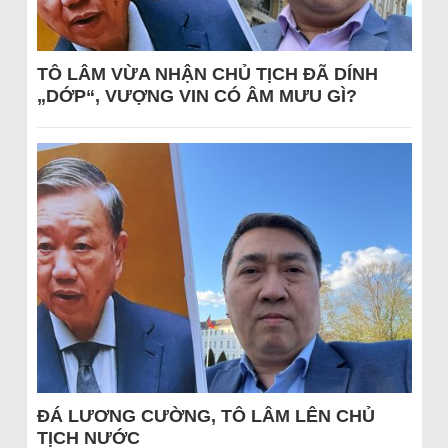
TÔ LÂM VỪA NHẬN CHỦ TỊCH ĐÃ DÍNH
„DỚP“, VƯỢNG VIN CÓ ÂM MƯU GÌ?
ĐÁ LƯƠNG CƯỜNG, TÔ LÂM LÊN CHỦ
TỊCH NƯỚC