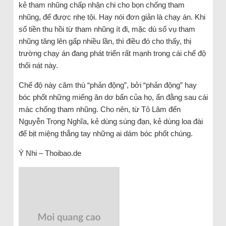
kẻ tham nhũng chấp nhận chi cho bọn chống tham
nhũng, để được nhẹ tội. Hay nói đơn giản là chạy án. Khi
số tiền thu hồi từ tham nhũng ít đi, mặc dù số vụ tham
nhũng tăng lên gấp nhiều lần, thì điều đó cho thấy, thị
trường chạy án đang phát triển rất mạnh trong cái chế độ
thối nát này.
Chế độ này căm thù “phản động”, bởi “phản động” hay
bóc phốt những miếng ăn dơ bẩn của họ, ẩn đằng sau cái
mác chống tham nhũng. Cho nên, từ Tô Lâm đến
Nguyễn Trọng Nghĩa, kẻ dùng súng đạn, kẻ dùng loa đài
để bịt miệng thẳng tay những ai dám bóc phốt chúng.
Ý Nhi – Thoibao.de