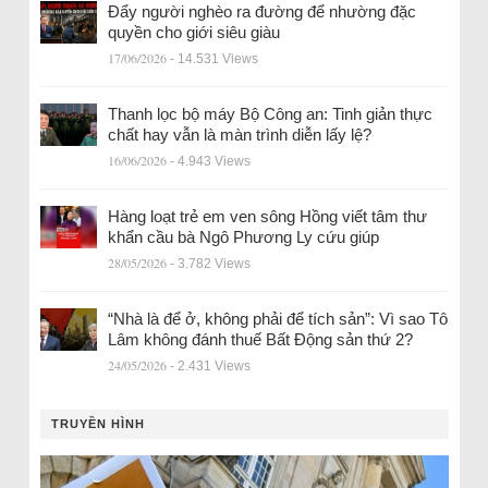
Đẩy người nghèo ra đường để nhường đặc
quyền cho giới siêu giàu
17/06/2026
- 14.531 Views
Thanh lọc bộ máy Bộ Công an: Tinh giản thực
chất hay vẫn là màn trình diễn lấy lệ?
16/06/2026
- 4.943 Views
Hàng loạt trẻ em ven sông Hồng viết tâm thư
khẩn cầu bà Ngô Phương Ly cứu giúp
28/05/2026
- 3.782 Views
“Nhà là để ở, không phải để tích sản”: Vì sao Tô
Lâm không đánh thuế Bất Động sản thứ 2?
24/05/2026
- 2.431 Views
TRUYỀN HÌNH