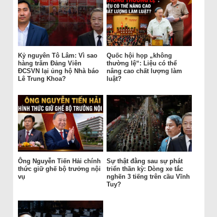
Kỷ nguyên Tô Lâm: Vì sao
Quốc hội họp „không
hàng trăm Đảng Viên
thường lệ“: Liệu có thể
ĐCSVN lại ủng hộ Nhà báo
nâng cao chất lượng làm
Lê Trung Khoa?
luật?
Ông Nguyễn Tiến Hải chính
Sự thật đằng sau sự phát
thức giữ ghế bộ trưởng nội
triển thần kỳ: Dòng xe tắc
vụ
nghẽn 3 tiếng trên cầu Vĩnh
Tuy?