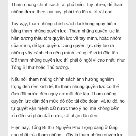
Tham nhũng chính sách rất phổ biến. Tuy nhiên, để tham
nhũng được theo loại này, phải trèo lên vị trí rất cao.
Tuy vậy, tham nhũng chính sách lại không nguy hiểm
bằng tham nhũng quyền lực. Tham nhũng quyền lực là
hiện tượng thâu tóm quyền lực về tay mình, hoặc nhóm
của mình, để lạm quyền. Dùng quyền lực đấy tạo ra
những vây cánh cho riêng mình, củng cố vị trí độc tôn.
Để tham nhũng quyền lực thì phải ở ngôi vị cao nhất, như
Tổng Bí thư hoặc Thủ tướng.
Nếu nói, tham nhũng chính sách ảnh hưởng nghiêm
trọng đến nền kinh tế, thì tham nhũng quyền lực có thể
đưa đất nước đến nguy cơ mất độc lập. Tham nhũng
quyền lực dẫn đến mức độ độc tài độc đoán, và từ đó, họ
tự quyết vận mệnh đất nước theo ý họ, mà không đếm
xỉa đến số phận đất nước, số phận dân đen.
Hiện nay, Tổng Bí thư Nguyễn Phú Trọng đang ở tầng
cao nhất của tham nhũng – đấy là tham nhũng quyền lực.