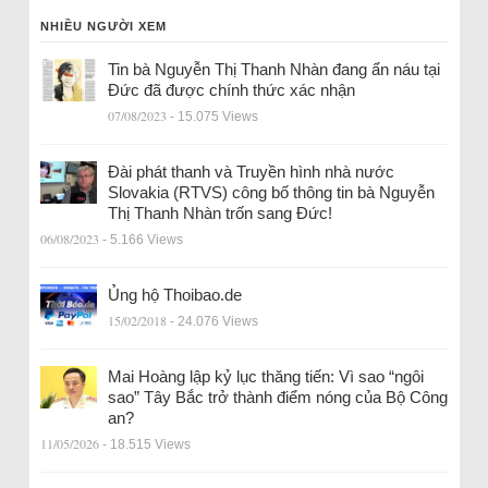
NHIỀU NGƯỜI XEM
Tin bà Nguyễn Thị Thanh Nhàn đang ẩn náu tại
Đức đã được chính thức xác nhận
07/08/2023
- 15.075 Views
Đài phát thanh và Truyền hình nhà nước
Slovakia (RTVS) công bố thông tin bà Nguyễn
Thị Thanh Nhàn trốn sang Đức!
06/08/2023
- 5.166 Views
Ủng hộ Thoibao.de
15/02/2018
- 24.076 Views
Mai Hoàng lập kỷ lục thăng tiến: Vì sao “ngôi
sao” Tây Bắc trở thành điểm nóng của Bộ Công
an?
11/05/2026
- 18.515 Views