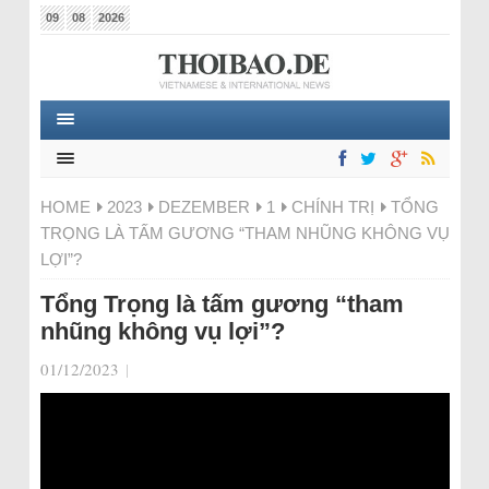
09
08
2026
HOME
2023
DEZEMBER
1
CHÍNH TRỊ
TỔNG
TRỌNG LÀ TẤM GƯƠNG “THAM NHŨNG KHÔNG VỤ
LỢI”?
Tổng Trọng là tấm gương “tham
nhũng không vụ lợi”?
01/12/2023
|