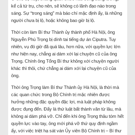
kể cả tứ trụ, cho nên, sẽ không có lãnh đạo nào trong
sáng. Sự “trong sáng” mà báo chí mặc định ấy, là những
người chưa bị lộ, hoặc không bao giờ bị lộ.
Thời còn làm Bí thư Thành ủy thành phố Hà Nội, ông
Nguyễn Phú Trọng bị dính tai tiếng dự án Ciputra. Tuy
nhiên, vụ đó giờ đã quá lâu, hơn nữa, với quyền lực lớn
như hiện nay, chẳng ai dám xới lại chuyện cũ của ông
Trọng. Chính ông Tổng Bí thư không xới chuyện người
khác thì thôi, chứ chẳng ai dám xới lại chuyện cũ của
ông.
Thời ông Trọng làm Bí thư Thành ủy Hà Nội, là thời mà
các quan chức trong Bộ Chính trị mặc nhiên được
hưởng những đặc quyền đặc lợi, mà luật pháp không
được đụng đến. Đấy là thứ luật bất thành văn từ lâu, mà
không ai dám phá vỡ. Chỉ đến khi ông Trọng thâu tóm hết
quyền lực vào tay, ông mới phá vỡ thứ quy định ngầm
ấy, với việc triệt hạ sát ván Ủy viên Bộ Chính trị – Bí thư