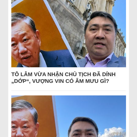
TÔ LÂM VỪA NHẬN CHỦ TỊCH ĐÃ DÍNH
„DỚP“, VƯỢNG VIN CÓ ÂM MƯU GÌ?