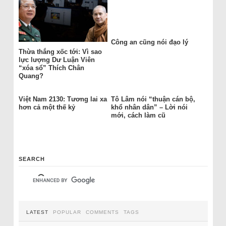
Công an cũng nói đạo lý
Thừa thắng xốc tới: Vì sao
lực lượng Dư Luận Viên
“xóa sổ” Thích Chân
Quang?
Việt Nam 2130: Tương lai xa
Tô Lâm nói “thuận cán bộ,
hơn cả một thế kỷ
khổ nhân dân” – Lời nói
mới, cách làm cũ
SEARCH
LATEST
POPULAR
COMMENTS
TAGS