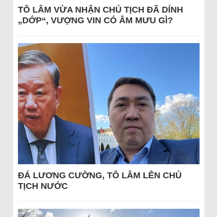
TÔ LÂM VỪA NHẬN CHỦ TỊCH ĐÃ DÍNH
„DỚP“, VƯỢNG VIN CÓ ÂM MƯU GÌ?
ĐÁ LƯƠNG CƯỜNG, TÔ LÂM LÊN CHỦ
TỊCH NƯỚC