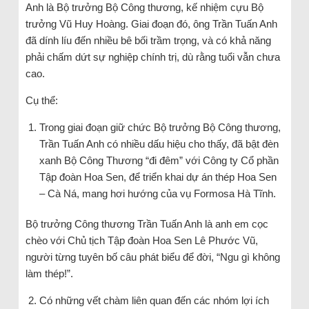
Anh là Bộ trưởng Bộ Công thương, kế nhiệm cựu Bộ
trưởng Vũ Huy Hoàng. Giai đoạn đó, ông Trần Tuấn Anh
đã dính líu đến nhiều bê bối trầm trọng, và có khả năng
phải chấm dứt sự nghiệp chính trị, dù rằng tuổi vẫn chưa
cao.
Cụ thể:
Trong giai đoạn giữ chức Bộ trưởng Bộ Công thương,
Trần Tuấn Anh có nhiều dấu hiệu cho thấy, đã bật đèn
xanh Bộ Công Thương “đi đêm” với Công ty Cổ phần
Tập đoàn Hoa Sen, để triển khai dự án thép Hoa Sen
– Cà Ná, mang hơi hướng của vụ Formosa Hà Tĩnh.
Bộ trưởng Công thương Trần Tuấn Anh là anh em cọc
chèo với Chủ tịch Tập đoàn Hoa Sen Lê Phước Vũ,
người từng tuyên bố câu phát biểu để đời, “Ngu gì không
làm thép!”.
Có những vết chàm liên quan đến các nhóm lợi ích