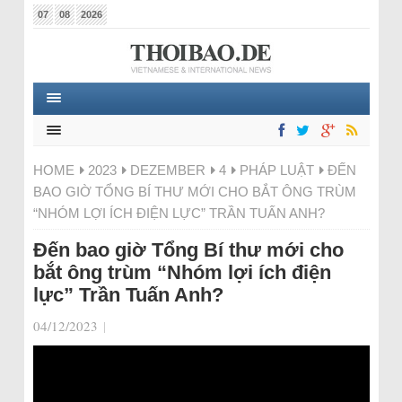
07
08
2026
HOME
2023
DEZEMBER
4
PHÁP LUẬT
ĐẾN
BAO GIỜ TỔNG BÍ THƯ MỚI CHO BẮT ÔNG TRÙM
“NHÓM LỢI ÍCH ĐIỆN LỰC” TRẦN TUẤN ANH?
Đến bao giờ Tổng Bí thư mới cho
bắt ông trùm “Nhóm lợi ích điện
lực” Trần Tuấn Anh?
04/12/2023
|