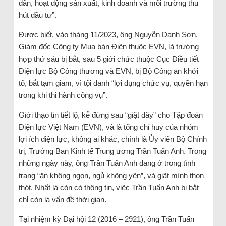
dân, hoạt động sản xuất, kinh doanh và môi trường thu
hút đầu tư”.
Được biết, vào tháng 11/2023, ông Nguyễn Danh Sơn,
Giám đốc Công ty Mua bán Điện thuộc EVN, là trường
hợp thứ sáu bị bắt, sau 5 giới chức thuộc Cục Điều tiết
Điện lực Bộ Công thương và EVN, bị Bộ Công an khởi
tố, bắt tạm giam, vì tội danh “lợi dụng chức vụ, quyền hạn
trong khi thi hành công vụ”.
Giới thạo tin tiết lộ, kẻ đứng sau “giật dây” cho Tập đoàn
Điện lực Việt Nam (EVN), và là tổng chỉ huy của nhóm
lợi ích điện lực, không ai khác, chính là Ủy viên Bộ Chính
trị, Trưởng Ban Kinh tế Trung ương Trần Tuấn Anh. Trong
những ngày này, ông Trần Tuấn Anh đang ở trong tình
trạng “ăn không ngon, ngủ không yên”, và giật mình thon
thót. Nhất là còn có thông tin, việc Trần Tuấn Anh bị bắt
chỉ còn là vấn đề thời gian.
Tại nhiệm kỳ Đại hội 12 (2016 – 2921), ông Trần Tuấn