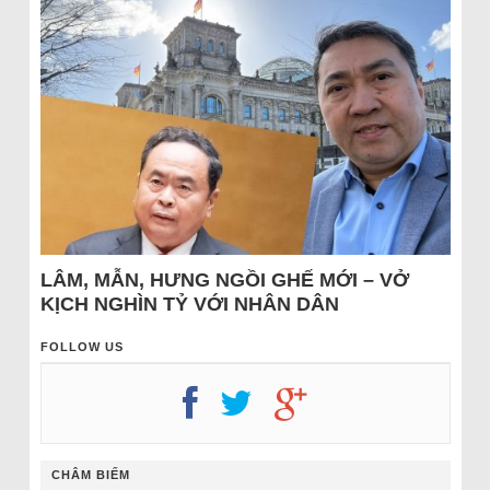
LÂM, MẪN, HƯNG NGỒI GHẾ MỚI – VỞ
KỊCH NGHÌN TỶ VỚI NHÂN DÂN
FOLLOW US
CHÂM BIẾM