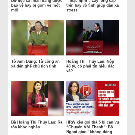
Dữ liệu cá nhân đang được
“nhạc nịnh”: Lấy lòng cấp
bảo vệ hay bị gom về một
trên hay vô tình giúp dân xả
mối
stress
Tô Anh Dũng: Từ công an
Hoàng Thị Thúy Lan: Nộp
xã đến ghế chủ tịch tỉnh
48 tỷ, có phải tín hiệu đặc
xá?
Bà Hoàng Thị Thúy Lan: Ra
HRW kêu gọi thả 5 bị can vụ
tòa khóc nghèo
“Chuyện Với Thanh”: Bộ
Ngoại giao “không đáng