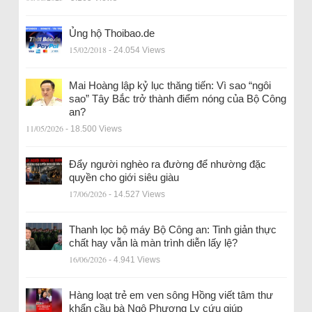
Ủng hộ Thoibao.de
15/02/2018
- 24.054 Views
Mai Hoàng lập kỷ lục thăng tiến: Vì sao “ngôi
sao” Tây Bắc trở thành điểm nóng của Bộ Công
an?
11/05/2026
- 18.500 Views
Đẩy người nghèo ra đường để nhường đặc
quyền cho giới siêu giàu
17/06/2026
- 14.527 Views
Thanh lọc bộ máy Bộ Công an: Tinh giản thực
chất hay vẫn là màn trình diễn lấy lệ?
16/06/2026
- 4.941 Views
Hàng loạt trẻ em ven sông Hồng viết tâm thư
khẩn cầu bà Ngô Phương Ly cứu giúp