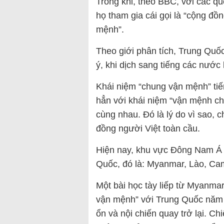
Trong khi, theo BBC, với các qu
họ tham gia cái gọi là “cộng đồn
mệnh”.
Theo giới phân tích, Trung Quốc
ý, khi dịch sang tiếng các nước k
Khái niệm “chung vận mệnh” tiếng
hẳn với khái niệm “vận mệnh chun
cùng nhau. Đó là lý do vì sao, 
đồng người Việt toàn cầu.
Hiện nay, khu vực Đông Nam Á
Quốc, đó là: Myanmar, Lào, Cam
Một bài học tày liếp từ Myanmar
vận mệnh” với Trung Quốc năm 2
ổn và nội chiến quay trở lại. Chi