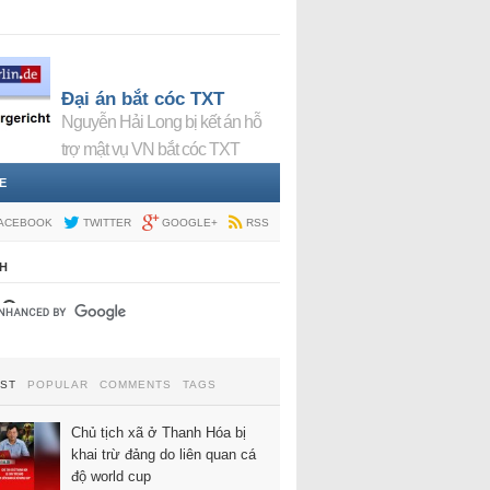
Đại án bắt cóc TXT
Nguyễn Hải Long bị kết án hỗ
trợ mật vụ VN bắt cóc TXT
E
ACEBOOK
TWITTER
GOOGLE+
RSS
H
EST
POPULAR
COMMENTS
TAGS
Chủ tịch xã ở Thanh Hóa bị
khai trừ đảng do liên quan cá
độ world cup