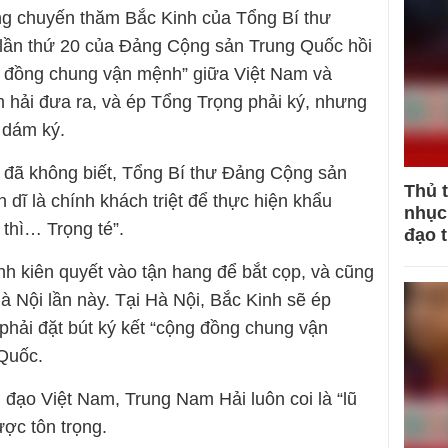
rong chuyến thăm Bắc Kinh của Tổng Bí thư
 lần thứ 20 của Đảng Cộng sản Trung Quốc hồi
g đồng chung vận mệnh” giữa Việt Nam và
hải đưa ra, và ép Tổng Trọng phải ký, nhưng
 dám ký.
nh đã không biết, Tổng Bí thư Đảng Cộng sản
Thủ 
dĩ là chính khách triệt để thực hiện khẩu
nhục 
 thì… Trọng té”.
đạo 
nh kiên quyết vào tận hang để bắt cọp, và cũng
 Hà Nội lần này. Tại Hà Nội, Bắc Kinh sẽ ép
hải đặt bút ký kết “cộng đồng chung vận
Quốc.
h đạo Việt Nam, Trung Nam Hải luôn coi là “lũ
ợc tôn trọng.