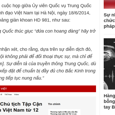
ề cuộc họp giữa Ủy viên Quốc vụ Trung Quốc
nh đạo Việt Nam tại Hà Nội, ngày 18/6/2014,
Sự n
hoảng giàn khoan HD 981, như sau:
chức
pháp
g Quốc thúc giục “đứa con hoang đàng” hãy trở
nhận xét, cho rằng, dựa trên sự diễn dịch đó,
i không phải để đối thoại thực sự, mà chỉ để
m]. Sự diễn tả của truyền thông Trung Quốc, dù
c xếp đặt để chuẩn bị đầy đủ cho Bắc Kinh trong
g tiếp tục nung nấu.”
Hàng
bỗng
tay 