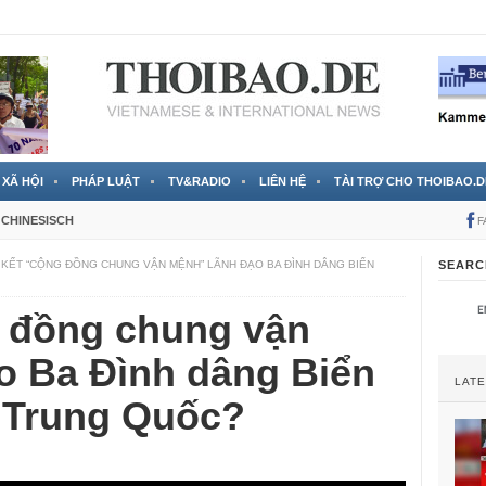
 đã được chính thức xác nhận
3 Jahren ago
XÃ HỘI
PHÁP LUẬT
TV&RADIO
LIÊN HỆ
TÀI TRỢ CHO THOIBAO.D
CHINESISCH
F
 KẾT “CỘNG ĐỒNG CHUNG VẬN MỆNH” LÃNH ĐẠO BA ĐÌNH DÂNG BIỂN
SEARC
 đồng chung vận
o Ba Đình dâng Biển
LAT
 Trung Quốc?