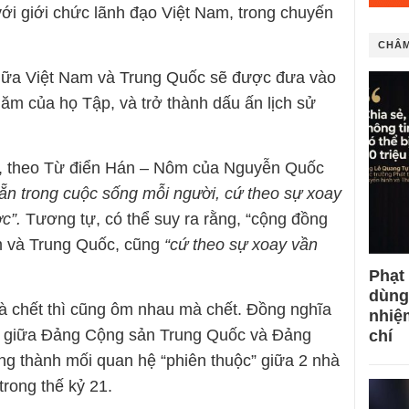
ới giới chức lãnh đạo Việt Nam, trong chuyến
CHÂM
iữa Việt Nam và Trung Quốc sẽ được đưa vào
ăm của họ Tập, và trở thành dấu ấn lịch sử
”, theo Từ điển Hán – Nôm của Nguyễn Quốc
ẵn trong cuộc sống mỗi người, cứ theo sự xoay
c”.
Tương tự, có thể suy ra rằng, “cộng đồng
m và Trung Quốc, cũng
“cứ theo sự xoay vần
Phạt
dùng
mà chết thì cũng ôm nhau mà chết. Đồng nghĩa
nhiệ
hệ giữa Đảng Cộng sản Trung Quốc và Đảng
chí
g thành mối quan hệ “phiên thuộc” giữa 2 nhà
rong thế kỷ 21.