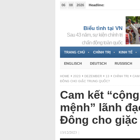
06
08
2026
Headline:
Tin bà Nguyễn Thị Thanh Nhàn đang ẩn náu tại Đức
Biểu tình tại VN
Sau 43 năm, sự kiện chính trị
chấn động toàn quốc
TRANG CHỦ
CHÍNH TRỊ
KINH TẾ
ENGLISCH
DEUTSCH
RUSSISCH
HOME
2023
DEZEMBER
13
CHÍNH TRỊ
CAM
ĐÔNG CHO GIẶC TRUNG QUỐC?
Cam kết “cộng
mệnh” lãnh đạ
Đông cho giặc
13/12/2023
|