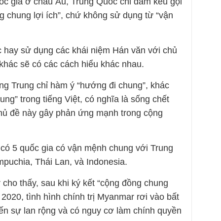
ốc gia ở châu Âu, Trung Quốc chỉ dám kêu gọi
g chung lợi ích”, chứ không sử dụng từ “vận
 hay sử dụng các khái niệm Hán văn với chủ
hác sẽ có các cách hiểu khác nhau.
 Trung chỉ hàm ý “hướng đi chung”, khác
g” trong tiếng Việt, có nghĩa là sống chết
chủ đề này gây phản ứng mạnh trong cộng
 có 5 quốc gia có vận mệnh chung với Trung
puchia, Thái Lan, và Indonesia.
 cho thấy, sau khi ký kết “cộng đồng chung
020, tình hình chính trị Myanmar rơi vào bất
ến sự lan rộng và có nguy cơ làm chính quyền