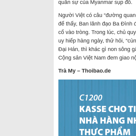
quân sự của Myanmar sụp đổ.
Người Việt có câu “đường quang
để thấy, Ban lãnh đạo Ba Đình đ
cổ vào tròng. Trong lúc, chủ qu
uy hiếp hàng ngày, thử hỏi, “cù
Đại Hán, thì khác gì non sông 
Cộng sản Việt Nam đem giao nộ
Trà My – Thoibao.de