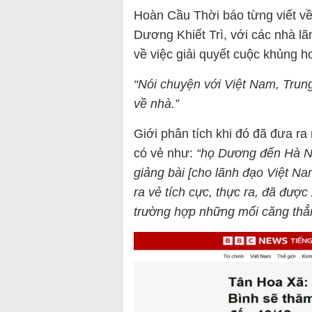
Hoàn Cầu Thời báo từng viết v
Dương Khiết Trì, với các nhà lã
về việc giải quyết cuộc khủng 
“Nói chuyện với Việt Nam, Trun
về nhà.”
Giới phân tích khi đó đã đưa ra 
có vẻ như:
“họ Dương đến Hà Nộ
giảng bài [cho lãnh đạo Việt Na
ra vẻ tích cực, thực ra, đã đượ
trường hợp những mối căng thẳn