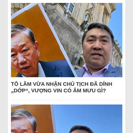
TÔ LÂM VỪA NHẬN CHỦ TỊCH ĐÃ DÍNH
„DỚP“, VƯỢNG VIN CÓ ÂM MƯU GÌ?