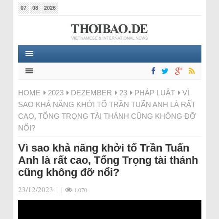
07
08
2026
HOME
2023
DEZEMBER
23
PHÁP LUẬT
VÌ
SAO KHẢ NĂNG KHỞI TỐ TRẦN TUẤN ANH LÀ RẤT
CAO, TỔNG TRỌNG TÀI THÁNH CŨNG KHÔNG ĐỠ
NỔI?
Vì sao khả năng khởi tố Trần Tuấn
Anh là rất cao, Tổng Trọng tài thánh
cũng không đỡ nổi?
23/12/2023
|
|
1.070