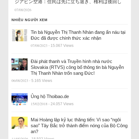
ジアビン空港：住民は先に立ち退き、権利は後回し
07/08/2026
NHIỀU NGƯỜI XEM
Tin bà Nguyễn Thị Thanh Nhàn đang ẩn náu tại
Đức đã được chính thức xác nhận
07/08/2023
- 15.067 Views
Đài phát thanh và Truyền hình nhà nước
Slovakia (RTVS) công bố thông tin bà Nguyễn
Thị Thanh Nhàn trốn sang Đức!
06/08/2023
- 5.165 Views
Ủng hộ Thoibao.de
15/02/2018
- 24.057 Views
Mai Hoàng lập kỷ lục thăng tiến: Vì sao “ngôi
sao” Tây Bắc trở thành điểm nóng của Bộ Công
an?
11/05/2026
- 18.502 Views