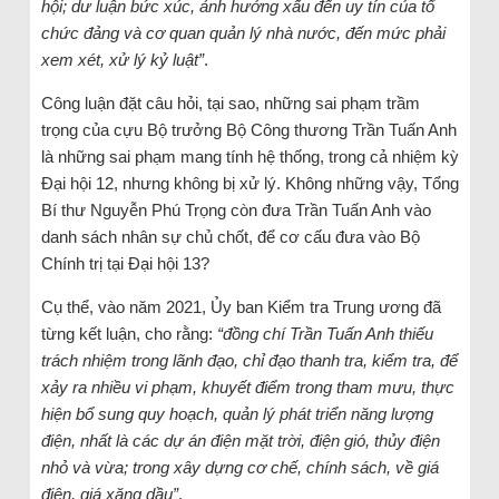
hội; dư luận bức xúc, ảnh hưởng xấu đến uy tín của tổ
chức đảng và cơ quan quản lý nhà nước, đến mức phải
xem xét, xử lý kỷ luật”
.
Công luận đặt câu hỏi, tại sao, những sai phạm trầm
trọng của cựu Bộ trưởng Bộ Công thương Trần Tuấn Anh
là những sai phạm mang tính hệ thống, trong cả nhiệm kỳ
Đại hội 12, nhưng không bị xử lý. Không những vậy, Tổng
Bí thư Nguyễn Phú Trọng còn đưa Trần Tuấn Anh vào
danh sách nhân sự chủ chốt, để cơ cấu đưa vào Bộ
Chính trị tại Đại hội 13?
Cụ thể, vào năm 2021, Ủy ban Kiểm tra Trung ương đã
từng kết luận, cho rằng:
“đồng chí Trần Tuấn Anh thiếu
trách nhiệm trong lãnh đạo, chỉ đạo thanh tra, kiểm tra, để
xảy ra nhiều vi phạm, khuyết điểm trong tham mưu, thực
hiện bổ sung quy hoạch, quản lý phát triển năng lượng
điện, nhất là các dự án điện mặt trời, điện gió, thủy điện
nhỏ và vừa; trong xây dựng cơ chế, chính sách, về giá
điện, giá xăng dầu”
.