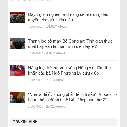
Đẩy người nghèo ra đường để nhường đặc
quyền cho giới siêu giàu
17/06/2026
- 14.527 Views
Thanh lọc bộ máy Bộ Công an: Tinh giản thực
chất hay vẫn là màn trình diễn lấy lệ?
16/06/2026
- 4.942 Views
Hàng loạt trẻ em ven sông Hồng viết tâm thư
khẩn cầu bà Ngô Phương Ly cứu giúp
28/05/2026
- 3.773 Views
“Nhà là để ở, không phải để tích sản”: Vì sao Tô
Lâm không đánh thuế Bất Động sản thứ 2?
24/05/2026
- 2.421 Views
TRUYỀN HÌNH