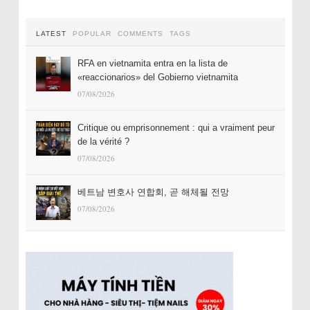
LATEST
POPULAR
COMMENTS
TAGS
RFA en vietnamita entra en la lista de
«reaccionarios» del Gobierno vietnamita
07/08/2026
Critique ou emprisonnement : qui a vraiment peur
de la vérité ?
07/08/2026
베트남 변호사 연합회, 곧 해체될 전망
07/08/2026