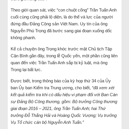
Theo giới quan sát, việc “con chuột cống” Trần Tuấn Anh
cuối cùng cũng phải lộ diện, là do thế và lực của người
đứng đầu Đảng Cộng sản Việt Nam. Uy tín của ông
Nguyễn Phú Trọng đã bước sang giai đoạn xuống dốc
không phanh.
Kể cả chuyện ông Trọng khóc trước mặt Chủ tịch Tập
Cận Bình gần đây, trong lễ Quốc yến, một phần cũng liên
quan đến việc Trần Tuấn Anh sắp bị kỷ luật, mà ông
Trọng lại bất lực.
Được biết, trong thông báo của kỳ họp thứ 34 của Ủy
ban Ủy ban Kiểm tra Trung ương, cho biết,
“đã xem xét
kết quả kiểm tra khi có dấu hiệu vi phạm đối với Ban Cán
sự Đảng Bộ Công thương, gồm: Bộ trưởng Công thương
giai đoạn 2016 – 2021, ông Trần Tuấn Anh; hai Thứ
trưởng Đỗ Thắng Hải và Hoàng Quốc Vượng; Vụ trưởng
Vụ Tổ chức cán bộ Nguyễn Anh Tuấn.”