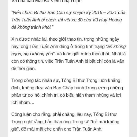
Và nhà báo Mai Bá Kiếm nhận định:
“Nếu chức Bí thư Ban Cán sự nhiệm kỳ 2016 – 2021 của
Trần Tuấn Anh bị cách, thì vết xe đổ của Vũ Huy Hoàng
đã không tránh khỏi.”
Xin được nhắc lại, theo giới thạo tin, trong những ngày
này, ông Trần Tuấn Anh đang ở trong tình trạng
“ăn không
ngon, ngủ không yên”,
và luôn giật mình thon thót. Nhất là
còn có thông tin, việc Trần Tuấn Anh bị bắt chỉ còn là vấn
đề thời gian.
Trong công tác nhân sự, Tổng Bí thư Trọng luôn khẳng
định, không đưa vào Ban Chấp hành Trung ương những
phần tử cơ hội chính trị, có biểu hiện tham nhũng và lợi
ích nhóm…
Công luận cho rằng, phải chăng, lâu nay, Tổng Bí thư
Trọng nghĩ rằng, bản thân ông Trọng sẽ “trẻ mãi không
già”, để mãi mãi che chắn cho Trần Tuấn Anh.