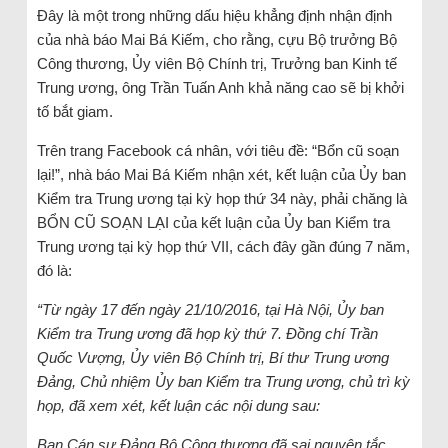
Đây là một trong những dấu hiệu khẳng định nhận định
của nhà báo Mai Bá Kiếm, cho rằng, cựu Bộ trưởng Bộ
Công thương, Ủy viên Bộ Chính trị, Trưởng ban Kinh tế
Trung ương, ông Trần Tuấn Anh khả năng cao sẽ bị khởi
tố bắt giam.
Trên trang Facebook cá nhân, với tiêu đề: “Bổn cũ soạn
lại!”, nhà báo Mai Bá Kiếm nhận xét, kết luận của Ủy ban
Kiểm tra Trung ương tại kỳ họp thứ 34 này, phải chăng là
BỔN CŨ SOẠN LẠI của kết luận của Ủy ban Kiểm tra
Trung ương tại kỳ họp thứ VII, cách đây gần đúng 7 năm,
đó là:
“Từ ngày 17 đến ngày 21/10/2016, tại Hà Nội, Ủy ban
Kiểm tra Trung ương đã họp kỳ thứ 7. Đồng chí Trần
Quốc Vượng, Ủy viên Bộ Chính trị, Bí thư Trung ương
Đảng, Chủ nhiệm Ủy ban Kiểm tra Trung ương, chủ trì kỳ
họp, đã xem xét, kết luận các nội dung sau:
Ban Cán sự Đảng Bộ Công thương đã sai nguyên tắc,