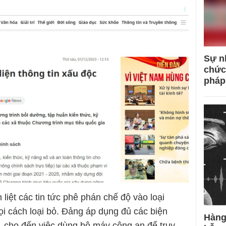
Sự n
chức
pháp
liệt các tin tức phê phán chế độ vào loại
mọi cách loại bỏ. Đảng áp dụng đủ các biện
Hàng
o, cho đến việc dùng bộ máy công an để truy