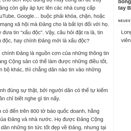
bỗng
tay 
Đảng còn gây áp lực lên các nhà cung cấp
uTube, Google… buộc phải khóa, chặn, hoặc
NEUES
 mạng xã hội mà Đảng cho là bất lợi đối với họ.
Lon
ưa tin “xấu độc”. Vậy, câu hỏi đặt ra là, tin
viên
u độc, hay chính Đảng mới là xấu độc?
, chính Đảng là nguồn cơn của những thông tin
ảng Cộng sản có thể làm được những điều tốt,
 bộ khác, thì chẳng dân nào tin vào những
nh đúng sự thật, bởi người dân có thể tự kiểm
 chỉ biết nghe gì tin nấy.
 có đến trên 800 tờ báo quốc doanh, hằng
 của Đảng và nhà nước. Họ được Đảng Cộng
dân những tin tức tốt đẹp về Đảng, nhưng tại