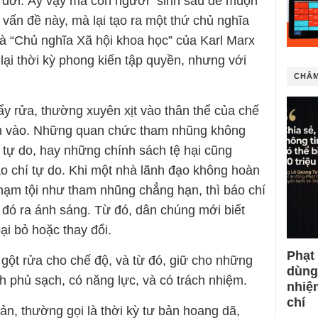
a đời. Ấy vậy mà con người “sinh sau đẻ muộn”
vấn đề này, mà lại tạo ra một thứ chủ nghĩa
 là “Chủ nghĩa Xã hội khoa học” của Karl Marx
lại thời kỳ phong kiến tập quyền, nhưng với
CHÂM
ẩy rửa, thường xuyên xịt vào thân thể của chế
ám vào. Những quan chức tham nhũng không
 tự do, hay những chính sách tệ hại cũng
 chí tự do. Khi một nhà lãnh đạo không hoàn
hạm tội như tham nhũng chẳng hạn, thì báo chí
 đó ra ánh sáng. Từ đó, dân chúng mới biết
ại bỏ hoặc thay đổi.
Phạt
 gột rửa cho chế độ, và từ đó, giữ cho những
dùng
 phủ sạch, có năng lực, và có trách nhiệm.
nhiệ
chí
n, thường gọi là thời kỳ tư bản hoang dã,