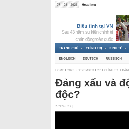
07
08
2026
Headline:
Tin bà Nguyễn Thị Thanh Nhàn đang ẩn náu tại Đức
Biểu tình tại VN
Sau 43 năm, sự kiện chính trị
chấn động toàn quốc
TRANG CHỦ
CHÍNH TRỊ
KINH TẾ
ENGLISCH
DEUTSCH
RUSSISCH
HOME
2023
DEZEMBER
27
CHÍNH TRỊ
ĐẢNG
Đảng xấu và độ
độc?
27/12/2023
|