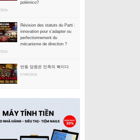
polémico?
/2026
Révision des statuts du Parti :
innovation pour s’adapter ou
perfectionnement du
mécanisme de direction ?
/2026
반동 당원은 민족의 복이다
07/08/2026