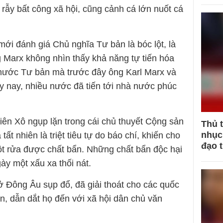
 rẫy bất công xã hội, cũng cảnh cá lớn nuốt cá
ới đánh giá Chủ nghĩa Tư bản là bóc lột, là
g Marx không nhìn thấy khả năng tự tiến hóa
nước Tư bản mà trước đây ông Karl Marx và
gày nay, nhiều nước đã tiến tới nhà nước phúc
iên Xô ngụp lặn trong cái chủ thuyết Cộng sản
Thủ 
nhục 
 tất nhiên là triệt tiêu tự do báo chí, khiến cho
đạo 
t rửa được chất bẩn. Những chất bẩn độc hại
gày một xấu xa thối nát.
 Đông Âu sụp đổ, đã giải thoát cho các quốc
n, dẫn dắt họ đến với xã hội dân chủ văn