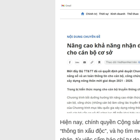
Hiện nay, chính quyền Cộng sản 
“thông tin xấu độc”, và họ tìm 
pháp, từ việc cấm báo chí tự d