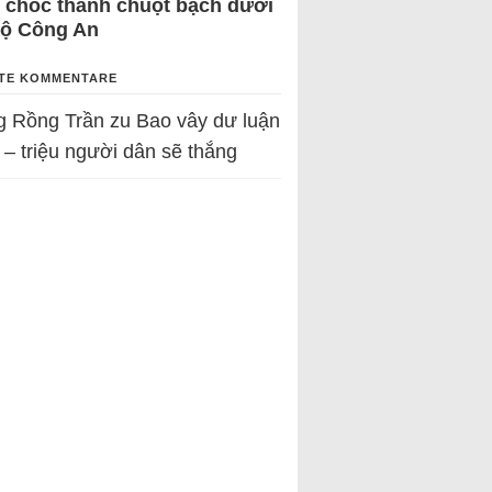
 chốc thành chuột bạch dưới
Bộ Công An
TE KOMMENTARE
g Rồng Trần
zu
Bao vây dư luận
 – triệu người dân sẽ thắng