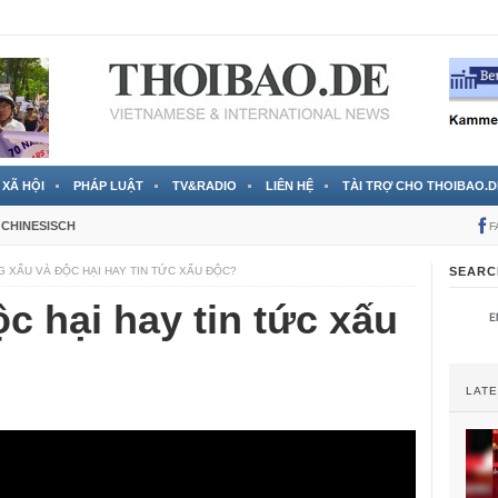
 đã được chính thức xác nhận
3 Jahren ago
XÃ HỘI
PHÁP LUẬT
TV&RADIO
LIÊN HỆ
TÀI TRỢ CHO THOIBAO.D
CHINESISCH
F
 XẤU VÀ ĐỘC HẠI HAY TIN TỨC XẤU ĐỘC?
SEARC
c hại hay tin tức xấu
LAT