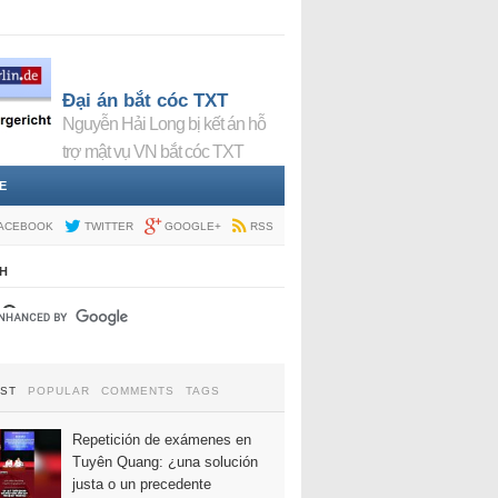
Đại án bắt cóc TXT
Nguyễn Hải Long bị kết án hỗ
trợ mật vụ VN bắt cóc TXT
E
ACEBOOK
TWITTER
GOOGLE+
RSS
H
EST
POPULAR
COMMENTS
TAGS
Repetición de exámenes en
Tuyên Quang: ¿una solución
justa o un precedente