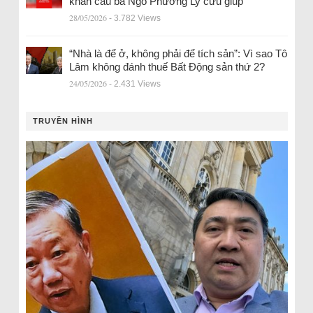
khẩn cầu bà Ngô Phương Ly cứu giúp
28/05/2026
- 3.782 Views
“Nhà là để ở, không phải để tích sản”: Vì sao Tô
Lâm không đánh thuế Bất Động sản thứ 2?
24/05/2026
- 2.431 Views
TRUYỀN HÌNH