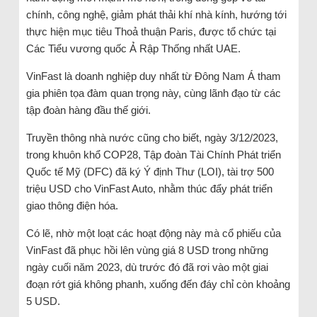
chính, công nghệ, giảm phát thải khí nhà kính, hướng tới
thực hiện mục tiêu Thoả thuận Paris, được tổ chức tại
Các Tiểu vương quốc Ả Rập Thống nhất UAE.
VinFast là doanh nghiệp duy nhất từ Đông Nam Á tham
gia phiên tọa đàm quan trọng này, cùng lãnh đạo từ các
tập đoàn hàng đầu thế giới.
Truyền thông nhà nước cũng cho biết, ngày 3/12/2023,
trong khuôn khổ COP28, Tập đoàn Tài Chính Phát triển
Quốc tế Mỹ (DFC) đã ký Ý định Thư (LOI), tài trợ 500
triệu USD cho VinFast Auto, nhằm thúc đẩy phát triển
giao thông điện hóa.
Có lẽ, nhờ một loạt các hoạt động này mà cổ phiếu của
VinFast đã phục hồi lên vùng giá 8 USD trong những
ngày cuối năm 2023, dù trước đó đã rơi vào một giai
đoạn rớt giá không phanh, xuống đến đáy chỉ còn khoảng
5 USD.