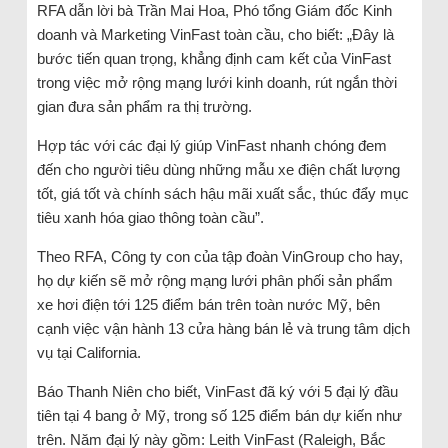
RFA dẫn lời bà Trần Mai Hoa, Phó tổng Giám đốc Kinh
doanh và Marketing VinFast toàn cầu, cho biết: „Đây là
bước tiến quan trọng, khẳng định cam kết của VinFast
trong việc mở rộng mạng lưới kinh doanh, rút ngắn thời
gian đưa sản phẩm ra thị trường.
Hợp tác với các đại lý giúp VinFast nhanh chóng đem
đến cho người tiêu dùng những mẫu xe điện chất lượng
tốt, giá tốt và chính sách hậu mãi xuất sắc, thúc đẩy mục
tiêu xanh hóa giao thông toàn cầu”.
Theo RFA, Công ty con của tập đoàn VinGroup cho hay,
họ dự kiến sẽ mở rộng mạng lưới phân phối sản phẩm
xe hơi điện tới 125 điểm bán trên toàn nước Mỹ, bên
cạnh việc vận hành 13 cửa hàng bán lẻ và trung tâm dịch
vụ tại California.
Báo Thanh Niên cho biết, VinFast đã ký với 5 đại lý đầu
tiên tại 4 bang ở Mỹ, trong số 125 điểm bán dự kiến như
trên. Năm đại lý này gồm: Leith VinFast (Raleigh, Bắc