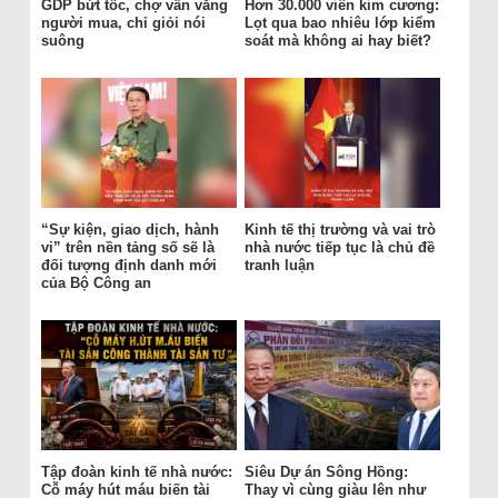
GDP bứt tốc, chợ vẫn vắng
Hơn 30.000 viên kim cương:
người mua, chỉ giỏi nói
Lọt qua bao nhiêu lớp kiểm
suông
soát mà không ai hay biết?
“Sự kiện, giao dịch, hành
Kinh tế thị trường và vai trò
vi” trên nền tảng số sẽ là
nhà nước tiếp tục là chủ đề
đối tượng định danh mới
tranh luận
của Bộ Công an
Tập đoàn kinh tế nhà nước:
Siêu Dự án Sông Hồng:
Cỗ máy hút máu biến tài
Thay vì cùng giàu lên như