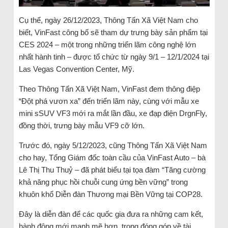
Cụ thể, ngày 26/12/2023, Thông Tấn Xã Việt Nam cho
biết, VinFast công bố sẽ tham dự trưng bày sản phẩm tại
CES 2024 – một trong những triển lãm công nghệ lớn
nhất hành tinh – được tổ chức từ ngày 9/1 – 12/1/2024 tại
Las Vegas Convention Center, Mỹ.
Theo Thông Tấn Xã Việt Nam, VinFast đem thông điệp
“Đột phá vươn xa” đến triển lãm này, cùng với mẫu xe
mini sSUV VF3 mới ra mắt lần đầu, xe đạp điện DrgnFly,
đồng thời, trưng bày mẫu VF9 cỡ lớn.
Trước đó, ngày 5/12/2023, cũng Thông Tấn Xã Việt Nam
cho hay, Tổng Giám đốc toàn cầu của VinFast Auto – bà
Lê Thị Thu Thuỷ – đã phát biểu tại tọa đàm “Tăng cường
khả năng phục hồi chuỗi cung ứng bền vững” trong
khuôn khổ Diễn đàn Thương mại Bền Vững tại COP28.
Đây là diễn đàn để các quốc gia đưa ra những cam kết,
hành động mới mạnh mẽ hơn, trong đóng góp về tài