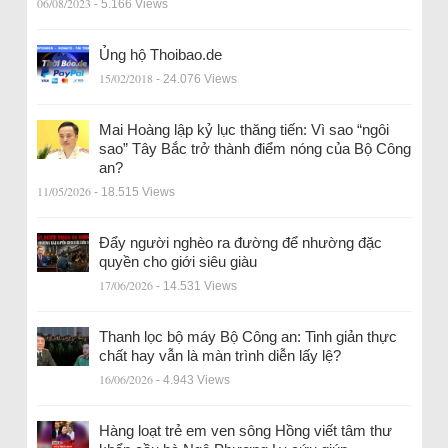
06/08/2023
- 5.166 Views
Ủng hộ Thoibao.de
15/02/2018
- 24.076 Views
Mai Hoàng lập kỷ lục thăng tiến: Vì sao “ngôi
sao” Tây Bắc trở thành điểm nóng của Bộ Công
an?
11/05/2026
- 18.515 Views
Đẩy người nghèo ra đường để nhường đặc
quyền cho giới siêu giàu
17/06/2026
- 14.531 Views
Thanh lọc bộ máy Bộ Công an: Tinh giản thực
chất hay vẫn là màn trình diễn lấy lệ?
16/06/2026
- 4.943 Views
Hàng loạt trẻ em ven sông Hồng viết tâm thư