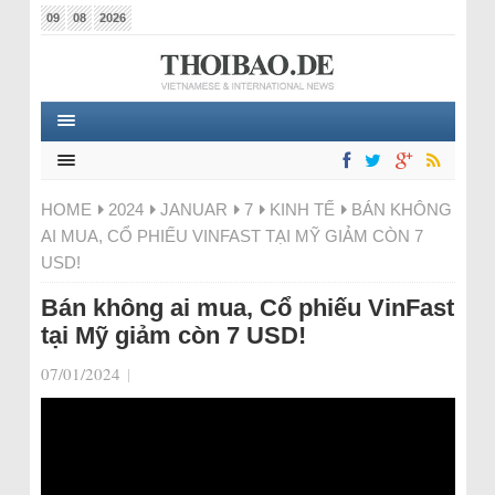
09
08
2026
HOME
2024
JANUAR
7
KINH TẾ
BÁN KHÔNG
AI MUA, CỔ PHIẾU VINFAST TẠI MỸ GIẢM CÒN 7
USD!
Bán không ai mua, Cổ phiếu VinFast
tại Mỹ giảm còn 7 USD!
07/01/2024
|