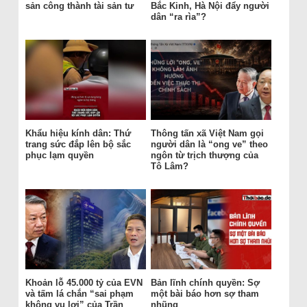
sản công thành tài sản tư
Bắc Kinh, Hà Nội đẩy người
dân “ra rìa”?
Khẩu hiệu kính dân: Thứ
Thông tấn xã Việt Nam gọi
trang sức đắp lên bộ sắc
người dân là “ong ve” theo
phục lạm quyền
ngôn từ trịch thượng của
Tô Lâm?
Khoản lỗ 45.000 tỷ của EVN
Bản lĩnh chính quyền: Sợ
và tấm lá chắn “sai phạm
một bài báo hơn sợ tham
không vụ lợi” của Trần
nhũng