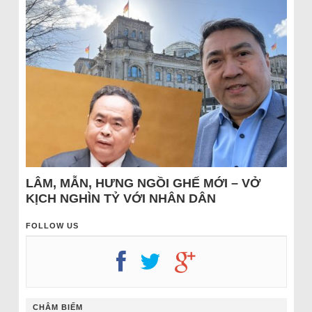
LÂM, MẪN, HƯNG NGỒI GHẾ MỚI – VỞ
KỊCH NGHÌN TỶ VỚI NHÂN DÂN
FOLLOW US
CHÂM BIẾM