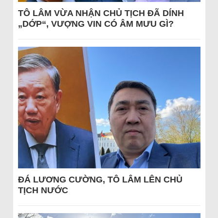
TÔ LÂM VỪA NHẬN CHỦ TỊCH ĐÃ DÍNH
„DỚP“, VƯỢNG VIN CÓ ÂM MƯU GÌ?
ĐÁ LƯƠNG CƯỜNG, TÔ LÂM LÊN CHỦ
TỊCH NƯỚC