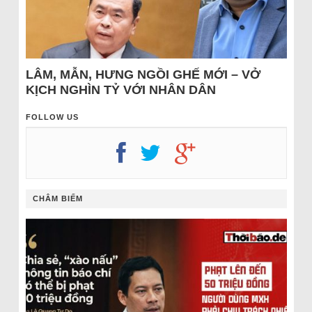
LÂM, MẪN, HƯNG NGỒI GHẾ MỚI – VỞ
KỊCH NGHÌN TỶ VỚI NHÂN DÂN
FOLLOW US
CHÂM BIẾM