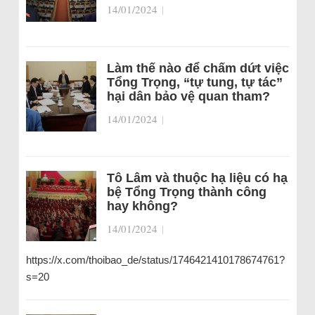
14/01/2024
|
Làm thế nào để chấm dứt việc
Tổng Trọng, “tự tung, tự tác”
hại dân bảo vệ quan tham?
14/01/2024
|
Tô Lâm và thuộc hạ liệu có hạ
bệ Tổng Trọng thành công
hay không?
14/01/2024
|
https://x.com/thoibao_de/status/1746421410178674761?
s=20