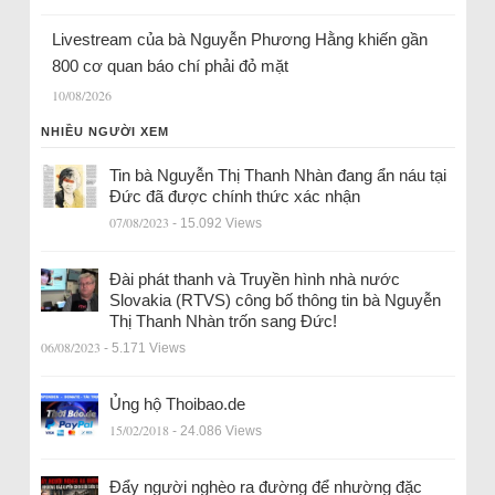
Livestream của bà Nguyễn Phương Hằng khiến gần
800 cơ quan báo chí phải đỏ mặt
10/08/2026
NHIỀU NGƯỜI XEM
Tin bà Nguyễn Thị Thanh Nhàn đang ẩn náu tại
Đức đã được chính thức xác nhận
07/08/2023
- 15.092 Views
Đài phát thanh và Truyền hình nhà nước
Slovakia (RTVS) công bố thông tin bà Nguyễn
Thị Thanh Nhàn trốn sang Đức!
06/08/2023
- 5.171 Views
Ủng hộ Thoibao.de
15/02/2018
- 24.086 Views
Đẩy người nghèo ra đường để nhường đặc