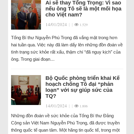
Ai sẽ thay Tổng Trọng: Vì sao
nếu ông Tô sẽ là một mối họa
cho Việt nam?
14/01/2024
|
|
1.529
Tổng Bí thư Nguyễn Phú Trọng đã vắng mặt trong hơn
hai tuần qua. Việc này đã làm dấy lên những đồn đoán về
tình trạng sức khỏe rất xấu, thậm chí “đã nguy kịch” của
ông. Trong giai đoạn…
Bộ Quốc phòng triển khai Kế
hoạch chống Tô đại “phản
loạn” với sự giúp sức của
TQ?
14/01/2024
|
|
1.806
Những đồn đoán về sức khỏe của Tổng Bí thư Đảng
Cộng sản Việt Nam Nguyễn Phú Trọng, đã được truyền
thông quốc tế quan tâm. Một hãng tin quốc tế, trong một