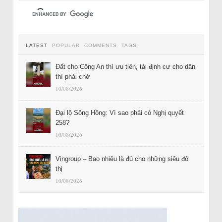
LATEST
POPULAR
COMMENTS
TAGS
Đất cho Công An thì ưu tiên, tái định cư cho dân
thì phải chờ
10/08/2026
Đại lộ Sông Hồng: Vì sao phải có Nghị quyết
258?
10/08/2026
Vingroup – Bao nhiêu là đủ cho những siêu đô
thị
10/08/2026