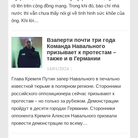
rộ lên trên cộng đồng mạng. Trong khi đó, báo chí nhà
nước thì vẫn chưa thấy nói gì về tình hình sức khỏe của
ông. Khi lời…
Взаперти почти три года
Команда Навального
призывает к протестам –
также и в Германии
14/01/2024
|
Глава Кремля Путин запер Навального в печально
известной тюрьме в полярном регионе. Сторонники
российского оппозиционера сейчас призывают к
протестам – но только за рубежом. Демонстрации
пройдут в десяти городах Германии. Сторонники
оппонента Кремля Алексея Навального призвали
провести демонстрации по всему…