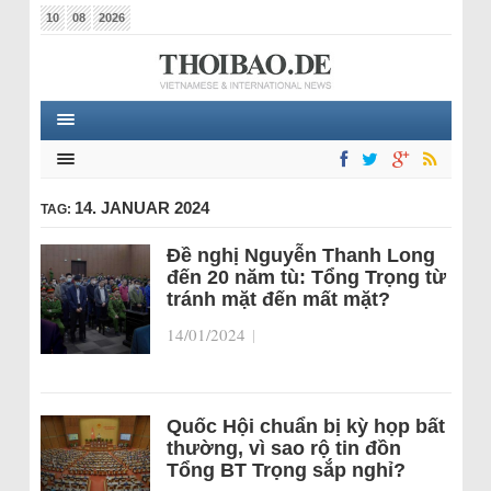
10
08
2026
14. JANUAR 2024
TAG:
Đề nghị Nguyễn Thanh Long
đến 20 năm tù: Tổng Trọng từ
tránh mặt đến mất mặt?
14/01/2024
|
Quốc Hội chuẩn bị kỳ họp bất
thường, vì sao rộ tin đồn
Tổng BT Trọng sắp nghỉ?