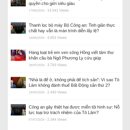
quyền cho giới siêu giàu
17/06/2026
- 14.541 Views
Thanh lọc bộ máy Bộ Công an: Tinh giản thực
chất hay vẫn là màn trình diễn lấy lệ?
16/06/2026
- 4.953 Views
Hàng loạt trẻ em ven sông Hồng viết tâm thư
khẩn cầu bà Ngô Phương Ly cứu giúp
28/05/2026
- 3.793 Views
“Nhà là để ở, không phải để tích sản”: Vì sao Tô
Lâm không đánh thuế Bất Động sản thứ 2?
24/05/2026
- 2.440 Views
Công an gây thiệt hại được miễn tội hình sự: Nỗ
lực loại trừ trách nhiệm của Tô Lâm?
07/07/2026
- 2.344 Views