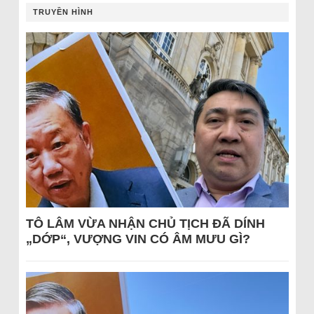
TRUYỀN HÌNH
TÔ LÂM VỪA NHẬN CHỦ TỊCH ĐÃ DÍNH
„DỚP“, VƯỢNG VIN CÓ ÂM MƯU GÌ?