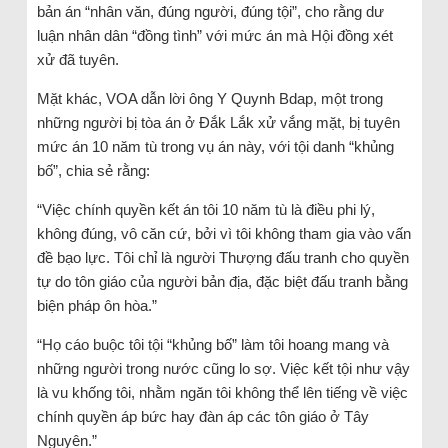
bản án “nhân văn, đúng người, đúng tội”, cho rằng dư
luận nhân dân “đồng tình” với mức án mà Hội đồng xét
xử đã tuyên.
Mặt khác, VOA dẫn lời ông Y Quynh Bdap, một trong
những người bị tòa án ở Đắk Lắk xử vắng mặt, bị tuyên
mức án 10 năm tù trong vụ án này, với tội danh “khủng
bố”, chia sẻ rằng:
“Việc chính quyền kết án tôi 10 năm tù là điều phi lý,
không đúng, vô căn cứ, bởi vì tôi không tham gia vào vấn
đề bạo lực. Tôi chỉ là người Thượng đấu tranh cho quyền
tự do tôn giáo của người bản địa, đặc biệt đấu tranh bằng
biện pháp ôn hòa.”
“Họ cáo buộc tôi tội “khủng bố” làm tôi hoang mang và
những người trong nước cũng lo sợ. Việc kết tội như vậy
là vu khống tôi, nhằm ngăn tôi không thể lên tiếng về việc
chính quyền áp bức hay đàn áp các tôn giáo ở Tây
Nguyên.”