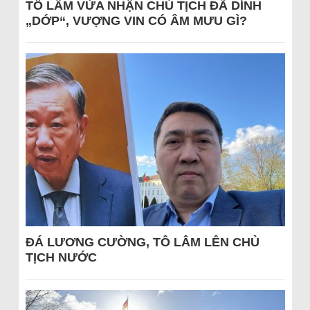
TÔ LÂM VỪA NHẬN CHỦ TỊCH ĐÃ DÍNH
„DỚP“, VƯỢNG VIN CÓ ÂM MƯU GÌ?
ĐÁ LƯƠNG CƯỜNG, TÔ LÂM LÊN CHỦ
TỊCH NƯỚC