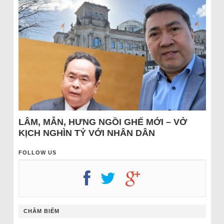
LÂM, MẪN, HƯNG NGỒI GHẾ MỚI – VỞ
KỊCH NGHÌN TỶ VỚI NHÂN DÂN
FOLLOW US
CHÂM BIẾM