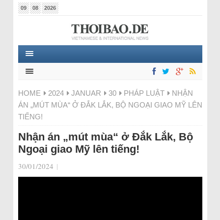
09
08
2026
HOME
2024
JANUAR
30
PHÁP LUẬT
NHẬN
ÁN „MÚT MÙA“ Ở ĐẮK LẮK, BỘ NGOẠI GIAO MỸ LÊN
TIẾNG!
Nhận án „mút mùa“ ở Đắk Lắk, Bộ
Ngoại giao Mỹ lên tiếng!
30/01/2024
|