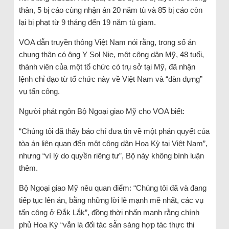
thân, 5 bị cáo cùng nhận án 20 năm tù và 85 bị cáo còn
lại bị phạt từ 9 tháng đến 19 năm tù giam.
VOA dẫn truyền thông Việt Nam nói rằng, trong số án
chung thân có ông Y Sol Nie, một công dân Mỹ, 48 tuổi,
thành viên của một tổ chức có trụ sở tại Mỹ, đã nhận
lệnh chỉ đạo từ tổ chức này về Việt Nam và “dàn dựng”
vụ tấn công.
Người phát ngôn Bộ Ngoại giao Mỹ cho VOA biết:
“Chúng tôi đã thấy báo chí đưa tin về một phán quyết của
tòa án liên quan đến một công dân Hoa Kỳ tại Việt Nam”,
nhưng “vì lý do quyền riêng tư”, Bộ này không bình luận
thêm.
Bộ Ngoại giao Mỹ nêu quan điểm: “Chúng tôi đã và đang
tiếp tục lên án, bằng những lời lẽ mạnh mẽ nhất, các vụ
tấn công ở Đắk Lắk”, đồng thời nhấn mạnh rằng chính
phủ Hoa Kỳ “vẫn là đối tác sẵn sàng hợp tác thực thi