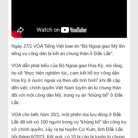
Ngày 27/1 VOA Tiếng Việt loan tin “Bộ Ngoại giao Mỹ lên
tiếng vụ công dân bị kết án chung thân ở Đắk Lắk”.
VOA dẫn phát biểu của Bộ Ngoại giao Hoa Kỳ, nói rằng,
họ sẽ “thực hiện nghiêm túc, cam kết hỗ trợ công dân
Hoa Kỳ ở nước ngoài và theo dõi tình hình” khi đề cập
đến việc chính quyền Việt Nam tuyên án tù chung thân
đối với một công dân Mỹ, trong vụ án “khủng bố” ở Đắk
Lắk.
VOA cho biết, hôm 20/1, một phiên tòa lưu động ở Đắk
Lắk đã xét xử 100 người trong vụ “khủng bố” tấn công trụ
sở chính quyền, xảy ra tại huyện Cư Kuin, tỉnh Đắk Lắk,
hồi tháng 6/2023. Kết quả, có 10 bị cáo bị tuyên tù chung