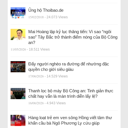
Ủng hộ Thoibao.de
15/02/2018
- 24.073 Views
Mai Hoàng lập kỷ lục thăng tiến: Vì sao “ngôi
sao” Tây Bắc trở thành điểm nóng của Bộ Công
an?
11/05/2026
- 18.511 Views
Đẩy người nghèo ra đường để nhường đặc
quyền cho giới siêu giàu
17/06/2026
- 14.529 Views
Thanh lọc bộ máy Bộ Công an: Tinh giản thực
chất hay vẫn là màn trình diễn lấy lệ?
16/06/2026
- 4.943 Views
Hàng loạt trẻ em ven sông Hồng viết tâm thư
khẩn cầu bà Ngô Phương Ly cứu giúp