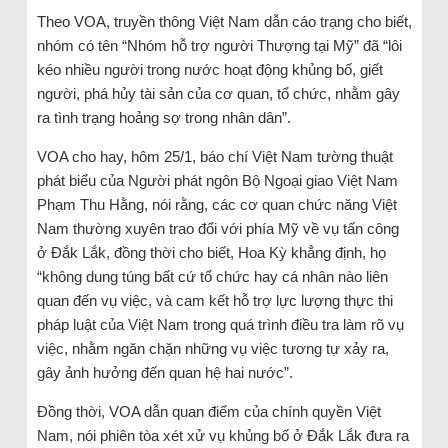
Theo VOA, truyền thông Việt Nam dẫn cáo trạng cho biết,
nhóm có tên “Nhóm hỗ trợ người Thượng tại Mỹ” đã “lôi
kéo nhiều người trong nước hoạt động khủng bố, giết
người, phá hủy tài sản của cơ quan, tổ chức, nhằm gây
ra tình trạng hoảng sợ trong nhân dân”.
VOA cho hay, hôm 25/1, báo chí Việt Nam tường thuật
phát biểu của Người phát ngôn Bộ Ngoại giao Việt Nam
Phạm Thu Hằng, nói rằng, các cơ quan chức năng Việt
Nam thường xuyên trao đổi với phía Mỹ về vụ tấn công
ở Đắk Lắk, đồng thời cho biết, Hoa Kỳ khẳng định, họ
“không dung túng bất cứ tổ chức hay cá nhân nào liên
quan đến vụ việc, và cam kết hỗ trợ lực lượng thực thi
pháp luật của Việt Nam trong quá trình điều tra làm rõ vụ
việc, nhằm ngăn chặn những vụ việc tương tự xảy ra,
gây ảnh hưởng đến quan hệ hai nước”.
Đồng thời, VOA dẫn quan điểm của chính quyền Việt
Nam, nói phiên tòa xét xử vụ khủng bố ở Đắk Lắk đưa ra