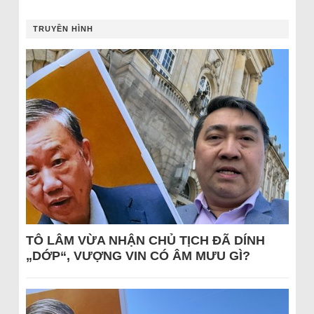
TRUYỀN HÌNH
TÔ LÂM VỪA NHẬN CHỦ TỊCH ĐÃ DÍNH
„DỚP“, VƯỢNG VIN CÓ ÂM MƯU GÌ?