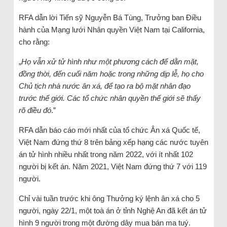
RFA dẫn lời Tiến sỹ Nguyễn Bá Tùng, Trưởng ban Điều
hành của Mạng lưới Nhân quyền Việt Nam tại California,
cho rằng:
„
Họ vẫn xử tử hình như một phương cách để dằn mặt,
đồng thời, đến cuối năm hoặc trong những dịp lễ, họ cho
Chủ tịch nhà nước ân xá, để tạo ra bộ mặt nhân đạo
trước thế giới. Các tổ chức nhân quyền thế giới sẽ thấy
rõ điều đó
.”
RFA dẫn báo cáo mới nhất của tổ chức Ân xá Quốc tế,
Việt Nam đứng thứ 8 trên bảng xếp hạng các nước tuyên
án tử hình nhiều nhất trong năm 2022, với ít nhất 102
người bị kết án. Năm 2021, Việt Nam đứng thứ 7 với 119
người.
Chỉ vài tuần trước khi ông Thưởng ký lệnh ân xá cho 5
người, ngày 22/1, một toà án ở tỉnh Nghệ An đã kết án tử
hình 9 người trong một đường dây mua bán ma tuý.