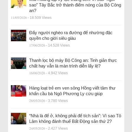
sao” Tây Bắc trở thành điểm nóng của Bộ Công
an?
11/05/2026
- 18.509 Views
Đẩy người nghèo ra đường để nhường đặc
quyền cho giới siêu giàu
17/06/2026
- 14.528 Views
Thanh lọc bộ máy Bộ Công an: Tinh giản thực
chất hay vẫn là màn trình diễn lấy lệ?
16/06/2026
- 4.942 Views
Hàng loạt trẻ em ven sông Hồng viết tâm thư
khẩn cầu bà Ngô Phương Ly cứu giúp
28/05/2026
- 3.780 Views
“Nhà là để ở, không phải để tích sản”: Vì sao Tô
Lâm không đánh thuế Bất Động sản thứ 2?
24/05/2026
- 2.427 Views