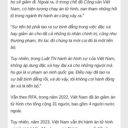
họ sẽ giảm đi. Ngoài ra, ở trong chế độ Cộng sản Việt
Nam, có hiện tượng chạy án tử hình, nạn tham nhũng hối
lộ trong ngành thi hành án cũng xảy ra
.”
“
Sự tiến bộ phải tạo ra sự bình đẳng trong việc đặc xá
hay giảm án cho tất cả những tù nhân chính trị, cũng như
thường phạm, thì lúc đó chúng ta mới coi đó là một tiến
bộ.
Tuy nhiên, trong Luật Thi hành án hình sự của Việt Nam,
không áp dụng đặc xá hay đại xá cho những người mà
họ gọi là vi phạm an ninh quốc gia. Điều này đã tạo ra
sự bất bình đẳng rồi, và do vậy, tôi không coi hành động
ân xá là tiến bộ
.”
Vẫn theo RFA, trong năm 2022, Việt Nam đã ân giảm án
tử hình cho tổng cộng 31 người, bao gồm 4 người nước
ngoài.
Tuy nhiên, năm 2023, Việt Nam vẫn thi hành án tử hình