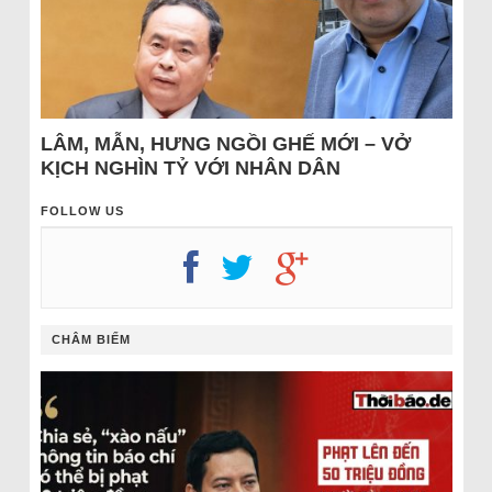
LÂM, MẪN, HƯNG NGỒI GHẾ MỚI – VỞ
KỊCH NGHÌN TỶ VỚI NHÂN DÂN
FOLLOW US
CHÂM BIẾM