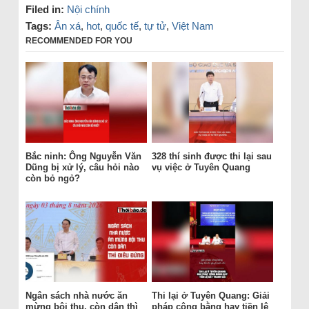
Filed in:
Nội chính
Tags:
Ân xá
,
hot
,
quốc tế
,
tự tử
,
Việt Nam
RECOMMENDED FOR YOU
Bắc ninh: Ông Nguyễn Văn
328 thí sinh được thi lại sau
Dũng bị xử lý, câu hỏi nào
vụ việc ở Tuyên Quang
còn bỏ ngỏ?
Ngân sách nhà nước ăn
Thi lại ở Tuyên Quang: Giải
mừng bội thu, còn dân thì
pháp công bằng hay tiền lệ