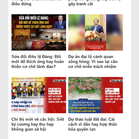
điêu đứng
gây tranh cãi
Sửa đổi điều lệ Đảng: Đổi
Dự án đại lộ cảnh quan
mới để thích ứng hay hoàn
sông hồng: Vì sao lại cần
thiện cơ chế lãnh đạo?
cơ chế miễn trách nhiệm
Chỉ thị mới về các hội: Siết
Dự thảo luật đất đai: Cải
kỷ cương hay thu hẹp
cách vì dân hay hợp thức
không gian xã hội
hóa quyền lực