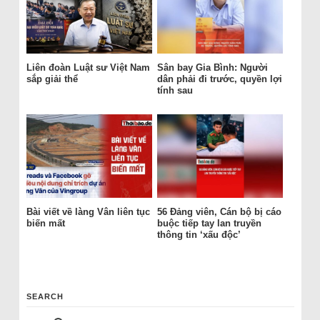
Liên đoàn Luật sư Việt Nam
Sân bay Gia Bình: Người
sắp giải thể
dân phải đi trước, quyền lợi
tính sau
Bài viết về làng Vân liên tục
56 Đảng viên, Cán bộ bị cáo
biến mất
buộc tiếp tay lan truyền
thông tin ‘xấu độc’
SEARCH