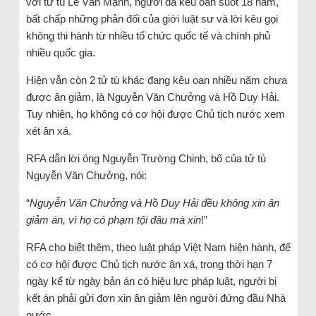
với tử tù Lê Văn Mạnh, người đã kêu oan suốt 18 năm,
bất chấp những phản đối của giới luật sư và lời kêu gọi
không thi hành từ nhiều tổ chức quốc tế và chính phủ
nhiều quốc gia.
Hiện vẫn còn 2 tử tù khác đang kêu oan nhiều năm chưa
được ân giảm, là Nguyễn Văn Chưởng và Hồ Duy Hải.
Tuy nhiên, họ không có cơ hội được Chủ tịch nước xem
xét ân xá.
RFA dẫn lời ông Nguyễn Trường Chinh, bố của tử tù
Nguyễn Văn Chưởng, nói:
“
Nguyễn Văn Chưởng và Hồ Duy Hải đều không xin ân
giảm án, vì họ có phạm tội đâu mà xin
!”
RFA cho biết thêm, theo luật pháp Việt Nam hiện hành, để
có cơ hội được Chủ tịch nước ân xá, trong thời hạn 7
ngày kể từ ngày bản án có hiệu lực pháp luật, người bị
kết án phải gửi đơn xin ân giảm lên người đứng đầu Nhà
nước.