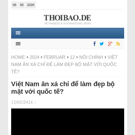
08
08
2026
HOME
2024
FEBRUAR
12
NỘI CHÍNH
VIỆT
NAM ÂN XÁ CHỈ ĐỂ LÀM ĐẸP BỘ MẶT VỚI QUỐC
TẾ?
Việt Nam ân xá chỉ để làm đẹp bộ
mặt với quốc tế?
12/02/2024
|