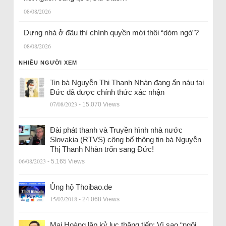
08/08/2026
Dựng nhà ở đâu thì chính quyền mới thôi “dòm ngó”?
08/08/2026
NHIỀU NGƯỜI XEM
Tin bà Nguyễn Thị Thanh Nhàn đang ẩn náu tại
Đức đã được chính thức xác nhận
07/08/2023
- 15.070 Views
Đài phát thanh và Truyền hình nhà nước
Slovakia (RTVS) công bố thông tin bà Nguyễn
Thị Thanh Nhàn trốn sang Đức!
06/08/2023
- 5.165 Views
Ủng hộ Thoibao.de
15/02/2018
- 24.068 Views
Mai Hoàng lập kỷ lục thăng tiến: Vì sao “ngôi