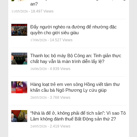
an?
11/05/2026
- 18.497 Views
Đẩy người nghèo ra đường để nhường đặc
quyền cho giới siêu giàu
17/06/2026
- 14.527 Views
Thanh lọc bộ máy Bộ Công an: Tinh giản thực
chất hay vẫn là màn trình diễn lấy lệ?
16/06/2026
- 4.939 Views
Hàng loạt trẻ em ven sông Hồng viết tâm thư
khẩn cầu bà Ngô Phương Ly cứu giúp
28/05/2026
- 3.768 Views
“Nhà là để ở, không phải để tích sản”: Vì sao Tô
Lâm không đánh thuế Bất Động sản thứ 2?
24/05/2026
- 2.419 Views