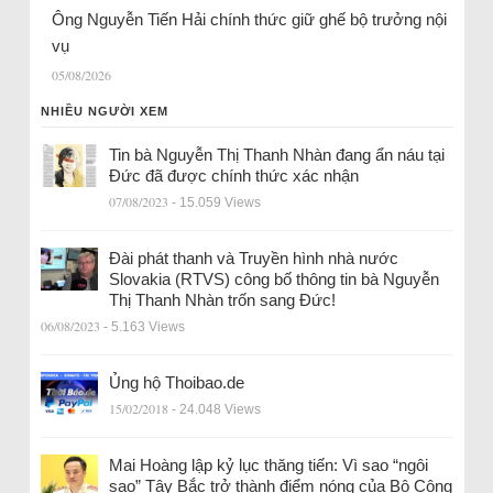
Ông Nguyễn Tiến Hải chính thức giữ ghế bộ trưởng nội
vụ
05/08/2026
NHIỀU NGƯỜI XEM
Tin bà Nguyễn Thị Thanh Nhàn đang ẩn náu tại
Đức đã được chính thức xác nhận
07/08/2023
- 15.059 Views
Đài phát thanh và Truyền hình nhà nước
Slovakia (RTVS) công bố thông tin bà Nguyễn
Thị Thanh Nhàn trốn sang Đức!
06/08/2023
- 5.163 Views
Ủng hộ Thoibao.de
15/02/2018
- 24.048 Views
Mai Hoàng lập kỷ lục thăng tiến: Vì sao “ngôi
sao” Tây Bắc trở thành điểm nóng của Bộ Công