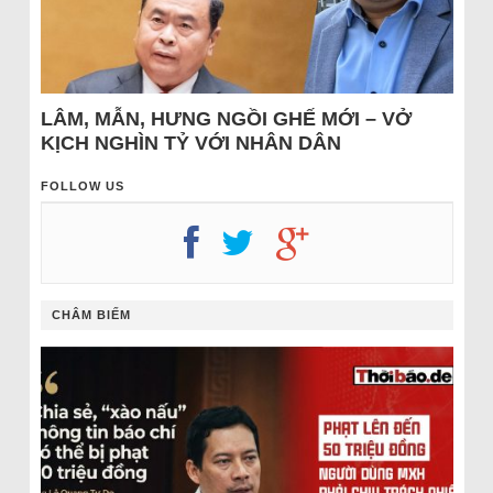
LÂM, MẪN, HƯNG NGỒI GHẾ MỚI – VỞ
KỊCH NGHÌN TỶ VỚI NHÂN DÂN
FOLLOW US
CHÂM BIẾM