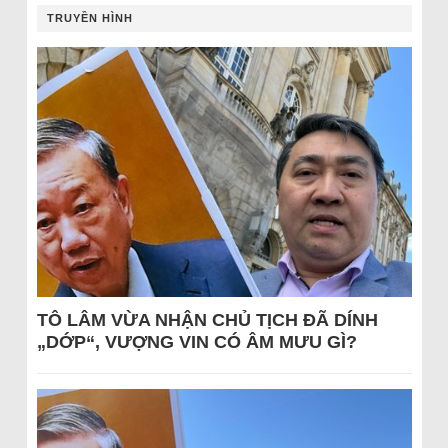
TRUYỀN HÌNH
TÔ LÂM VỪA NHẬN CHỦ TỊCH ĐÃ DÍNH
„DỚP“, VƯỢNG VIN CÓ ÂM MƯU GÌ?