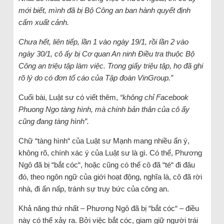
mới biết, mình đã bị Bộ Công an ban hành quyết định
cấm xuất cảnh.
Chưa hết, liên tiếp, lần 1 vào ngày 19/1, rồi lần 2 vào
ngày 30/1, cô ấy bị Cơ quan An ninh Điều tra thuộc Bộ
Công an triệu tập làm việc. Trong giấy triệu tập, họ đã ghi
rõ lý do có đơn tố cáo của Tập đoàn VinGroup.”
Cuối bài, Luật sư có viết thêm,
“không chỉ Facebook
Phuong Ngo tàng hình, mà chính bản thân của cô ấy
cũng đang tàng hình”.
Chữ “tàng hình“ của Luật sư Mạnh mang nhiều ẩn ý,
không rõ, chính xác ý của Luật sư là gì. Có thể, Phương
Ngô đã bị “bắt cóc“, hoặc cũng có thể cô đã “té“ đi đâu
đó, theo ngôn ngữ của giới hoạt động, nghĩa là, cô đã rời
nhà, đi ẩn nấp, tránh sự truy bức của công an.
Khả năng thứ nhất – Phương Ngô đã bị “bắt cóc“ – điều
này có thể xảy ra. Bởi việc bắt cóc, giam giữ người trái