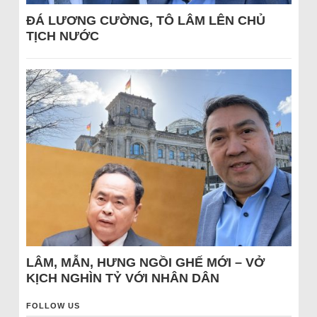
ĐÁ LƯƠNG CƯỜNG, TÔ LÂM LÊN CHỦ
TỊCH NƯỚC
LÂM, MẪN, HƯNG NGỒI GHẾ MỚI – VỞ
KỊCH NGHÌN TỶ VỚI NHÂN DÂN
FOLLOW US