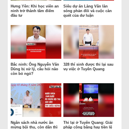
Hưng Yên: Khi học viên an
Siêu dự án Làng Vân làn
ninh trở thành tâm điểm
sóng phản đối và cuộc càn
đầu tư
quét của dư luận
Bắc ninh: Ông Nguyễn Văn
328 thí sinh được thi lại sau
Dũng bị xử lý, câu hỏi nào
vụ việc ở Tuyên Quang
còn bỏ ngỏ?
Ngân sách nhà nước ăn
Thi lại ở Tuyên Quang: Giải
mừng bội thu, còn dân thì
pháp công bằng hay tiền lệ