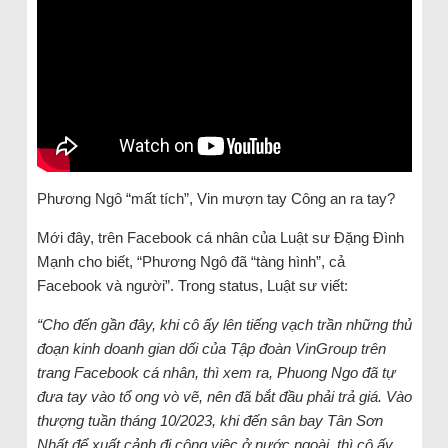
Phương Ngô “mất tích”, Vin mượn tay Công an ra tay?
Mới đây, trên Facebook cá nhân của Luật sư Đặng Đình
Mạnh cho biết, “Phương Ngô đã “tàng hình”, cả
Facebook và người”. Trong status, Luật sư viết:
“Cho đến gần đây, khi cô ấy lên tiếng vạch trần những thủ
đoạn kinh doanh gian dối của Tập đoàn VinGroup trên
trang Facebook cá nhân, thì xem ra, Phuong Ngo đã tự
đưa tay vào tổ ong vò vẽ, nên đã bắt đầu phải trả giá. Vào
thượng tuần tháng 10/2023, khi đến sân bay Tân Sơn
Nhất để xuất cảnh đi công việc ở nước ngoài, thì cô ấy