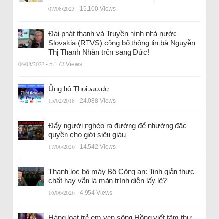
07/08/2023
- 15.100 Views
Đài phát thanh và Truyền hình nhà nước
Slovakia (RTVS) công bố thông tin bà Nguyễn
Thị Thanh Nhàn trốn sang Đức!
06/08/2023
- 5.173 Views
Ủng hộ Thoibao.de
15/02/2018
- 24.088 Views
Đẩy người nghèo ra đường để nhường đặc
quyền cho giới siêu giàu
17/06/2026
- 14.542 Views
Thanh lọc bộ máy Bộ Công an: Tinh giản thực
chất hay vẫn là màn trình diễn lấy lệ?
16/06/2026
- 4.954 Views
Hàng loạt trẻ em ven sông Hồng viết tâm thư