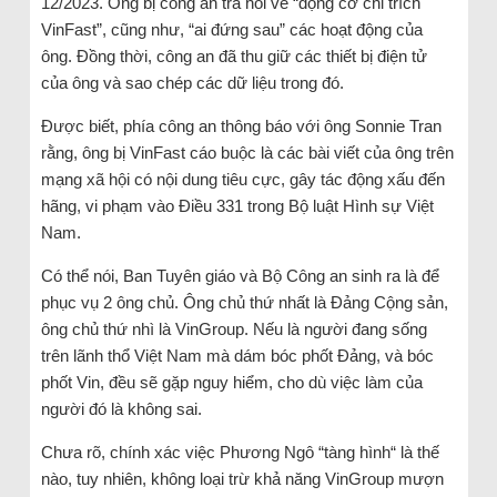
12/2023. Ông bị công an tra hỏi về “động cơ chỉ trích
VinFast”, cũng như, “ai đứng sau” các hoạt động của
ông. Đồng thời, công an đã thu giữ các thiết bị điện tử
của ông và sao chép các dữ liệu trong đó.
Được biết, phía công an thông báo với ông Sonnie Tran
rằng, ông bị VinFast cáo buộc là các bài viết của ông trên
mạng xã hội có nội dung tiêu cực, gây tác động xấu đến
hãng, vi phạm vào Điều 331 trong Bộ luật Hình sự Việt
Nam.
Có thể nói, Ban Tuyên giáo và Bộ Công an sinh ra là để
phục vụ 2 ông chủ. Ông chủ thứ nhất là Đảng Cộng sản,
ông chủ thứ nhì là VinGroup. Nếu là người đang sống
trên lãnh thổ Việt Nam mà dám bóc phốt Đảng, và bóc
phốt Vin, đều sẽ gặp nguy hiểm, cho dù việc làm của
người đó là không sai.
Chưa rõ, chính xác việc Phương Ngô “tàng hình“ là thế
nào, tuy nhiên, không loại trừ khả năng VinGroup mượn