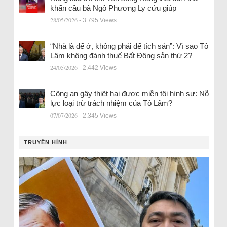
khẩn cầu bà Ngô Phương Ly cứu giúp
28/05/2026
- 3.795 Views
“Nhà là để ở, không phải để tích sản”: Vì sao Tô
Lâm không đánh thuế Bất Động sản thứ 2?
24/05/2026
- 2.442 Views
Công an gây thiệt hại được miễn tội hình sự: Nỗ
lực loại trừ trách nhiệm của Tô Lâm?
07/07/2026
- 2.345 Views
TRUYỀN HÌNH