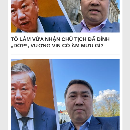
TÔ LÂM VỪA NHẬN CHỦ TỊCH ĐÃ DÍNH
„DỚP“, VƯỢNG VIN CÓ ÂM MƯU GÌ?