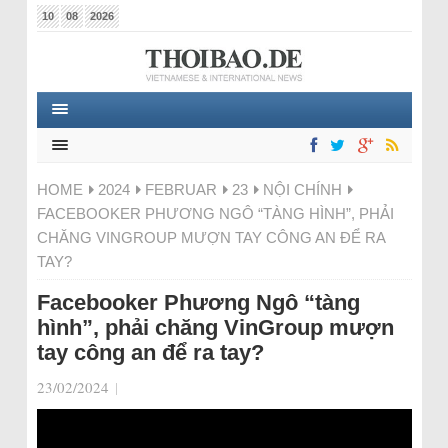
10
08
2026
HOME
2024
FEBRUAR
23
NỘI CHÍNH
FACEBOOKER PHƯƠNG NGÔ “TÀNG HÌNH”, PHẢI
CHĂNG VINGROUP MƯỢN TAY CÔNG AN ĐỂ RA
TAY?
Facebooker Phương Ngô “tàng
hình”, phải chăng VinGroup mượn
tay công an để ra tay?
23/02/2024
|