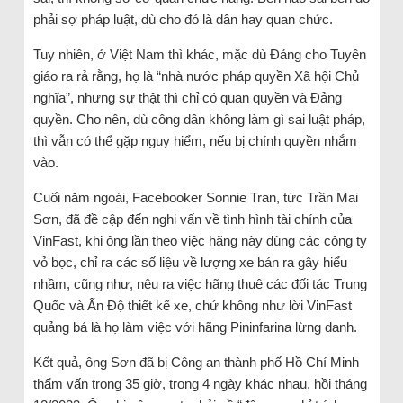
phải sợ pháp luật, dù cho đó là dân hay quan chức.
Tuy nhiên, ở Việt Nam thì khác, mặc dù Đảng cho Tuyên
giáo ra rả rằng, họ là “nhà nước pháp quyền Xã hội Chủ
nghĩa”, nhưng sự thật thì chỉ có quan quyền và Đảng
quyền. Cho nên, dù công dân không làm gì sai luật pháp,
thì vẫn có thể gặp nguy hiểm, nếu bị chính quyền nhắm
vào.
Cuối năm ngoái, Facebooker Sonnie Tran, tức Trần Mai
Sơn, đã đề cập đến nghi vấn về tình hình tài chính của
VinFast, khi ông lần theo việc hãng này dùng các công ty
vỏ bọc, chỉ ra các số liệu về lượng xe bán ra gây hiểu
nhầm, cũng như, nêu ra việc hãng thuê các đối tác Trung
Quốc và Ấn Độ thiết kế xe, chứ không như lời VinFast
quảng bá là họ làm việc với hãng Pininfarina lừng danh.
Kết quả, ông Sơn đã bị Công an thành phố Hồ Chí Minh
thẩm vấn trong 35 giờ, trong 4 ngày khác nhau, hồi tháng