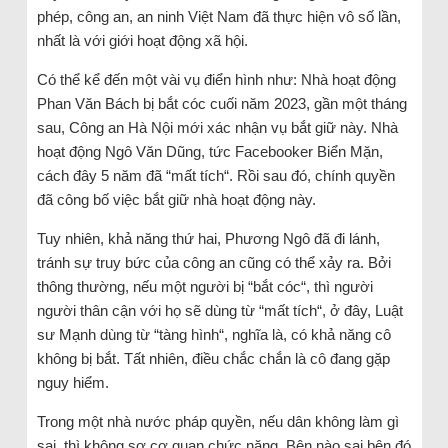
phép, công an, an ninh Việt Nam đã thực hiện vô số lần,
nhất là với giới hoạt động xã hội.
Có thể kể đến một vài vụ điển hình như: Nhà hoạt động
Phan Văn Bách bị bắt cóc cuối năm 2023, gần một tháng
sau, Công an Hà Nội mới xác nhận vụ bắt giữ này. Nhà
hoạt động Ngô Văn Dũng, tức Facebooker Biển Mặn,
cách đây 5 năm đã “mất tích“. Rồi sau đó, chính quyền
đã công bố việc bắt giữ nhà hoạt động này.
Tuy nhiên, khả năng thứ hai, Phương Ngô đã đi lánh,
tránh sự truy bức của công an cũng có thể xảy ra. Bởi
thông thường, nếu một người bị “bắt cóc“, thì người
người thân cận với họ sẽ dùng từ “mất tích“, ở đây, Luật
sư Mạnh dùng từ “tàng hình“, nghĩa là, có khả năng cô
không bị bắt. Tất nhiên, điều chắc chắn là cô đang gặp
nguy hiểm.
Trong một nhà nước pháp quyền, nếu dân không làm gì
sai, thì không sợ cơ quan chức năng. Bên nào sai bên đó