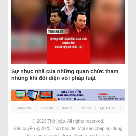
Sự nhục nhã của những quan chức tham
nhũng khi đối diện với pháp luật
Trang chủ
Chính trị
Kinh tế
Xã hội
QUÂN SỰ
© 2026
Thời báo
. All rights reserved.
Bản quyền @2025 Thời báo.de. Mọi sao chép nội dung
từ trang này phải được đồng ý bởi tác giả