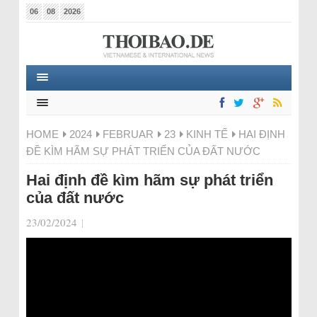
06
08
2026
HOME
2024
FEBRUAR
23
KINH TẾ
HAI ĐỊNH
ĐỀ KÌM HÃM SỰ PHÁT TRIỂN CỦA ĐẤT NƯỚC
Hai định đề kìm hãm sự phát triển
của đất nước
23/02/2024
|