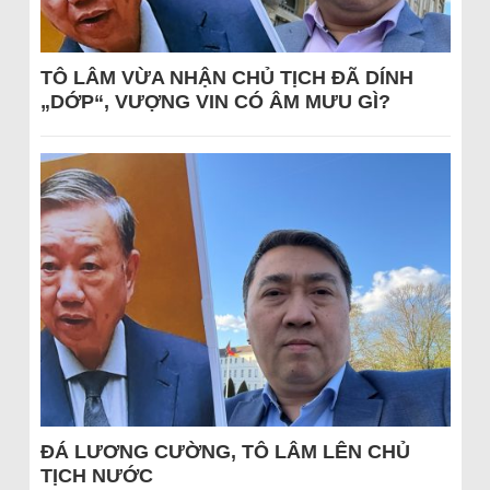
TÔ LÂM VỪA NHẬN CHỦ TỊCH ĐÃ DÍNH
„DỚP“, VƯỢNG VIN CÓ ÂM MƯU GÌ?
ĐÁ LƯƠNG CƯỜNG, TÔ LÂM LÊN CHỦ
TỊCH NƯỚC