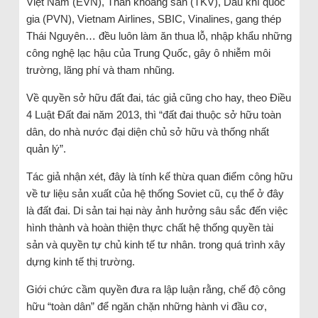
Việt Nam (EVN), Than khoáng sản (TKV), Dầu khí quốc
gia (PVN), Vietnam Airlines, SBIC, Vinalines, gang thép
Thái Nguyên… đều luôn làm ăn thua lỗ, nhập khẩu những
công nghệ lạc hậu của Trung Quốc, gây ô nhiễm môi
trường, lãng phí và tham nhũng.
Về quyền sở hữu đất đai, tác giả cũng cho hay, theo Điều
4 Luật Đất đai năm 2013, thì “đất đai thuộc sở hữu toàn
dân, do nhà nước đại diện chủ sở hữu và thống nhất
quản lý”.
Tác giả nhận xét, đây là tính kế thừa quan điểm công hữu
về tư liệu sản xuất của hệ thống Soviet cũ, cụ thể ở đây
là đất đai. Di sản tai hại này ảnh hưởng sâu sắc đến việc
hình thành và hoàn thiện thực chất hệ thống quyền tài
sản và quyền tự chủ kinh tế tư nhân. trong quá trình xây
dựng kinh tế thị trường.
Giới chức cầm quyền đưa ra lập luận rằng, chế độ công
hữu “toàn dân” để ngăn chặn những hành vi đầu cơ,