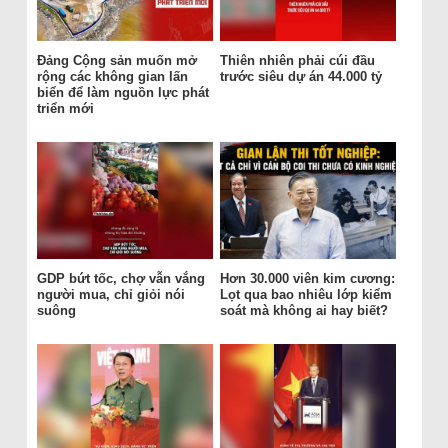
Đảng Cộng sản muốn mở
Thiên nhiên phải cúi đầu
rộng các không gian lấn
trước siêu dự án 44.000 tỷ
biển để làm nguồn lực phát
triển mới
GDP bứt tốc, chợ vẫn vắng
Hơn 30.000 viên kim cương:
người mua, chỉ giỏi nói
Lọt qua bao nhiêu lớp kiểm
suông
soát mà không ai hay biết?