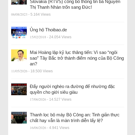
Slovakia (RTVS) công bố thông tin bà Nguyễn
Thị Thanh Nhàn trốn sang Đức!
06/08/2023
- 5.164 Views
Ủng hộ Thoibao.de
15/02/2018
- 24.054 Views
Mai Hoàng lập kỷ lục thăng tiến: Vì sao “ngôi
sao” Tây Bắc trở thành điểm nóng của Bộ Công
an?
11/05/2026
- 18.500 Views
Đẩy người nghèo ra đường để nhường đặc
quyền cho giới siêu giàu
17/06/2026
- 14.527 Views
Thanh lọc bộ máy Bộ Công an: Tinh giản thực
chất hay vẫn là màn trình diễn lấy lệ?
16/06/2026
- 4.941 Views