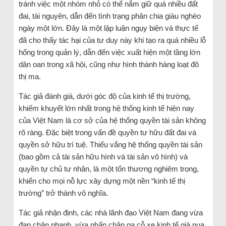
tránh việc một nhóm nhỏ có thể nắm giữ quá nhiều đất
đai, tài nguyên, dẫn đến tình trạng phân chia giàu nghèo
ngày một lớn. Đây là một lập luận ngụy biện và thực tế
đã cho thấy tác hại của tư duy này khi tạo ra quá nhiều lỗ
hổng trong quản lý, dẫn đến việc xuất hiện một tầng lớn
dân oan trong xã hội, cũng như hình thành hàng loạt đô
thị ma.
Tác giả đánh giá, dưới góc độ của kinh tế thị trường,
khiếm khuyết lớn nhất trong hệ thống kinh tế hiện nay
của Việt Nam là cơ sở của hệ thống quyền tài sản không
rõ ràng. Đặc biệt trong vấn đề quyền tư hữu đất đai và
quyền sở hữu trí tuệ. Thiếu vắng hệ thống quyền tài sản
(bao gồm cả tài sản hữu hình và tài sản vô hình) và
quyền tự chủ tư nhân, là một tổn thương nghiêm trọng,
khiến cho mọi nỗ lực xây dựng một nền “kinh tế thị
trường” trở thành vô nghĩa.
Tác giả nhận định, các nhà lãnh đạo Việt Nam đang vừa
đạp chân phanh, vừa nhấn chân ga cỗ xe kinh tế già nua