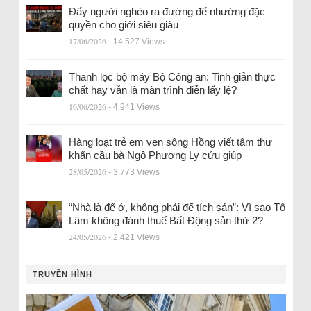
Đẩy người nghèo ra đường để nhường đặc
quyền cho giới siêu giàu
17/06/2026
- 14.527 Views
Thanh lọc bộ máy Bộ Công an: Tinh giản thực
chất hay vẫn là màn trình diễn lấy lệ?
16/06/2026
- 4.941 Views
Hàng loạt trẻ em ven sông Hồng viết tâm thư
khẩn cầu bà Ngô Phương Ly cứu giúp
28/05/2026
- 3.773 Views
“Nhà là để ở, không phải để tích sản”: Vì sao Tô
Lâm không đánh thuế Bất Động sản thứ 2?
24/05/2026
- 2.421 Views
TRUYỀN HÌNH