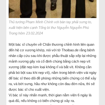
Thủ tướng Phạm Minh Chính với bàn tay phải sưng to,
xuất hiện bên cạnh Tổng bí thư Nguyễn Nguyễn Phú
Trọng hôm 23.02.2024
Một bác sĩ chuyên về Chấn thương chỉnh hình liên quan
đến hệ cơ xương khớp, nói với tờ Thoibao.de rằng bệnh
nhân cấp cứu sau khi được phẫu thuật sắp xếp lại những
mảnh xương gãy và cố định chúng bằng cách nẹp vít
xương (đặt nẹp kim loại không rỉ và bắt vít. Không cần
phải bó bột sau khi nẹp vít), nằm trong bệnh viện vài ngày
để bác sĩ theo dõi đề phòng những biến chứng có thể xảy
ra, và bớt sưng, hầu như không còn đau đớn nữa, thì sẽ
được bác sĩ cho xuất viện.
Vị bác sĩ này nhấn mạnh, thời gian nằm viện 6 ngày là
quá đủ, nếu không có biến chứng gì xảy ra.