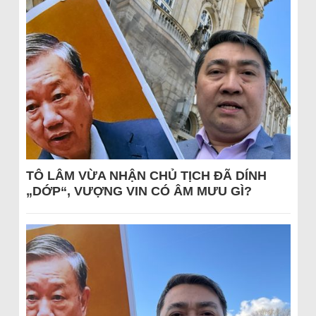
TÔ LÂM VỪA NHẬN CHỦ TỊCH ĐÃ DÍNH
„DỚP“, VƯỢNG VIN CÓ ÂM MƯU GÌ?