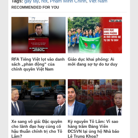
Tags:
gãy tay
,
hot
,
Phạm Minh Chính
,
Việt Nam
RECOMMENDED FOR YOU
RFA Tiếng Việt lọt vào danh
Giáo dục khai phóng: Ai
sách „phản động“ của
mới đang sợ tự do tư duy
chính quyền Việt Nam
Xe sang vô giá: Đặc quyền
Kỷ nguyên Tô Lâm: Vì sao
cho lãnh đạo hay củng cố
hàng trăm Đảng Viên
hậu thuẫn chính trị cho Tô
ĐCSVN lại ủng hộ Nhà báo
Lâm?
Lê Trung Khoa?