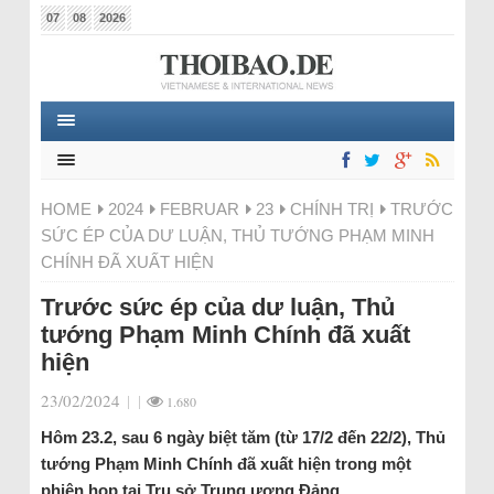
07
08
2026
HOME
2024
FEBRUAR
23
CHÍNH TRỊ
TRƯỚC
SỨC ÉP CỦA DƯ LUẬN, THỦ TƯỚNG PHẠM MINH
CHÍNH ĐÃ XUẤT HIỆN
Trước sức ép của dư luận, Thủ
tướng Phạm Minh Chính đã xuất
hiện
23/02/2024
|
|
1.680
Hôm 23.2, sau 6 ngày biệt tăm (từ 17/2 đến 22/2), Thủ
tướng Phạm Minh Chính đã xuất hiện trong một
phiên họp tại Trụ sở Trung ương Đảng.