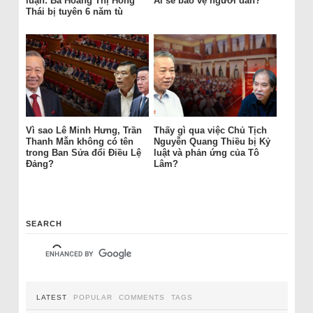
luận: Bà Hoàng Thị Hồng
Ai sẽ bảo vệ người dân?
Thái bị tuyên 6 năm tù
Vì sao Lê Minh Hưng, Trần
Thấy gì qua việc Chủ Tịch
Thanh Mẫn không có tên
Nguyễn Quang Thiều bị Kỷ
trong Ban Sửa đổi Điều Lệ
luật và phản ứng của Tô
Đảng?
Lâm?
SEARCH
LATEST
POPULAR
COMMENTS
TAGS