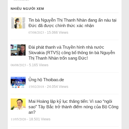
NHIỀU NGƯỜI XEM
Tin bà Nguyễn Thị Thanh Nhàn đang ẩn náu tại
Đức đã được chính thức xác nhận
07/08/2023
- 15.066 Views
Đài phát thanh và Truyền hình nhà nước
Slovakia (RTVS) công bố thông tin bà Nguyễn
Thị Thanh Nhàn trốn sang Đức!
06/08/2023
- 5.165 Views
Ủng hộ Thoibao.de
15/02/2018
- 24.054 Views
Mai Hoàng lập kỷ lục thăng tiến: Vì sao “ngôi
sao” Tây Bắc trở thành điểm nóng của Bộ Công
an?
11/05/2026
- 18.501 Views