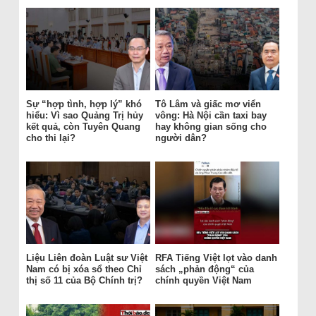
Sự “hợp tình, hợp lý” khó
Tô Lâm và giấc mơ viển
hiểu: Vì sao Quảng Trị hủy
vông: Hà Nội cần taxi bay
kết quả, còn Tuyên Quang
hay không gian sống cho
cho thi lại?
người dân?
Liệu Liên đoàn Luật sư Việt
RFA Tiếng Việt lọt vào danh
Nam có bị xóa sổ theo Chỉ
sách „phản động“ của
thị số 11 của Bộ Chính trị?
chính quyền Việt Nam