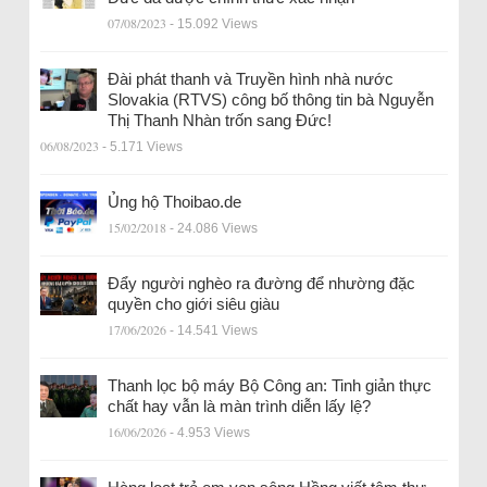
07/08/2023
- 15.092 Views
Đài phát thanh và Truyền hình nhà nước
Slovakia (RTVS) công bố thông tin bà Nguyễn
Thị Thanh Nhàn trốn sang Đức!
06/08/2023
- 5.171 Views
Ủng hộ Thoibao.de
15/02/2018
- 24.086 Views
Đẩy người nghèo ra đường để nhường đặc
quyền cho giới siêu giàu
17/06/2026
- 14.541 Views
Thanh lọc bộ máy Bộ Công an: Tinh giản thực
chất hay vẫn là màn trình diễn lấy lệ?
16/06/2026
- 4.953 Views