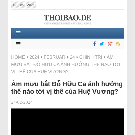
10
08
2026
HOME
2024
FEBRUAR
24
CHÍNH TRỊ
ÂM
MƯU BẮT ĐỖ HỮU CA ẢNH HƯỞNG THẾ NÀO TỚI
VỊ THẾ CỦA HUỆ VƯƠNG?
Âm mưu bắt Đỗ Hữu Ca ảnh hưởng
thế nào tới vị thế của Huệ Vương?
24/02/2024
|