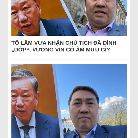
TÔ LÂM VỪA NHẬN CHỦ TỊCH ĐÃ DÍNH
„DỚP“, VƯỢNG VIN CÓ ÂM MƯU GÌ?