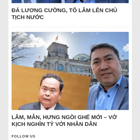
ĐÁ LƯƠNG CƯỜNG, TÔ LÂM LÊN CHỦ
TỊCH NƯỚC
LÂM, MẪN, HƯNG NGỒI GHẾ MỚI – VỞ
KỊCH NGHÌN TỶ VỚI NHÂN DÂN
FOLLOW US