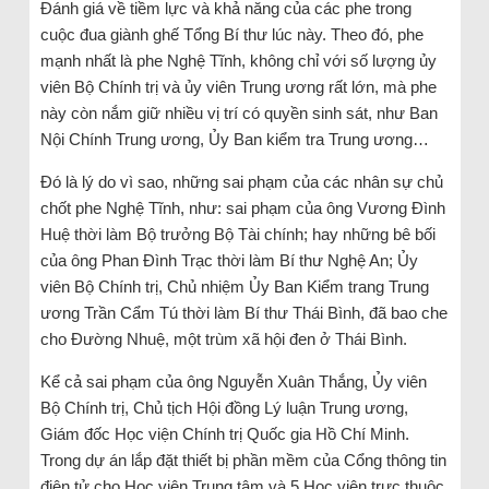
Đánh giá về tiềm lực và khả năng của các phe trong
cuộc đua giành ghế Tổng Bí thư lúc này. Theo đó, phe
mạnh nhất là phe Nghệ Tĩnh, không chỉ với số lượng ủy
viên Bộ Chính trị và ủy viên Trung ương rất lớn, mà phe
này còn nắm giữ nhiều vị trí có quyền sinh sát, như Ban
Nội Chính Trung ương, Ủy Ban kiểm tra Trung ương…
Đó là lý do vì sao, những sai phạm của các nhân sự chủ
chốt phe Nghệ Tĩnh, như: sai phạm của ông Vương Đình
Huệ thời làm Bộ trưởng Bộ Tài chính; hay những bê bối
của ông Phan Đình Trạc thời làm Bí thư Nghệ An; Ủy
viên Bộ Chính trị, Chủ nhiệm Ủy Ban Kiểm trang Trung
ương Trần Cẩm Tú thời làm Bí thư Thái Bình, đã bao che
cho Đường Nhuệ, một trùm xã hội đen ở Thái Bình.
Kể cả sai phạm của ông Nguyễn Xuân Thắng, Ủy viên
Bộ Chính trị, Chủ tịch Hội đồng Lý luận Trung ương,
Giám đốc Học viện Chính trị Quốc gia Hồ Chí Minh.
Trong dự án lắp đặt thiết bị phần mềm của Cổng thông tin
điện tử cho Học viện Trung tâm và 5 Học viện trực thuộc