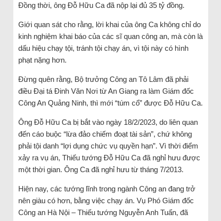
Đồng thời, ông Đỗ Hữu Ca đã nộp lại đủ 35 tỷ đồng.
Giới quan sát cho rằng, lời khai của ông Ca không chỉ do
kinh nghiệm khai báo của các sĩ quan công an, mà còn là
dấu hiệu chạy tội, tránh tội chạy án, vì tội này có hình
phạt nặng hơn.
Đừng quên rằng, Bộ trưởng Công an Tô Lâm đã phải
điều Đại tá Đinh Văn Nơi từ An Giang ra làm Giám đốc
Công An Quảng Ninh, thì mới “túm cổ” được Đỗ Hữu Ca.
Ông Đỗ Hữu Ca bị bắt vào ngày 18/2/2023, do liên quan
đến cáo buộc “lừa đảo chiếm đoạt tài sản”, chứ không
phải tội danh “lợi dụng chức vụ quyền hạn”. Vì thời điểm
xảy ra vụ án, Thiếu tướng Đỗ Hữu Ca đã nghỉ hưu được
một thời gian. Ông Ca đã nghỉ hưu từ tháng 7/2013.
Hiện nay, các tướng lĩnh trong ngành Công an đang trở
nên giàu có hơn, bằng việc chạy án. Vụ Phó Giám đốc
Công an Hà Nội – Thiếu tướng Nguyễn Anh Tuấn, đã