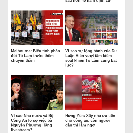
sau hơn 40 năm định cư
Melbourne: Biểu tình phản
Vì sao sự lộng hành của Dư
đối Tô Lâm trước thềm
Luận Viên vượt tầm kiểm
chuyến thăm
soát khiến Tô Lâm cũng bất
lực?
Vì sao Nhà nước và Bộ
Hưng Yên: Xây nhà ưu tiên
Công An lo sợ việc bà
cho công an, còn người
Nguyễn Phương Hằng
dân thì làm ngơ
livestream?