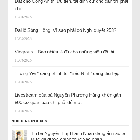
Đất cho Công An thì ưu tiên, tái định cư cho dân thì phải
chờ
10/08/2026
Đại lộ Sông Hồng: Vì sao phải có Nghị quyết 258?
10/08/2026
Vingroup – Bao nhiêu là đủ cho những siêu đô thị
10/08/2026
“Hưng Yên” càng phình to, “Bắc Ninh” càng thu hẹp
10/08/2026
Livestream của bà Nguyễn Phương Hằng khiến gần
800 cơ quan báo chí phải đỏ mặt
10/08/2026
NHIỀU NGƯỜI XEM
Tin bà Nguyễn Thị Thanh Nhàn đang ẩn náu tại
Đức đã được chính thức xác nhận