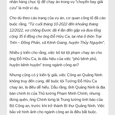
nhận hàng chục tỷ để chạy án trong vụ “chuyến bay giải
cứu” là một ví dụ.
Cho dù theo cáo trạng của vụ án, cơ quan công tố đã cáo
buộc rằng,
“Từ cuối tháng 10-2022 đến khoảng tháng
12/2022, vợ chồng Đước đã 4 lần đến gặp và đưa tổng
cộng 35 tỉ đồng cho ông Đỗ Hữu Ca, tại nhà ở thôn Trại
Trên – Đồng Phản, xã Kênh Giang, huyện Thủy Nguyên”
.
Nhiều ý kiến cho rằng, việc bỏ lọt tội phạm chạy án cho
ông Đỗ Hữu Ca, là dấu hiệu của việc “phủ bênh phủ,
huyện bênh huyện” trong ngành công an?
Nhưng cũng có ý kiến lý giải, việc Công an Quảng Ninh
không truy đến cùng, để buộc tội Tướng Đỗ Hữu Ca
chạy án, là điều dễ hiểu. Dẫu rằng, tỉnh Quảng Ninh là địa
bàn chính trị của Thủ tướng Phạm Minh Chính, nhưng
đừng quên, ông Chính từng là Trung tướng tình báo của
Bộ Công an, trước khi trở thành Bí thư Quảng Ninh. Việc
bảo vệ hình ảnh cho ngành công an là điều bắt buộc.