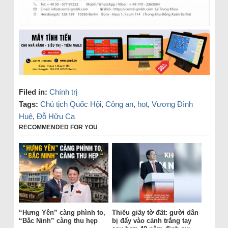
Filed in:
Chính trị
Tags:
Chủ tịch Quốc Hội
,
Công an
,
hot
,
Vương Đình
Huệ
,
Đỗ Hữu Ca
RECOMMENDED FOR YOU
“Hưng Yên” càng phình to,
Thiếu giấy tờ đất: gười dân
“Bắc Ninh” càng thu hẹp
bị đẩy vào cảnh trắng tay