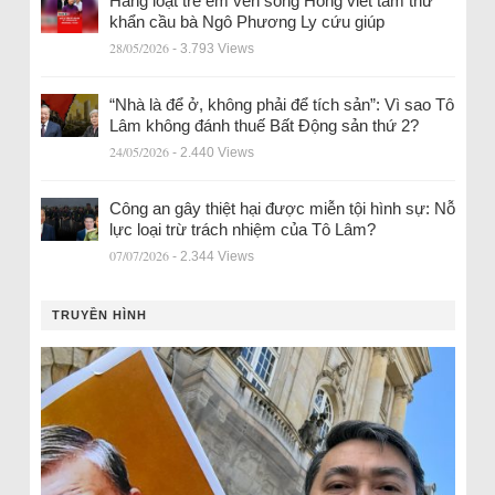
Hàng loạt trẻ em ven sông Hồng viết tâm thư
khẩn cầu bà Ngô Phương Ly cứu giúp
28/05/2026
- 3.793 Views
“Nhà là để ở, không phải để tích sản”: Vì sao Tô
Lâm không đánh thuế Bất Động sản thứ 2?
24/05/2026
- 2.440 Views
Công an gây thiệt hại được miễn tội hình sự: Nỗ
lực loại trừ trách nhiệm của Tô Lâm?
07/07/2026
- 2.344 Views
TRUYỀN HÌNH