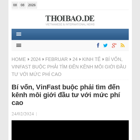
08
08
2026
HOME
2024
FEBRUAR
24
KINH TẾ
BÍ VỐN,
VINFAST BUỘC PHẢI TÌM ĐẾN KÊNH MÔI GIỚI ĐẦU
TƯ VỚI MỨC PHÍ CAO
Bí vốn, VinFast buộc phải tìm đến
kênh môi giới đầu tư với mức phí
cao
24/02/2024
|