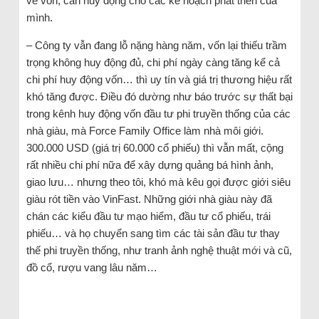
về vốn, cần huy động cho các kế hoạch phát triển của
mình.
– Công ty vẫn đang lỗ nặng hàng năm, vốn lại thiếu trầm
trọng không huy động đủ, chi phí ngày càng tăng kể cả
chi phí huy động vốn… thì uy tín và giá trị thương hiệu rất
khó tăng được. Điều đó dường như báo trước sự thất bại
trong kênh huy động vốn đầu tư phi truyền thống của các
nhà giàu, mà Force Family Office làm nhà môi giới.
300.000 USD (giá trị 60.000 cổ phiếu) thì vẫn mất, cộng
rất nhiều chi phí nữa để xây dựng quảng bá hình ảnh,
giao lưu… nhưng theo tôi, khó mà kêu gọi được giới siêu
giàu rót tiền vào VinFast. Những giới nhà giàu này đã
chán các kiểu đầu tư mạo hiểm, đầu tư cổ phiếu, trái
phiếu… và họ chuyển sang tìm các tài sản đầu tư thay
thế phi truyền thống, như tranh ảnh nghệ thuật mới và cũ,
đồ cổ, rượu vang lâu năm…