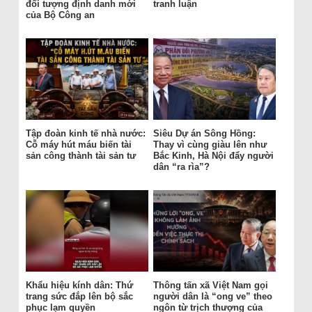
đối tượng định danh mới
tranh luận
của Bộ Công an
Tập đoàn kinh tế nhà nước:
Siêu Dự án Sông Hồng:
Cỗ máy hút máu biến tài
Thay vì cùng giàu lên như
sản công thành tài sản tư
Bắc Kinh, Hà Nội đẩy người
dân “ra rìa”?
Khẩu hiệu kính dân: Thứ
Thông tấn xã Việt Nam gọi
trang sức đắp lên bộ sắc
người dân là “ong ve” theo
phục lạm quyền
ngôn từ trịch thượng của