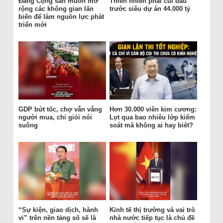
Đảng Cộng sản muốn mở
Thiên nhiên phải cúi đầu
rộng các không gian lấn
trước siêu dự án 44.000 tỷ
biển để làm nguồn lực phát
triển mới
GDP bứt tốc, chợ vẫn vắng
Hơn 30.000 viên kim cương:
người mua, chỉ giỏi nói
Lọt qua bao nhiêu lớp kiểm
suông
soát mà không ai hay biết?
“Sự kiện, giao dịch, hành
Kinh tế thị trường và vai trò
vi” trên nền tảng số sẽ là
nhà nước tiếp tục là chủ đề