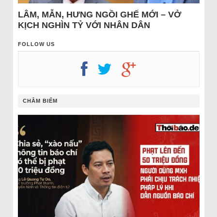
LÂM, MẪN, HƯNG NGỒI GHẾ MỚI – VỞ
KỊCH NGHÌN TỶ VỚI NHÂN DÂN
FOLLOW US
CHÂM BIẾM