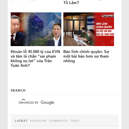
Tô Lâm?
Khoản lỗ 45.000 tỷ của EVN
Bản lĩnh chính quyền: Sợ
và tấm lá chắn “sai phạm
một bài báo hơn sợ tham
không vụ lợi” của Trần
nhũng
Tuấn Anh?
SEARCH
LATEST
POPULAR
COMMENTS
TAGS