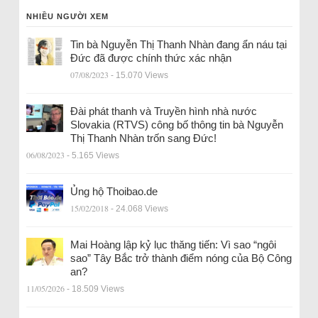
NHIỀU NGƯỜI XEM
Tin bà Nguyễn Thị Thanh Nhàn đang ẩn náu tại
Đức đã được chính thức xác nhận
07/08/2023
- 15.070 Views
Đài phát thanh và Truyền hình nhà nước
Slovakia (RTVS) công bố thông tin bà Nguyễn
Thị Thanh Nhàn trốn sang Đức!
06/08/2023
- 5.165 Views
Ủng hộ Thoibao.de
15/02/2018
- 24.068 Views
Mai Hoàng lập kỷ lục thăng tiến: Vì sao “ngôi
sao” Tây Bắc trở thành điểm nóng của Bộ Công
an?
11/05/2026
- 18.509 Views