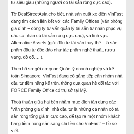
tư siêu giàu (những người có tài sản ròng cực cao).
Tờ DealStreetAsia cho biết, nhà sản xuất xe điện VinFast
đang tìm cách liên kết với các Family Offices (văn phòng
gia đình – công ty tư vấn quản lý tài sản tư nhân phục vụ
các cá nhân có tài sản ròng cực cao), và lĩnh vực
Alternative Assets (giới đầu tư tài sản thay thế – là sản
phẩm đầu tư độc đáo như tác phẩm nghệ thuật, rượu
vang, đồ cổ…. ).
Theo hồ sơ gửi cơ quan Quản lý doanh nghiệp và kế
toán Singapore, VinFast đang cố gắng tiếp cận nhóm nhà
đầu tư tiềm năng kể trên, thông qua quan hệ đối tác với
FORCE Family Office có trụ sở tại Mỹ.
Thoả thuận giữa hai bên nhằm mục đích tận dụng các
“văn phòng gia đình, nhà đầu tư là những cá nhân có tài
sản ròng tổng giá trị cực cao, để tạo ra một nhóm khách
hàng tiềm năng sẵn sàng chi tiền cho VinFast” – hồ sơ
viết.