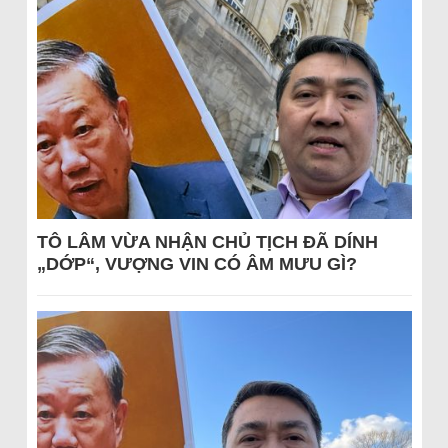
TÔ LÂM VỪA NHẬN CHỦ TỊCH ĐÃ DÍNH
„DỚP“, VƯỢNG VIN CÓ ÂM MƯU GÌ?