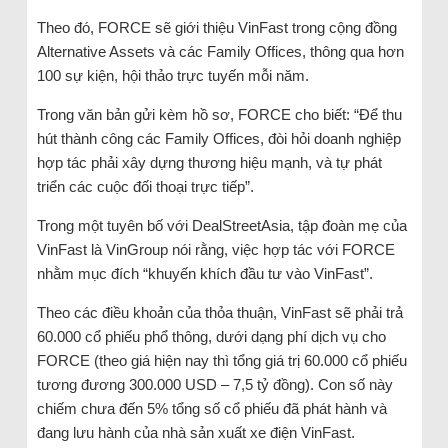
Theo đó, FORCE sẽ giới thiệu VinFast trong cộng đồng
Alternative Assets và các Family Offices, thông qua hơn
100 sự kiện, hội thảo trực tuyến mỗi năm.
Trong văn bản gửi kèm hồ sơ, FORCE cho biết: “Để thu
hút thành công các Family Offices, đòi hỏi doanh nghiệp
hợp tác phải xây dựng thương hiệu mạnh, và tự phát
triển các cuộc đối thoại trực tiếp”.
Trong một tuyên bố với DealStreetAsia, tập đoàn mẹ của
VinFast là VinGroup nói rằng, việc hợp tác với FORCE
nhằm mục đích “khuyến khích đầu tư vào VinFast”.
Theo các điều khoản của thỏa thuận, VinFast sẽ phải trả
60.000 cổ phiếu phổ thông, dưới dạng phí dịch vụ cho
FORCE (theo giá hiện nay thì tổng giá trị 60.000 cổ phiếu
tương đương 300.000 USD – 7,5 tỷ đồng). Con số này
chiếm chưa đến 5% tổng số cổ phiếu đã phát hành và
đang lưu hành của nhà sản xuất xe điện VinFast.