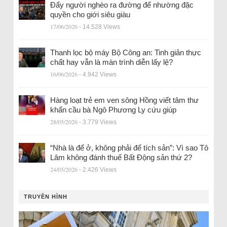
Đẩy người nghèo ra đường để nhường đặc
quyền cho giới siêu giàu
17/06/2026
- 14.528 Views
Thanh lọc bộ máy Bộ Công an: Tinh giản thực
chất hay vẫn là màn trình diễn lấy lệ?
16/06/2026
- 4.942 Views
Hàng loạt trẻ em ven sông Hồng viết tâm thư
khẩn cầu bà Ngô Phương Ly cứu giúp
28/05/2026
- 3.779 Views
“Nhà là để ở, không phải để tích sản”: Vì sao Tô
Lâm không đánh thuế Bất Động sản thứ 2?
24/05/2026
- 2.426 Views
TRUYỀN HÌNH