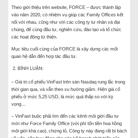
Theo giới thiệu trên website, FORCE – được thành lập
vào năm 2020, có nhiệm vụ giúp các Family Offices kết
nối với nhau, cũng như với các công ty tư nhân và đại
chúng, để cùng đầu tư, nghiên cứu, đào tạo và tổ chức
các hoạt động từ thiện.
Mục tiêu cuối cùng của FORCE là xây dựng các mối
quan hệ dẫn đến hợp tác đầu tư.
BÌNH LUẬN:
– Giá trị cổ phiếu VinFast trên sàn Nasdaq rung lắc trong
thời gian qua, và vẫn theo xu hướng giảm. Hiện giá cổ
phiếu ở mức 5,25 USD, là mức quá thấp so với kỳ
vọng…
– VinFast buộc phải tìm đến các kênh môi giới đầu tư
mới như Force Family Office (với phí tổn tiền hoa hồng
môi giới khá cao), chứng tỏ, Công ty này đang rất bí bách