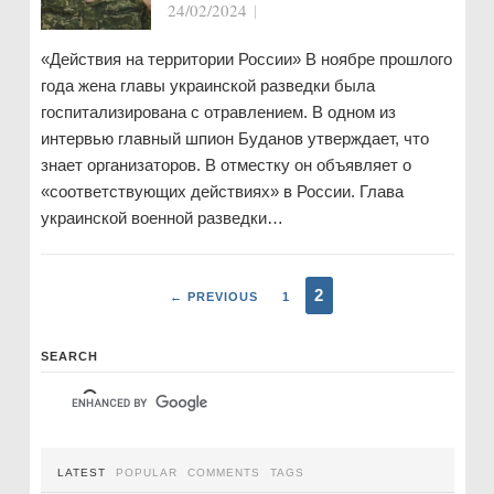
24/02/2024
|
«Действия на территории России» В ноябре прошлого
года жена главы украинской разведки была
госпитализирована с отравлением. В одном из
интервью главный шпион Буданов утверждает, что
знает организаторов. В отместку он объявляет о
«соответствующих действиях» в России. Глава
украинской военной разведки…
2
← PREVIOUS
1
SEARCH
LATEST
POPULAR
COMMENTS
TAGS