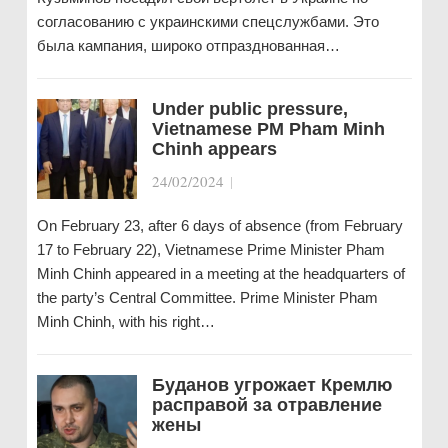
согласованию с украинскими спецслужбами. Это
была кампания, широко отпразднованная…
Under public pressure,
Vietnamese PM Pham Minh
Chinh appears
24/02/2024
|
On February 23, after 6 days of absence (from February
17 to February 22), Vietnamese Prime Minister Pham
Minh Chinh appeared in a meeting at the headquarters of
the party’s Central Committee. Prime Minister Pham
Minh Chinh, with his right…
Буданов угрожает Кремлю
расправой за отравление
жены