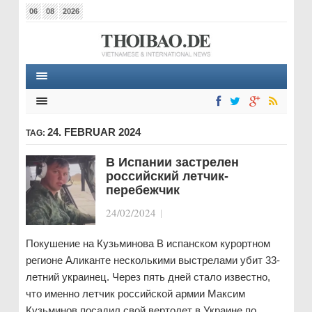
06
08
2026
24. FEBRUAR 2024
TAG:
В Испании застрелен
российский летчик-
перебежчик
24/02/2024
|
Покушение на Кузьминова В испанском курортном
регионе Аликанте несколькими выстрелами убит 33-
летний украинец. Через пять дней стало известно,
что именно летчик российской армии Максим
Кузьминов посадил свой вертолет в Украине по