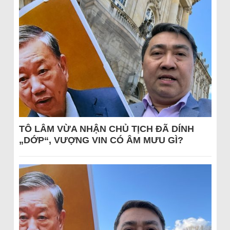
TÔ LÂM VỪA NHẬN CHỦ TỊCH ĐÃ DÍNH
„DỚP“, VƯỢNG VIN CÓ ÂM MƯU GÌ?