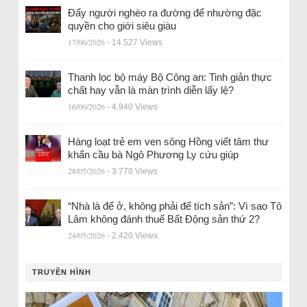
Đẩy người nghèo ra đường để nhường đặc
quyền cho giới siêu giàu
17/06/2026
- 14.527 Views
Thanh lọc bộ máy Bộ Công an: Tinh giản thực
chất hay vẫn là màn trình diễn lấy lệ?
16/06/2026
- 4.940 Views
Hàng loạt trẻ em ven sông Hồng viết tâm thư
khẩn cầu bà Ngô Phương Ly cứu giúp
28/05/2026
- 3.770 Views
“Nhà là để ở, không phải để tích sản”: Vì sao Tô
Lâm không đánh thuế Bất Động sản thứ 2?
24/05/2026
- 2.420 Views
TRUYỀN HÌNH