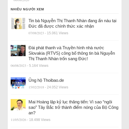
NHIỀU NGƯỜI XEM
Tin bà Nguyễn Thị Thanh Nhàn đang ẩn náu tại
Đức đã được chính thức xác nhận
07/08/2023
- 15.061 Views
Đài phát thanh và Truyền hình nhà nước
Slovakia (RTVS) công bố thông tin bà Nguyễn
Thị Thanh Nhàn trốn sang Đức!
06/08/2023
- 5.164 Views
Ủng hộ Thoibao.de
15/02/2018
- 24.052 Views
Mai Hoàng lập kỷ lục thăng tiến: Vì sao “ngôi
sao” Tây Bắc trở thành điểm nóng của Bộ Công
an?
11/05/2026
- 18.498 Views