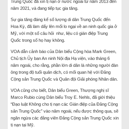
Trung Quốc đã xin tị nạn ở nước ngoài từ năm 2013 đến
năm 2021, và đang tiếp tục gia tăng.
Sự gia tăng đáng kể số lượng di dân Trung Quốc đến
Hoa Kỳ, đã làm dấy lên mối lo ngại về an ninh quốc gia ở
Mỹ, với một số câu hỏi như, liệu có gián điệp Trung
Quốc trong số họ hay không.
VOA dẫn cảnh báo của Dân biểu Cộng hòa Mark Green,
Chủ tịch Ủy ban An ninh Nội địa Hạ viện, vào tháng 6
năm ngoái, cho rằng, phần lớn di dân là những người đàn
ông trong độ tuổi quân dịch, có mối quan hệ với Đảng
Cộng sản Trung Quốc và Quân đội Giải phóng Nhân dân.
VOA cũng cho biết, Dân biểu Green, Thượng nghị sĩ
Marco Rubio cùng Dân biểu Troy E. Nehls, đã giới thiệu
“Đạo luật Không cho tị nạn các Gián điệp của Đảng Cộng
sản Trung Quốc” vào năm ngoái, nếu được thông qua, sẽ
ngăn ngừa các đảng viên Đảng Cộng sản Trung Quốc xin
tị nạn tại Mỹ.