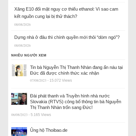
Xăng E10 đối mặt nguy cơ thiếu ethanol: Vì sao cam
kết nguồn cung lại bị thử thách?
08/08/2026
Dựng nhà ở đâu thì chính quyền mới thôi “dòm ngó”?
08/08/2026
NHIỀU NGƯỜI XEM
Tin bà Nguyễn Thị Thanh Nhàn đang ẩn náu tại
Đức đã được chính thức xác nhận
07/08/2023
- 15.072 Views
Đài phát thanh và Truyền hình nhà nước
Slovakia (RTVS) công bố thông tin bà Nguyễn
Thị Thanh Nhàn trốn sang Đức!
06/08/2023
- 5.165 Views
Ủng hộ Thoibao.de