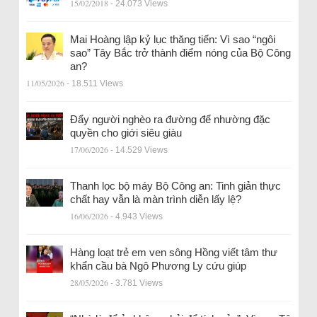
15/02/2018
- 24.073 Views
Mai Hoàng lập kỷ lục thăng tiến: Vì sao “ngôi
sao” Tây Bắc trở thành điểm nóng của Bộ Công
an?
11/05/2026
- 18.511 Views
Đẩy người nghèo ra đường để nhường đặc
quyền cho giới siêu giàu
17/06/2026
- 14.529 Views
Thanh lọc bộ máy Bộ Công an: Tinh giản thực
chất hay vẫn là màn trình diễn lấy lệ?
16/06/2026
- 4.943 Views
Hàng loạt trẻ em ven sông Hồng viết tâm thư
khẩn cầu bà Ngô Phương Ly cứu giúp
28/05/2026
- 3.781 Views