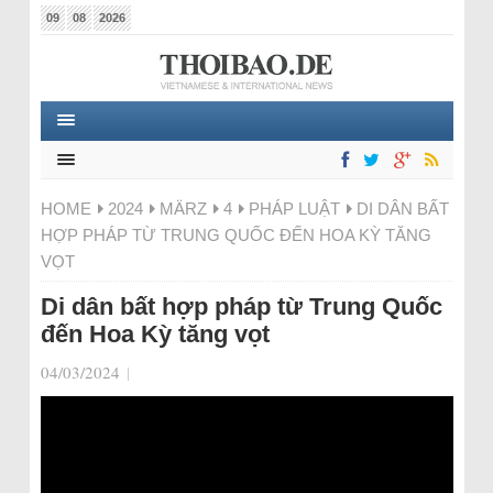
09
08
2026
HOME
2024
MÄRZ
4
PHÁP LUẬT
DI DÂN BẤT
HỢP PHÁP TỪ TRUNG QUỐC ĐẾN HOA KỲ TĂNG
VỌT
Di dân bất hợp pháp từ Trung Quốc
đến Hoa Kỳ tăng vọt
04/03/2024
|