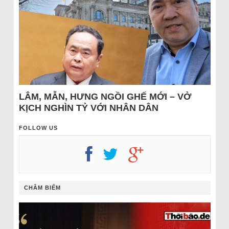
LÂM, MẪN, HƯNG NGỒI GHẾ MỚI – VỞ
KỊCH NGHÌN TỶ VỚI NHÂN DÂN
FOLLOW US
CHÂM BIẾM