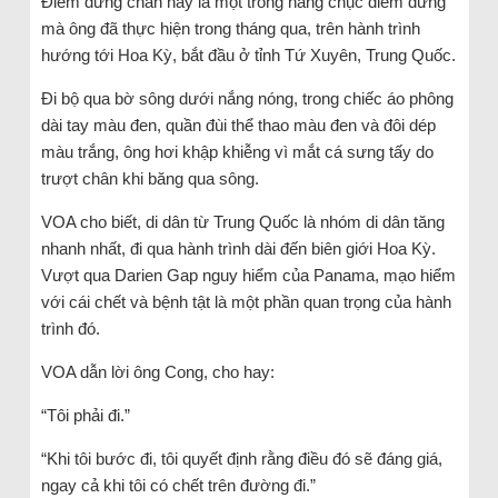
Điểm dừng chân này là một trong hàng chục điểm dừng
mà ông đã thực hiện trong tháng qua, trên hành trình
hướng tới Hoa Kỳ, bắt đầu ở tỉnh Tứ Xuyên, Trung Quốc.
Đi bộ qua bờ sông dưới nắng nóng, trong chiếc áo phông
dài tay màu đen, quần đùi thể thao màu đen và đôi dép
màu trắng, ông hơi khập khiễng vì mắt cá sưng tấy do
trượt chân khi băng qua sông.
VOA cho biết, di dân từ Trung Quốc là nhóm di dân tăng
nhanh nhất, đi qua hành trình dài đến biên giới Hoa Kỳ.
Vượt qua Darien Gap nguy hiểm của Panama, mạo hiểm
với cái chết và bệnh tật là một phần quan trọng của hành
trình đó.
VOA dẫn lời ông Cong, cho hay:
“Tôi phải đi.”
“Khi tôi bước đi, tôi quyết định rằng điều đó sẽ đáng giá,
ngay cả khi tôi có chết trên đường đi.”