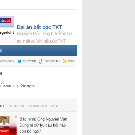
Đại án bắt cóc TXT
Nguyễn Hải Long bị kết án hỗ
trợ mật vụ VN bắt cóc TXT
E
ACEBOOK
TWITTER
GOOGLE+
RSS
H
EST
POPULAR
COMMENTS
TAGS
Bắc ninh: Ông Nguyễn Văn
Dũng bị xử lý, câu hỏi nào
còn bỏ ngỏ?