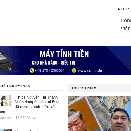
NEUES
Lon
viên
HIỀU NGƯỜI XEM
TRUYỀN HÌNH
Tin bà Nguyễn Thị Thanh
Nhàn đang ẩn náu tại Đức
đã được chính thức xác
hận
/08/2023
- 15.070 Views