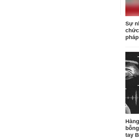
Sự n
chức
pháp
Hàng
bỗng
tay 