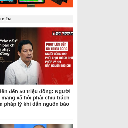
 BIẾM
 lên đến 50 triệu đồng: Người
 mạng xã hội phải chịu trách
m pháp lý khi dẫn nguồn báo