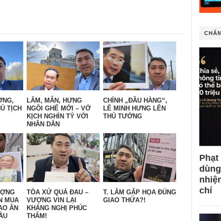
CHÂM
ỜNG,
LÂM, MẪN, HƯNG
CHÍNH „ĐẦU HÀNG“,
Ủ TỊCH
NGỒI GHẾ MỚI – VỞ
LÊ MINH HƯNG LÊN
KỊCH NGHÌN TỶ VỚI
THỦ TƯỚNG
NHÂN DÂN
Phạt
dùng
nhiệ
chí
ƯỢNG
TÒA XỬ QUÁ ĐAU –
T. LÂM GẶP HỌA ĐÚNG
N MUA
VƯỢNG VIN LẠI
GIAO THỪA?!
AO ĂN
KHÁNG NGHỊ PHÚC
ẦU
THẨM!