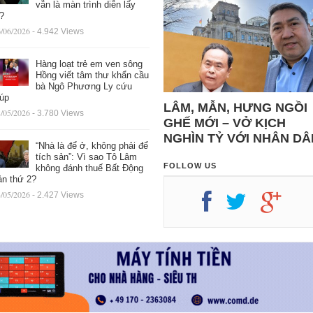
vẫn là màn trình diễn lấy
ệ?
/06/2026
- 4.942 Views
Hàng loạt trẻ em ven sông
Hồng viết tâm thư khẩn cầu
bà Ngô Phương Ly cứu
iúp
LÂM, MẪN, HƯNG NGỒI
/05/2026
- 3.780 Views
GHẾ MỚI – VỞ KỊCH
NGHÌN TỶ VỚI NHÂN DÂ
“Nhà là để ở, không phải để
tích sản”: Vì sao Tô Lâm
FOLLOW US
không đánh thuế Bất Động
ản thứ 2?
/05/2026
- 2.427 Views