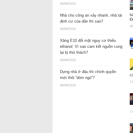
08/08/2026
b
Nhà cho công an xây nhanh, nhà tái
Đ
định cư của dân thì sao?
06
08/08/2026
Xăng E10 đối mặt nguy cơ thiếu
ethanol: Vì sao cam kết nguồn cung
lại bị thử thách?
08/08/2026
Dựng nhà ở đâu thì chính quyền
c
mới thôi “dòm ngó”?
11
08/08/2026
17