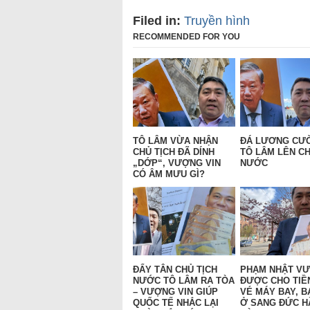
Filed in:
Truyền hình
RECOMMENDED FOR YOU
TÔ LÂM VỪA NHẬN
ĐÁ LƯƠNG CƯ
CHỦ TỊCH ĐÃ DÍNH
TÔ LÂM LÊN CH
„DỚP“, VƯỢNG VIN
NƯỚC
CÓ ÂM MƯU GÌ?
ĐẨY TÂN CHỦ TỊCH
PHẠM NHẬT V
NƯỚC TÔ LÂM RA TÒA
ĐƯỢC CHO TIỀ
– VƯỢNG VIN GIÚP
VÉ MÁY BAY, B
QUỐC TẾ NHẮC LẠI
Ở SANG ĐỨC H