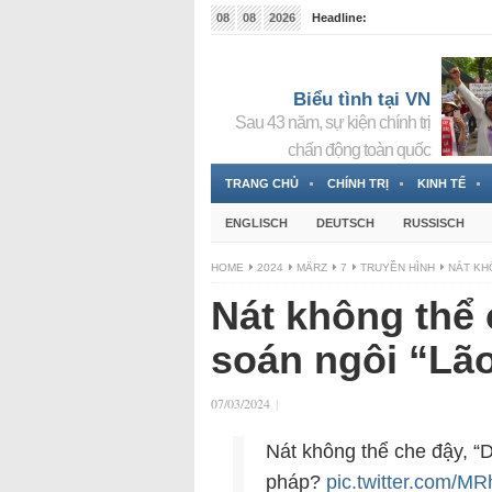
08
08
2026
Headline:
Đài phát thanh và Truyền hình nhà nước Slovakia (
Đức!
3 Jahren ago
Biểu tình tại VN
Sau 43 năm, sự kiện chính trị
chấn động toàn quốc
TRANG CHỦ
CHÍNH TRỊ
KINH TẾ
ENGLISCH
DEUTSCH
RUSSISCH
HOME
2024
MÄRZ
7
TRUYỀN HÌNH
NÁT KH
Nát không thể 
soán ngôi “Lão
07/03/2024
|
Nát không thể che đậy, “D
pháp?
pic.twitter.com/M