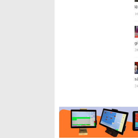
l
16
g
28
s
24