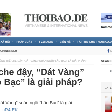
RTVS) công bố thông tin bà Nguyễn Thị Thanh Nhàn trốn sang
XÃ HỘI
PHÁP LUẬT
TV&RADIO
LIÊN HỆ
TÀI TRỢ CHO THOIBAO.D
CHINESISCH
F
ÔNG THỂ CHE ĐẬY, “DÁT VÀNG” SOÁN NGÔI “LÃO BẠC” LÀ GIẢI PHÁP?
SEARC
che đậy, “Dát Vàng”
 Bạc” là giải pháp?
LAT
át Vàng” soán ngôi “Lão Bạc” là giải
RhjcR4tEK