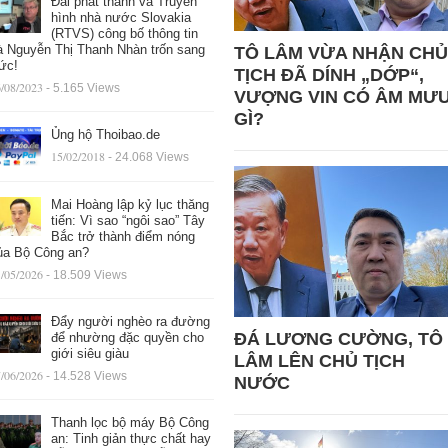
Đài phát thanh và Truyền
hình nhà nước Slovakia
(RTVS) công bố thông tin
à Nguyễn Thị Thanh Nhàn trốn sang
TÔ LÂM VỪA NHẬN CHỦ
ức!
TỊCH ĐÃ DÍNH „DỚP“,
/08/2023
- 5.165 Views
VƯỢNG VIN CÓ ÂM MƯ
GÌ?
Ủng hộ Thoibao.de
15/02/2018
- 24.068 Views
Mai Hoàng lập kỷ lục thăng
tiến: Vì sao “ngôi sao” Tây
Bắc trở thành điểm nóng
ủa Bộ Công an?
/05/2026
- 18.509 Views
Đẩy người nghèo ra đường
ĐÁ LƯƠNG CƯỜNG, TÔ
để nhường đặc quyền cho
giới siêu giàu
LÂM LÊN CHỦ TỊCH
/06/2026
- 14.528 Views
NƯỚC
Thanh lọc bộ máy Bộ Công
an: Tinh giản thực chất hay