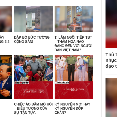
GÀY
ĐẬP BỎ BỨC TƯỜNG
T. LÂM NGỒI TIẾP TBT
G 3.2
CỘNG SẢN!
– THẢM HỌA NÀO
ĐANG ĐẾN VỚI NGƯỜI
DÂN VIỆT NAM?
Thủ 
nhục 
đạo 
CHIẾC ÁO ĐẦM MỒ HÔI
KỶ NGUYÊN MỚI HAY
– BIỂU TƯỢNG CỦA
KỶ NGUYÊN ĐỚP
SỰ TẬN TỤY.
CHÁN?