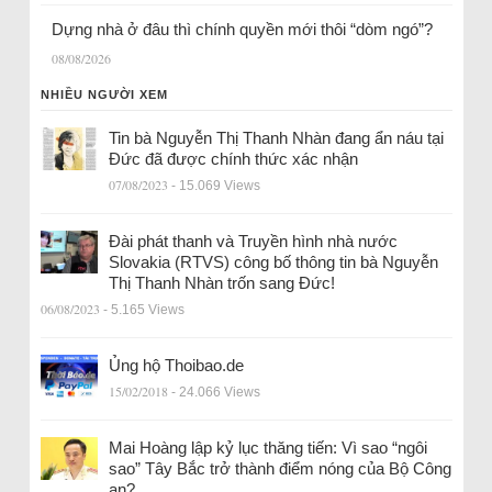
Dựng nhà ở đâu thì chính quyền mới thôi “dòm ngó”?
08/08/2026
NHIỀU NGƯỜI XEM
Tin bà Nguyễn Thị Thanh Nhàn đang ẩn náu tại
Đức đã được chính thức xác nhận
07/08/2023
- 15.069 Views
Đài phát thanh và Truyền hình nhà nước
Slovakia (RTVS) công bố thông tin bà Nguyễn
Thị Thanh Nhàn trốn sang Đức!
06/08/2023
- 5.165 Views
Ủng hộ Thoibao.de
15/02/2018
- 24.066 Views
Mai Hoàng lập kỷ lục thăng tiến: Vì sao “ngôi
sao” Tây Bắc trở thành điểm nóng của Bộ Công
an?