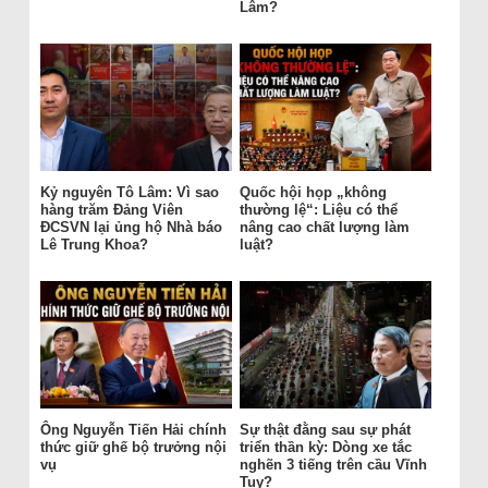
Lâm?
Kỷ nguyên Tô Lâm: Vì sao
Quốc hội họp „không
hàng trăm Đảng Viên
thường lệ“: Liệu có thể
ĐCSVN lại ủng hộ Nhà báo
nâng cao chất lượng làm
Lê Trung Khoa?
luật?
Ông Nguyễn Tiến Hải chính
Sự thật đằng sau sự phát
thức giữ ghế bộ trưởng nội
triển thần kỳ: Dòng xe tắc
vụ
nghẽn 3 tiếng trên cầu Vĩnh
Tuy?