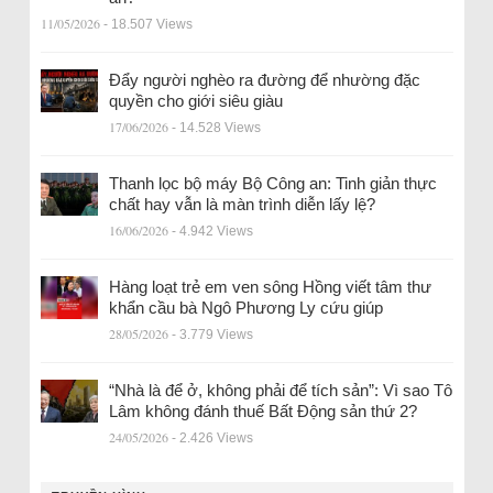
11/05/2026
- 18.507 Views
Đẩy người nghèo ra đường để nhường đặc
quyền cho giới siêu giàu
17/06/2026
- 14.528 Views
Thanh lọc bộ máy Bộ Công an: Tinh giản thực
chất hay vẫn là màn trình diễn lấy lệ?
16/06/2026
- 4.942 Views
Hàng loạt trẻ em ven sông Hồng viết tâm thư
khẩn cầu bà Ngô Phương Ly cứu giúp
28/05/2026
- 3.779 Views
“Nhà là để ở, không phải để tích sản”: Vì sao Tô
Lâm không đánh thuế Bất Động sản thứ 2?
24/05/2026
- 2.426 Views