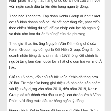
Hậu “pháo” trúng thầu hàng chục dự án lớn của tỉnh, với
vốn ngân sách đầu tư lên đến hàng ngàn tỷ đồng.
Theo báo Thanh tra, Tập đoàn Kehin Group đi lên từ một
cơ sở kinh doanh nhỏ bé, rồi bất ngờ tăng tốc, phát triển
theo chiều “thẳng đứng”, để gia nhập câu lạc bộ nghìn tỷ
và thâu tóm loạt dự án “khủng” của địa phương.
Theo giới thạo tin, ông Nguyễn Văn Kết – ông chủ của
Kehin Group, hay còn gọi là Kết Hiền Group. Ông là một
doanh nhân tiếng tăm, sinh năm 1973, ông Kết chính là
người từng làm đám cưới lớn nhất cho con trai với một Á
hậu.
Chỉ sau 5 năm, vốn chủ sở hữu của Kehin đã tăng hơn
30 lần. Từ một cửa hàng giới thiệu và bán các sản phẩm
vật liệu xây dựng vào năm 2010, đến năm 2019, Kehin
Group đã trở thành chủ đầu tư một loạt dự án lớn ở Vĩnh
Phúc, với tổng mức đầu tư hàng ngàn tỷ đồng.
Đáng chú ý, Kehin Group đã tạo ra một điệp khúc “trúng