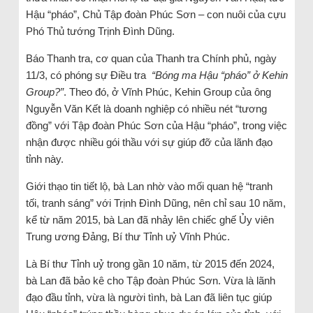
Hậu “pháo”, Chủ Tập đoàn Phúc Sơn – con nuôi của cựu
Phó Thủ tướng Trịnh Đình Dũng.
Báo Thanh tra, cơ quan của Thanh tra Chính phủ, ngày
11/3, có phóng sự Điều tra
“Bóng ma Hậu “pháo” ở Kehin
Group?”
. Theo đó, ở Vĩnh Phúc, Kehin Group của ông
Nguyễn Văn Kết là doanh nghiệp có nhiều nét “tương
đồng” với Tập đoàn Phúc Sơn của Hậu “pháo”, trong việc
nhận được nhiều gói thầu với sự giúp đỡ của lãnh đạo
tỉnh này.
Giới thạo tin tiết lộ, bà Lan nhờ vào mối quan hệ “tranh
tối, tranh sáng” với Trịnh Đình Dũng, nên chỉ sau 10 năm,
kể từ năm 2015, bà Lan đã nhảy lên chiếc ghế Ủy viên
Trung ương Đảng, Bí thư Tỉnh uỷ Vĩnh Phúc.
Là Bí thư Tỉnh uỷ trong gần 10 năm, từ 2015 đến 2024,
bà Lan đã bảo kê cho Tập đoàn Phúc Sơn. Vừa là lãnh
đạo đầu tỉnh, vừa là người tình, bà Lan đã liên tục giúp