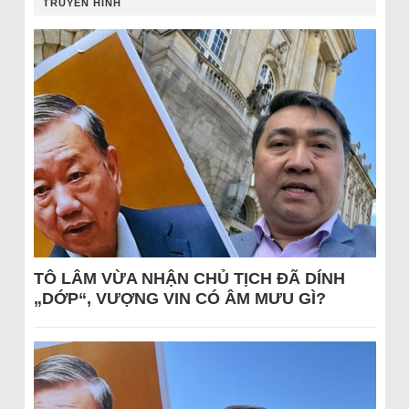
TRUYỀN HÌNH
TÔ LÂM VỪA NHẬN CHỦ TỊCH ĐÃ DÍNH
„DỚP“, VƯỢNG VIN CÓ ÂM MƯU GÌ?