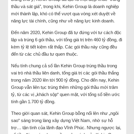
thầu và sát giá”, trong khi, Kehin Group là doanh nghiệp
mới thành lập, khó có thể vượt qua vòng xét duyệt về
năng lực tài chính, cũng như về năng lực kinh doanh.
Đến năm 2020, Kehin Group đã tự đứng với tư cách độc
lập và trúng 6 gói thầu, với tổng giá trị trên 460 tỷ đồng, đi
kèm tỷ lệ tiết kiệm rất thấp. Các gói thầu này cũng đều
đến từ các chủ đầu tư quen thuộc.
Nếu tính chung cả số lần Kehin Group trúng thầu trong
vai trò nhà thầu liên danh, tổng giá trị các gói thầu thắng
trong năm 2020 lên tới 900 tỷ đồng. Cho đến nay, Kehin
Group vẫn liên tục trúng thêm những gói thầu mới trăm
tỷ, từ các vị „khách sộp“ quen mặt, với tổng số tiền ước
tính gần 1.700 tỷ đồng.
Theo giới quan sát, Kehin Group bỗng nổi lên như „ngôi
sao“ sáng trong làng xây dựng Việt Nam, nhờ sự hỗ
trợ… tận tình của lãnh đạo Vĩnh Phúc. Nhưng ngược lại,