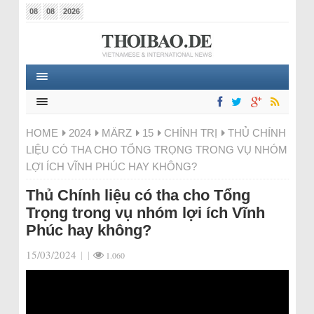
08
08
2026
HOME
2024
MÄRZ
15
CHÍNH TRỊ
THỦ CHÍNH
LIỆU CÓ THA CHO TỔNG TRỌNG TRONG VỤ NHÓM
LỢI ÍCH VĨNH PHÚC HAY KHÔNG?
Thủ Chính liệu có tha cho Tổng
Trọng trong vụ nhóm lợi ích Vĩnh
Phúc hay không?
15/03/2024
|
|
1.060