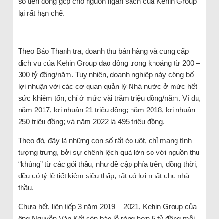
số tiền đóng góp cho nguồn ngân sách của Kehin Group
lại rất hạn chế.
Theo Báo Thanh tra, doanh thu bán hàng và cung cấp
dịch vụ của Kehin Group dao động trong khoảng từ 200 –
300 tỷ đồng/năm. Tuy nhiên, doanh nghiệp này công bố
lợi nhuận với các cơ quan quản lý Nhà nước ở mức hết
sức khiêm tốn, chỉ ở mức vài trăm triệu đồng/năm. Ví dụ,
năm 2017, lợi nhuận 21 triệu đồng; năm 2018, lợi nhuận
250 triệu đồng; và năm 2022 là 495 triệu đồng.
Theo đó, đây là những con số rất èo uột, chỉ mang tính
tượng trưng, bởi sự chênh lệch quá lớn so với nguồn thu
“khủng” từ các gói thầu, như đề cập phía trên, đồng thời,
đều có tỷ lệ tiết kiệm siêu thấp, rất có lợi nhất cho nhà
thầu.
Chưa hết, liên tiếp 3 năm 2019 – 2021, Kehin Group của
ông Nguyễn Văn Kết còn báo lỗ ròng hơn 5 tỷ đồng mỗi