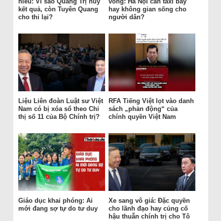
hiểu: Vì sao Quảng Trị hủy
vông: Hà Nội cần taxi bay
kết quả, còn Tuyên Quang
hay không gian sống cho
cho thi lại?
người dân?
Liệu Liên đoàn Luật sư Việt
RFA Tiếng Việt lọt vào danh
Nam có bị xóa sổ theo Chỉ
sách „phản động“ của
thị số 11 của Bộ Chính trị?
chính quyền Việt Nam
Giáo dục khai phóng: Ai
Xe sang vô giá: Đặc quyền
mới đang sợ tự do tư duy
cho lãnh đạo hay củng cố
hậu thuẫn chính trị cho Tô