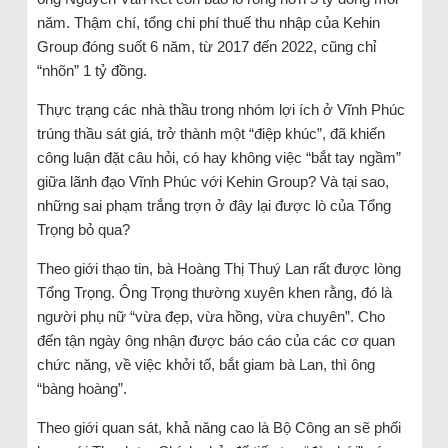
năm. Thậm chí, tổng chi phí thuế thu nhập của Kehin
Group đóng suốt 6 năm, từ 2017 đến 2022, cũng chỉ
“nhõn” 1 tỷ đồng.
Thực trạng các nhà thầu trong nhóm lợi ích ở Vĩnh Phúc
trúng thầu sát giá, trở thành một “điệp khúc”, đã khiến
công luận đặt câu hỏi, có hay không việc “bắt tay ngầm”
giữa lãnh đạo Vĩnh Phúc với Kehin Group? Và tại sao,
những sai phạm trắng trợn ở đây lại được lò của Tổng
Trọng bỏ qua?
Theo giới thạo tin, bà Hoàng Thị Thuý Lan rất được lòng
Tổng Trọng. Ông Trọng thường xuyên khen rằng, đó là
người phụ nữ “vừa đẹp, vừa hồng, vừa chuyên”. Cho
đến tận ngày ông nhận được báo cáo của các cơ quan
chức năng, về việc khởi tố, bắt giam bà Lan, thì ông
“bàng hoàng”.
Theo giới quan sát, khả năng cao là Bộ Công an sẽ phối