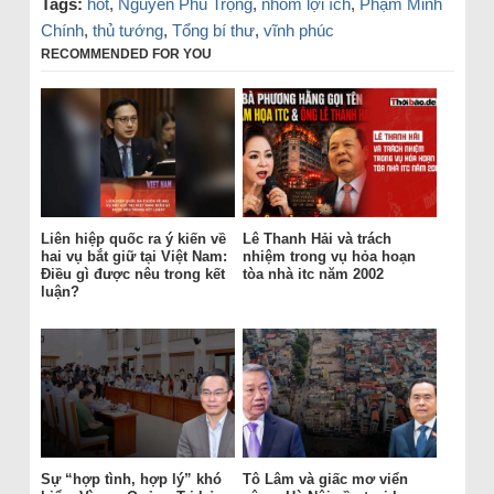
Tags:
hot
,
Nguyễn Phú Trọng
,
nhóm lợi ích
,
Phạm Minh
Chính
,
thủ tướng
,
Tổng bí thư
,
vĩnh phúc
RECOMMENDED FOR YOU
Liên hiệp quốc ra ý kiến về
Lê Thanh Hải và trách
hai vụ bắt giữ tại Việt Nam:
nhiệm trong vụ hỏa hoạn
Điều gì được nêu trong kết
tòa nhà itc năm 2002
luận?
Sự “hợp tình, hợp lý” khó
Tô Lâm và giấc mơ viển