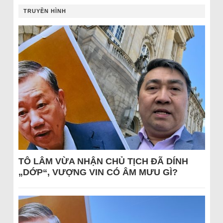
TRUYỀN HÌNH
TÔ LÂM VỪA NHẬN CHỦ TỊCH ĐÃ DÍNH
„DỚP“, VƯỢNG VIN CÓ ÂM MƯU GÌ?