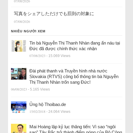
07/08/2026
写真をシェアしただけでも罰則の対象に
07/08/2026
NHIỀU NGƯỜI XEM
Tin bà Nguyễn Thị Thanh Nhàn đang ẩn náu tại
Đức đã được chính thức xác nhận
07/08/2023
- 15.069 Views
Đài phát thanh và Truyền hình nhà nước
Slovakia (RTVS) công bố thông tin bà Nguyễn
Thị Thanh Nhàn trốn sang Đức!
06/08/2023
- 5.165 Views
Ủng hộ Thoibao.de
15/02/2018
- 24.064 Views
Mai Hoàng lập kỷ lục thăng tiến: Vì sao “ngôi
sao” Tây Bắc trở thành điểm nóng của Bộ Công