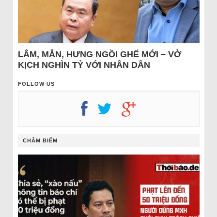
LÂM, MẪN, HƯNG NGỒI GHẾ MỚI – VỞ
KỊCH NGHÌN TỶ VỚI NHÂN DÂN
FOLLOW US
CHÂM BIẾM