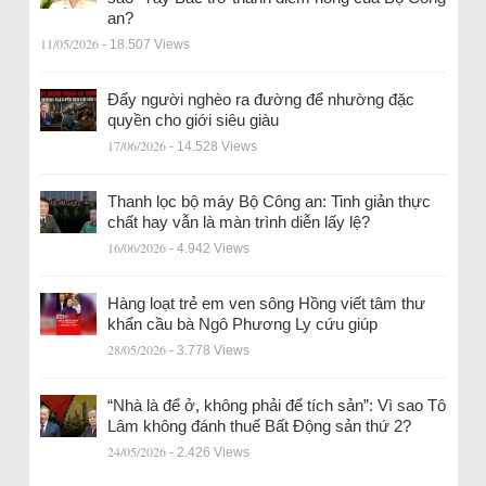
an?
11/05/2026
- 18.507 Views
Đẩy người nghèo ra đường để nhường đặc
quyền cho giới siêu giàu
17/06/2026
- 14.528 Views
Thanh lọc bộ máy Bộ Công an: Tinh giản thực
chất hay vẫn là màn trình diễn lấy lệ?
16/06/2026
- 4.942 Views
Hàng loạt trẻ em ven sông Hồng viết tâm thư
khẩn cầu bà Ngô Phương Ly cứu giúp
28/05/2026
- 3.778 Views
“Nhà là để ở, không phải để tích sản”: Vì sao Tô
Lâm không đánh thuế Bất Động sản thứ 2?
24/05/2026
- 2.426 Views