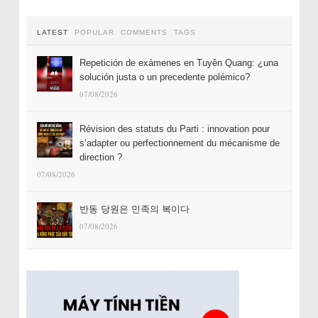
LATEST
POPULAR
COMMENTS
TAGS
Repetición de exámenes en Tuyên Quang: ¿una
solución justa o un precedente polémico?
07/08/2026
Révision des statuts du Parti : innovation pour
s’adapter ou perfectionnement du mécanisme de
direction ?
07/08/2026
반동 당원은 민족의 복이다
07/08/2026