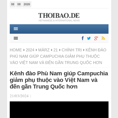
08
08
2026
HOME
2024
MÄRZ
21
CHÍNH TRỊ
KÊNH ĐÀO
PHÙ NAM GIÚP CAMPUCHIA GIẢM PHỤ THUỘC
VÀO VIỆT NAM VÀ ĐẾN GẦN TRUNG QUỐC HƠN
Kênh đào Phù Nam giúp Campuchia
giảm phụ thuộc vào Việt Nam và
đến gần Trung Quốc hơn
21/03/2024
|