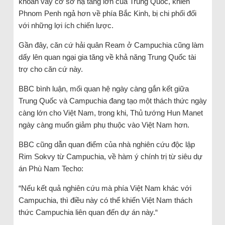
khoản vay cơ sở hạ tầng lớn của Trung Quốc, khiến
Phnom Penh ngả hơn về phía Bắc Kinh, bị chi phối đối
với những lợi ích chiến lược.
Gần đây, căn cứ hải quân Ream ở Campuchia cũng làm
dấy lên quan ngại gia tăng về khả năng Trung Quốc tài
trợ cho căn cứ này.
BBC bình luận, mối quan hệ ngày càng gắn kết giữa
Trung Quốc và Campuchia đang tạo một thách thức ngày
càng lớn cho Việt Nam, trong khi, Thủ tướng Hun Manet
ngày càng muốn giảm phụ thuộc vào Việt Nam hơn.
BBC cũng dẫn quan điểm của nhà nghiên cứu độc lập
Rim Sokvy từ Campuchia, về hàm ý chính trị từ siêu dự
án Phù Nam Techo:
“Nếu kết quả nghiên cứu mà phía Việt Nam khác với
Campuchia, thì điều này có thể khiến Việt Nam thách
thức Campuchia liên quan đến dự án này.“