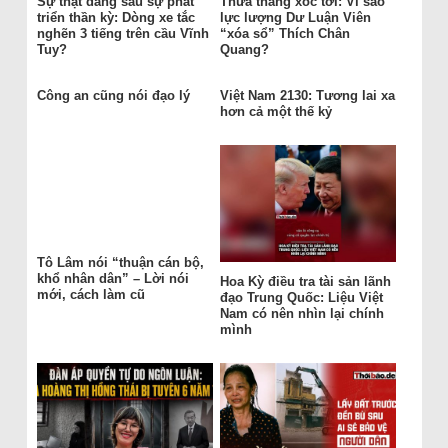
Sự thật đằng sau sự phát
Thừa thắng xốc tới: Vì sao
triển thần kỳ: Dòng xe tắc
lực lượng Dư Luận Viên
nghẽn 3 tiếng trên cầu Vĩnh
“xóa sổ” Thích Chân
Tuy?
Quang?
Công an cũng nói đạo lý
Việt Nam 2130: Tương lai xa
hơn cả một thế kỷ
Tô Lâm nói “thuận cán bộ,
khổ nhân dân” – Lời nói
Hoa Kỳ điều tra tài sản lãnh
mới, cách làm cũ
đạo Trung Quốc: Liệu Việt
Nam có nên nhìn lại chính
mình