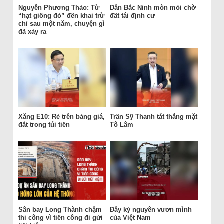
Nguyễn Phương Thảo: Từ
Dân Bắc Ninh mòn mỏi chờ
“hạt giống đỏ” đến khai trừ
đất tái định cư
chỉ sau một năm, chuyện gì
đã xảy ra
Xăng E10: Rẻ trên bảng giá,
Trần Sỹ Thanh tát thẳng mặt
đắt trong túi tiền
Tô Lâm
Sân bay Long Thành chậm
Đây kỷ nguyên vươn mình
thi công vì tiền công đi gửi
của Việt Nam