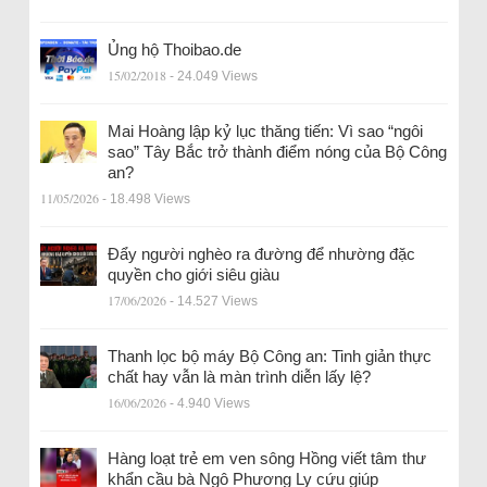
Ủng hộ Thoibao.de
15/02/2018
- 24.049 Views
Mai Hoàng lập kỷ lục thăng tiến: Vì sao “ngôi
sao” Tây Bắc trở thành điểm nóng của Bộ Công
an?
11/05/2026
- 18.498 Views
Đẩy người nghèo ra đường để nhường đặc
quyền cho giới siêu giàu
17/06/2026
- 14.527 Views
Thanh lọc bộ máy Bộ Công an: Tinh giản thực
chất hay vẫn là màn trình diễn lấy lệ?
16/06/2026
- 4.940 Views
Hàng loạt trẻ em ven sông Hồng viết tâm thư
khẩn cầu bà Ngô Phương Ly cứu giúp