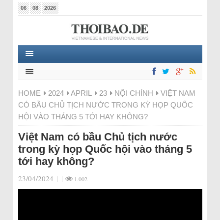
06
08
2026
HOME
2024
APRIL
23
NỘI CHÍNH
VIỆT NAM
CÓ BẦU CHỦ TỊCH NƯỚC TRONG KỲ HỌP QUỐC
HỘI VÀO THÁNG 5 TỚI HAY KHÔNG?
Việt Nam có bầu Chủ tịch nước
trong kỳ họp Quốc hội vào tháng 5
tới hay không?
23/04/2024
|
|
1.002