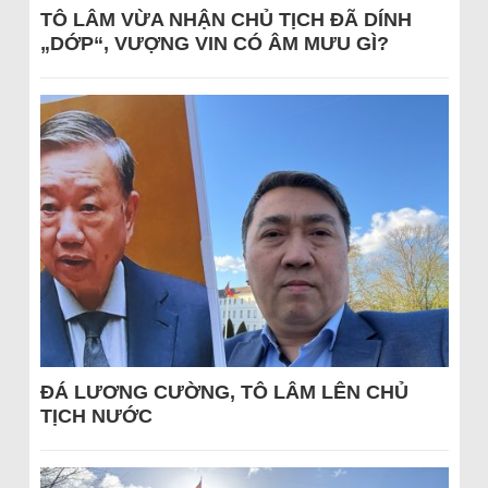
TÔ LÂM VỪA NHẬN CHỦ TỊCH ĐÃ DÍNH
„DỚP“, VƯỢNG VIN CÓ ÂM MƯU GÌ?
ĐÁ LƯƠNG CƯỜNG, TÔ LÂM LÊN CHỦ
TỊCH NƯỚC