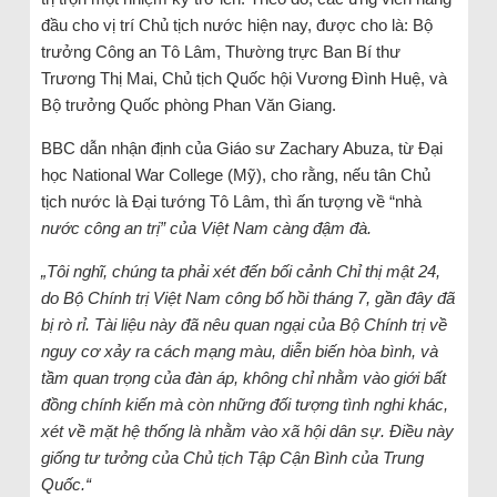
đầu cho vị trí Chủ tịch nước hiện nay, được cho là: Bộ
trưởng Công an Tô Lâm, Thường trực Ban Bí thư
Trương Thị Mai, Chủ tịch Quốc hội Vương Đình Huệ, và
Bộ trưởng Quốc phòng Phan Văn Giang.
BBC dẫn nhận định của Giáo sư Zachary Abuza, từ Đại
học National War College (Mỹ), cho rằng, nếu tân Chủ
tịch nước là Đại tướng Tô Lâm, thì ấn tượng về “nhà
nước công an trị” của Việt Nam càng đậm đà.
„Tôi nghĩ, chúng ta phải xét đến bối cảnh Chỉ thị mật 24,
do Bộ Chính trị Việt Nam công bố hồi tháng 7, gần đây đã
bị rò rỉ. Tài liệu này đã nêu quan ngại của Bộ Chính trị về
nguy cơ xảy ra cách mạng màu, diễn biến hòa bình, và
tầm quan trọng của đàn áp, không chỉ nhằm vào giới bất
đồng chính kiến mà còn những đối tượng tình nghi khác,
xét về mặt hệ thống là nhằm vào xã hội dân sự. Điều này
giống tư tưởng của Chủ tịch Tập Cận Bình của Trung
Quốc.“