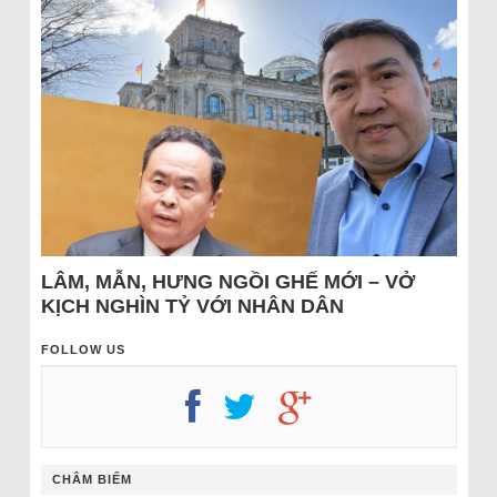
LÂM, MẪN, HƯNG NGỒI GHẾ MỚI – VỞ
KỊCH NGHÌN TỶ VỚI NHÂN DÂN
FOLLOW US
CHÂM BIẾM