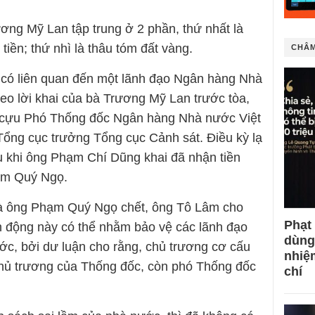
ơng Mỹ Lan tập trung ở 2 phần, thứ nhất là
iền; thứ nhì là thâu tóm đất vàng.
CHÂM
có liên quan đến một lãnh đạo Ngân hàng Nhà
o lời khai của bà Trương Mỹ Lan trước tòa,
– cựu Phó Thống đốc Ngân hàng Nhà nước Việt
ng cục trưởng Tổng cục Cảnh sát. Điều kỳ lạ
au khi ông Phạm Chí Dũng khai đã nhận tiền
ạm Quý Ngọ.
à ông Phạm Quý Ngọ chết, ông Tô Lâm cho
Phạt
nh động này có thể nhằm bảo vệ các lãnh đạo
dùng
c, bởi dư luận cho rằng, chủ trương cơ cấu
nhiệ
chủ trương của Thống đốc, còn phó Thống đốc
chí