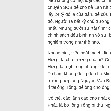
Nếu không có một loạt các chín
chuyện SCB để cho bà Lan rút t
lấy 24 tỷ đô la của dân, để cứ
đổ. Người ra bất kỳ chủ trương 
nhất. Nhưng dưới sự “tài tình“
chính sách đều bình an vô sự, b
nghiêm trọng như thế nào.
Không biết, việc ngắt mạch điề
Hưng, là chủ trương của ai? C
Hưng là một trong những “đệ ru
Tô Lâm không động đến Lê Minh
trường hợp ông Nguyễn Văn Bình
rỉ tai ông Tổng, để ông cho ông
Có thể, các lãnh đạo cao nhất
Phát, là bởi ông Tổng bí thư N