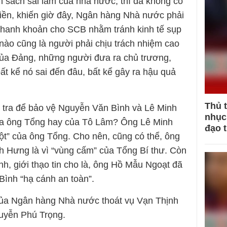
h sách sai lầm của nhà nước, thì đã không có
iền, khiến giờ đây, Ngân hàng Nhà nước phải
u thanh khoản cho SCB nhằm tránh kinh tế sụp
nào cũng là người phải chịu trách nhiệm cao
 của Đảng, những người đưa ra chủ trương,
ất kể nó sai đến đâu, bất kể gây ra hậu quả
Thủ 
u tra để bảo vệ Nguyễn Văn Bình và Lê Minh
nhục 
ủa ông Tổng hay của Tô Lâm? Ông Lê Minh
đạo 
ột” của ông Tổng. Cho nên, cũng có thể, ông
 Hưng là vì “vùng cấm” của Tổng Bí thư. Còn
, giới thạo tin cho là, ông Hồ Mẫu Ngoạt đã
 Bình “hạ cánh an toàn”.
 của Ngân hàng Nhà nước thoát vụ Vạn Thịnh
guyễn Phú Trọng.