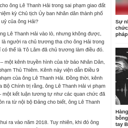
 cho ông Lê Thanh Hải trong sai phạm giao đất
nhiệm kỳ Chủ tịch Ủy ban Nhân dân thành phố
 uỷ của ông Hải?
Sự n
chức
ông Lê Thanh Hải vào lò, nhưng không được,
pháp
 là người ra chủ trương tha cho ông Hải trong
 có thể là Tô Lâm đã chủ trương làm điều đó.
 – một kênh truyền hình của tờ báo Nhân Dân,
i phạm Thủ Thiêm. Kênh này viện dẫn Điều 9
i phạm của ông Lê Thanh Hải. Đồng thời, kênh
ủa Bộ Chính trị rằng, ông Lê Thanh Hải vi phạm
 – một kết luận tương tự như các quan chức đã
uồn ra từ nội bộ Đảng cho biết, ông Lê Thanh
Hàng
bỗng
hui ra vào năm 2018. Tuy nhiên, khi đó ông
tay 