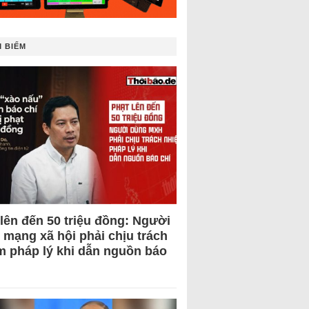
 BIẾM
 lên đến 50 triệu đồng: Người
 mạng xã hội phải chịu trách
m pháp lý khi dẫn nguồn báo