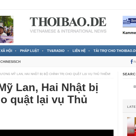
 đã được chính thức xác nhận
3 Jahren ago
XÃ HỘI
PHÁP LUẬT
TV&RADIO
LIÊN HỆ
TÀI TRỢ CHO THOIBAO.D
CHINESISCH
F
ƯƠNG MỸ LAN, HAI NHẬT BỊ BỘ CHÍNH TRỊ CHO QUẬT LẠI VỤ THỦ THIÊM!
SEARC
ỹ Lan, Hai Nhật bị
o quật lại vụ Thủ
LAT