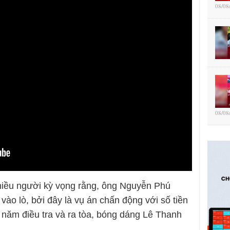
08/08
08/08
hiều người kỳ vọng rằng, ông Nguyễn Phú
vào lò, bởi đây là vụ án chấn động với số tiền
2 năm điều tra và ra tòa, bóng dáng Lê Thanh