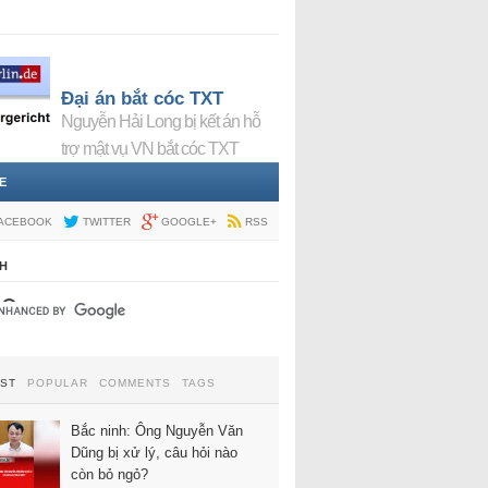
Đại án bắt cóc TXT
Nguyễn Hải Long bị kết án hỗ
trợ mật vụ VN bắt cóc TXT
E
ACEBOOK
TWITTER
GOOGLE+
RSS
H
EST
POPULAR
COMMENTS
TAGS
Bắc ninh: Ông Nguyễn Văn
Dũng bị xử lý, câu hỏi nào
còn bỏ ngỏ?