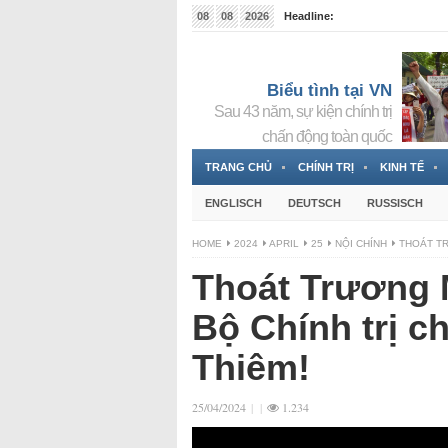
08
08
2026
Headline:
Tin bà Nguyễn Thị Thanh Nhàn đang ẩn náu tại Đức
Biểu tình tại VN
Sau 43 năm, sự kiện chính trị
chấn động toàn quốc
TRANG CHỦ
CHÍNH TRỊ
KINH TẾ
ENGLISCH
DEUTSCH
RUSSISCH
HOME
2024
APRIL
25
NỘI CHÍNH
THOÁT TR
Thoát Trương M
Bộ Chính trị ch
Thiêm!
25/04/2024
|
|
1.234