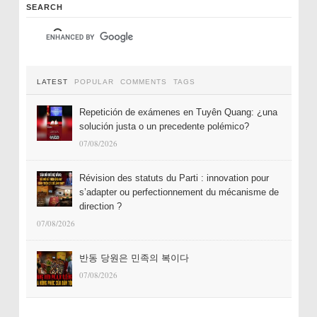
SEARCH
LATEST
POPULAR
COMMENTS
TAGS
Repetición de exámenes en Tuyên Quang: ¿una
solución justa o un precedente polémico?
07/08/2026
Révision des statuts du Parti : innovation pour
s’adapter ou perfectionnement du mécanisme de
direction ?
07/08/2026
반동 당원은 민족의 복이다
07/08/2026