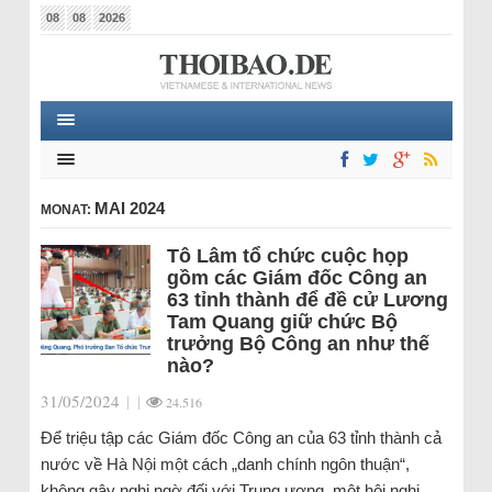
08
08
2026
MAI 2024
MONAT:
Tô Lâm tổ chức cuộc họp
gồm các Giám đốc Công an
63 tỉnh thành để đề cử Lương
Tam Quang giữ chức Bộ
trưởng Bộ Công an như thế
nào?
31/05/2024
|
|
24.516
Để triệu tập các Giám đốc Công an của 63 tỉnh thành cả
nước về Hà Nội một cách „danh chính ngôn thuận“,
không gây nghi ngờ đối với Trung ương, một hội nghị