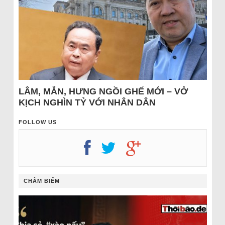
LÂM, MẪN, HƯNG NGỒI GHẾ MỚI – VỞ
KỊCH NGHÌN TỶ VỚI NHÂN DÂN
FOLLOW US
CHÂM BIẾM