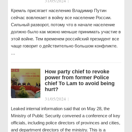
31/05/2024
|
Кремль присягает населению Владимир Путин
сейчас вовлекает в войну все население России.
Сильный разворот, потому что в начале население
должно было как можно меньше принимать участие в
этой войне. Тем временем российский президент все
чаще говорит о действительно большом конфликте.
…
How party chief to revoke
power from former Police
chief To Lam to avoid being
hurt?
31/05/2024
|
Leaked internal information said that on May 28, the
Ministry of Public Security convened a conference of key
officials, including police directors of provinces and cities,
and department directors of the ministry. This is a