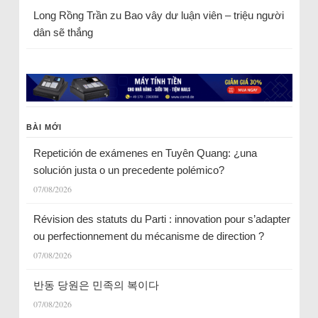
Long Rồng Trần
zu
Bao vây dư luận viên – triệu người
dân sẽ thắng
BÀI MỚI
Repetición de exámenes en Tuyên Quang: ¿una
solución justa o un precedente polémico?
07/08/2026
Révision des statuts du Parti : innovation pour s’adapter
ou perfectionnement du mécanisme de direction ?
07/08/2026
반동 당원은 민족의 복이다
07/08/2026