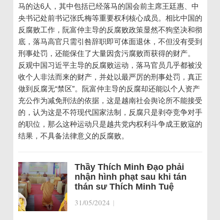
马的达6人，其中包括已经落马的国会前主席王廷惠、中
央书记处前书记张氏梅等重要权利核心成员。相比中国的
反腐败工作，阮富仲主导的反腐败政策显然不狗坚决和彻
底，落马高官只需引咎辞职即可体面退休，不但没有受到
刑事处罚，还能保住了大量因贪污腐败而获得的财产。
反观中国习近平主导的反腐败运动，落马官员几乎都被没
收个人非法而来的财产，并处以最严厉的刑事处罚，真正
做到反腐无“禁区”。阮富仲主导的反腐却还能以个人资产
充公作为减免刑法的依据，这是越南社会舆论所不能接受
的，认为这是不符现代国家法制，反腐只是剥夺竞争对手
的职位，那么这种运动只是越共党内权利斗争成王败寇的
结果，不具备法律意义的反腐败。
Thầy Thích Minh Đạo phải
nhận hình phạt sau khi tán
thán sư Thích Minh Tuệ
31/05/2024
|