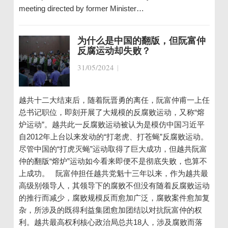
meeting directed by former Minister…
为什么是中国的翻版，但阮富仲
反腐运动却失败？
31/05/2024
|
越共十二大结束后，随着阮晋勇的离任，阮富仲甫一上任
总书记职位，即刻开展了大规模的反腐败运动，又称“熔
炉运动”。越共此一反腐败运动被认为是模仿中国习近平
自2012年上台以来发动的“打老虎、打苍蝇”反腐败运动。
尽管中国的“打虎灭蝇”运动取得了巨大成功，但越共阮富
仲的翻版“熔炉”运动如今看来即便不是彻底失败，也算不
上成功。 阮富仲担任越共党魁十三年以来，作为越共最
高级别领导人，其领导下的腐败不但没有随着反腐败运动
的推行而减少，腐败规模反而愈加广泛，腐败案件愈加复
杂，所涉及的既得利益集团愈加团结以对抗阮富仲的权
利。越共最高权利核心政治局总共18人，涉及腐败而落