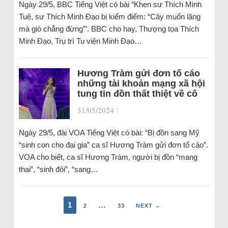
Ngày 29/5, BBC Tiếng Việt có bài “Khen sư Thích Minh
Tuệ, sư Thích Minh Đạo bị kiểm điểm: “Cây muốn lặng
mà gió chẳng đừng”’. BBC cho hay, Thượng tọa Thích
Minh Đạo, Trụ trì Tu viện Minh Đạo…
Hương Tràm gửi đơn tố cáo
những tài khoản mạng xã hội
tung tin đồn thất thiệt về cô
31/05/2024
|
Ngày 29/5, đài VOA Tiếng Việt có bài: “Bị đồn sang Mỹ
“sinh con cho đại gia” ca sĩ Hương Tràm gửi đơn tố cáo”.
VOA cho biết, ca sĩ Hương Tràm, người bị đồn “mang
thai”, “sinh đôi”, “sang…
1
…
2
33
NEXT →