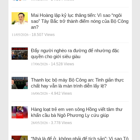
Mai Hoàng lập kỷ lục thăng tiến: Vì sao “ngôi
sao” Tây Bắc trở thành điểm nóng của Bộ Công
an?
11/05/2026
- 18.507 Views
Đẩy người nghèo ra đường để nhường đặc
quyền cho giới siêu giàu
17/06/2026
- 14.528 Views
Thanh lọc bộ máy Bộ Công an: Tinh giản thực
chất hay vẫn là màn trình diễn lấy lệ?
16/06/2026
- 4.942 Views
Hàng loạt trẻ em ven sông Hồng viết tâm thư
khẩn cầu bà Ngô Phương Ly cứu giúp
28/05/2026
- 3.778 Views
“Nhà là để ở, không phải để tích sản”: Vì sao Tô