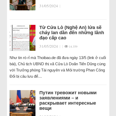
31/05/2024
|
Từ Cửa Lò (Nghệ An) lửa sẽ
cháy lan dần đến những lãnh
đạo cấp cao
31/05/2024
|
|
14.359
Như tin rò rỉ mà Thoibao.de đã đưa ngày 13/5 (link ở cuối
bài), Chủ tịch UBND thị xã Cửa Lò Doãn Tiến Dũng cùng
với Trưởng phòng Tài nguyên và Môi trường Phan Công
Đối bị câu lưu để…
Путин тревожит новыми
заявлениями – и
раскрывает интересные
вещи