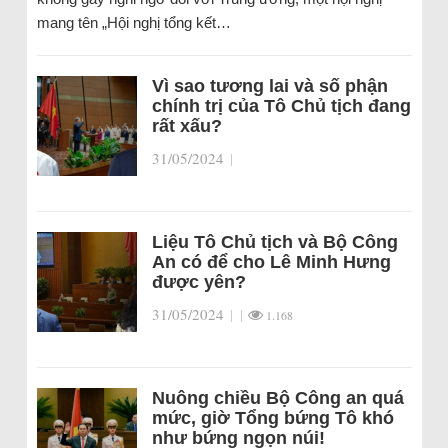
mang tên „Hội nghị tổng kết…
Vì sao tương lai và số phận
chính trị của Tô Chủ tịch đang
rất xấu?
31/05/2024
|
Liệu Tô Chủ tịch và Bộ Công
An có để cho Lê Minh Hưng
được yên?
31/05/2024
|
|
1.168
Nuông chiều Bộ Công an quá
mức, giờ Tổng bứng Tô khó
như bứng ngọn núi!