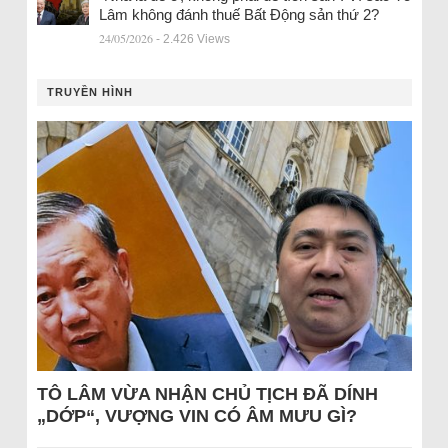
Lâm không đánh thuế Bất Động sản thứ 2?
24/05/2026
- 2.426 Views
TRUYỀN HÌNH
TÔ LÂM VỪA NHẬN CHỦ TỊCH ĐÃ DÍNH
„DỚP“, VƯỢNG VIN CÓ ÂM MƯU GÌ?