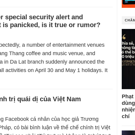
r special security alert and
CHÂM
is panicked, is it true or rumor?
pectedly, a number of entertainment venues
ang Thang coffee and music venue, and
a in Da Lat branch suddenly announced the
ll activities on April 30 and May 1 holidays. It
Phạt
nh trị quái dị của Việt Nam
dùng
nhiệ
chí
ng Facebook cá nhân của học giả Trương
áp, có bài bình luận về thể chế chính trị Việt