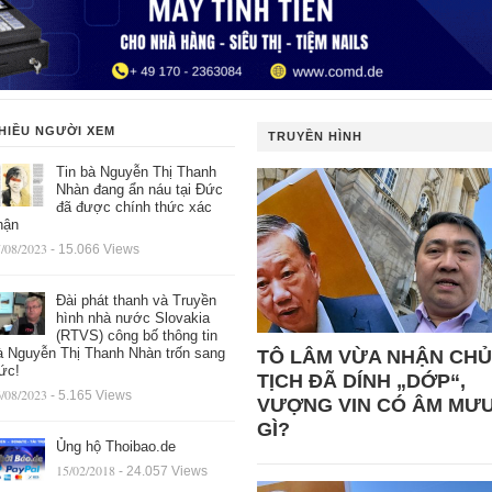
HIỀU NGƯỜI XEM
TRUYỀN HÌNH
Tin bà Nguyễn Thị Thanh
Nhàn đang ẩn náu tại Đức
đã được chính thức xác
hận
/08/2023
- 15.066 Views
Đài phát thanh và Truyền
hình nhà nước Slovakia
(RTVS) công bố thông tin
à Nguyễn Thị Thanh Nhàn trốn sang
TÔ LÂM VỪA NHẬN CHỦ
ức!
TỊCH ĐÃ DÍNH „DỚP“,
/08/2023
- 5.165 Views
VƯỢNG VIN CÓ ÂM MƯ
GÌ?
Ủng hộ Thoibao.de
15/02/2018
- 24.057 Views