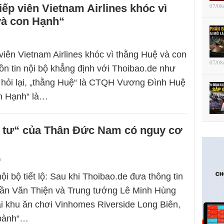
iếp viên Vietnam Airlines khóc vì
07/08
và con Hạnh“
 viên Vietnam Airlines khóc vì thằng Huệ và con
07/08
n tin nội bộ khẳng định với Thoibao.de như
i hỏi lại, „thằng Huệ“ là CTQH Vương Đình Huệ
n Hạnh“ là…
u tư“ của Thân Đức Nam có nguy cơ
9
ội bộ tiết lộ: Sau khi Thoibao.de đưa thông tin
rần Văn Thiện và Trung tướng Lê Minh Hùng
ại khu ăn chơi Vinhomes Riverside Long Biên,
ồ bành“…