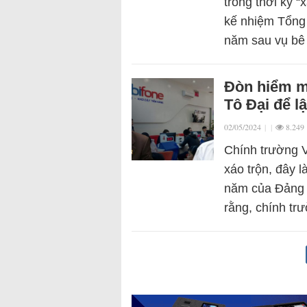
trong thời kỳ 
kế nhiệm Tổng 
năm sau vụ bê
Đòn hiểm mà
Tô Đại để lậ
02/05/2024
|
|
8.249
Chính trường V
xáo trộn, đây l
năm của Đảng 
rằng, chính t