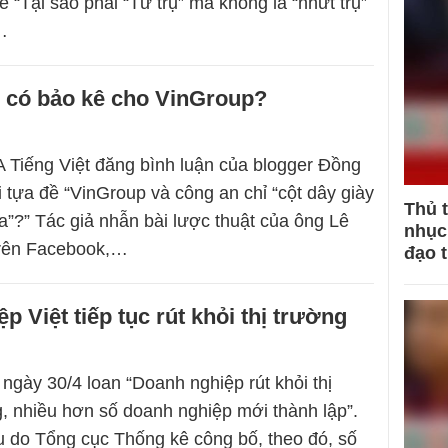
 “Tại sao phải “Tứ trụ” mà không là “nhứt trụ”
…
 có bảo kê cho VinGroup?
 Tiếng Việt đăng bình luận của blogger Đồng
i tựa đề “VinGroup và công an chỉ “cột dây giày
Thủ 
a”?” Tác giả nhẫn bài lược thuật của ông Lê
nhục 
rên Facebook,…
đạo 
p Việt tiếp tục rút khỏi thị trường
 ngày 30/4 loan “Doanh nghiệp rút khỏi thị
g, nhiều hơn số doanh nghiệp mới thành lập”.
u do Tổng cục Thống kê công bố, theo đó, số