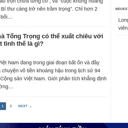
“xáo trộn chưa từng có”, và “cuộc khủng hoảng
Bí thư càng trở nên trầm trọng”. Chỉ hơn 2
NEUES
 bối…
Lon
viên
 Tổng Trọng có thể xuất chiêu với
t tình thế là gì?
iệt Nam đang trong giai đoạn bất ổn và đầy
à chuyện vô tiền khoáng hậu trong lịch sử 94
Cộng sản Việt Nam. Giới phân tích khẳng định
rường…
1
2
NEXT →