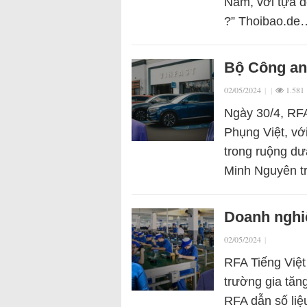
Nam, với tựa đề
?” Thoibao.de
Bộ Công an
02/05/2024
|
|
1.581
Ngày 30/4, RFA
Phụng Việt, vớ
trong ruộng dư
Minh Nguyên t
Doanh nghiệ
02/05/2024
|
RFA Tiếng Việt
trường gia tăn
RFA dẫn số liệ