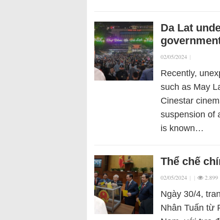
Da Lat unde
government 
02/05/2024
|
Recently, unex
such as May L
Cinestar cinem
suspension of a
is known…
Thể chế chí
02/05/2024
|
|
2.899
Ngày 30/4, tra
Nhân Tuấn từ Ph