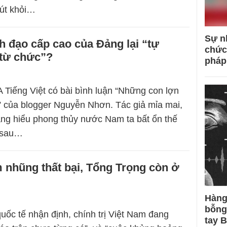
rút khỏi…
Sự n
nh đạo cấp cao của Đảng lại “tự
chức
 từ chức”?
pháp
 Tiếng Việt có bài bình luận “Những con lợn
 của blogger Nguyễn Nhơn. Tác giả mỉa mai,
ng hiểu phong thủy nước Nam ta bất ổn thế
 sau…
 nhũng thất bại, Tổng Trọng còn ở
Hàng
bỗng
quốc tế nhận định, chính trị Việt Nam đang
tay 