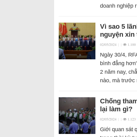
doanh nghiệp 
Vì sao 5 lã
nguyện xin
02/05/2024
|
|
1.100
Ngày 30/4, RFA
bình đẳng hơn”
2 năm nay, chẳ
nào, mà trước
Chống tham
lại làm gì?
02/05/2024
|
|
1.123
Giới quan sát 