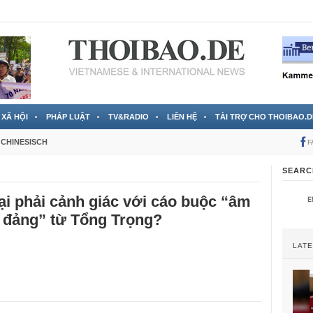
 đã được chính thức xác nhận
3 Jahren ago
XÃ HỘI
PHÁP LUẬT
TV&RADIO
LIÊN HỆ
TÀI TRỢ CHO THOIBAO.D
CHINESISCH
F
SEARC
ại phải cảnh giác với cáo buộc “âm
đảng” từ Tổng Trọng?
LAT