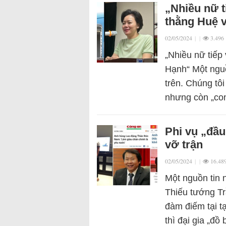
„Nhiều nữ t
thằng Huệ 
02/05/2024
|
|
3.496
„Nhiều nữ tiếp
Hạnh“ Một nguồ
trên. Chúng tô
nhưng còn „co
Phi vụ „đầ
vỡ trận
02/05/2024
|
|
16.48
Một nguồn tin n
Thiếu tướng T
đàm điếm tại t
thì đại gia „đ