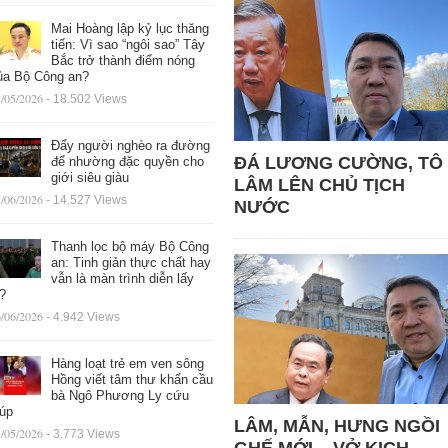
Mai Hoàng lập kỷ lục thăng
tiến: Vì sao “ngôi sao” Tây
Bắc trở thành điểm nóng
ủa Bộ Công an?
/05/2026
- 18.502 Views
Đẩy người nghèo ra đường
ĐÁ LƯƠNG CƯỜNG, TÔ
để nhường đặc quyền cho
giới siêu giàu
LÂM LÊN CHỦ TỊCH
/06/2026
- 14.527 Views
NƯỚC
Thanh lọc bộ máy Bộ Công
an: Tinh giản thực chất hay
vẫn là màn trình diễn lấy
ệ?
/06/2026
- 4.942 Views
Hàng loạt trẻ em ven sông
Hồng viết tâm thư khẩn cầu
bà Ngô Phương Ly cứu
iúp
LÂM, MẪN, HƯNG NGỒI
/05/2026
- 3.773 Views