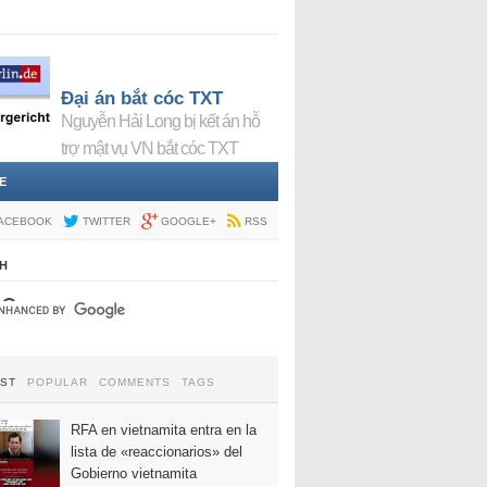
Đại án bắt cóc TXT
Nguyễn Hải Long bị kết án hỗ
trợ mật vụ VN bắt cóc TXT
E
ACEBOOK
TWITTER
GOOGLE+
RSS
H
EST
POPULAR
COMMENTS
TAGS
RFA en vietnamita entra en la
lista de «reaccionarios» del
Gobierno vietnamita