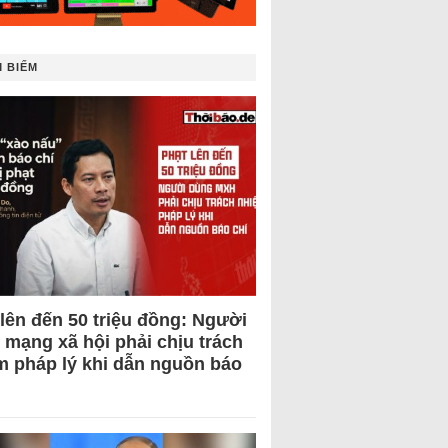
 BIẾM
 lên đến 50 triệu đồng: Người
 mạng xã hội phải chịu trách
m pháp lý khi dẫn nguồn báo