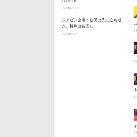
เวียดนาม
07/08/2026
ジアビン空港：住民は先に立ち退
c
き、権利は後回し
11
07/08/2026
17
l
16
g
28