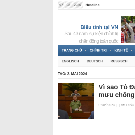
07
08
2026
Headline:
Tin bà Nguyễn Thị Thanh Nhàn đang ẩn náu tại Đức
Biểu tình tại VN
Sau 43 năm, sự kiện chính trị
chấn động toàn quốc
TRANG CHỦ
CHÍNH TRỊ
KINH TẾ
ENGLISCH
DEUTSCH
RUSSISCH
TAG:
2. MAI 2024
Vì sao Tô Đ
mưu chống 
02/05/2024
|
|
1.054